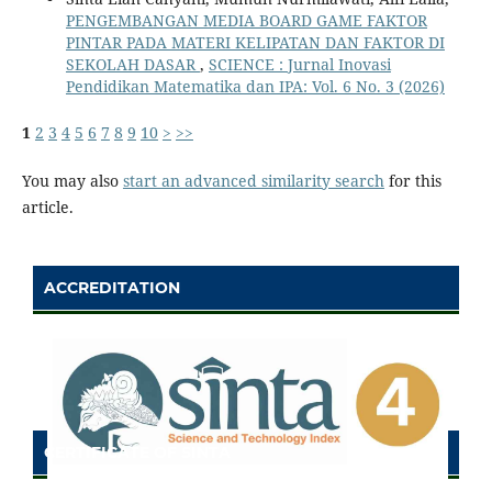
PENGEMBANGAN MEDIA BOARD GAME FAKTOR
PINTAR PADA MATERI KELIPATAN DAN FAKTOR DI
SEKOLAH DASAR
,
SCIENCE : Jurnal Inovasi
Pendidikan Matematika dan IPA: Vol. 6 No. 3 (2026)
1
2
3
4
5
6
7
8
9
10
>
>>
You may also
start an advanced similarity search
for this
article.
ACCREDITATION
CERTIFICATE OF SINTA