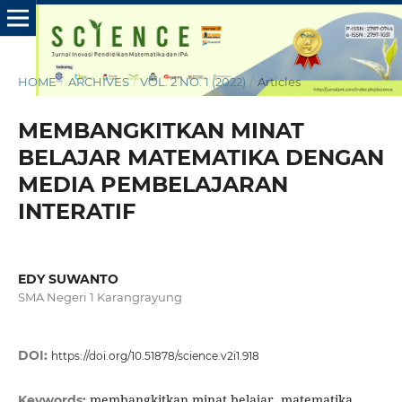
HOME
/
ARCHIVES
/
VOL. 2 NO. 1 (2022)
/
Articles
MEMBANGKITKAN MINAT
BELAJAR MATEMATIKA DENGAN
MEDIA PEMBELAJARAN
INTERATIF
EDY SUWANTO
SMA Negeri 1 Karangrayung
DOI:
https://doi.org/10.51878/science.v2i1.918
membangkitkan minat belajar, matematika,
Keywords: