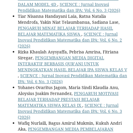
DALAM MODEL 4D
,
SCIENCE : Jurnal Inovasi
Pendidikan Matematika dan IPA: Vol. 6 No. 3 (2026)
Tiar Nisanna Handayani Laia, Ratna Natalia
Mendrofa, Yakin Niat Telaumbanua, Sadiana Lase,
PENGARUH MINAT BELAJAR TERHADAP HASIL
BELAJAR MATEMATIKA SISWA
,
SCIENCE : Jurnal
Inovasi Pendidikan Matematika dan IPA: Vol. 6 No. 2
(2026)
Rizka Khaulah Asysyaffa, Pebrisa Amrina, Fitriana
Siregar,
PENGEMBANGAN MEDIA DIGITAL
INTERAKTIF BERBASIS QUR’ANI UNTUK
MENINGKATKAN HASIL BELAJAR IPA SISWA KELAS V
,
SCIENCE : Jurnal Inovasi Pendidikan Matematika dan
IPA: Vol. 6 No. 3 (2026)
Yohanes Ovaritus Jagom, Maria Sindi Klaudia Anu,
Aloysius Joakim Fernandez,
PENGARUH MOTIVASI
BELAJAR TERHADAP PRESTASI BELAJAR
MATEMATIKA SISWA KELAS IX
,
SCIENCE : Jurnal
Inovasi Pendidikan Matematika dan IPA: Vol. 6 No. 3
(2026)
Wafiq Nurlaili, Bagus Amirul Mukmin, Kukuh Andri
Aka,
PENGEMBANGAN MEDIA PEMBELAJARAN