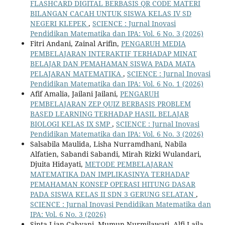
FLASHCARD DIGITAL BERBASIS QR CODE MATERI
BILANGAN CACAH UNTUK SISWA KELAS IV SD
NEGERI KLEPEK
,
SCIENCE : Jurnal Inovasi
Pendidikan Matematika dan IPA: Vol. 6 No. 3 (2026)
Fitri Andani, Zainal Arifin,
PENGARUH MEDIA
PEMBELAJARAN INTERAKTIF TERHADAP MINAT
BELAJAR DAN PEMAHAMAN SISWA PADA MATA
PELAJARAN MATEMATIKA
,
SCIENCE : Jurnal Inovasi
Pendidikan Matematika dan IPA: Vol. 6 No. 1 (2026)
Afif Amalia, Jailani Jailani,
PENGARUH
PEMBELAJARAN ZEP QUIZ BERBASIS PROBLEM
BASED LEARNING TERHADAP HASIL BELAJAR
BIOLOGI KELAS IX SMP
,
SCIENCE : Jurnal Inovasi
Pendidikan Matematika dan IPA: Vol. 6 No. 3 (2026)
Salsabila Maulida, Lisha Nurramdhani, Nabila
Alfatien, Sabandi Sabandi, Mirah Rizki Wulandari,
Djuita Hidayati,
METODE PEMBELAJARAN
MATEMATIKA DAN IMPLIKASINYA TERHADAP
PEMAHAMAN KONSEP OPERASI HITUNG DASAR
PADA SISWA KELAS II SDN 3 GERUNG SELATAN
,
SCIENCE : Jurnal Inovasi Pendidikan Matematika dan
IPA: Vol. 6 No. 3 (2026)
Sinta Lian Cahyani, Mumun Nurmilawati, Alfi Laila,