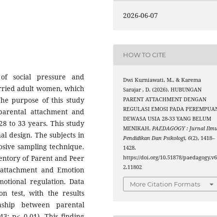
2026-06-07
HOW TO CITE
of social pressure and
Dwi Kurniawati, M., & Karema
ried adult women, which
Sarajar , D. (2026). HUBUNGAN
 The purpose of this study
PARENT ATTACHMENT DENGAN
REGULASI EMOSI PADA PEREMPUA
parental attachment and
DEWASA USIA 28-33 YANG BELUM
8 to 33 years. This study
MENIKAH.
PAEDAGOGY : Jurnal Ilm
al design. The subjects in
Pendidikan Dan Psikologi
,
6
(2), 1418–
osive sampling technique.
1428.
entory of Parent and Peer
https://doi.org/10.51878/paedagogy.v6
2.11802
 attachment and Emotion
otional regulation. Data
More Citation Formats
n test, with the results
onship between parental
3; p< 0.01). This finding