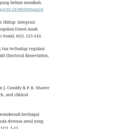
l yang belum menikah.
.org/10.31599/810yqx54
 Hidup: Integrasi
Regulasi Emosi Anak
Sosial, 6(1), 125-143.
g tua terhadap regulasi
bi (Doctoral dissertation,
In J. Cassidy & P. R. Shaver
h, and clinical
Menemukenali berbagai
 usia dewasa awal yang
(2), 1-15.