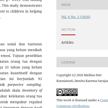
ISSUE
. This study demonstrates
ent to children in helping
Vol. 6 No. 2 (2026)
.
SECTION
Articles
nan sosial dan tuntutan
asa yang belum menikah
mosi. Tujuan penelitian
katan orang tua dengan
LICENSE
gga 33 tahun yang belum
atan kuantitatif dengan
Copyright (c) 2026 Meilina Dwi
itian ini berjumlah 93
Kurniawati, Dewita Karema Saraja
knik
purposive sampling
.
adalah skala
Inventory of
ukur kelekatan orang tua
This work is licensed under a
Creat
untuk mengukur regulasi
Commons Attribution-
si
Spearman
dengan hasil