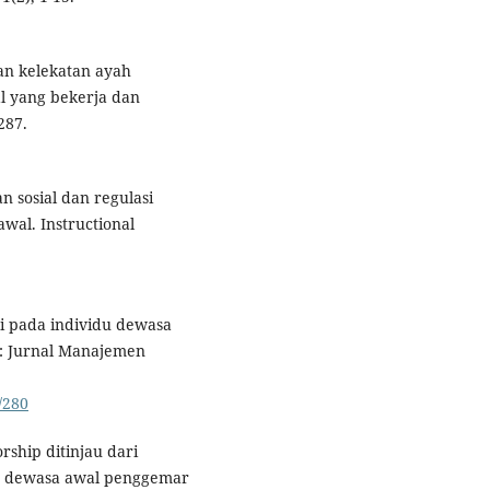
an kelekatan ayah
l yang bekerja dan
287.
an sosial dan regulasi
awal. Instructional
osi pada individu dewasa
si: Jurnal Manajemen
/280
orship ditinjau dari
ta dewasa awal penggemar