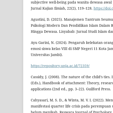
subjective well-being pada wanita dewasa awa
Jurnal Kajian Ilmiah, 22(2), 119–128.
https://doi
Agustini, D. (2025). Manajemen Tantrum Seumur
Psikologi Modern Dan Pendidikan Islam Dalam 
Hingga Dewasa. Lisyabab: Jurnal Studi Islam dan 
Ayu Garini, N. (2024). Pengaruh kelekatan oran
emosi siswa kelas VIII di SMP Negeri 11 Kota Jam
Universitas Jambi).
https://repository.unja.ac.id/72359/
Cassidy, J. (2008). The nature of the child’s ties. 
(Eds.), Handbook of attachment: Theory, researc
applications (2nd ed., pp. 3–22). Guilford Press.
Cahyasari, M. S. D., & Winta, M. V. I. (2022). 
manifestasi quarter life crisis pada perempuan
belum menikah. Reswara Journal of Psychology, 1