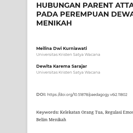
HUBUNGAN PARENT ATTA
PADA PEREMPUAN DEWAS
MENIKAH
Meilina Dwi Kurniawati
Universitas Kristen Satya Wacana
Dewita Karema Sarajar
Universitas Kristen Satya Wacana
DOI:
https://doi.org/10.51878/paedagogy.v6i2.11802
Kelekatan Orang Tua, Regulasi Emo
Keywords:
Belim Menikah