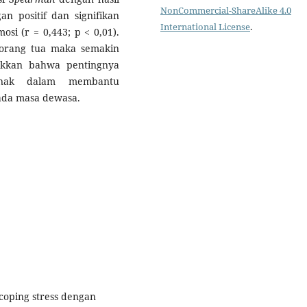
NonCommercial-ShareAlike 4.0
 positif dan signifikan
International License
.
si (r = 0,443; p < 0,01).
 orang tua maka semakin
jukkan bahwa pentingnya
anak dalam membantu
ada masa dewasa.
 coping stress dengan