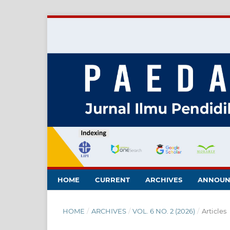
HOME
CURRENT
ARCHIVES
ANNOUN
HOME
/
ARCHIVES
/
VOL. 6 NO. 2 (2026)
/
Articles