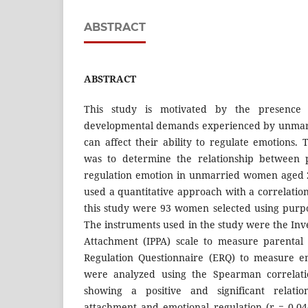
ABSTRACT
ABSTRACT
This study is motivated by the presence 
developmental demands experienced by unmar
can affect their ability to regulate emotions.
was to determine the relationship between 
regulation emotion in unmarried women aged 2
used a quantitative approach with a correlation
this study were 93 women selected using purp
The instruments used in the study were the Inv
Attachment (IPPA) scale to measure parental
Regulation Questionnaire (ERQ) to measure em
were analyzed using the Spearman correlatio
showing a positive and significant relati
attachment and emotional regulation (r = 0,044