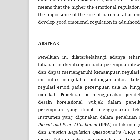
means that the higher the emotional regulation
the importance of the role of parental attachm
develop good emotional regulation in adulthood
ABSTRAK
Penelitian ini dilatarbelakangi adanya teka
tahapan perkembangan pada perempuan dew
dan dapat memengaruhi kemampuan regulasi e
ini untuk mengetahui hubungan antara kele
regulasi emosi pada perempuan usia 28 hin
menikah. Penelitian ini menggunakan pendek
desain korelasional. Subjek dalam penel
perempuan yang dipilih menggunakan te
Instrumen yang digunakan dalam penelitian 
Parent and Peer Attachment
(IPPA) untuk meng
dan
Emotion Regulation Questionnaire
(ERQ) 
emosi. Data dianalisis menggunakan uji korela