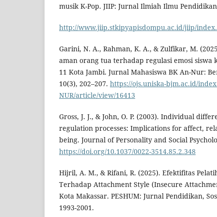
musik K-Pop. JIIP: Jurnal Ilmiah Ilmu Pendidikan
http://www.jiip.stkipyapisdompu.ac.id/jiip/index
Garini, N. A., Rahman, K. A., & Zulfikar, M. (20
aman orang tua terhadap regulasi emosi siswa k
11 Kota Jambi. Jurnal Mahasiswa BK An-Nur: B
10(3), 202–207.
https://ojs.uniska-bjm.ac.id/inde
NUR/article/view/16413
Gross, J. J., & John, O. P. (2003). Individual diff
regulation processes: Implications for affect, rel
being. Journal of Personality and Social Psycholo
https://doi.org/10.1037/0022-3514.85.2.348
Hijril, A. M., & Rifani, R. (2025). Efektifitas Pelat
Terhadap Attachment Style (Insecure Attachme
Kota Makassar. PESHUM: Jurnal Pendidikan, Sos
1993-2001.