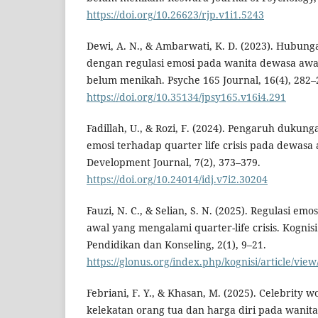
https://doi.org/10.26623/rjp.v1i1.5243
Dewi, A. N., & Ambarwati, K. D. (2023). Hubung
dengan regulasi emosi pada wanita dewasa awa
belum menikah. Psyche 165 Journal, 16(4), 282–
https://doi.org/10.35134/jpsy165.v16i4.291
Fadillah, U., & Rozi, F. (2024). Pengaruh dukung
emosi terhadap quarter life crisis pada dewasa 
Development Journal, 7(2), 373–379.
https://doi.org/10.24014/idj.v7i2.30204
Fauzi, N. C., & Selian, S. N. (2025). Regulasi em
awal yang mengalami quarter-life crisis. Kogni
Pendidikan dan Konseling, 2(1), 9–21.
https://glonus.org/index.php/kognisi/article/view
Febriani, F. Y., & Khasan, M. (2025). Celebrity w
kelekatan orang tua dan harga diri pada wani