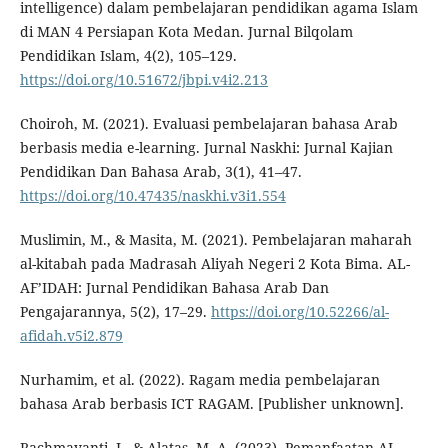
intelligence) dalam pembelajaran pendidikan agama Islam
di MAN 4 Persiapan Kota Medan. Jurnal Bilqolam
Pendidikan Islam, 4(2), 105–129.
https://doi.org/10.51672/jbpi.v4i2.213
Choiroh, M. (2021). Evaluasi pembelajaran bahasa Arab
berbasis media e-learning. Jurnal Naskhi: Jurnal Kajian
Pendidikan Dan Bahasa Arab, 3(1), 41–47.
https://doi.org/10.47435/naskhi.v3i1.554
Muslimin, M., & Masita, M. (2021). Pembelajaran maharah
al-kitabah pada Madrasah Aliyah Negeri 2 Kota Bima. AL-
AF’IDAH: Jurnal Pendidikan Bahasa Arab Dan
Pengajarannya, 5(2), 17–29.
https://doi.org/10.52266/al-
afidah.v5i2.879
Nurhamim, et al. (2022). Ragam media pembelajaran
bahasa Arab berbasis ICT RAGAM. [Publisher unknown].
Rachmayanti, I., & Alatas, M. A. (2023). Pemanfaatan AI