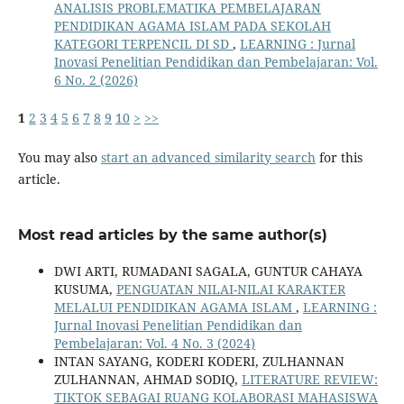
ANALISIS PROBLEMATIKA PEMBELAJARAN
PENDIDIKAN AGAMA ISLAM PADA SEKOLAH
KATEGORI TERPENCIL DI SD
,
LEARNING : Jurnal
Inovasi Penelitian Pendidikan dan Pembelajaran: Vol.
6 No. 2 (2026)
1
2
3
4
5
6
7
8
9
10
>
>>
You may also
start an advanced similarity search
for this
article.
Most read articles by the same author(s)
DWI ARTI, RUMADANI SAGALA, GUNTUR CAHAYA
KUSUMA,
PENGUATAN NILAI-NILAI KARAKTER
MELALUI PENDIDIKAN AGAMA ISLAM
,
LEARNING :
Jurnal Inovasi Penelitian Pendidikan dan
Pembelajaran: Vol. 4 No. 3 (2024)
INTAN SAYANG, KODERI KODERI, ZULHANNAN
ZULHANNAN, AHMAD SODIQ,
LITERATURE REVIEW:
TIKTOK SEBAGAI RUANG KOLABORASI MAHASISWA