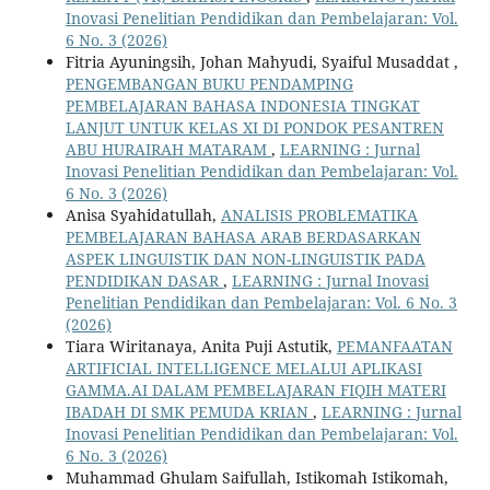
Inovasi Penelitian Pendidikan dan Pembelajaran: Vol.
6 No. 3 (2026)
Fitria Ayuningsih, Johan Mahyudi, Syaiful Musaddat ,
PENGEMBANGAN BUKU PENDAMPING
PEMBELAJARAN BAHASA INDONESIA TINGKAT
LANJUT UNTUK KELAS XI DI PONDOK PESANTREN
ABU HURAIRAH MATARAM
,
LEARNING : Jurnal
Inovasi Penelitian Pendidikan dan Pembelajaran: Vol.
6 No. 3 (2026)
Anisa Syahidatullah,
ANALISIS PROBLEMATIKA
PEMBELAJARAN BAHASA ARAB BERDASARKAN
ASPEK LINGUISTIK DAN NON-LINGUISTIK PADA
PENDIDIKAN DASAR
,
LEARNING : Jurnal Inovasi
Penelitian Pendidikan dan Pembelajaran: Vol. 6 No. 3
(2026)
Tiara Wiritanaya, Anita Puji Astutik,
PEMANFAATAN
ARTIFICIAL INTELLIGENCE MELALUI APLIKASI
GAMMA.AI DALAM PEMBELAJARAN FIQIH MATERI
IBADAH DI SMK PEMUDA KRIAN
,
LEARNING : Jurnal
Inovasi Penelitian Pendidikan dan Pembelajaran: Vol.
6 No. 3 (2026)
Muhammad Ghulam Saifullah, Istikomah Istikomah,