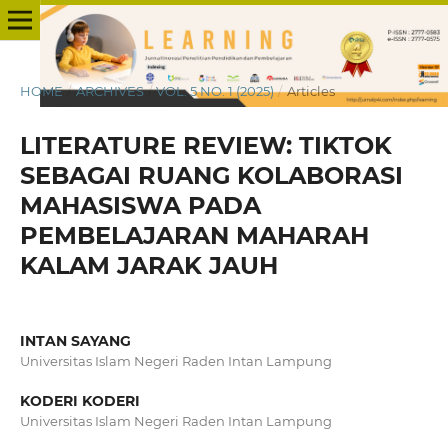
HOME
/
ARCHIVES
/
VOL. 5 NO. 1 (2025)
/
Articles
LITERATURE REVIEW: TIKTOK
SEBAGAI RUANG KOLABORASI
MAHASISWA PADA
PEMBELAJARAN MAHARAH
KALAM JARAK JAUH
INTAN SAYANG
Universitas Islam Negeri Raden Intan Lampung
KODERI KODERI
Universitas Islam Negeri Raden Intan Lampung