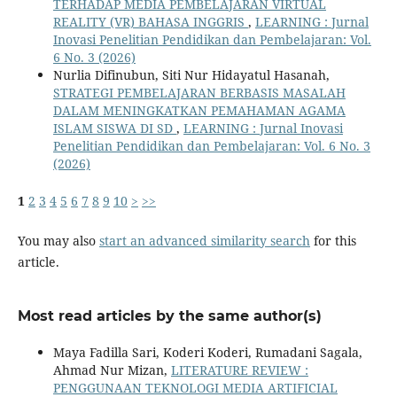
TERHADAP MEDIA PEMBELAJARAN VIRTUAL
REALITY (VR) BAHASA INGGRIS
,
LEARNING : Jurnal
Inovasi Penelitian Pendidikan dan Pembelajaran: Vol.
6 No. 3 (2026)
Nurlia Difinubun, Siti Nur Hidayatul Hasanah,
STRATEGI PEMBELAJARAN BERBASIS MASALAH
DALAM MENINGKATKAN PEMAHAMAN AGAMA
ISLAM SISWA DI SD
,
LEARNING : Jurnal Inovasi
Penelitian Pendidikan dan Pembelajaran: Vol. 6 No. 3
(2026)
1
2
3
4
5
6
7
8
9
10
>
>>
You may also
start an advanced similarity search
for this
article.
Most read articles by the same author(s)
Maya Fadilla Sari, Koderi Koderi, Rumadani Sagala,
Ahmad Nur Mizan,
LITERATURE REVIEW :
PENGGUNAAN TEKNOLOGI MEDIA ARTIFICIAL