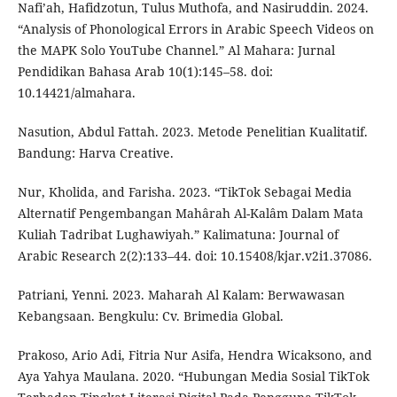
Nafi’ah, Hafidzotun, Tulus Muthofa, and Nasiruddin. 2024.
“Analysis of Phonological Errors in Arabic Speech Videos on
the MAPK Solo YouTube Channel.” Al Mahara: Jurnal
Pendidikan Bahasa Arab 10(1):145–58. doi:
10.14421/almahara.
Nasution, Abdul Fattah. 2023. Metode Penelitian Kualitatif.
Bandung: Harva Creative.
Nur, Kholida, and Farisha. 2023. “TikTok Sebagai Media
Alternatif Pengembangan Mahârah Al-Kalâm Dalam Mata
Kuliah Tadribat Lughawiyah.” Kalimatuna: Journal of
Arabic Research 2(2):133–44. doi: 10.15408/kjar.v2i1.37086.
Patriani, Yenni. 2023. Maharah Al Kalam: Berwawasan
Kebangsaan. Bengkulu: Cv. Brimedia Global.
Prakoso, Ario Adi, Fitria Nur Asifa, Hendra Wicaksono, and
Aya Yahya Maulana. 2020. “Hubungan Media Sosial TikTok