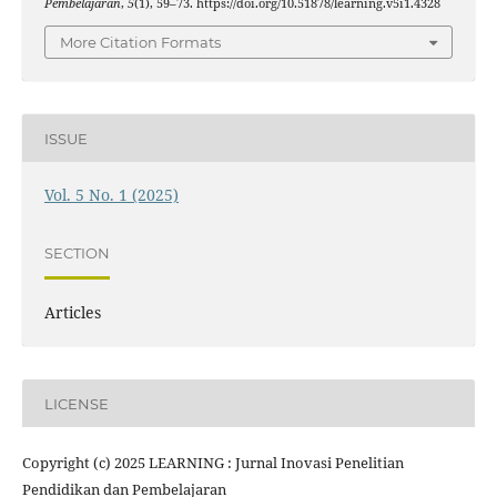
Pembelajaran
,
5
(1), 59–73. https://doi.org/10.51878/learning.v5i1.4328
More Citation Formats
ISSUE
Vol. 5 No. 1 (2025)
SECTION
Articles
LICENSE
Copyright (c) 2025 LEARNING : Jurnal Inovasi Penelitian
Pendidikan dan Pembelajaran