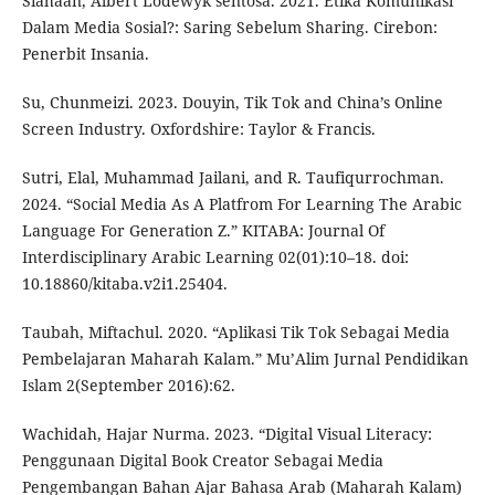
Siahaan, Albert Lodewyk sentosa. 2021. Etika Komunikasi
Dalam Media Sosial?: Saring Sebelum Sharing. Cirebon:
Penerbit Insania.
Su, Chunmeizi. 2023. Douyin, Tik Tok and China’s Online
Screen Industry. Oxfordshire: Taylor & Francis.
Sutri, Elal, Muhammad Jailani, and R. Taufiqurrochman.
2024. “Social Media As A Platfrom For Learning The Arabic
Language For Generation Z.” KITABA: Journal Of
Interdisciplinary Arabic Learning 02(01):10–18. doi:
10.18860/kitaba.v2i1.25404.
Taubah, Miftachul. 2020. “Aplikasi Tik Tok Sebagai Media
Pembelajaran Maharah Kalam.” Mu’Alim Jurnal Pendidikan
Islam 2(September 2016):62.
Wachidah, Hajar Nurma. 2023. “Digital Visual Literacy:
Penggunaan Digital Book Creator Sebagai Media
Pengembangan Bahan Ajar Bahasa Arab (Maharah Kalam)