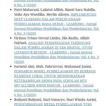
Inovasi Penelitian Pendidikan dan Pembelajaran: Vol.
6 No. 3 (2026)
Putri Maharani, Lailatul Afifah, Rianti Sara Nabilla,
Siska Ayu Wandika, Merlin Alissya,
IMPLEMENTASI
DEEP LEARNING DALAM PERENCANAAN
PEMBELAJARAN MASA DEPAN
,
LEARNING : Jurnal
Inovasi Penelitian Pendidikan dan Pembelajaran: Vol.
6 No. 3 (2026)
Firdaus Trisno Gersul Limba, Zila Razilu, Alfiah
Fajriani,
ANALISIS PEMANFAATAN TEKNOLOGI
DALAM PEMBELAJARAN DI ERA DIGITAL: STUDI
LITERATUR REVIEW
,
LEARNING : Jurnal Inovasi
Penelitian Pendidikan dan Pembelajaran: Vol. 6 No. 3
(2026)
Sariatul Aini, Muh. Fahrurrozi, Muhamad Juaini,
PENGARUH MODEL PEMBELAJARAN IPS BERBASIS
KEARIFAN LOKAL UNTUK MENINGKATKAN
KETERAMPILAN SISWA PADA SEKOLAH MTS
MU’ALLIMIN NWDI PANCOR
,
LEARNING : Jurnal
Inovasi Penelitian Pendidikan dan Pembelajaran: Vol.
6 No. 3 (2026)
Ruliyani Ruliyani, Hari Sunaryo, Hari Windu Asrini,
PENGEMBANGAN MEDIA PEMBELAJARAN TEKS