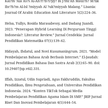
Kal?m ‘Ala As?s Al-An?r?b?l?jiy? Bi J?mi’Ah Maul?n? M?lik
Ibr?h?m Al-Isl ?miyyah Al ?uk?miyyah Malang.” Lisania:
Journal Of Arabic Education And Literature 5(2):224–36.
Helsa, Yullys, Rosida Marasabessy, and Dadang Juandi.
2023. “Penerapan Hybrid Learning Di Perguruan Tinggi
Indonesia?: Literatur Review.” Jurnal Cendekia: Jurnal
Pendidikan Matematika 07(1):139–62.
Hidayah, Ihdatul, and Novi Kusumaningrum. 2021. “Model
Pembelajaran Bahasa Arab Berbasis Internet.” El-Jaudah:
Jurnal Pendidikan Bahasa Dan Sastra Arab 2(1):65–90. doi:
10.29407/jsp.v6i2.331.
Iffah, Izzatul, Udin Supriadi, Agus Fakhruddin, Fakultas
Pendidikan, Ilmu Pengetahuan, and Universitas Pendidikan
Indonesia. 2024. “Konten TikTok Sebagai Media
Pembelajaran Pendidikan Agama Islam Di SMP.” JRIP Jurnal
Riset Dan Inovasi Pembelajaran 4(1):644–54.