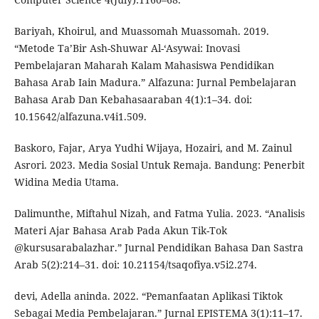
Bariyah, Khoirul, and Muassomah Muassomah. 2019.
“Metode Ta’Bir Ash-Shuwar Al-‘Asywai: Inovasi
Pembelajaran Maharah Kalam Mahasiswa Pendidikan
Bahasa Arab Iain Madura.” Alfazuna: Jurnal Pembelajaran
Bahasa Arab Dan Kebahasaaraban 4(1):1–34. doi:
10.15642/alfazuna.v4i1.509.
Baskoro, Fajar, Arya Yudhi Wijaya, Hozairi, and M. Zainul
Asrori. 2023. Media Sosial Untuk Remaja. Bandung: Penerbit
Widina Media Utama.
Dalimunthe, Miftahul Nizah, and Fatma Yulia. 2023. “Analisis
Materi Ajar Bahasa Arab Pada Akun Tik-Tok
@kursusarabalazhar.” Jurnal Pendidikan Bahasa Dan Sastra
Arab 5(2):214–31. doi: 10.21154/tsaqofiya.v5i2.274.
devi, Adella aninda. 2022. “Pemanfaatan Aplikasi Tiktok
Sebagai Media Pembelajaran.” Jurnal EPISTEMA 3(1):11–17.