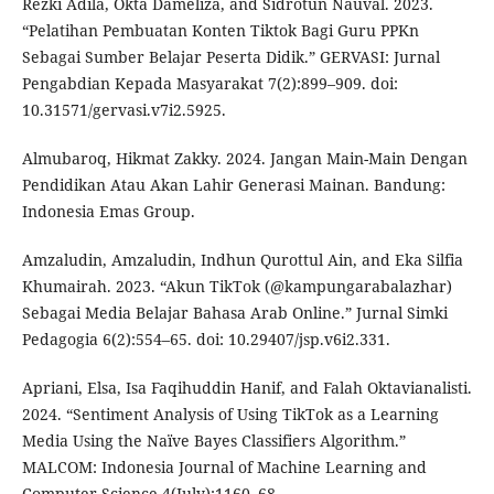
Rezki Adila, Okta Dameliza, and Sidrotun Nauval. 2023.
“Pelatihan Pembuatan Konten Tiktok Bagi Guru PPKn
Sebagai Sumber Belajar Peserta Didik.” GERVASI: Jurnal
Pengabdian Kepada Masyarakat 7(2):899–909. doi:
10.31571/gervasi.v7i2.5925.
Almubaroq, Hikmat Zakky. 2024. Jangan Main-Main Dengan
Pendidikan Atau Akan Lahir Generasi Mainan. Bandung:
Indonesia Emas Group.
Amzaludin, Amzaludin, Indhun Qurottul Ain, and Eka Silfia
Khumairah. 2023. “Akun TikTok (@kampungarabalazhar)
Sebagai Media Belajar Bahasa Arab Online.” Jurnal Simki
Pedagogia 6(2):554–65. doi: 10.29407/jsp.v6i2.331.
Apriani, Elsa, Isa Faqihuddin Hanif, and Falah Oktavianalisti.
2024. “Sentiment Analysis of Using TikTok as a Learning
Media Using the Naïve Bayes Classifiers Algorithm.”
MALCOM: Indonesia Journal of Machine Learning and
Computer Science 4(July):1160–68.