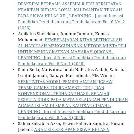
DESKRIPSI BERBASIS ASSEMBLR EDU BERMUATAN
KEARIFAN BUDAYA LOKAL KALIMANTAN TENGAH
PADA SISWA KELAS XII
,
LEARNING : Jurnal Inovasi
Penelitian Pendidikan dan Pembelajaran: Vol. 6 No. 2
(2026)
Amilatus Sholekhah, Jumhur Jumhur, Kemas
Muhammad,
PEMBELAJARAN KITAB MUTHOLA’AH
AL-HADITSAH MENGGUNAKAN METODE MUSTAQILI
UNTUK MENINGKATKAN MAHARAH QIRO’AH
,
LEARNING : Jurnal Inovasi Penelitian Pendidikan dan
Pembelajaran: Vol. 6 No. 1 (2026)
Sinta Bella, Nafisatusa’adah Nafisatusa’adah, Sabrina
Izzatul Jannah, Rahayu Kariadinata, Elis Wulan,
EFEKTIVITAS MODEL PEMBELAJARAN JIGSAW,
TEAMS GAMES TOURNAMENT (TGT), DAN
KONVENSIONAL TERHADAP HASIL BELAJAR
PESERTA DIDIK PADA MATA PELAJARAN PENDIDIKAN
AGAMA ISLAM DI SMP AL-KAUTSAR CIMAHI
,
LEARNING : Jurnal Inovasi Penelitian Pendidikan dan
Pembelajaran: Vol. 6 No. 3 (2026)
Salma Salsabila Azka, Erwin Rahayu Saputra, Rusani
Jaelani,
ANALISIS KESIAPAN SISWA KELAS V