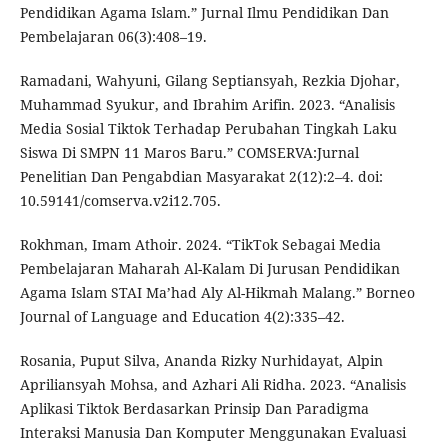
Pendidikan Agama Islam.” Jurnal Ilmu Pendidikan Dan
Pembelajaran 06(3):408–19.
Ramadani, Wahyuni, Gilang Septiansyah, Rezkia Djohar,
Muhammad Syukur, and Ibrahim Arifin. 2023. “Analisis
Media Sosial Tiktok Terhadap Perubahan Tingkah Laku
Siswa Di SMPN 11 Maros Baru.” COMSERVA:Jurnal
Penelitian Dan Pengabdian Masyarakat 2(12):2–4. doi:
10.59141/comserva.v2i12.705.
Rokhman, Imam Athoir. 2024. “TikTok Sebagai Media
Pembelajaran Maharah Al-Kalam Di Jurusan Pendidikan
Agama Islam STAI Ma’had Aly Al-Hikmah Malang.” Borneo
Journal of Language and Education 4(2):335–42.
Rosania, Puput Silva, Ananda Rizky Nurhidayat, Alpin
Apriliansyah Mohsa, and Azhari Ali Ridha. 2023. “Analisis
Aplikasi Tiktok Berdasarkan Prinsip Dan Paradigma
Interaksi Manusia Dan Komputer Menggunakan Evaluasi