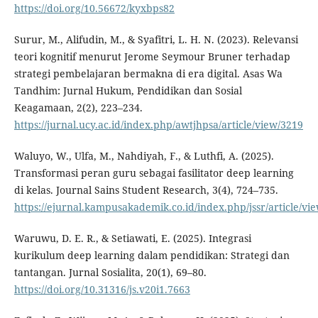
https://doi.org/10.56672/kyxbps82
Surur, M., Alifudin, M., & Syafitri, L. H. N. (2023). Relevansi
teori kognitif menurut Jerome Seymour Bruner terhadap
strategi pembelajaran bermakna di era digital. Asas Wa
Tandhim: Jurnal Hukum, Pendidikan dan Sosial
Keagamaan, 2(2), 223–234.
https://jurnal.ucy.ac.id/index.php/awtjhpsa/article/view/3219
Waluyo, W., Ulfa, M., Nahdiyah, F., & Luthfi, A. (2025).
Transformasi peran guru sebagai fasilitator deep learning
di kelas. Journal Sains Student Research, 3(4), 724–735.
https://ejurnal.kampusakademik.co.id/index.php/jssr/article/vi
Waruwu, D. E. R., & Setiawati, E. (2025). Integrasi
kurikulum deep learning dalam pendidikan: Strategi dan
tantangan. Jurnal Sosialita, 20(1), 69–80.
https://doi.org/10.31316/js.v20i1.7663