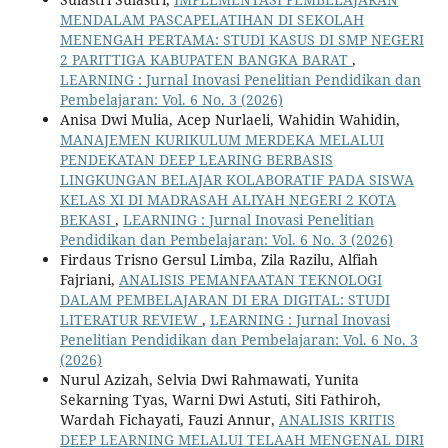
MENDALAM PASCAPELATIHAN DI SEKOLAH
MENENGAH PERTAMA: STUDI KASUS DI SMP NEGERI
2 PARITTIGA KABUPATEN BANGKA BARAT
,
LEARNING : Jurnal Inovasi Penelitian Pendidikan dan
Pembelajaran: Vol. 6 No. 3 (2026)
Anisa Dwi Mulia, Acep Nurlaeli, Wahidin Wahidin,
MANAJEMEN KURIKULUM MERDEKA MELALUI
PENDEKATAN DEEP LEARING BERBASIS
LINGKUNGAN BELAJAR KOLABORATIF PADA SISWA
KELAS XI DI MADRASAH ALIYAH NEGERI 2 KOTA
BEKASI
,
LEARNING : Jurnal Inovasi Penelitian
Pendidikan dan Pembelajaran: Vol. 6 No. 3 (2026)
Firdaus Trisno Gersul Limba, Zila Razilu, Alfiah
Fajriani,
ANALISIS PEMANFAATAN TEKNOLOGI
DALAM PEMBELAJARAN DI ERA DIGITAL: STUDI
LITERATUR REVIEW
,
LEARNING : Jurnal Inovasi
Penelitian Pendidikan dan Pembelajaran: Vol. 6 No. 3
(2026)
Nurul Azizah, Selvia Dwi Rahmawati, Yunita
Sekarning Tyas, Warni Dwi Astuti, Siti Fathiroh,
Wardah Fichayati, Fauzi Annur,
ANALISIS KRITIS
DEEP LEARNING MELALUI TELAAH MENGENAL DIRI