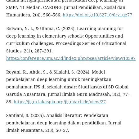
SMPN 11 Medan. CARONG: Jurnal Pendidikan, Sosial dan
Humaniora, 2(4), 560–566.
https://doi.org/10.62710/6rz1qz77
Ridwan, N. I., & Utama, C. (2025). Learning planning for
deep learning in elementary schools: Opportunities and
curriculum challenges. Proceedings Series of Educational
Studies, 2(1), 287–291.
https://conference.um.ac.id/index.php/pses/article/view/10597
Royani, R., Ahda, S., & Silalahi, S. (2024). Model
pembelajaran deep learning untuk meningkatkan
pemahaman IPS di sekolah dasar: Studi kasus di SD Global
Garuda Nusantara. Jurnal Ilmiah Guru Madrasah, 3(2), 77–
88.
https://jigm.lakaspia.org/jigm/article/view/27
Santiani, S. (2025). Analisis literatur: Pendekatan
pembelajaran deep learning dalam pendidikan. Jurnal
Ilmiah Nusantara, 2(3), 50–57.