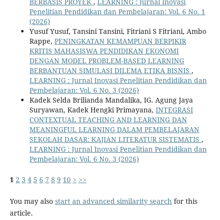
BERBASIS PROYEK
,
LEARNING : Jurnal Inovasi
Penelitian Pendidikan dan Pembelajaran: Vol. 6 No. 1
(2026)
Yusuf Yusuf, Tansini Tansini, Fitriani S Fitriani, Ambo
Rappe,
PENINGKATAN KEMAMPUAN BERPIKIR
KRITIS MAHASISWA PENDIDIKAN EKONOMI
DENGAN MODEL PROBLEM-BASED LEARNING
BERBANTUAN SIMULASI DILEMA ETIKA BISNIS
,
LEARNING : Jurnal Inovasi Penelitian Pendidikan dan
Pembelajaran: Vol. 6 No. 3 (2026)
Kadek Selda Brilianda Mandalika, IG. Agung Jaya
Suryawan, Kadek Hengki Primayana,
INTEGRASI
CONTEXTUAL TEACHING AND LEARNING DAN
MEANINGFUL LEARNING DALAM PEMBELAJARAN
SEKOLAH DASAR: KAJIAN LITERATUR SISTEMATIS
,
LEARNING : Jurnal Inovasi Penelitian Pendidikan dan
Pembelajaran: Vol. 6 No. 3 (2026)
1
2
3
4
5
6
7
8
9
10
>
>>
You may also
start an advanced similarity search
for this
article.