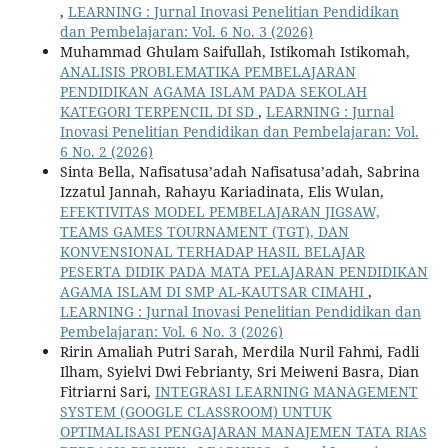
,
LEARNING : Jurnal Inovasi Penelitian Pendidikan
dan Pembelajaran: Vol. 6 No. 3 (2026)
Muhammad Ghulam Saifullah, Istikomah Istikomah,
ANALISIS PROBLEMATIKA PEMBELAJARAN
PENDIDIKAN AGAMA ISLAM PADA SEKOLAH
KATEGORI TERPENCIL DI SD
,
LEARNING : Jurnal
Inovasi Penelitian Pendidikan dan Pembelajaran: Vol.
6 No. 2 (2026)
Sinta Bella, Nafisatusa’adah Nafisatusa’adah, Sabrina
Izzatul Jannah, Rahayu Kariadinata, Elis Wulan,
EFEKTIVITAS MODEL PEMBELAJARAN JIGSAW,
TEAMS GAMES TOURNAMENT (TGT), DAN
KONVENSIONAL TERHADAP HASIL BELAJAR
PESERTA DIDIK PADA MATA PELAJARAN PENDIDIKAN
AGAMA ISLAM DI SMP AL-KAUTSAR CIMAHI
,
LEARNING : Jurnal Inovasi Penelitian Pendidikan dan
Pembelajaran: Vol. 6 No. 3 (2026)
Ririn Amaliah Putri Sarah, Merdila Nuril Fahmi, Fadli
Ilham, Syielvi Dwi Febrianty, Sri Meiweni Basra, Dian
Fitriarni Sari,
INTEGRASI LEARNING MANAGEMENT
SYSTEM (GOOGLE CLASSROOM) UNTUK
OPTIMALISASI PENGAJARAN MANAJEMEN TATA RIAS