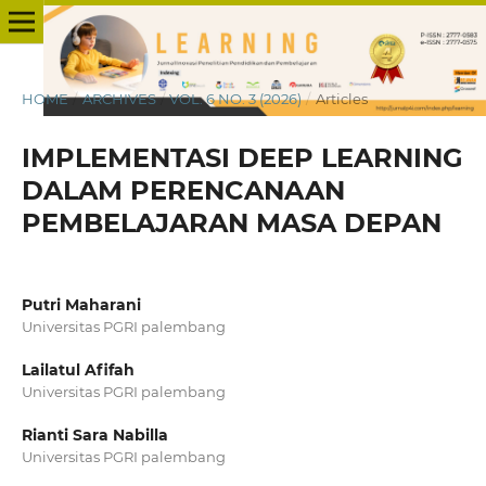
HOME
/
ARCHIVES
/
VOL. 6 NO. 3 (2026)
/
Articles
IMPLEMENTASI DEEP LEARNING
DALAM PERENCANAAN
PEMBELAJARAN MASA DEPAN
Putri Maharani
Universitas PGRI palembang
Lailatul Afifah
Universitas PGRI palembang
Rianti Sara Nabilla
Universitas PGRI palembang