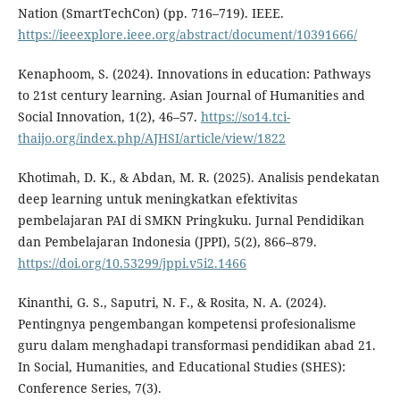
Nation (SmartTechCon) (pp. 716–719). IEEE.
https://ieeexplore.ieee.org/abstract/document/10391666/
Kenaphoom, S. (2024). Innovations in education: Pathways
to 21st century learning. Asian Journal of Humanities and
Social Innovation, 1(2), 46–57.
https://so14.tci-
thaijo.org/index.php/AJHSI/article/view/1822
Khotimah, D. K., & Abdan, M. R. (2025). Analisis pendekatan
deep learning untuk meningkatkan efektivitas
pembelajaran PAI di SMKN Pringkuku. Jurnal Pendidikan
dan Pembelajaran Indonesia (JPPI), 5(2), 866–879.
https://doi.org/10.53299/jppi.v5i2.1466
Kinanthi, G. S., Saputri, N. F., & Rosita, N. A. (2024).
Pentingnya pengembangan kompetensi profesionalisme
guru dalam menghadapi transformasi pendidikan abad 21.
In Social, Humanities, and Educational Studies (SHES):
Conference Series, 7(3).