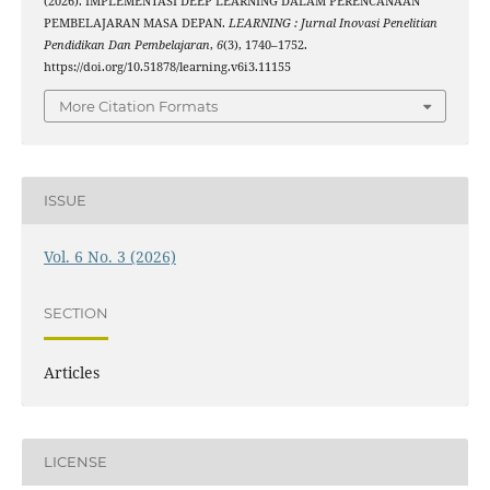
(2026). IMPLEMENTASI DEEP LEARNING DALAM PERENCANAAN
PEMBELAJARAN MASA DEPAN.
LEARNING : Jurnal Inovasi Penelitian
Pendidikan Dan Pembelajaran
,
6
(3), 1740–1752.
https://doi.org/10.51878/learning.v6i3.11155
More Citation Formats
ISSUE
Vol. 6 No. 3 (2026)
SECTION
Articles
LICENSE