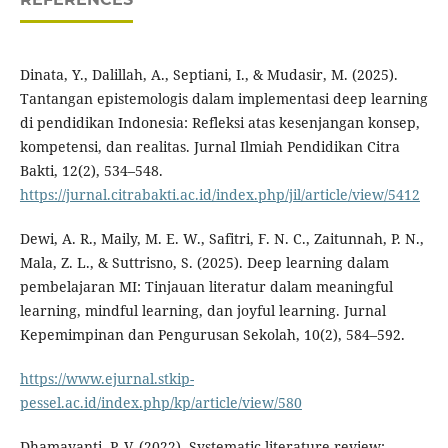
Dinata, Y., Dalillah, A., Septiani, I., & Mudasir, M. (2025).
Tantangan epistemologis dalam implementasi deep learning
di pendidikan Indonesia: Refleksi atas kesenjangan konsep,
kompetensi, dan realitas. Jurnal Ilmiah Pendidikan Citra
Bakti, 12(2), 534–548.
https://jurnal.citrabakti.ac.id/index.php/jil/article/view/5412
Dewi, A. R., Maily, M. E. W., Safitri, F. N. C., Zaitunnah, P. N.,
Mala, Z. L., & Suttrisno, S. (2025). Deep learning dalam
pembelajaran MI: Tinjauan literatur dalam meaningful
learning, mindful learning, dan joyful learning. Jurnal
Kepemimpinan dan Pengurusan Sekolah, 10(2), 584–592.
https://www.ejurnal.stkip-
pessel.ac.id/index.php/kp/article/view/580
Dhamayanti, P. V. (2022). Systematic literature review: