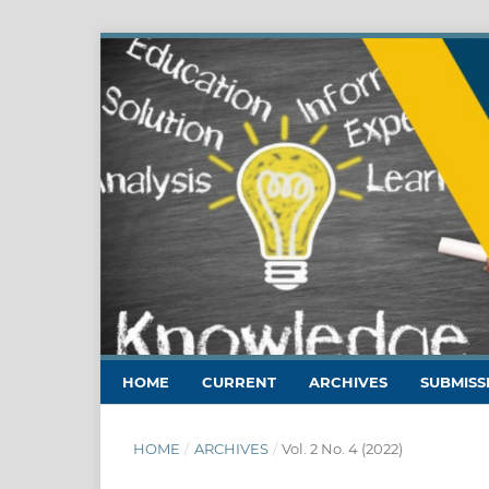
HOME
CURRENT
ARCHIVES
SUBMISS
HOME
/
ARCHIVES
/
Vol. 2 No. 4 (2022)