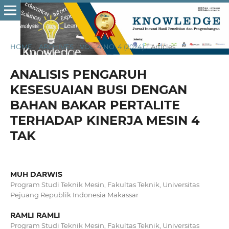
HOME
/
ARCHIVES
/
VOL. 4 NO. 4 (2024)
/
Articles
ANALISIS PENGARUH
KESESUAIAN BUSI DENGAN
BAHAN BAKAR PERTALITE
TERHADAP KINERJA MESIN 4
TAK
MUH DARWIS
Program Studi Teknik Mesin, Fakultas Teknik, Universitas
Pejuang Republik Indonesia Makassar
RAMLI RAMLI
Program Studi Teknik Mesin, Fakultas Teknik, Universitas