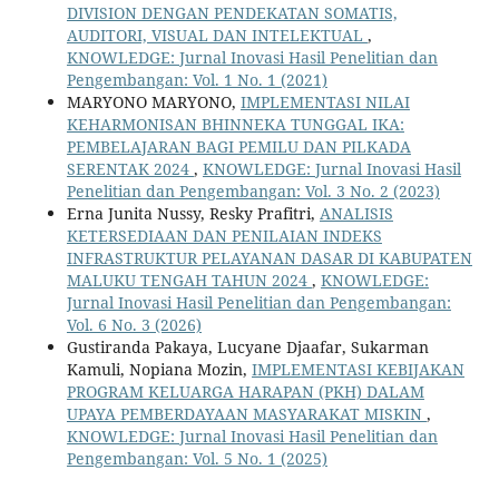
DIVISION DENGAN PENDEKATAN SOMATIS,
AUDITORI, VISUAL DAN INTELEKTUAL
,
KNOWLEDGE: Jurnal Inovasi Hasil Penelitian dan
Pengembangan: Vol. 1 No. 1 (2021)
MARYONO MARYONO,
IMPLEMENTASI NILAI
KEHARMONISAN BHINNEKA TUNGGAL IKA:
PEMBELAJARAN BAGI PEMILU DAN PILKADA
SERENTAK 2024
,
KNOWLEDGE: Jurnal Inovasi Hasil
Penelitian dan Pengembangan: Vol. 3 No. 2 (2023)
Erna Junita Nussy, Resky Prafitri,
ANALISIS
KETERSEDIAAN DAN PENILAIAN INDEKS
INFRASTRUKTUR PELAYANAN DASAR DI KABUPATEN
MALUKU TENGAH TAHUN 2024
,
KNOWLEDGE:
Jurnal Inovasi Hasil Penelitian dan Pengembangan:
Vol. 6 No. 3 (2026)
Gustiranda Pakaya, Lucyane Djaafar, Sukarman
Kamuli, Nopiana Mozin,
IMPLEMENTASI KEBIJAKAN
PROGRAM KELUARGA HARAPAN (PKH) DALAM
UPAYA PEMBERDAYAAN MASYARAKAT MISKIN
,
KNOWLEDGE: Jurnal Inovasi Hasil Penelitian dan
Pengembangan: Vol. 5 No. 1 (2025)