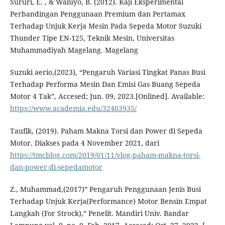
Sururi, E. , & Waluyo, B. (2012). Kaji Eksperimental
Perbandingan Penggunaan Premium dan Pertamax
Terhadap Unjuk Kerja Mesin Pada Sepeda Motor Suzuki
Thunder Tipe EN-125, Teknik Mesin, Universitas
Muhammadiyah Magelang. Magelang
Suzuki aerio,(2023), “Pengaruh Variasi Tingkat Panas Busi
Terhadap Performa Mesin Dan Emisi Gas Buang Sepeda
Motor 4 Tak”, Accesed; Jun. 09, 2023.[Onlined]. Available:
https://www.academia.edu/32403935/
Taufik, (2019). Paham Makna Torsi dan Power di Sepeda
Motor. Diakses pada 4 November 2021, dari
https://tmcblog.com/2019/01/11/vlog-paham-makna-torsi-
dan-power-di-sepedamotor
Z., Muhammad,(2017)” Pengaruh Penggunaan Jenis Busi
Terhadap Unjuk Kerja(Performance) Motor Bensin Empat
Langkah (For Strock),” Penelit. Mandiri Univ. Bandar