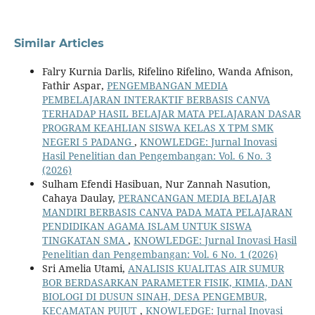
Similar Articles
Falry Kurnia Darlis, Rifelino Rifelino, Wanda Afnison,
Fathir Aspar,
PENGEMBANGAN MEDIA
PEMBELAJARAN INTERAKTIF BERBASIS CANVA
TERHADAP HASIL BELAJAR MATA PELAJARAN DASAR
PROGRAM KEAHLIAN SISWA KELAS X TPM SMK
NEGERI 5 PADANG
,
KNOWLEDGE: Jurnal Inovasi
Hasil Penelitian dan Pengembangan: Vol. 6 No. 3
(2026)
Sulham Efendi Hasibuan, Nur Zannah Nasution,
Cahaya Daulay,
PERANCANGAN MEDIA BELAJAR
MANDIRI BERBASIS CANVA PADA MATA PELAJARAN
PENDIDIKAN AGAMA ISLAM UNTUK SISWA
TINGKATAN SMA
,
KNOWLEDGE: Jurnal Inovasi Hasil
Penelitian dan Pengembangan: Vol. 6 No. 1 (2026)
Sri Amelia Utami,
ANALISIS KUALITAS AIR SUMUR
BOR BERDASARKAN PARAMETER FISIK, KIMIA, DAN
BIOLOGI DI DUSUN SINAH, DESA PENGEMBUR,
KECAMATAN PUJUT
,
KNOWLEDGE: Jurnal Inovasi