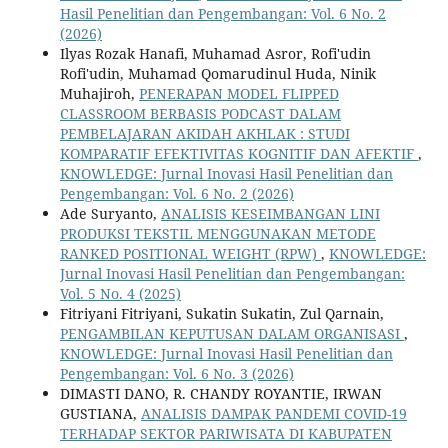
Hasil Penelitian dan Pengembangan: Vol. 6 No. 2
(2026)
Ilyas Rozak Hanafi, Muhamad Asror, Rofi'udin
Rofi'udin, Muhamad Qomarudinul Huda, Ninik
Muhajiroh,
PENERAPAN MODEL FLIPPED
CLASSROOM BERBASIS PODCAST DALAM
PEMBELAJARAN AKIDAH AKHLAK : STUDI
KOMPARATIF EFEKTIVITAS KOGNITIF DAN AFEKTIF
,
KNOWLEDGE: Jurnal Inovasi Hasil Penelitian dan
Pengembangan: Vol. 6 No. 2 (2026)
Ade Suryanto,
ANALISIS KESEIMBANGAN LINI
PRODUKSI TEKSTIL MENGGUNAKAN METODE
RANKED POSITIONAL WEIGHT (RPW)
,
KNOWLEDGE:
Jurnal Inovasi Hasil Penelitian dan Pengembangan:
Vol. 5 No. 4 (2025)
Fitriyani Fitriyani, Sukatin Sukatin, Zul Qarnain,
PENGAMBILAN KEPUTUSAN DALAM ORGANISASI
,
KNOWLEDGE: Jurnal Inovasi Hasil Penelitian dan
Pengembangan: Vol. 6 No. 3 (2026)
DIMASTI DANO, R. CHANDY ROYANTIE, IRWAN
GUSTIANA,
ANALISIS DAMPAK PANDEMI COVID-19
TERHADAP SEKTOR PARIWISATA DI KABUPATEN