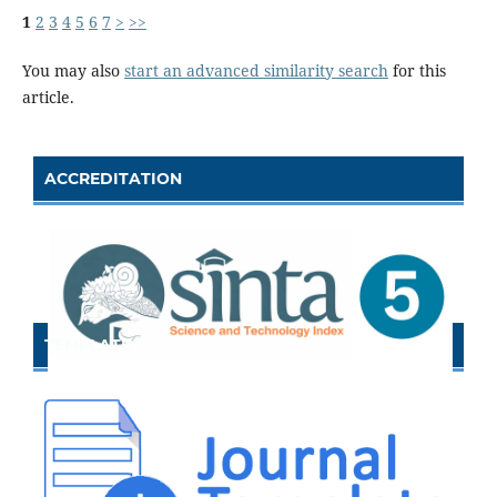
1
2
3
4
5
6
7
>
>>
You may also
start an advanced similarity search
for this
article.
ACCREDITATION
TEMPLATE