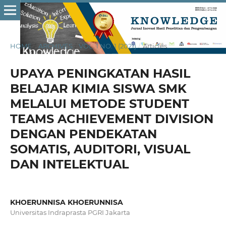
HOME
/
ARCHIVES
/
VOL. 1 NO. 1 (2021)
/
Articles
UPAYA PENINGKATAN HASIL
BELAJAR KIMIA SISWA SMK
MELALUI METODE STUDENT
TEAMS ACHIEVEMENT DIVISION
DENGAN PENDEKATAN
SOMATIS, AUDITORI, VISUAL
DAN INTELEKTUAL
KHOERUNNISA KHOERUNNISA
Universitas Indraprasta PGRI Jakarta