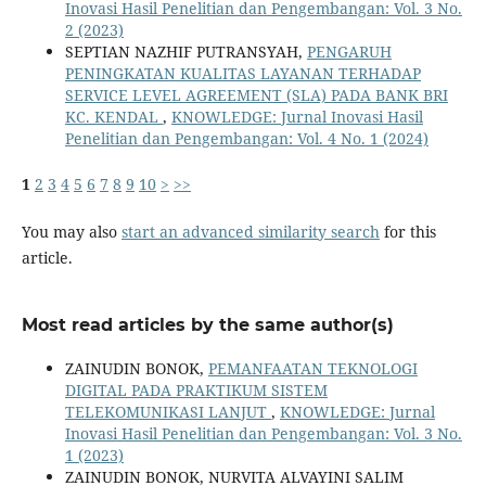
Inovasi Hasil Penelitian dan Pengembangan: Vol. 3 No.
2 (2023)
SEPTIAN NAZHIF PUTRANSYAH,
PENGARUH
PENINGKATAN KUALITAS LAYANAN TERHADAP
SERVICE LEVEL AGREEMENT (SLA) PADA BANK BRI
KC. KENDAL
,
KNOWLEDGE: Jurnal Inovasi Hasil
Penelitian dan Pengembangan: Vol. 4 No. 1 (2024)
1
2
3
4
5
6
7
8
9
10
>
>>
You may also
start an advanced similarity search
for this
article.
Most read articles by the same author(s)
ZAINUDIN BONOK,
PEMANFAATAN TEKNOLOGI
DIGITAL PADA PRAKTIKUM SISTEM
TELEKOMUNIKASI LANJUT
,
KNOWLEDGE: Jurnal
Inovasi Hasil Penelitian dan Pengembangan: Vol. 3 No.
1 (2023)
ZAINUDIN BONOK, NURVITA ALVAYINI SALIM