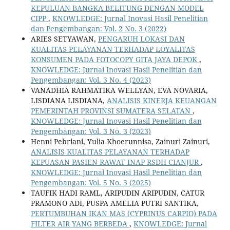
KEPULUAN BANGKA BELITUNG DENGAN MODEL
CIPP
,
KNOWLEDGE: Jurnal Inovasi Hasil Penelitian
dan Pengembangan: Vol. 2 No. 3 (2022)
ARIES SETYAWAN,
PENGARUH LOKASI DAN
KUALITAS PELAYANAN TERHADAP LOYALITAS
KONSUMEN PADA FOTOCOPY GITA JAYA DEPOK
,
KNOWLEDGE: Jurnal Inovasi Hasil Penelitian dan
Pengembangan: Vol. 3 No. 4 (2023)
VANADHIA RAHMATIKA WELLYAN, EVA NOVARIA,
LISDIANA LISDIANA,
ANALISIS KINERJA KEUANGAN
PEMERINTAH PROVINSI SUMATERA SELATAN
,
KNOWLEDGE: Jurnal Inovasi Hasil Penelitian dan
Pengembangan: Vol. 3 No. 3 (2023)
Henni Pebriani, Yulia Khoerunnisa, Zainuri Zainuri,
ANALISIS KUALITAS PELAYANAN TERHADAP
KEPUASAN PASIEN RAWAT INAP RSDH CIANJUR
,
KNOWLEDGE: Jurnal Inovasi Hasil Penelitian dan
Pengembangan: Vol. 5 No. 3 (2025)
TAUFIK HADI RAML, ARIPUDIN ARIPUDIN, CATUR
PRAMONO ADI, PUSPA AMELIA PUTRI SANTIKA,
PERTUMBUHAN IKAN MAS (CYPRINUS CARPIO) PADA
FILTER AIR YANG BERBEDA
,
KNOWLEDGE: Jurnal