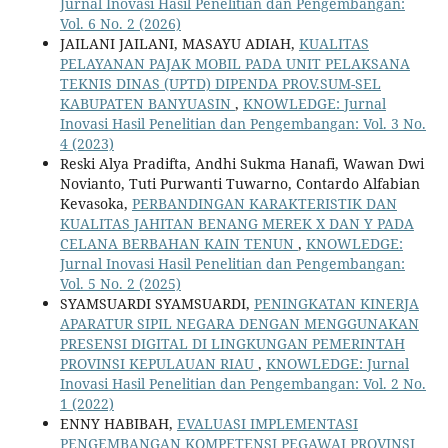
Jurnal Inovasi Hasil Penelitian dan Pengembangan:
Vol. 6 No. 2 (2026)
JAILANI JAILANI, MASAYU ADIAH,
KUALITAS
PELAYANAN PAJAK MOBIL PADA UNIT PELAKSANA
TEKNIS DINAS (UPTD) DIPENDA PROV.SUM-SEL
KABUPATEN BANYUASIN
,
KNOWLEDGE: Jurnal
Inovasi Hasil Penelitian dan Pengembangan: Vol. 3 No.
4 (2023)
Reski Alya Pradifta, Andhi Sukma Hanafi, Wawan Dwi
Novianto, Tuti Purwanti Tuwarno, Contardo Alfabian
Kevasoka,
PERBANDINGAN KARAKTERISTIK DAN
KUALITAS JAHITAN BENANG MEREK X DAN Y PADA
CELANA BERBAHAN KAIN TENUN
,
KNOWLEDGE:
Jurnal Inovasi Hasil Penelitian dan Pengembangan:
Vol. 5 No. 2 (2025)
SYAMSUARDI SYAMSUARDI,
PENINGKATAN KINERJA
APARATUR SIPIL NEGARA DENGAN MENGGUNAKAN
PRESENSI DIGITAL DI LINGKUNGAN PEMERINTAH
PROVINSI KEPULAUAN RIAU
,
KNOWLEDGE: Jurnal
Inovasi Hasil Penelitian dan Pengembangan: Vol. 2 No.
1 (2022)
ENNY HABIBAH,
EVALUASI IMPLEMENTASI
PENGEMBANGAN KOMPETENSI PEGAWAI PROVINSI