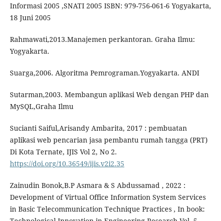
Informasi 2005 ,SNATI 2005 ISBN: 979-756-061-6 Yogyakarta,
18 Juni 2005
Rahmawati,2013.Manajemen perkantoran. Graha Ilmu:
Yogyakarta.
Suarga,2006. Algoritma Pemrograman.Yogyakarta. ANDI
Sutarman,2003. Membangun aplikasi Web dengan PHP dan
MySQL,Graha Ilmu
Sucianti Saiful,Arisandy Ambarita, 2017 : pembuatan
aplikasi web pencarian jasa pembantu rumah tangga (PRT)
Di Kota Ternate, IJIS Vol 2, No 2.
https://doi.org/10.36549/ijis.v2i2.35
Zainudin Bonok,B.P Asmara & S Abdussamad , 2022 :
Development of Virtual Office Information System Services
in Basic Telecommunication Technique Practices , In book:
Technological Innovation in Engineering Research Vol. 5