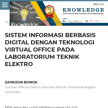
HOME
/
ARCHIVES
/
VOL. 3 NO. 2 (2023)
/
Articles
SISTEM INFORMASI BERBASIS
DIGITAL DENGAN TEKNOLOGI
VIRTUAL OFFICE PADA
LABORATORIUM TEKNIK
ELEKTRO
ZAINUDIN BONOK
Jurusan Teknik Elektro Fakultas Teknik Universitas Negeri
Gorontalo
DOI:
https://doi.org/10.51878/knowledge.v3i2.2412