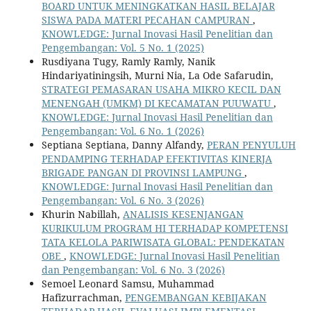
BOARD UNTUK MENINGKATKAN HASIL BELAJAR
SISWA PADA MATERI PECAHAN CAMPURAN
,
KNOWLEDGE: Jurnal Inovasi Hasil Penelitian dan
Pengembangan: Vol. 5 No. 1 (2025)
Rusdiyana Tugy, Ramly Ramly, Nanik
Hindariyatiningsih, Murni Nia, La Ode Safarudin,
STRATEGI PEMASARAN USAHA MIKRO KECIL DAN
MENENGAH (UMKM) DI KECAMATAN PUUWATU
,
KNOWLEDGE: Jurnal Inovasi Hasil Penelitian dan
Pengembangan: Vol. 6 No. 1 (2026)
Septiana Septiana, Danny Alfandy,
PERAN PENYULUH
PENDAMPING TERHADAP EFEKTIVITAS KINERJA
BRIGADE PANGAN DI PROVINSI LAMPUNG
,
KNOWLEDGE: Jurnal Inovasi Hasil Penelitian dan
Pengembangan: Vol. 6 No. 3 (2026)
Khurin Nabillah,
ANALISIS KESENJANGAN
KURIKULUM PROGRAM HI TERHADAP KOMPETENSI
TATA KELOLA PARIWISATA GLOBAL: PENDEKATAN
OBE
,
KNOWLEDGE: Jurnal Inovasi Hasil Penelitian
dan Pengembangan: Vol. 6 No. 3 (2026)
Semoel Leonard Samsu, Muhammad
Hafizurrachman,
PENGEMBANGAN KEBIJAKAN