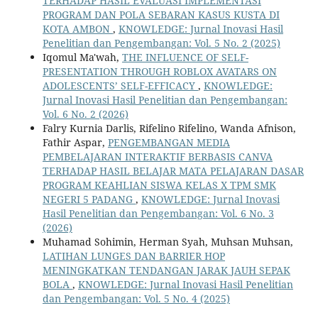
TERHADAP HASIL EVALUASI IMPLEMENTASI
PROGRAM DAN POLA SEBARAN KASUS KUSTA DI
KOTA AMBON
,
KNOWLEDGE: Jurnal Inovasi Hasil
Penelitian dan Pengembangan: Vol. 5 No. 2 (2025)
Iqomul Ma'wah,
THE INFLUENCE OF SELF-
PRESENTATION THROUGH ROBLOX AVATARS ON
ADOLESCENTS’ SELF-EFFICACY
,
KNOWLEDGE:
Jurnal Inovasi Hasil Penelitian dan Pengembangan:
Vol. 6 No. 2 (2026)
Falry Kurnia Darlis, Rifelino Rifelino, Wanda Afnison,
Fathir Aspar,
PENGEMBANGAN MEDIA
PEMBELAJARAN INTERAKTIF BERBASIS CANVA
TERHADAP HASIL BELAJAR MATA PELAJARAN DASAR
PROGRAM KEAHLIAN SISWA KELAS X TPM SMK
NEGERI 5 PADANG
,
KNOWLEDGE: Jurnal Inovasi
Hasil Penelitian dan Pengembangan: Vol. 6 No. 3
(2026)
Muhamad Sohimin, Herman Syah, Muhsan Muhsan,
LATIHAN LUNGES DAN BARRIER HOP
MENINGKATKAN TENDANGAN JARAK JAUH SEPAK
BOLA
,
KNOWLEDGE: Jurnal Inovasi Hasil Penelitian
dan Pengembangan: Vol. 5 No. 4 (2025)