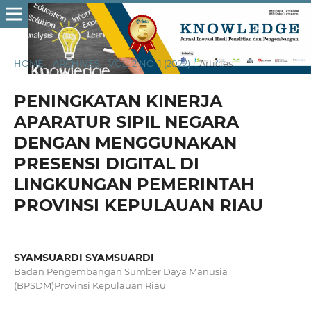
HOME
/
ARCHIVES
/
VOL. 2 NO. 1 (2022)
/
Articles
PENINGKATAN KINERJA
APARATUR SIPIL NEGARA
DENGAN MENGGUNAKAN
PRESENSI DIGITAL DI
LINGKUNGAN PEMERINTAH
PROVINSI KEPULAUAN RIAU
SYAMSUARDI SYAMSUARDI
Badan Pengembangan Sumber Daya Manusia
(BPSDM)Provinsi Kepulauan Riau