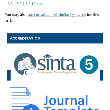
1
2
3
4
5
6
7
8
9
10
>
>>
You may also
start an advanced similarity search
for this
article.
ACCREDITATION
TEMPLATE