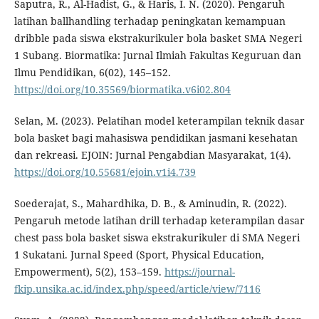
Saputra, R., Al-Hadist, G., & Haris, I. N. (2020). Pengaruh
latihan ballhandling terhadap peningkatan kemampuan
dribble pada siswa ekstrakurikuler bola basket SMA Negeri
1 Subang. Biormatika: Jurnal Ilmiah Fakultas Keguruan dan
Ilmu Pendidikan, 6(02), 145–152.
https://doi.org/10.35569/biormatika.v6i02.804
Selan, M. (2023). Pelatihan model keterampilan teknik dasar
bola basket bagi mahasiswa pendidikan jasmani kesehatan
dan rekreasi. EJOIN: Jurnal Pengabdian Masyarakat, 1(4).
https://doi.org/10.55681/ejoin.v1i4.739
Soederajat, S., Mahardhika, D. B., & Aminudin, R. (2022).
Pengaruh metode latihan drill terhadap keterampilan dasar
chest pass bola basket siswa ekstrakurikuler di SMA Negeri
1 Sukatani. Jurnal Speed (Sport, Physical Education,
Empowerment), 5(2), 153–159.
https://journal-
fkip.unsika.ac.id/index.php/speed/article/view/7116