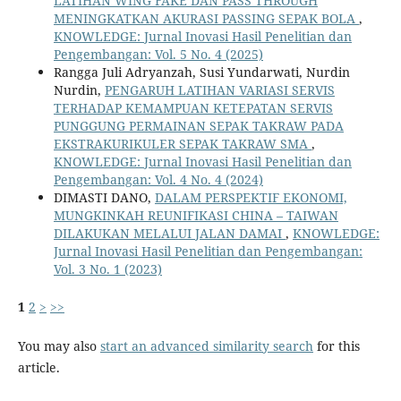
LATIHAN WING FAKE DAN PASS THROUGH
MENINGKATKAN AKURASI PASSING SEPAK BOLA
,
KNOWLEDGE: Jurnal Inovasi Hasil Penelitian dan
Pengembangan: Vol. 5 No. 4 (2025)
Rangga Juli Adryanzah, Susi Yundarwati, Nurdin
Nurdin,
PENGARUH LATIHAN VARIASI SERVIS
TERHADAP KEMAMPUAN KETEPATAN SERVIS
PUNGGUNG PERMAINAN SEPAK TAKRAW PADA
EKSTRAKURIKULER SEPAK TAKRAW SMA
,
KNOWLEDGE: Jurnal Inovasi Hasil Penelitian dan
Pengembangan: Vol. 4 No. 4 (2024)
DIMASTI DANO,
DALAM PERSPEKTIF EKONOMI,
MUNGKINKAH REUNIFIKASI CHINA – TAIWAN
DILAKUKAN MELALUI JALAN DAMAI
,
KNOWLEDGE:
Jurnal Inovasi Hasil Penelitian dan Pengembangan:
Vol. 3 No. 1 (2023)
1
2
>
>>
You may also
start an advanced similarity search
for this
article.