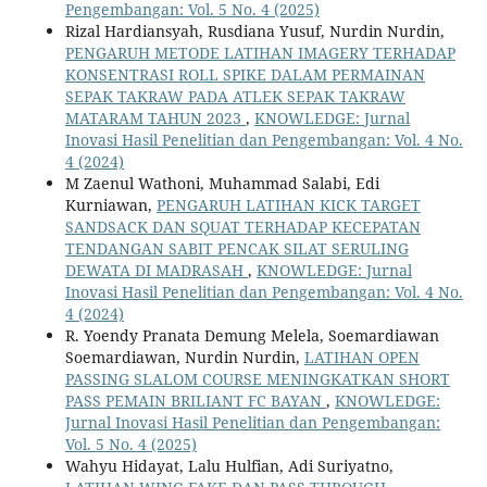
Pengembangan: Vol. 5 No. 4 (2025)
Rizal Hardiansyah, Rusdiana Yusuf, Nurdin Nurdin,
PENGARUH METODE LATIHAN IMAGERY TERHADAP
KONSENTRASI ROLL SPIKE DALAM PERMAINAN
SEPAK TAKRAW PADA ATLEK SEPAK TAKRAW
MATARAM TAHUN 2023
,
KNOWLEDGE: Jurnal
Inovasi Hasil Penelitian dan Pengembangan: Vol. 4 No.
4 (2024)
M Zaenul Wathoni, Muhammad Salabi, Edi
Kurniawan,
PENGARUH LATIHAN KICK TARGET
SANDSACK DAN SQUAT TERHADAP KECEPATAN
TENDANGAN SABIT PENCAK SILAT SERULING
DEWATA DI MADRASAH
,
KNOWLEDGE: Jurnal
Inovasi Hasil Penelitian dan Pengembangan: Vol. 4 No.
4 (2024)
R. Yoendy Pranata Demung Melela, Soemardiawan
Soemardiawan, Nurdin Nurdin,
LATIHAN OPEN
PASSING SLALOM COURSE MENINGKATKAN SHORT
PASS PEMAIN BRILIANT FC BAYAN
,
KNOWLEDGE:
Jurnal Inovasi Hasil Penelitian dan Pengembangan:
Vol. 5 No. 4 (2025)
Wahyu Hidayat, Lalu Hulfian, Adi Suriyatno,