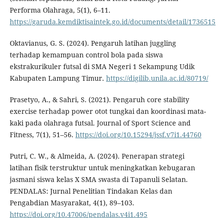
Performa Olahraga, 5(1), 6–11.
https://garuda.kemdiktisaintek.go.id/documents/detail/1736515
Oktavianus, G. S. (2024). Pengaruh latihan juggling
terhadap kemampuan control bola pada siswa
ekstrakurikuler futsal di SMA Negeri 1 Sekampung Udik
Kabupaten Lampung Timur.
https://digilib.unila.ac.id/80719/
Prasetyo, A., & Sahri, S. (2021). Pengaruh core stability
exercise terhadap power otot tungkai dan koordinasi mata-
kaki pada olahraga futsal. Journal of Sport Science and
Fitness, 7(1), 51–56.
https://doi.org/10.15294/jssf.v7i1.44760
Putri, C. W., & Almeida, A. (2024). Penerapan strategi
latihan fisik terstruktur untuk meningkatkan kebugaran
jasmani siswa kelas X SMA swasta di Tapanuli Selatan.
PENDALAS: Jurnal Penelitian Tindakan Kelas dan
Pengabdian Masyarakat, 4(1), 89–103.
https://doi.org/10.47006/pendalas.v4i1.495