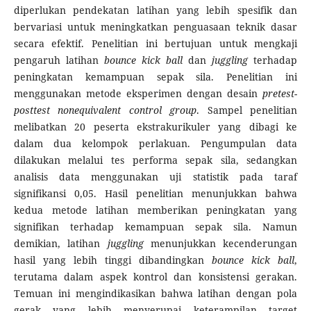
diperlukan pendekatan latihan yang lebih spesifik dan
bervariasi untuk meningkatkan penguasaan teknik dasar
secara efektif. Penelitian ini bertujuan untuk mengkaji
pengaruh latihan
bounce kick ball
dan
juggling
terhadap
peningkatan kemampuan sepak sila. Penelitian ini
menggunakan metode eksperimen dengan desain
pretest-
posttest nonequivalent control group
. Sampel penelitian
melibatkan 20 peserta ekstrakurikuler yang dibagi ke
dalam dua kelompok perlakuan. Pengumpulan data
dilakukan melalui tes performa sepak sila, sedangkan
analisis data menggunakan uji statistik pada taraf
signifikansi 0,05. Hasil penelitian menunjukkan bahwa
kedua metode latihan memberikan peningkatan yang
signifikan terhadap kemampuan sepak sila. Namun
demikian, latihan
juggling
menunjukkan kecenderungan
hasil yang lebih tinggi dibandingkan
bounce kick ball
,
terutama dalam aspek kontrol dan konsistensi gerakan.
Temuan ini mengindikasikan bahwa latihan dengan pola
gerak yang lebih menyerupai keterampilan target