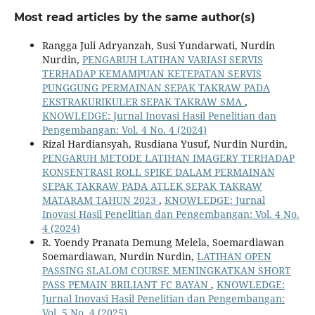
Most read articles by the same author(s)
Rangga Juli Adryanzah, Susi Yundarwati, Nurdin
Nurdin,
PENGARUH LATIHAN VARIASI SERVIS
TERHADAP KEMAMPUAN KETEPATAN SERVIS
PUNGGUNG PERMAINAN SEPAK TAKRAW PADA
EKSTRAKURIKULER SEPAK TAKRAW SMA
,
KNOWLEDGE: Jurnal Inovasi Hasil Penelitian dan
Pengembangan: Vol. 4 No. 4 (2024)
Rizal Hardiansyah, Rusdiana Yusuf, Nurdin Nurdin,
PENGARUH METODE LATIHAN IMAGERY TERHADAP
KONSENTRASI ROLL SPIKE DALAM PERMAINAN
SEPAK TAKRAW PADA ATLEK SEPAK TAKRAW
MATARAM TAHUN 2023
,
KNOWLEDGE: Jurnal
Inovasi Hasil Penelitian dan Pengembangan: Vol. 4 No.
4 (2024)
R. Yoendy Pranata Demung Melela, Soemardiawan
Soemardiawan, Nurdin Nurdin,
LATIHAN OPEN
PASSING SLALOM COURSE MENINGKATKAN SHORT
PASS PEMAIN BRILIANT FC BAYAN
,
KNOWLEDGE:
Jurnal Inovasi Hasil Penelitian dan Pengembangan:
Vol. 5 No. 4 (2025)