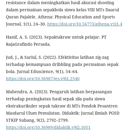
resistance dalam meningkatkan hasil akurasi shooting
dalam permainan sepakbola siswa kelas VIII MTs Daarul
Quran Pajalele. Athena: Physical Education and Sports
Journal, 1(1), 24–30.
https://doi.org/10.56773/athena.v1i1.4
Hanif, A. S. (2023). Sepaktakraw untuk pelajar. PT
RajaGrafindo Persada.
Jud, J., & Sariul, S. (2022). Efektivitas latihan zig-zag
terhadap kemampuan dribbling pada permainan sepak
bola. Jurnal Eduscience, 9(1), 54–64.
https://doi.org/10.36987/jes.v9i1.2540
Mahendra, A. (2023). Pengaruh latihan berpasangan
terhadap peningkatan hasil sepak sila pada siswa
ekstrakurikuler sepak takraw di MTs Pondok Pesantren
Masdarul Ulum Pemulutan. Didaktik: Jurnal Ilmiah PGSD
STKIP Subang, 9(2), 2792–2799.
https://doi.org/10.36989/didaktik.v9i2.1051