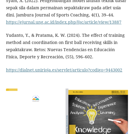
Syam, A. (2022). Pengembangan model latihan teknik dasar
sepak sila dalam permainan sepaktakraw pada atlet usia
dini. Jambura Journal of Sports Coaching, 4(1), 39–44.
https://ejurnal.ung.ac.id/index.php/jjsc/article/view/13887
Yudanto, Y., & Pratama, K. W. (2024). The effect of training
method and coordination on first ball receiving skills in
sepaktakraw. Retos: Nuevas Tendencias en Educación
Física, Deporte y Recreación, (55), 596–602.
https://dialnet.unirioja.es/servlet/articulo?codigo=9443002