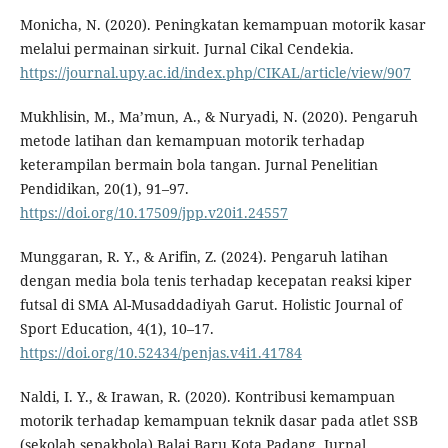
Monicha, N. (2020). Peningkatan kemampuan motorik kasar
melalui permainan sirkuit. Jurnal Cikal Cendekia.
https://journal.upy.ac.id/index.php/CIKAL/article/view/907
Mukhlisin, M., Ma’mun, A., & Nuryadi, N. (2020). Pengaruh
metode latihan dan kemampuan motorik terhadap
keterampilan bermain bola tangan. Jurnal Penelitian
Pendidikan, 20(1), 91–97.
https://doi.org/10.17509/jpp.v20i1.24557
Munggaran, R. Y., & Arifin, Z. (2024). Pengaruh latihan
dengan media bola tenis terhadap kecepatan reaksi kiper
futsal di SMA Al-Musaddadiyah Garut. Holistic Journal of
Sport Education, 4(1), 10–17.
https://doi.org/10.52434/penjas.v4i1.41784
Naldi, I. Y., & Irawan, R. (2020). Kontribusi kemampuan
motorik terhadap kemampuan teknik dasar pada atlet SSB
(sekolah sepakbola) Balai Baru Kota Padang. Jurnal