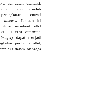
ike
, kemudian dianalisis
il sebelum dan sesudah
 peningkatan konsentrasi
an
imagery
. Temuan ini
if dalam membantu atlet
eksekusi teknik
roll spike
.
s
imagery
dapat menjadi
ngkatan performa atlet,
ompleks dalam olahraga