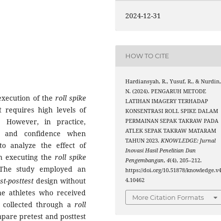
2024-12-31
HOW TO CITE
Hardiansyah, R., Yusuf, R., & Nurdin
N. (2024). PENGARUH METODE
 execution of the
roll spike
LATIHAN IMAGERY TERHADAP
 requires high levels of
KONSENTRASI ROLL SPIKE DALAM
. However, in practice,
PERMAINAN SEPAK TAKRAW PADA
ATLEK SEPAK TAKRAW MATARAM
us and confidence when
TAHUN 2023.
KNOWLEDGE: Jurnal
to analyze the effect of
Inovasi Hasil Penelitian Dan
n executing the
roll spike
Pengembangan
,
4
(4), 205–212.
 The study employed an
https://doi.org/10.51878/knowledge.v4
st-posttest
design without
4.10462
ine athletes who received
More Citation Formats
 collected through a
roll
pare pretest and posttest