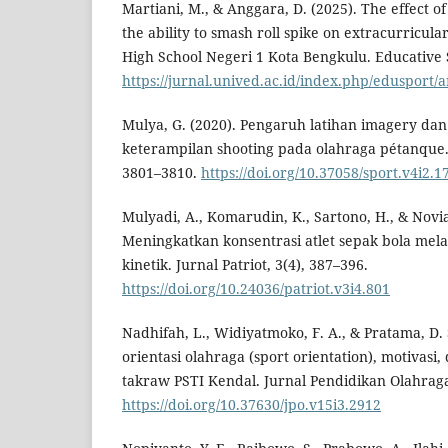
Martiani, M., & Anggara, D. (2025). The effect of
the ability to smash roll spike on extracurricul
High School Negeri 1 Kota Bengkulu. Educative S
https://jurnal.unived.ac.id/index.php/edusport/a
Mulya, G. (2020). Pengaruh latihan imagery dan
keterampilan shooting pada olahraga pétanque. 
3801–3810.
https://doi.org/10.37058/sport.v4i2.1
Mulyadi, A., Komarudin, K., Sartono, H., & Novia
Meningkatkan konsentrasi atlet sepak bola melal
kinetik. Jurnal Patriot, 3(4), 387–396.
https://doi.org/10.24036/patriot.v3i4.801
Nadhifah, L., Widiyatmoko, F. A., & Pratama, D.
orientasi olahraga (sport orientation), motivasi,
takraw PSTI Kendal. Jurnal Pendidikan Olahraga
https://doi.org/10.37630/jpo.v15i3.2912