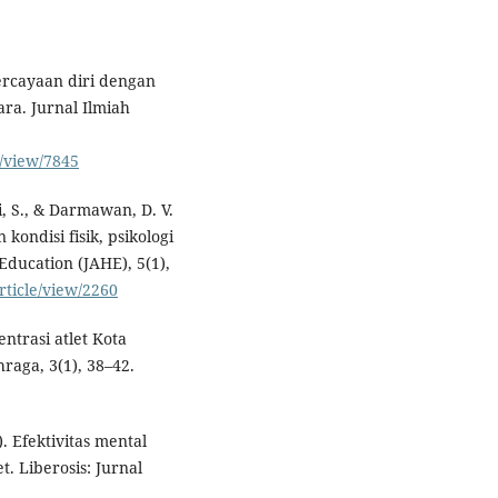
ercayaan diri dengan
ra. Jurnal Ilmiah
e/view/7845
i, S., & Darmawan, D. V.
kondisi fisik, psikologi
ducation (JAHE), 5(1),
rticle/view/2260
entrasi atlet Kota
raga, 3(1), 38–42.
). Efektivitas mental
t. Liberosis: Jurnal
.