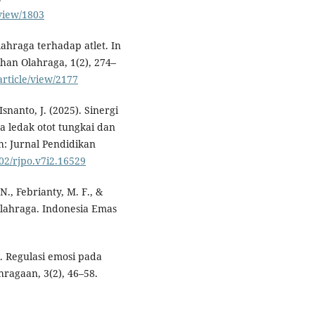
/view/1803
lahraga terhadap atlet. In
han Olahraga, 1(2), 274–
article/view/2177
Isnanto, J. (2025). Sinergi
ya ledak otot tungkai dan
h: Jurnal Pendidikan
602/rjpo.v7i2.16529
., Febrianty, M. F., &
olahraga. Indonesia Emas
). Regulasi emosi pada
ahragaan, 3(2), 46–58.