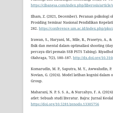
https://cibangsa.com/index.php/liberosis/article
Ilham, Z. (2021, December). Peranan psikologi o
Prosiding Seminar Nasional Pendidikan Kepelati
282.
https://conference.um.ac.id/index.php/pko/
Irawan, S., Haryani, M., Mile, R., Prasetyo, A., & 
fisik dan mental dalam optimaliasi shooting (da
percaya diri pemain SSB PSTS Tabing). Riyadho
Olahraga, 7(2), 180–187.
http://dx.doi.org/10.31
Komarudin, M. P., Saputra, M. Y., Awwaludin, P. N
Novian, G. (2024). Model latihan kognisi dalam 
Group.
Maharani, N. P. S. S. A., & Nurcahyo, F. A. (2024
atlet: Sebuah studi literatur. Bajra: Jurnal Keol
https://doi.org/10.5281/zenodo.13305756