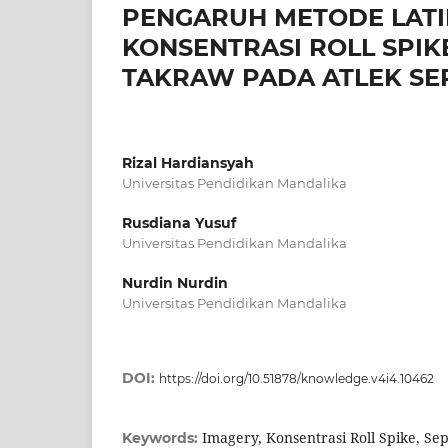
PENGARUH METODE LATI
KONSENTRASI ROLL SPI
TAKRAW PADA ATLEK SE
Rizal Hardiansyah
Universitas Pendidikan Mandalika
Rusdiana Yusuf
Universitas Pendidikan Mandalika
Nurdin Nurdin
Universitas Pendidikan Mandalika
DOI:
https://doi.org/10.51878/knowledge.v4i4.10462
Imagery, Konsentrasi Roll Spike, S
Keywords: