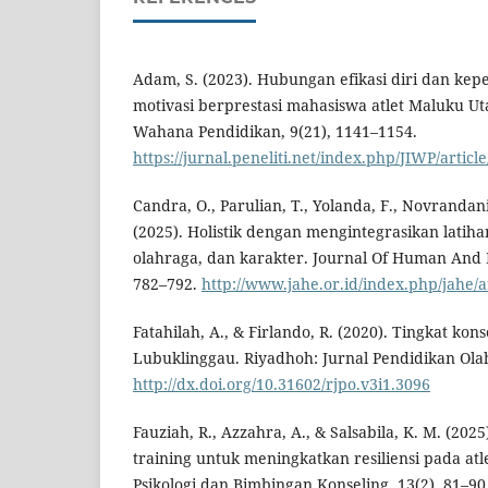
Adam, S. (2023). Hubungan efikasi diri dan kep
motivasi berprestasi mahasiswa atlet Maluku Uta
Wahana Pendidikan, 9(21), 1141–1154.
https://jurnal.peneliti.net/index.php/JIWP/articl
Candra, O., Parulian, T., Yolanda, F., Novrandan
(2025). Holistik dengan mengintegrasikan latihan 
olahraga, dan karakter. Journal Of Human And E
782–792.
http://www.jahe.or.id/index.php/jahe/a
Fatahilah, A., & Firlando, R. (2020). Tingkat kons
Lubuklinggau. Riyadhoh: Jurnal Pendidikan Olah
http://dx.doi.org/10.31602/rjpo.v3i1.3096
Fauziah, R., Azzahra, A., & Salsabila, K. M. (2025
training untuk meningkatkan resiliensi pada atle
Psikologi dan Bimbingan Konseling, 13(2), 81–90