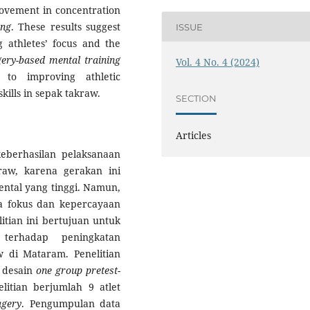
provement in concentration
ing
. These results suggest
ISSUE
g athletes’ focus and the
ery-based mental training
Vol. 4 No. 4 (2024)
to improving athletic
kills in sepak takraw.
SECTION
Articles
eberhasilan pelaksanaan
aw, karena gerakan ini
ental yang tinggi. Namun,
a fokus dan kepercayaan
litian ini bertujuan untuk
erhadap peningkatan
 di Mataram. Penelitian
 desain
one group pretest-
itian berjumlah 9 atlet
agery
. Pengumpulan data