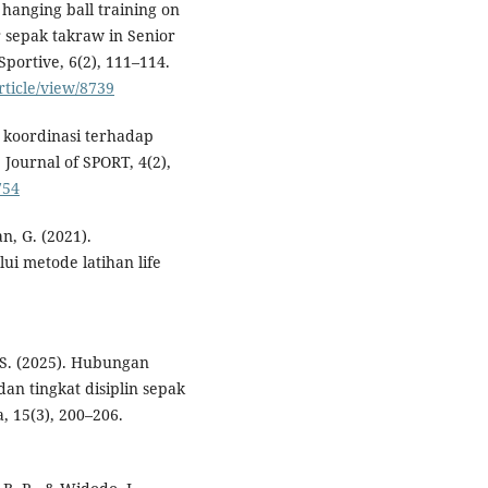
 hanging ball training on
ar sepak takraw in Senior
portive, 6(2), 111–114.
rticle/view/8739
 koordinasi terhadap
Journal of SPORT, 4(2),
754
n, G. (2021).
ui metode latihan life
 S. (2025). Hubungan
 dan tingkat disiplin sepak
, 15(3), 200–206.