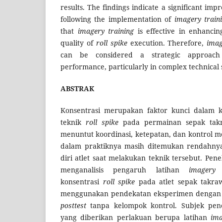
results. The findings indicate a significant im
following the implementation of
imagery train
that
imagery training
is effective in enhancin
quality of
roll spike
execution. Therefore,
imag
can be considered a strategic approach 
performance, particularly in complex technical s
ABSTRAK
Konsentrasi merupakan faktor kunci dalam k
teknik
roll spike
pada permainan sepak takr
menuntut koordinasi, ketepatan, dan kontrol m
dalam praktiknya masih ditemukan rendahny
diri atlet saat melakukan teknik tersebut. Pene
menganalisis pengaruh latihan
imagery
t
konsentrasi
roll spike
pada atlet sepak takraw
menggunakan pendekatan eksperimen dengan
posttest
tanpa kelompok kontrol. Subjek penel
yang diberikan perlakuan berupa latihan
im