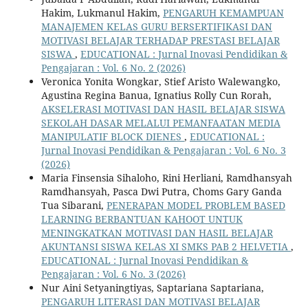
Hakim, Lukmanul Hakim,
PENGARUH KEMAMPUAN
MANAJEMEN KELAS GURU BERSERTIFIKASI DAN
MOTIVASI BELAJAR TERHADAP PRESTASI BELAJAR
SISWA
,
EDUCATIONAL : Jurnal Inovasi Pendidikan &
Pengajaran : Vol. 6 No. 2 (2026)
Veronica Yonita Wongkar, Stief Aristo Walewangko,
Agustina Regina Banua, Ignatius Rolly Cun Rorah,
AKSELERASI MOTIVASI DAN HASIL BELAJAR SISWA
SEKOLAH DASAR MELALUI PEMANFAATAN MEDIA
MANIPULATIF BLOCK DIENES
,
EDUCATIONAL :
Jurnal Inovasi Pendidikan & Pengajaran : Vol. 6 No. 3
(2026)
Maria Finsensia Sihaloho, Rini Herliani, Ramdhansyah
Ramdhansyah, Pasca Dwi Putra, Choms Gary Ganda
Tua Sibarani,
PENERAPAN MODEL PROBLEM BASED
LEARNING BERBANTUAN KAHOOT UNTUK
MENINGKATKAN MOTIVASI DAN HASIL BELAJAR
AKUNTANSI SISWA KELAS XI SMKS PAB 2 HELVETIA
,
EDUCATIONAL : Jurnal Inovasi Pendidikan &
Pengajaran : Vol. 6 No. 3 (2026)
Nur Aini Setyaningtiyas, Saptariana Saptariana,
PENGARUH LITERASI DAN MOTIVASI BELAJAR