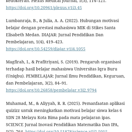
kedokteran. Plexus Medical Journal, 1(3), 114–121.
https://doi.org/10.20961/plexus.v1i3.45
Lumbanraja, B., & Julia, A. A. (2022). Hubungan motivasi
belajar dengan prestasi mahasiswa MIK di Stikes Santa
Elisabeth Medan. DIAJAR: Jurnal Pendidikan Dan
Pembelajaran, 1(4), 419–423.
https://doi.org/10.54259/diajar.v1i4.1055
Magfirah, I., & Prafitriyani, S. (2019). Pengaruh organisasi
terhadap hasil belajar mahasiswa Universitas Iqra Buru
(Uniqbu). PEMBELAJAR: Jurnal Ilmu Pendidikan, Keguruan,
dan Pembelajaran, 3(2), 84–91.
https://doi.org/10.26858/pembelajar.v3i2.9794
Muhamad, M., & Aliyyah, R. R. (2025). Pemanfaatan aplikasi
quizizz untuk meningkatkan motivasi belajar siswa kelas 6
SDN 28 Melayu Kota Bima pada mata pelajaran ipas.
SCIENCE Jurnal Inovasi Pendidikan Matematika Dan IPA,
5(2), 764.
https://doi.org/10.51878/science.v5i2.5015