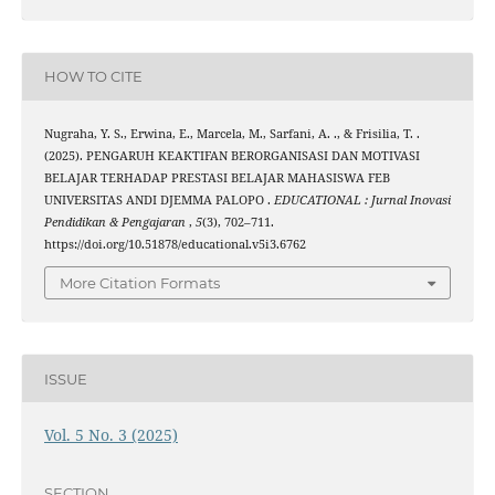
HOW TO CITE
Nugraha, Y. S., Erwina, E., Marcela, M., Sarfani, A. ., & Frisilia, T. .
(2025). PENGARUH KEAKTIFAN BERORGANISASI DAN MOTIVASI
BELAJAR TERHADAP PRESTASI BELAJAR MAHASISWA FEB
UNIVERSITAS ANDI DJEMMA PALOPO .
EDUCATIONAL : Jurnal Inovasi
Pendidikan & Pengajaran
,
5
(3), 702–711.
https://doi.org/10.51878/educational.v5i3.6762
More Citation Formats
ISSUE
Vol. 5 No. 3 (2025)
SECTION