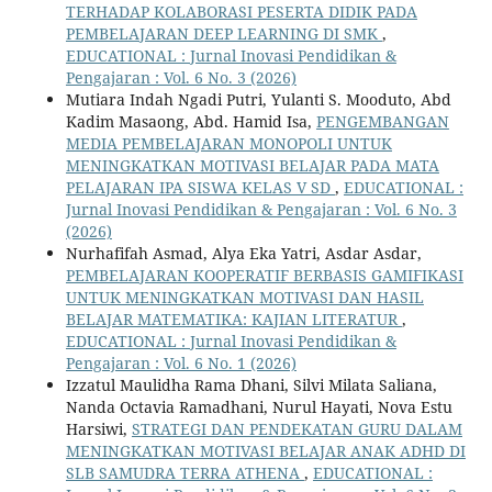
TERHADAP KOLABORASI PESERTA DIDIK PADA
PEMBELAJARAN DEEP LEARNING DI SMK
,
EDUCATIONAL : Jurnal Inovasi Pendidikan &
Pengajaran : Vol. 6 No. 3 (2026)
Mutiara Indah Ngadi Putri, Yulanti S. Mooduto, Abd
Kadim Masaong, Abd. Hamid Isa,
PENGEMBANGAN
MEDIA PEMBELAJARAN MONOPOLI UNTUK
MENINGKATKAN MOTIVASI BELAJAR PADA MATA
PELAJARAN IPA SISWA KELAS V SD
,
EDUCATIONAL :
Jurnal Inovasi Pendidikan & Pengajaran : Vol. 6 No. 3
(2026)
Nurhafifah Asmad, Alya Eka Yatri, Asdar Asdar,
PEMBELAJARAN KOOPERATIF BERBASIS GAMIFIKASI
UNTUK MENINGKATKAN MOTIVASI DAN HASIL
BELAJAR MATEMATIKA: KAJIAN LITERATUR
,
EDUCATIONAL : Jurnal Inovasi Pendidikan &
Pengajaran : Vol. 6 No. 1 (2026)
Izzatul Maulidha Rama Dhani, Silvi Milata Saliana,
Nanda Octavia Ramadhani, Nurul Hayati, Nova Estu
Harsiwi,
STRATEGI DAN PENDEKATAN GURU DALAM
MENINGKATKAN MOTIVASI BELAJAR ANAK ADHD DI
SLB SAMUDRA TERRA ATHENA
,
EDUCATIONAL :