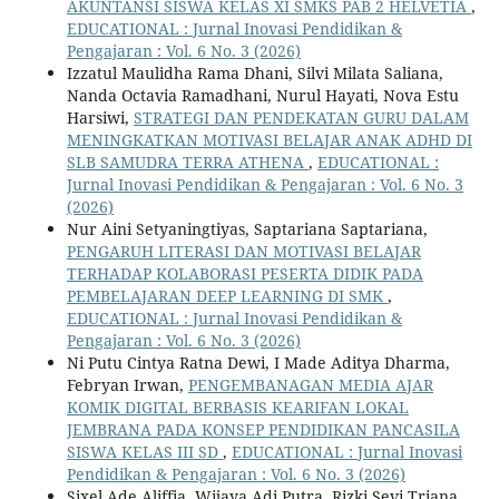
AKUNTANSI SISWA KELAS XI SMKS PAB 2 HELVETIA
,
EDUCATIONAL : Jurnal Inovasi Pendidikan &
Pengajaran : Vol. 6 No. 3 (2026)
Izzatul Maulidha Rama Dhani, Silvi Milata Saliana,
Nanda Octavia Ramadhani, Nurul Hayati, Nova Estu
Harsiwi,
STRATEGI DAN PENDEKATAN GURU DALAM
MENINGKATKAN MOTIVASI BELAJAR ANAK ADHD DI
SLB SAMUDRA TERRA ATHENA
,
EDUCATIONAL :
Jurnal Inovasi Pendidikan & Pengajaran : Vol. 6 No. 3
(2026)
Nur Aini Setyaningtiyas, Saptariana Saptariana,
PENGARUH LITERASI DAN MOTIVASI BELAJAR
TERHADAP KOLABORASI PESERTA DIDIK PADA
PEMBELAJARAN DEEP LEARNING DI SMK
,
EDUCATIONAL : Jurnal Inovasi Pendidikan &
Pengajaran : Vol. 6 No. 3 (2026)
Ni Putu Cintya Ratna Dewi, I Made Aditya Dharma,
Febryan Irwan,
PENGEMBANAGAN MEDIA AJAR
KOMIK DIGITAL BERBASIS KEARIFAN LOKAL
JEMBRANA PADA KONSEP PENDIDIKAN PANCASILA
SISWA KELAS III SD
,
EDUCATIONAL : Jurnal Inovasi
Pendidikan & Pengajaran : Vol. 6 No. 3 (2026)
Sixel Ade Aliffia, Wijaya Adi Putra, Rizki Sevi Triana,