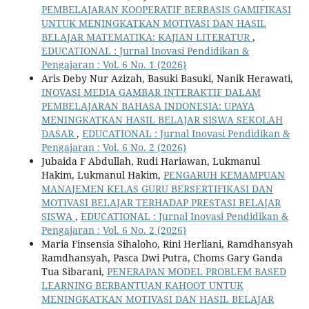
PEMBELAJARAN KOOPERATIF BERBASIS GAMIFIKASI
UNTUK MENINGKATKAN MOTIVASI DAN HASIL
BELAJAR MATEMATIKA: KAJIAN LITERATUR
,
EDUCATIONAL : Jurnal Inovasi Pendidikan &
Pengajaran : Vol. 6 No. 1 (2026)
Aris Deby Nur Azizah, Basuki Basuki, Nanik Herawati,
INOVASI MEDIA GAMBAR INTERAKTIF DALAM
PEMBELAJARAN BAHASA INDONESIA: UPAYA
MENINGKATKAN HASIL BELAJAR SISWA SEKOLAH
DASAR
,
EDUCATIONAL : Jurnal Inovasi Pendidikan &
Pengajaran : Vol. 6 No. 2 (2026)
Jubaida F Abdullah, Rudi Hariawan, Lukmanul
Hakim, Lukmanul Hakim,
PENGARUH KEMAMPUAN
MANAJEMEN KELAS GURU BERSERTIFIKASI DAN
MOTIVASI BELAJAR TERHADAP PRESTASI BELAJAR
SISWA
,
EDUCATIONAL : Jurnal Inovasi Pendidikan &
Pengajaran : Vol. 6 No. 2 (2026)
Maria Finsensia Sihaloho, Rini Herliani, Ramdhansyah
Ramdhansyah, Pasca Dwi Putra, Choms Gary Ganda
Tua Sibarani,
PENERAPAN MODEL PROBLEM BASED
LEARNING BERBANTUAN KAHOOT UNTUK
MENINGKATKAN MOTIVASI DAN HASIL BELAJAR