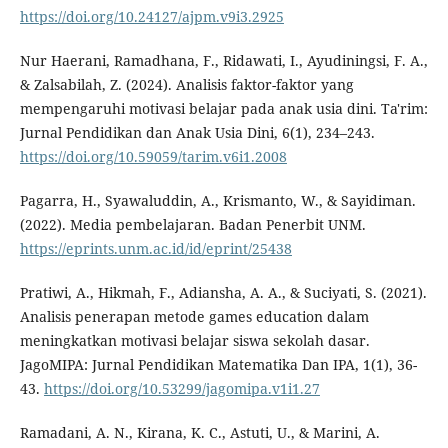
https://doi.org/10.24127/ajpm.v9i3.2925
Nur Haerani, Ramadhana, F., Ridawati, I., Ayudiningsi, F. A.,
& Zalsabilah, Z. (2024). Analisis faktor-faktor yang
mempengaruhi motivasi belajar pada anak usia dini. Ta'rim:
Jurnal Pendidikan dan Anak Usia Dini, 6(1), 234–243.
https://doi.org/10.59059/tarim.v6i1.2008
Pagarra, H., Syawaluddin, A., Krismanto, W., & Sayidiman.
(2022). Media pembelajaran. Badan Penerbit UNM.
https://eprints.unm.ac.id/id/eprint/25438
Pratiwi, A., Hikmah, F., Adiansha, A. A., & Suciyati, S. (2021).
Analisis penerapan metode games education dalam
meningkatkan motivasi belajar siswa sekolah dasar.
JagoMIPA: Jurnal Pendidikan Matematika Dan IPA, 1(1), 36-
43.
https://doi.org/10.53299/jagomipa.v1i1.27
Ramadani, A. N., Kirana, K. C., Astuti, U., & Marini, A.