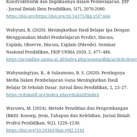
Konstruktivistik dan Implikasinya dalam Pembelajaran. JIIP
- Jurnal Ilmiah Ilmu Pendidikan, 5(7), 2070-2080.
https://doi.org/https://doi.org/10.54371/jiip.v5i7.666
Wahyuni, R. (2020). Meningkatkan Hasil Belajar Ipa Dengan
Menggunakan Model Pembelajaran Predict, Discuss,
Explain, Observe, Discuss, Explain (Pdeode). Seminar
Nasional Pendidikan, FKIP UNMA 2020, 2, 477–486.
https://prosiding.unma.ac.id/index.php/semnasfkip/article/dow
Wahyuningtyas, R., & Sulasmono, B. S. (2020). Pentingnya
Media Dalam Pembelajaran Guna Meningkatkan Hasil
Belajar Di Sekolah Dasar. Jurnal Ilmu Pendidikan, 2, 23–27.
https://edukatif.org/index.php/edukatif/index
Waruwu, M. (2024). Metode Penelitian dan Pengembangan
(R&D): Konsep, Jenis, Tahapan dan Kelebihan. Jurnal Ilmiah
Profesi Pendidikan, 9(2), 1220–1230.
https://doi.org/10.29303/jipp.v9i2.2141