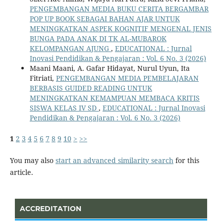
PENGEMBANGAN MEDIA BUKU CERITA BERGAMBAR
POP UP BOOK SEBAGAI BAHAN AJAR UNTUK
MENINGKATKAN ASPEK KOGNITIF MENGENAL JENIS
BUNGA PADA ANAK DI TK AL-MUBAROK
KELOMPANGAN AJUNG
,
EDUCATIONAL : Jurnal
Inovasi Pendidikan & Pengajaran : Vol. 6 No. 3 (2026)
Maani Maani, A. Gafar Hidayat, Nurul Uyun, Ita
Fitriati,
PENGEMBANGAN MEDIA PEMBELAJARAN
BERBASIS GUIDED READING UNTUK
MENINGKATKAN KEMAMPUAN MEMBACA KRITIS
SISWA KELAS IV SD
,
EDUCATIONAL : Jurnal Inovasi
Pendidikan & Pengajaran : Vol. 6 No. 3 (2026)
1
2
3
4
5
6
7
8
9
10
>
>>
You may also
start an advanced similarity search
for this
article.
ACCREDITATION