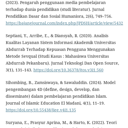
(2023). Pengaruh penggunaan media pembelajaran
terhadap dunia pendidikan (studi literatur). Jurnal
Pendidikan Dasar dan Sosial Humaniora, 2(6), 749–756.
https://bajangjournal.com/index.php/JPDSH/article/view/5432
Septiani, Y., Arribe, E., & Diansyah, R. (2020). Analisis
Kualitas Layanan Sistem Informasi Akademik Universitas
Abdurrab Terhadap Kepuasan Pengguna Menggunakan
Metode Sevqual (Studi Kasus : Mahasiswa Universitas
Abdurrab Pekanbaru). Jurnal Teknologi Dan Open Source,
3(1), 131–143.
https://doi.org/10.36378/jtos.v3i1.560
Sihombing, B., Zamsiswaya, & Sawaluddin. (2024). Model
pengembangan 4D (define, design, develop, dan
disseminate) dalam pembelajaran pendidikan Islam.
Journal of Islamic Education El Madani, 4(1), 11–19.
https://doi.org/10.55438/jiee.v4i1.135
Suryana, E., Prasyur Aprina, M., & Harto, K. (2022). Teori