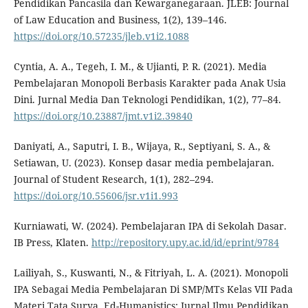
Pendidikan Pancasila dan Kewarganegaraan. JLEB: Journal
of Law Education and Business, 1(2), 139–146.
https://doi.org/10.57235/jleb.v1i2.1088
Cyntia, A. A., Tegeh, I. M., & Ujianti, P. R. (2021). Media
Pembelajaran Monopoli Berbasis Karakter pada Anak Usia
Dini. Jurnal Media Dan Teknologi Pendidikan, 1(2), 77–84.
https://doi.org/10.23887/jmt.v1i2.39840
Daniyati, A., Saputri, I. B., Wijaya, R., Septiyani, S. A., &
Setiawan, U. (2023). Konsep dasar media pembelajaran.
Journal of Student Research, 1(1), 282–294.
https://doi.org/10.55606/jsr.v1i1.993
Kurniawati, W. (2024). Pembelajaran IPA di Sekolah Dasar.
IB Press, Klaten.
http://repository.upy.ac.id/id/eprint/9784
Lailiyah, S., Kuswanti, N., & Fitriyah, L. A. (2021). Monopoli
IPA Sebagai Media Pembelajaran Di SMP/MTs Kelas VII Pada
Materi Tata Surya. Ed-Humanistics: Jurnal Ilmu Pendidikan,