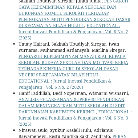
Sakinah Ubudiyah Siregar, Junita Junita,
PENGARUH
GAYA KEPEMIMPINAN KEPALA SEKOLAH DAN
DUKUNGAN KOMITE SEKOLAH TERHADAP
PENINGKATAN MUTU PENDIDIKAN SEKOLAH DASAR
DI KECAMATAN BILAH HULU I
,
EDUCATIONAL :
Jurnal Inovasi Pendidikan & Pengajaran : Vol. 6 No. 2
(2026)
Ummy Hairani, Sakinah Ubudiyah Siregar, Iwan
Purnama, Muhammad Ardansyah, Marlina Siregar,
PENGARUH KEPEMIMPINAN MANAJERIAL KEPALA
SEKOLAH, BUDAYA SEKOLAH DAN MOTIVASI KERJA
TERHADAP KINERJA GURU DI SEKOLAH DASAR
NEGERI SE-KECAMATAN BILAH HULU
,
EDUCATIONAL : Jurnal Inovasi Pendidikan &
Pengajaran : Vol. 6 No. 2 (2026)
Hanif Faddillah, Dedi Noperman, Wisnarni Wisnarni,
ANALISIS PELAKSANAAN SUPERVISI PENDIDIKAN
DALAM MENINGKATKAN MUTU SEKOLAH DI SDIT
DARUNNAJAH KABUPATEN KERINCI
,
EDUCATIONAL :
Jurnal Inovasi Pendidikan & Pengajaran : Vol. 6 No. 3
(2026)
Nirawati Gulo, Syukur Kasieli Hulu, Adrianus
Bawamenewi, Restu Yandika Sakti Zendrato,
PERAN