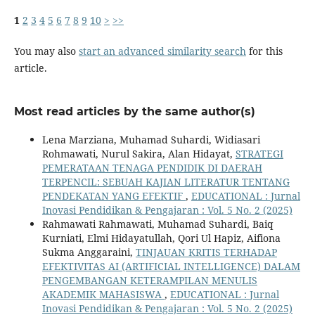
1
2
3
4
5
6
7
8
9
10
>
>>
You may also
start an advanced similarity search
for this
article.
Most read articles by the same author(s)
Lena Marziana, Muhamad Suhardi, Widiasari
Rohmawati, Nurul Sakira, Alan Hidayat,
STRATEGI
PEMERATAAN TENAGA PENDIDIK DI DAERAH
TERPENCIL: SEBUAH KAJIAN LITERATUR TENTANG
PENDEKATAN YANG EFEKTIF
,
EDUCATIONAL : Jurnal
Inovasi Pendidikan & Pengajaran : Vol. 5 No. 2 (2025)
Rahmawati Rahmawati, Muhamad Suhardi, Baiq
Kurniati, Elmi Hidayatullah, Qori Ul Hapiz, Aifiona
Sukma Anggaraini,
TINJAUAN KRITIS TERHADAP
EFEKTIVITAS AI (ARTIFICIAL INTELLIGENCE) DALAM
PENGEMBANGAN KETERAMPILAN MENULIS
AKADEMIK MAHASISWA
,
EDUCATIONAL : Jurnal
Inovasi Pendidikan & Pengajaran : Vol. 5 No. 2 (2025)