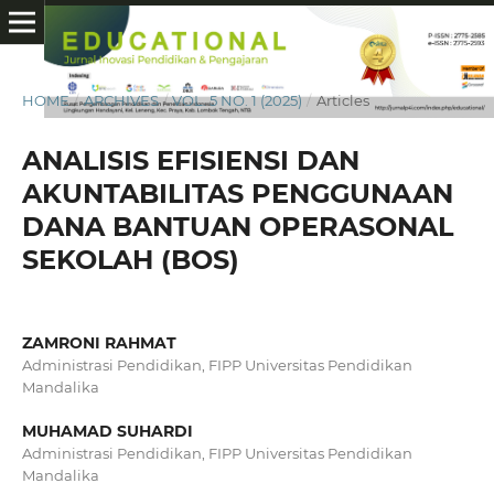
HOME
/
ARCHIVES
/
VOL. 5 NO. 1 (2025)
/
Articles
ANALISIS EFISIENSI DAN
AKUNTABILITAS PENGGUNAAN
DANA BANTUAN OPERASONAL
SEKOLAH (BOS)
ZAMRONI RAHMAT
Administrasi Pendidikan, FIPP Universitas Pendidikan
Mandalika
MUHAMAD SUHARDI
Administrasi Pendidikan, FIPP Universitas Pendidikan
Mandalika