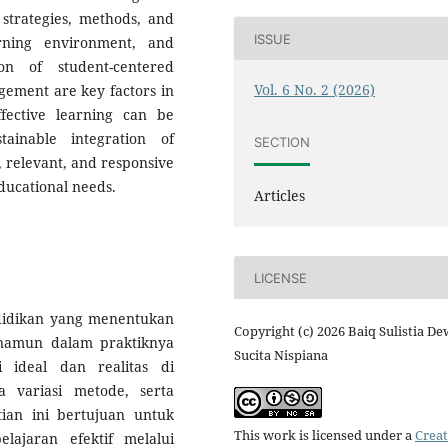
 strategies, methods, and
ISSUE
arning environment, and
n of student-centered
Vol. 6 No. 2 (2026)
gement are key factors in
effective learning can be
ainable integration of
SECTION
, relevant, and responsive
ducational needs.
Articles
LICENSE
didikan yang menentukan
Copyright (c) 2026 Baiq Sulistia De
 namun dalam praktiknya
Sucita Nispiana
 ideal dan realitas di
a variasi metode, serta
tian ini bertujuan untuk
This work is licensed under a
Creat
ajaran efektif melalui