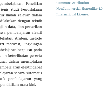
Commons Attribution-
pembelajaran. Penelitian
NonCommercial-ShareAlike 4.0
jenis studi kepustakaan
International License
.
atur ilmiah relevan dalam
 dilakukan dengan teknik
yajian data, dan penarikan
hwa pembelajaran efektif
katan, strategi, metode
ti motivasi, lingkungan
belajaran berpusat pada
atan keterlibatan peserta
kunci dalam menciptakan
embelajaran efektif dapat
ajaran secara sistematis
ktik pembelajaran yang
 pendidikan masa kini.