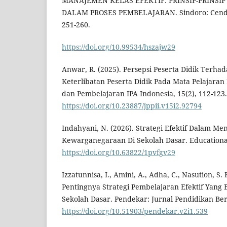
MANAJEMEN KELAS EFEKTIF: PRINSIP-PRINSI
DALAM PROSES PEMBELAJARAN. Sindoro: Cendik
251-260.
https://doi.org/10.99534/hszajw29
Anwar, R. (2025). Persepsi Peserta Didik Terha
Keterlibatan Peserta Didik Pada Mata Pelajaran 
dan Pembelajaran IPA Indonesia, 15(2), 112-123.
https://doi.org/10.23887/jppii.v15i2.92794
Indahyani, N. (2026). Strategi Efektif Dalam M
Kewarganegaraan Di Sekolah Dasar. Educational 
https://doi.org/10.63822/1pvfgv29
Izzatunnisa, I., Amini, A., Adha, C., Nasution, S. 
Pentingnya Strategi Pembelajaran Efektif Yang 
Sekolah Dasar. Pendekar: Jurnal Pendidikan Berk
https://doi.org/10.51903/pendekar.v2i1.539