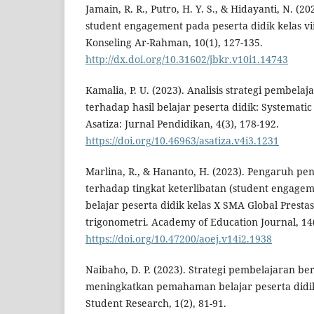
Jamain, R. R., Putro, H. Y. S., & Hidayanti, N. (20
student engagement pada peserta didik kelas vi
Konseling Ar-Rahman, 10(1), 127-135.
http://dx.doi.org/10.31602/jbkr.v10i1.14743
Kamalia, P. U. (2023). Analisis strategi pembelaj
terhadap hasil belajar peserta didik: Systematic
Asatiza: Jurnal Pendidikan, 4(3), 178-192.
https://doi.org/10.46963/asatiza.v4i3.1231
Marlina, R., & Hananto, H. (2023). Pengaruh pe
terhadap tingkat keterlibatan (student engageme
belajar peserta didik kelas X SMA Global Presta
trigonometri. Academy of Education Journal, 14(
https://doi.org/10.47200/aoej.v14i2.1938
Naibaho, D. P. (2023). Strategi pembelajaran b
meningkatkan pemahaman belajar peserta didik.
Student Research, 1(2), 81-91.