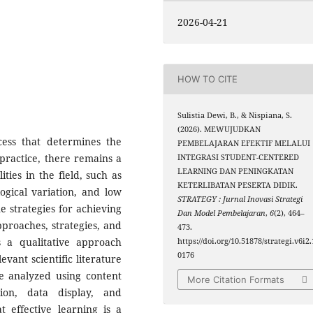
2026-04-21
HOW TO CITE
Sulistia Dewi, B., & Nispiana, S.
(2026). MEWUJUDKAN
cess that determines the
PEMBELAJARAN EFEKTIF MELALUI
practice, there remains a
INTEGRASI STUDENT-CENTERED
LEARNING DAN PENINGKATAN
ties in the field, such as
KETERLIBATAN PESERTA DIDIK.
ogical variation, and low
STRATEGY : Jurnal Inovasi Strategi
 strategies for achieving
Dan Model Pembelajaran
,
6
(2), 464–
pproaches, strategies, and
473.
 a qualitative approach
https://doi.org/10.51878/strategi.v6i2.
0176
evant scientific literature
re analyzed using content
More Citation Formats
tion, data display, and
t effective learning is a