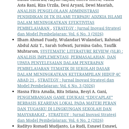
Asta Rani, Riza Urzila, Desi Aryani, Dewi Masriah,
ANALISIS PENGELOLAAN ADMINISTRASI
PENDIDIKAN DI TK ISLAMI TERPADU ADZKIA ISLAMI
DALAM MENINGKATKAN EFEKTIVITAS
PEMBELAJARAN
,
STRATEGY : Jurnal Inovasi Strategi
dan Model Pembelajaran: Vol. 6 No. 3 (2026)
Ilham Ahmad Fuady, Wulandari Wulandari, Rahmad
Abdul Aziz T., Sarah Sofwati, Jurmina Gaho, Taufik
Muhtarom,
SYSTEMATIC LITERATURE REVIEW (SLR) :
ANALISIS IMPLEMENTASI, PERMASALAHAN, DAN
UPAYA PENYELESAIAN DALAM PENERAPAN
PEMBELAJARAN TEMATIK DI SEKOLAH DASAR
DALAM MENINGKATKAN KETERAMPILAN HIDUP 4C
ABAD 21
,
STRATEGY : Jurnal Inovasi Strategi dan
Model Pembelajaran: Vol. 6 No. 3 (2026)
Hasna Fitra Amalia, Rita Istiana, Resyi A. Gani,
PENGEMBANGAN GAME EDUKASI “EDUCAPLAY”
BERBASIS KEARIFAN LOKAL PADA MATERI PERAN
DAN TUGASKU DI LINGKUNGAN SEKOLAH DAN
MASYARAKAT
,
STRATEGY : Jurnal Inovasi Strategi
dan Model Pembelajaran: Vol. 6 No. 2 (2026)
Radityo Romadi Mudjanto, La Rudi, Esnawi Esnawi,