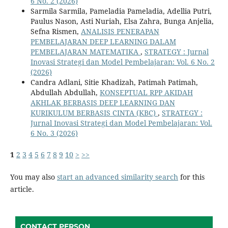
6 No. 2 (2026)
Sarmila Sarmila, Pameladia Pameladia, Adellia Putri,
Paulus Nason, Asti Nuriah, Elsa Zahra, Bunga Anjelia,
Sefna Rismen,
ANALISIS PENERAPAN
PEMBELAJARAN DEEP LEARNING DALAM
PEMBELAJARAN MATEMATIKA
,
STRATEGY : Jurnal
Inovasi Strategi dan Model Pembelajaran: Vol. 6 No. 2
(2026)
Candra Adlani, Sitie Khadizah, Patimah Patimah,
Abdullah Abdullah,
KONSEPTUAL RPP AKIDAH
AKHLAK BERBASIS DEEP LEARNING DAN
KURIKULUM BERBASIS CINTA (KBC)
,
STRATEGY :
Jurnal Inovasi Strategi dan Model Pembelajaran: Vol.
6 No. 3 (2026)
1
2
3
4
5
6
7
8
9
10
>
>>
You may also
start an advanced similarity search
for this
article.
CONTACT PERSON