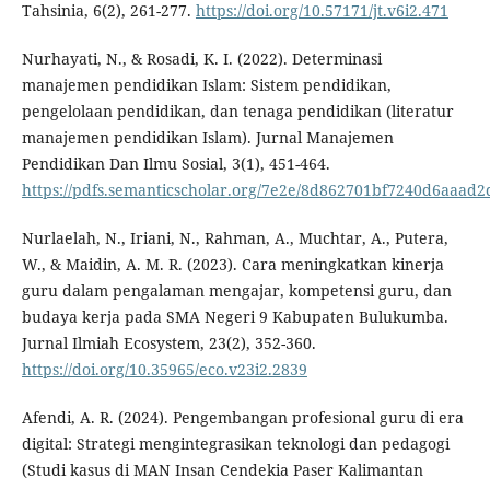
Tahsinia, 6(2), 261-277.
https://doi.org/10.57171/jt.v6i2.471
Nurhayati, N., & Rosadi, K. I. (2022). Determinasi
manajemen pendidikan Islam: Sistem pendidikan,
pengelolaan pendidikan, dan tenaga pendidikan (literatur
manajemen pendidikan Islam). Jurnal Manajemen
Pendidikan Dan Ilmu Sosial, 3(1), 451-464.
https://pdfs.semanticscholar.org/7e2e/8d862701bf7240d6aaad
Nurlaelah, N., Iriani, N., Rahman, A., Muchtar, A., Putera,
W., & Maidin, A. M. R. (2023). Cara meningkatkan kinerja
guru dalam pengalaman mengajar, kompetensi guru, dan
budaya kerja pada SMA Negeri 9 Kabupaten Bulukumba.
Jurnal Ilmiah Ecosystem, 23(2), 352-360.
https://doi.org/10.35965/eco.v23i2.2839
Afendi, A. R. (2024). Pengembangan profesional guru di era
digital: Strategi mengintegrasikan teknologi dan pedagogi
(Studi kasus di MAN Insan Cendekia Paser Kalimantan