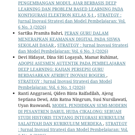
PENGEMBANGAN MODUL AJAR BERBASIS DEEP
LEARNING DAN PROBLEM BASED LEARNING PADA
KONFIGURASI ELEKTRON KELAS X-1
,
STRATEGY :
Jurnal Inovasi Strategi dan Model Pembelajaran: Vol.
6 No. 3 (2026)
Sartika Pramita Bahri,
PERAN GURU DALAM
MENERAPKAN KEAMANAN DIGITAL PADA SISWA
SEKOLAH DASAR
,
STRATEGY : Jurnal Inovasi Strategi
dan Model Pembelajaran: Vol. 6 No. 3 (2026)
Devi Hidayat, Dina Siti Logayah, Mamat Ruhimat,
ADOPSI ASESMEN AUTENTIK PADA PEMBELAJARAN
DEEP LEARNING: KAJIAN PERSEPSI GURU
BERDASARKAN ATRIBUT INOVASI ROGERS
,
STRATEGY : Jurnal Inovasi Strategi dan Model
Pembelajaran: Vol. 6 No. 1 (2026)
Ranti Anggraeni, Qiden Binta Raifadilah, Ajeng
Septiana Dewi, Atin Ratna Ningrum, Susi Nursilawati,
Uyan Ruswandi,
MODEL PENDIDIKAN SEMI-MODERN
DI PESANTREN DARUL HUDA CIKALONG: SEBUAH
STUDI HISTORIS TENTANG INTEGRASI KURIKULUM
SALAFIYAH DAN KURIKULUM MERDEKA
,
STRATEGY
: Jurnal Inovasi Strategi dan Model Pembelajaran: Vol.