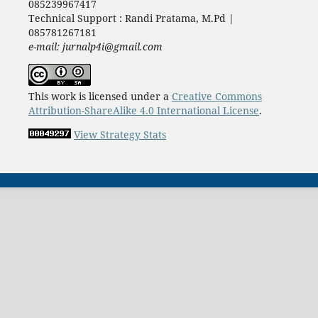
085239967417
Technical Support : Randi Pratama, M.Pd |
085781267181
e-mail: jurnalp4i@gmail.com
This work is licensed under a
Creative Commons
Attribution-ShareAlike 4.0 International License
.
View Strategy Stats