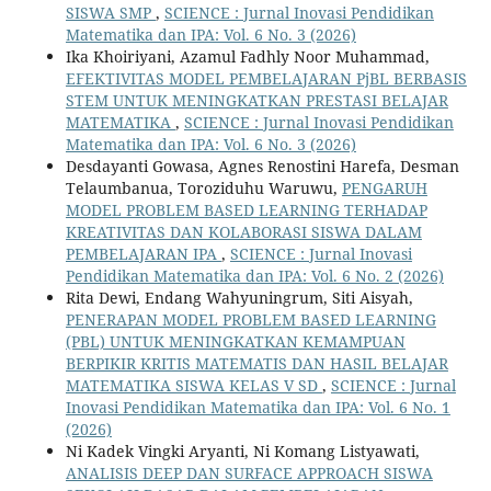
SISWA SMP
,
SCIENCE : Jurnal Inovasi Pendidikan
Matematika dan IPA: Vol. 6 No. 3 (2026)
Ika Khoiriyani, Azamul Fadhly Noor Muhammad,
EFEKTIVITAS MODEL PEMBELAJARAN PjBL BERBASIS
STEM UNTUK MENINGKATKAN PRESTASI BELAJAR
MATEMATIKA
,
SCIENCE : Jurnal Inovasi Pendidikan
Matematika dan IPA: Vol. 6 No. 3 (2026)
Desdayanti Gowasa, Agnes Renostini Harefa, Desman
Telaumbanua, Toroziduhu Waruwu,
PENGARUH
MODEL PROBLEM BASED LEARNING TERHADAP
KREATIVITAS DAN KOLABORASI SISWA DALAM
PEMBELAJARAN IPA
,
SCIENCE : Jurnal Inovasi
Pendidikan Matematika dan IPA: Vol. 6 No. 2 (2026)
Rita Dewi, Endang Wahyuningrum, Siti Aisyah,
PENERAPAN MODEL PROBLEM BASED LEARNING
(PBL) UNTUK MENINGKATKAN KEMAMPUAN
BERPIKIR KRITIS MATEMATIS DAN HASIL BELAJAR
MATEMATIKA SISWA KELAS V SD
,
SCIENCE : Jurnal
Inovasi Pendidikan Matematika dan IPA: Vol. 6 No. 1
(2026)
Ni Kadek Vingki Aryanti, Ni Komang Listyawati,
ANALISIS DEEP DAN SURFACE APPROACH SISWA