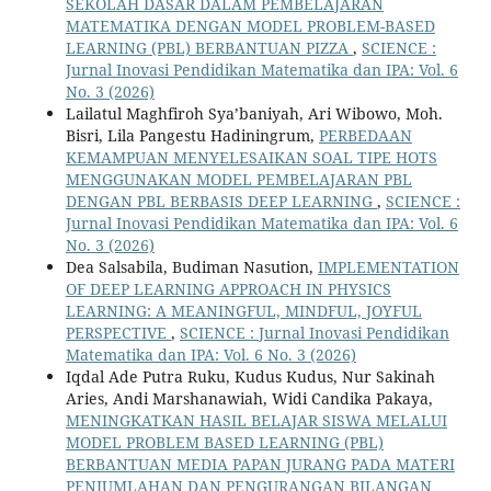
SEKOLAH DASAR DALAM PEMBELAJARAN
MATEMATIKA DENGAN MODEL PROBLEM-BASED
LEARNING (PBL) BERBANTUAN PIZZA
,
SCIENCE :
Jurnal Inovasi Pendidikan Matematika dan IPA: Vol. 6
No. 3 (2026)
Lailatul Maghfiroh Sya’baniyah, Ari Wibowo, Moh.
Bisri, Lila Pangestu Hadiningrum,
PERBEDAAN
KEMAMPUAN MENYELESAIKAN SOAL TIPE HOTS
MENGGUNAKAN MODEL PEMBELAJARAN PBL
DENGAN PBL BERBASIS DEEP LEARNING
,
SCIENCE :
Jurnal Inovasi Pendidikan Matematika dan IPA: Vol. 6
No. 3 (2026)
Dea Salsabila, Budiman Nasution,
IMPLEMENTATION
OF DEEP LEARNING APPROACH IN PHYSICS
LEARNING: A MEANINGFUL, MINDFUL, JOYFUL
PERSPECTIVE
,
SCIENCE : Jurnal Inovasi Pendidikan
Matematika dan IPA: Vol. 6 No. 3 (2026)
Iqdal Ade Putra Ruku, Kudus Kudus, Nur Sakinah
Aries, Andi Marshanawiah, Widi Candika Pakaya,
MENINGKATKAN HASIL BELAJAR SISWA MELALUI
MODEL PROBLEM BASED LEARNING (PBL)
BERBANTUAN MEDIA PAPAN JURANG PADA MATERI
PENJUMLAHAN DAN PENGURANGAN BILANGAN