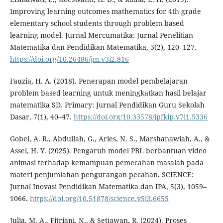
Improving learning outcomes mathematics for 4th grade
elementary school students through problem based
learning model. Jurnal Mercumatika: Jurnal Penelitian
Matematika dan Pendidikan Matematika, 3(2), 120–127.
https://doi.org/10.26486/jm.v3i2.816
Fauzia, H. A. (2018). Penerapan model pembelajaran
problem based learning untuk meningkatkan hasil belajar
matematika SD. Primary: Jurnal Pendidikan Guru Sekolah
Dasar, 7(1), 40–47.
https://doi.org/10.33578/jpfkip.v7i1.5336
Gobel, A. R., Abdullah, G., Aries, N. S., Marshanawiah, A., &
Assel, H. Y. (2025). Pengaruh model PBL berbantuan video
animasi terhadap kemampuan pemecahan masalah pada
materi penjumlahan pengurangan pecahan. SCIENCE:
Jurnal Inovasi Pendidikan Matematika dan IPA, 5(3), 1059–
1066.
https://doi.org/10.51878/science.v5i3.6655
Julia, M. A., Fitriani, N., & Setiawan, R. (2024). Proses