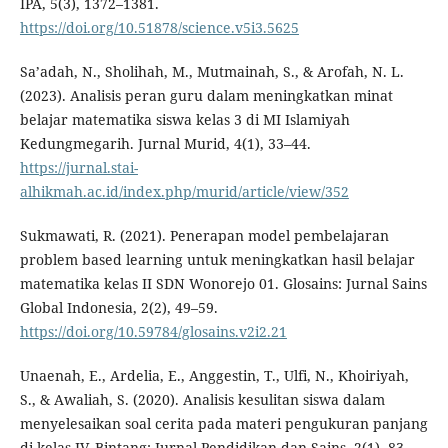
IPA, 5(3), 1372–1381.
https://doi.org/10.51878/science.v5i3.5625
Sa’adah, N., Sholihah, M., Mutmainah, S., & Arofah, N. L.
(2023). Analisis peran guru dalam meningkatkan minat
belajar matematika siswa kelas 3 di MI Islamiyah
Kedungmegarih. Jurnal Murid, 4(1), 33–44.
https://jurnal.stai-
alhikmah.ac.id/index.php/murid/article/view/352
Sukmawati, R. (2021). Penerapan model pembelajaran
problem based learning untuk meningkatkan hasil belajar
matematika kelas II SDN Wonorejo 01. Glosains: Jurnal Sains
Global Indonesia, 2(2), 49–59.
https://doi.org/10.59784/glosains.v2i2.21
Unaenah, E., Ardelia, E., Anggestin, T., Ulfi, N., Khoiriyah,
S., & Awaliah, S. (2020). Analisis kesulitan siswa dalam
menyelesaikan soal cerita pada materi pengukuran panjang
di kelas IV. Bintang: Jurnal Pendidikan dan Sains, 2(1), 83–