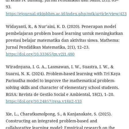
93.
https://ejournal.stkipbbm.ac.id/index.php/mtk/article/view/423
Widayanti, R., & Nur’aini, K. D. (2020). Penerapan model
pembelajaran problem based learning untuk meningkatkan
prestasi belajar matematika dan aktivitas siswa. Mathema:
Jurnal Pendidikan Matematika, 2(1), 12–23.
https://doi.org/10.33365/jm.v2i1.480
Wiradnyana, I. G. A., Lasmawan, I. W., Suastra, I. W., &
Suarni, N. K. (2024). Problem-based learning with Tri Kaya
Parisudha model to improve the mathematical problem-
solving skills and character of elementary school students.
RGSA: Revista de Gestão Social e Ambiental, 18(2), 1–20.
https://doi.org/10.24857/rgsa.v18n2-133
Xie, L., Charatkamolpong, S., & Kanjanakate, S. (2025).
Constructing an integrated problem-based and
collaborative learning model: Empirical research on the