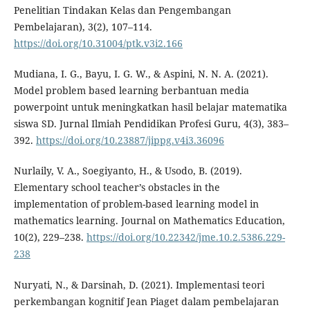
Penelitian Tindakan Kelas dan Pengembangan
Pembelajaran), 3(2), 107–114.
https://doi.org/10.31004/ptk.v3i2.166
Mudiana, I. G., Bayu, I. G. W., & Aspini, N. N. A. (2021).
Model problem based learning berbantuan media
powerpoint untuk meningkatkan hasil belajar matematika
siswa SD. Jurnal Ilmiah Pendidikan Profesi Guru, 4(3), 383–
392.
https://doi.org/10.23887/jippg.v4i3.36096
Nurlaily, V. A., Soegiyanto, H., & Usodo, B. (2019).
Elementary school teacher’s obstacles in the
implementation of problem-based learning model in
mathematics learning. Journal on Mathematics Education,
10(2), 229–238.
https://doi.org/10.22342/jme.10.2.5386.229-
238
Nuryati, N., & Darsinah, D. (2021). Implementasi teori
perkembangan kognitif Jean Piaget dalam pembelajaran