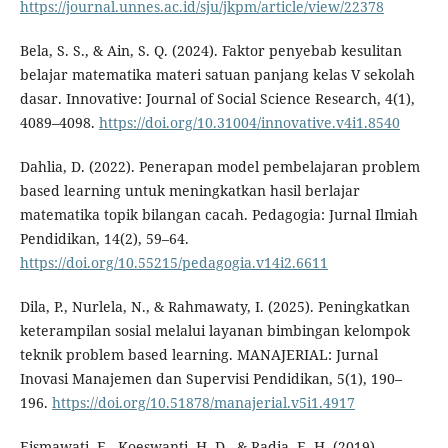
https://journal.unnes.ac.id/sju/jkpm/article/view/22378
Bela, S. S., & Ain, S. Q. (2024). Faktor penyebab kesulitan
belajar matematika materi satuan panjang kelas V sekolah
dasar. Innovative: Journal of Social Science Research, 4(1),
4089–4098.
https://doi.org/10.31004/innovative.v4i1.8540
Dahlia, D. (2022). Penerapan model pembelajaran problem
based learning untuk meningkatkan hasil berlajar
matematika topik bilangan cacah. Pedagogia: Jurnal Ilmiah
Pendidikan, 14(2), 59–64.
https://doi.org/10.55215/pedagogia.v14i2.6611
Dila, P., Nurlela, N., & Rahmawaty, I. (2025). Peningkatkan
keterampilan sosial melalui layanan bimbingan kelompok
teknik problem based learning. MANAJERIAL: Jurnal
Inovasi Manajemen dan Supervisi Pendidikan, 5(1), 190–
196.
https://doi.org/10.51878/manajerial.v5i1.4917
Eismawati, E., Koeswanti, H. D., & Radia, E. H. (2019).