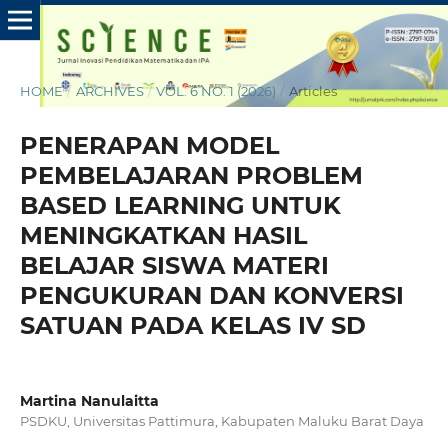
HOME
/
ARCHIVES
/
VOL. 6 NO. 1 (2026)
/
Articles
PENERAPAN MODEL
PEMBELAJARAN PROBLEM
BASED LEARNING UNTUK
MENINGKATKAN HASIL
BELAJAR SISWA MATERI
PENGUKURAN DAN KONVERSI
SATUAN PADA KELAS IV SD
Martina Nanulaitta
PSDKU, Universitas Pattimura, Kabupaten Maluku Barat Daya