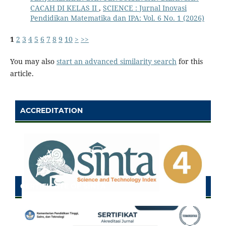
CACAH DI KELAS II
,
SCIENCE : Jurnal Inovasi
Pendidikan Matematika dan IPA: Vol. 6 No. 1 (2026)
1
2
3
4
5
6
7
8
9
10
>
>>
You may also
start an advanced similarity search
for this
article.
ACCREDITATION
CERTIFICATE OF SINTA