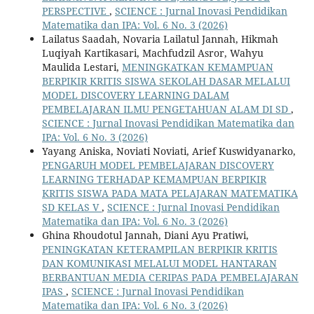
PERSPECTIVE
,
SCIENCE : Jurnal Inovasi Pendidikan
Matematika dan IPA: Vol. 6 No. 3 (2026)
Lailatus Saadah, Novaria Lailatul Jannah, Hikmah
Luqiyah Kartikasari, Machfudzil Asror, Wahyu
Maulida Lestari,
MENINGKATKAN KEMAMPUAN
BERPIKIR KRITIS SISWA SEKOLAH DASAR MELALUI
MODEL DISCOVERY LEARNING DALAM
PEMBELAJARAN ILMU PENGETAHUAN ALAM DI SD
,
SCIENCE : Jurnal Inovasi Pendidikan Matematika dan
IPA: Vol. 6 No. 3 (2026)
Yayang Aniska, Noviati Noviati, Arief Kuswidyanarko,
PENGARUH MODEL PEMBELAJARAN DISCOVERY
LEARNING TERHADAP KEMAMPUAN BERPIKIR
KRITIS SISWA PADA MATA PELAJARAN MATEMATIKA
SD KELAS V
,
SCIENCE : Jurnal Inovasi Pendidikan
Matematika dan IPA: Vol. 6 No. 3 (2026)
Ghina Rhoudotul Jannah, Diani Ayu Pratiwi,
PENINGKATAN KETERAMPILAN BERPIKIR KRITIS
DAN KOMUNIKASI MELALUI MODEL HANTARAN
BERBANTUAN MEDIA CERIPAS PADA PEMBELAJARAN
IPAS
,
SCIENCE : Jurnal Inovasi Pendidikan
Matematika dan IPA: Vol. 6 No. 3 (2026)