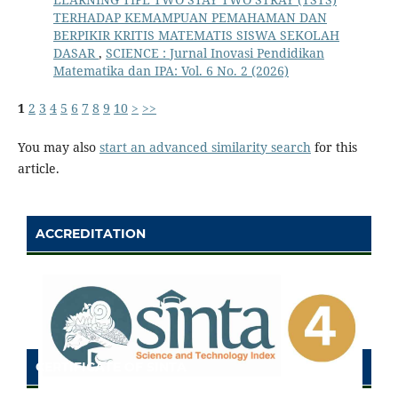
TERHADAP KEMAMPUAN PEMAHAMAN DAN
BERPIKIR KRITIS MATEMATIS SISWA SEKOLAH
DASAR
,
SCIENCE : Jurnal Inovasi Pendidikan
Matematika dan IPA: Vol. 6 No. 2 (2026)
1
2
3
4
5
6
7
8
9
10
>
>>
You may also
start an advanced similarity search
for this
article.
ACCREDITATION
CERTIFICATE OF SINTA