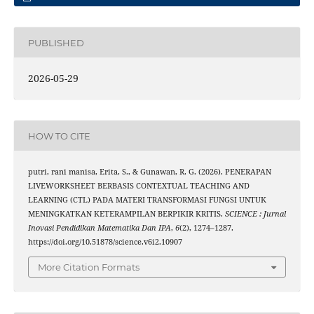
PUBLISHED
2026-05-29
HOW TO CITE
putri, rani manisa, Erita, S., & Gunawan, R. G. (2026). PENERAPAN
LIVEWORKSHEET BERBASIS CONTEXTUAL TEACHING AND
LEARNING (CTL) PADA MATERI TRANSFORMASI FUNGSI UNTUK
MENINGKATKAN KETERAMPILAN BERPIKIR KRITIS.
SCIENCE : Jurnal
Inovasi Pendidikan Matematika Dan IPA
,
6
(2), 1274–1287.
https://doi.org/10.51878/science.v6i2.10907
More Citation Formats