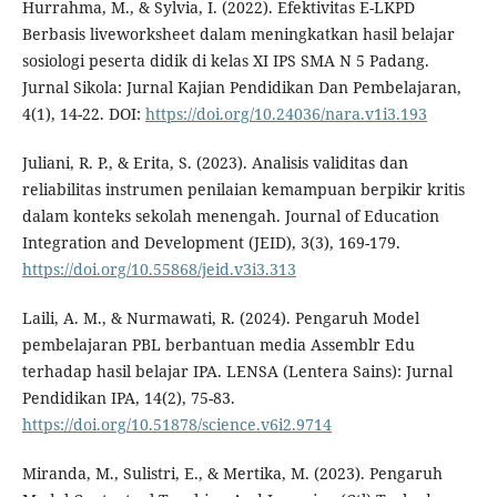
Hurrahma, M., & Sylvia, I. (2022). Efektivitas E-LKPD
Berbasis liveworksheet dalam meningkatkan hasil belajar
sosiologi peserta didik di kelas XI IPS SMA N 5 Padang.
Jurnal Sikola: Jurnal Kajian Pendidikan Dan Pembelajaran,
4(1), 14-22. DOI:
https://doi.org/10.24036/nara.v1i3.193
Juliani, R. P., & Erita, S. (2023). Analisis validitas dan
reliabilitas instrumen penilaian kemampuan berpikir kritis
dalam konteks sekolah menengah. Journal of Education
Integration and Development (JEID), 3(3), 169-179.
https://doi.org/10.55868/jeid.v3i3.313
Laili, A. M., & Nurmawati, R. (2024). Pengaruh Model
pembelajaran PBL berbantuan media Assemblr Edu
terhadap hasil belajar IPA. LENSA (Lentera Sains): Jurnal
Pendidikan IPA, 14(2), 75-83.
https://doi.org/10.51878/science.v6i2.9714
Miranda, M., Sulistri, E., & Mertika, M. (2023). Pengaruh