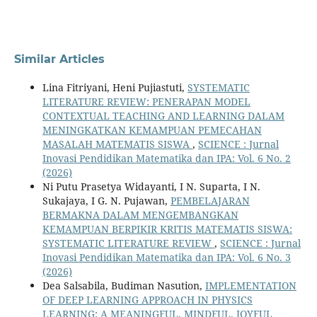
Similar Articles
Lina Fitriyani, Heni Pujiastuti,
SYSTEMATIC
LITERATURE REVIEW: PENERAPAN MODEL
CONTEXTUAL TEACHING AND LEARNING DALAM
MENINGKATKAN KEMAMPUAN PEMECAHAN
MASALAH MATEMATIS SISWA
,
SCIENCE : Jurnal
Inovasi Pendidikan Matematika dan IPA: Vol. 6 No. 2
(2026)
Ni Putu Prasetya Widayanti, I N. Suparta, I N.
Sukajaya, I G. N. Pujawan,
PEMBELAJARAN
BERMAKNA DALAM MENGEMBANGKAN
KEMAMPUAN BERPIKIR KRITIS MATEMATIS SISWA:
SYSTEMATIC LITERATURE REVIEW
,
SCIENCE : Jurnal
Inovasi Pendidikan Matematika dan IPA: Vol. 6 No. 3
(2026)
Dea Salsabila, Budiman Nasution,
IMPLEMENTATION
OF DEEP LEARNING APPROACH IN PHYSICS
LEARNING: A MEANINGFUL, MINDFUL, JOYFUL