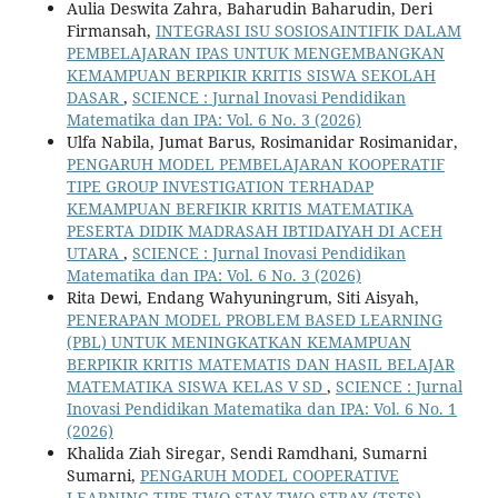
Aulia Deswita Zahra, Baharudin Baharudin, Deri
Firmansah,
INTEGRASI ISU SOSIOSAINTIFIK DALAM
PEMBELAJARAN IPAS UNTUK MENGEMBANGKAN
KEMAMPUAN BERPIKIR KRITIS SISWA SEKOLAH
DASAR
,
SCIENCE : Jurnal Inovasi Pendidikan
Matematika dan IPA: Vol. 6 No. 3 (2026)
Ulfa Nabila, Jumat Barus, Rosimanidar Rosimanidar,
PENGARUH MODEL PEMBELAJARAN KOOPERATIF
TIPE GROUP INVESTIGATION TERHADAP
KEMAMPUAN BERFIKIR KRITIS MATEMATIKA
PESERTA DIDIK MADRASAH IBTIDAIYAH DI ACEH
UTARA
,
SCIENCE : Jurnal Inovasi Pendidikan
Matematika dan IPA: Vol. 6 No. 3 (2026)
Rita Dewi, Endang Wahyuningrum, Siti Aisyah,
PENERAPAN MODEL PROBLEM BASED LEARNING
(PBL) UNTUK MENINGKATKAN KEMAMPUAN
BERPIKIR KRITIS MATEMATIS DAN HASIL BELAJAR
MATEMATIKA SISWA KELAS V SD
,
SCIENCE : Jurnal
Inovasi Pendidikan Matematika dan IPA: Vol. 6 No. 1
(2026)
Khalida Ziah Siregar, Sendi Ramdhani, Sumarni
Sumarni,
PENGARUH MODEL COOPERATIVE
LEARNING TIPE TWO STAY TWO STRAY (TSTS)