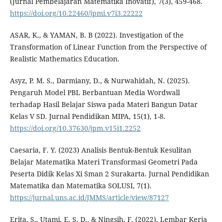
(Jurnal Pembelajaran Matematika Inovatif), 7(3), 459-468.
https://doi.org/10.22460/jpmi.v7i3.22222
ASAR, K., & YAMAN, B. B (2022). Investigation of the
Transformation of Linear Function from the Perspective of
Realistic Mathematics Education.
Asyz, P. M. S., Darmiany, D., & Nurwahidah, N. (2025).
Pengaruh Model PBL Berbantuan Media Wordwall
terhadap Hasil Belajar Siswa pada Materi Bangun Datar
Kelas V SD. Jurnal Pendidikan MIPA, 15(1), 1-8.
https://doi.org/10.37630/jpm.v15i1.2252
Caesaria, F. Y. (2023) Analisis Bentuk-Bentuk Kesulitan
Belajar Matematika Materi Transformasi Geometri Pada
Peserta Didik Kelas Xi Sman 2 Surakarta. Jurnal Pendidikan
Matematika dan Matematika SOLUSI, 7(1).
https://jurnal.uns.ac.id/JMMS/article/view/87127
Erita, S., Utami, E. S. D., & Ningsih, F. (2022). Lembar Kerja