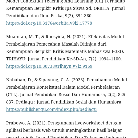
Model Contextual Teaching And Learning (Ctl) Terhadap
Kemampuan Berpikir Kritis Ipa Siswa Sd. ORBITA: Jurnal
Pendidikan dan Ilmu Fisika, 9(2), 354-360.
https://doi.org/10.31764/orbita.v9i2.17778
Muanifah, M. T., & Rhosyida, N. (2021). Efektivitas Model
Pembelajaran Pemecahan Masalah Ditinjau dari
Kemampuan Berpikir Kritis Matematis Mahasiswa PGSD.
TRIHAYU: Jurnal Pendidikan Ke-SD-An, 7(2), 1094–1100.
https://doi.org/10.30738/trihayu.v7i2.9169
Nababan, D., & Sipayung, C. A. (2023). Pemahaman Model
Pembelajaran Kontekstual Dalam Model Pembelajaran
(CTL). Jurnal Pendidikan Sosial Dan Humaniora, 2(2), 825-
837. Pediaqu : Jurnal Pendidikan Sosial dan Humaniora
https://publisherqu.com/index.php/pediaqu
Prabowo, A. (2021). Penggunaan liveworksheet dengan
aplikasi berbasis web untuk meningkatkan hasil belajar
peserta didik. Jurnal Pendidikan Dan Teknologi Indonesia,