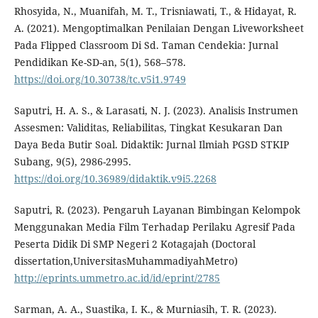
Rhosyida, N., Muanifah, M. T., Trisniawati, T., & Hidayat, R.
A. (2021). Mengoptimalkan Penilaian Dengan Liveworksheet
Pada Flipped Classroom Di Sd. Taman Cendekia: Jurnal
Pendidikan Ke-SD-an, 5(1), 568–578.
https://doi.org/10.30738/tc.v5i1.9749
Saputri, H. A. S., & Larasati, N. J. (2023). Analisis Instrumen
Assesmen: Validitas, Reliabilitas, Tingkat Kesukaran Dan
Daya Beda Butir Soal. Didaktik: Jurnal Ilmiah PGSD STKIP
Subang, 9(5), 2986-2995.
https://doi.org/10.36989/didaktik.v9i5.2268
Saputri, R. (2023). Pengaruh Layanan Bimbingan Kelompok
Menggunakan Media Film Terhadap Perilaku Agresif Pada
Peserta Didik Di SMP Negeri 2 Kotagajah (Doctoral
dissertation,UniversitasMuhammadiyahMetro)
http://eprints.ummetro.ac.id/id/eprint/2785
Sarman, A. A., Suastika, I. K., & Murniasih, T. R. (2023).