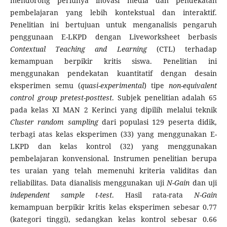
mendorong perlunya inovasi media dan pendekatan
pembelajaran yang lebih kontekstual dan interaktif.
Penelitian ini bertujuan untuk menganalisis pengaruh
penggunaan E-LKPD dengan Liveworksheet berbasis
Contextual Teaching and Learning
(CTL) terhadap
kemampuan berpikir kritis siswa. Penelitian ini
menggunakan pendekatan kuantitatif dengan desain
eksperimen semu (
quasi-experimental
) tipe
non-equivalent
control group pretest-posttest
. Subjek penelitian adalah 65
pada kelas XI MAN 2 Kerinci yang dipilih melalui teknik
Cluster random sampling
dari populasi 129 peserta didik,
terbagi atas kelas eksperimen (33) yang menggunakan E-
LKPD dan kelas kontrol (32) yang menggunakan
pembelajaran konvensional. Instrumen penelitian berupa
tes uraian yang telah memenuhi kriteria validitas dan
reliabilitas. Data dianalisis menggunakan uji
N-Gain
dan uji
independent sample t-test
. Hasil rata-rata
N-Gain
kemampuan berpikir kritis kelas eksperimen sebesar 0.77
(kategori tinggi), sedangkan kelas kontrol sebesar 0.66