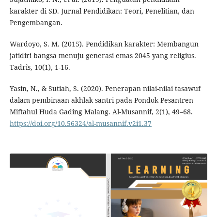
karakter di SD. Jurnal Pendidikan: Teori, Penelitian, dan
Pengembangan.
Wardoyo, S. M. (2015). Pendidikan karakter: Membangun
jatidiri bangsa menuju generasi emas 2045 yang religius.
Tadrîs, 10(1), 1-16.
Yasin, N., & Sutiah, S. (2020). Penerapan nilai-nilai tasawuf
dalam pembinaan akhlak santri pada Pondok Pesantren
Miftahul Huda Gading Malang. Al-Musannif, 2(1), 49–68.
https://doi.org/10.56324/al-musannif.v2i1.37