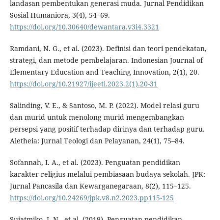
landasan pembentukan generasi muda. Jurnal Pendidikan
Sosial Humaniora, 3(4), 54–69.
https://doi.org/10.30640/dewantara.v3i4.3321
Ramdani, N. G., et al. (2023). Definisi dan teori pendekatan,
strategi, dan metode pembelajaran. Indonesian Journal of
Elementary Education and Teaching Innovation, 2(1), 20.
https://doi.org/10.21927/ijeeti.2023.2(1).20-31
Salinding, V. E., & Santoso, M. P. (2022). Model relasi guru
dan murid untuk menolong murid mengembangkan
persepsi yang positif terhadap dirinya dan terhadap guru.
Aletheia: Jurnal Teologi dan Pelayanan, 24(1), 75–84.
Sofannah, I. A., et al. (2023). Penguatan pendidikan
karakter religius melalui pembiasaan budaya sekolah. JPK:
Jurnal Pancasila dan Kewarganegaraan, 8(2), 115–125.
https://doi.org/10.24269/jpk.v8.n2.2023.pp115-125
Sujatmiko, I. N., et al. (2019). Penguatan pendidikan