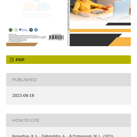
PDF
PUBLISHED
2025-08-18
HOW TO CITE
Ramadhan, R. S. ., Fakhruddin, A. ., & Firmansyah, M. I. . (2025).