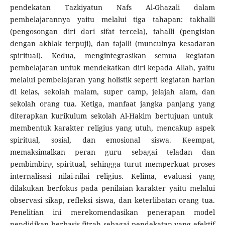
pendekatan Tazkiyatun Nafs Al-Ghazali dalam
pembelajarannya yaitu melalui tiga tahapan: takhalli
(pengosongan diri dari sifat tercela), tahalli (pengisian
dengan akhlak terpuji), dan tajalli (munculnya kesadaran
spiritual). Kedua, mengintegrasikan semua kegiatan
pembelajaran untuk mendekatkan diri kepada Allah, yaitu
melalui pembelajaran yang holistik seperti kegiatan harian
di kelas, sekolah malam, super camp, jelajah alam, dan
sekolah orang tua. Ketiga, manfaat jangka panjang yang
diterapkan kurikulum sekolah Al-Hakim bertujuan untuk
membentuk karakter religius yang utuh, mencakup aspek
spiritual, sosial, dan emosional siswa. Keempat,
memaksimalkan peran guru sebagai teladan dan
pembimbing spiritual, sehingga turut memperkuat proses
internalisasi nilai-nilai religius. Kelima, evaluasi yang
dilakukan berfokus pada penilaian karakter yaitu melalui
observasi sikap, refleksi siswa, dan keterlibatan orang tua.
Penelitian ini merekomendasikan penerapan model
pendidikan berbasis fitrah sebagai pendekatan yang efektif