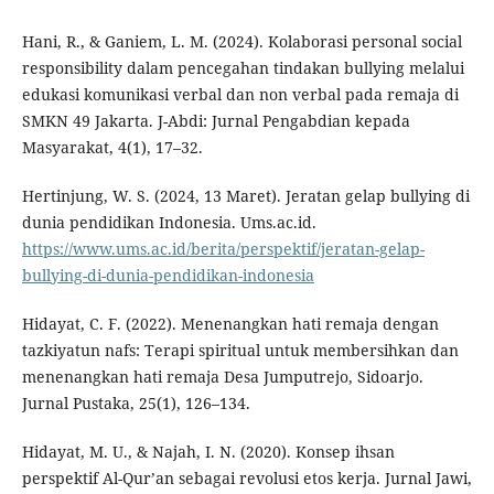
Hani, R., & Ganiem, L. M. (2024). Kolaborasi personal social
responsibility dalam pencegahan tindakan bullying melalui
edukasi komunikasi verbal dan non verbal pada remaja di
SMKN 49 Jakarta. J-Abdi: Jurnal Pengabdian kepada
Masyarakat, 4(1), 17–32.
Hertinjung, W. S. (2024, 13 Maret). Jeratan gelap bullying di
dunia pendidikan Indonesia. Ums.ac.id.
https://www.ums.ac.id/berita/perspektif/jeratan-gelap-
bullying-di-dunia-pendidikan-indonesia
Hidayat, C. F. (2022). Menenangkan hati remaja dengan
tazkiyatun nafs: Terapi spiritual untuk membersihkan dan
menenangkan hati remaja Desa Jumputrejo, Sidoarjo.
Jurnal Pustaka, 25(1), 126–134.
Hidayat, M. U., & Najah, I. N. (2020). Konsep ihsan
perspektif Al-Qur’an sebagai revolusi etos kerja. Jurnal Jawi,