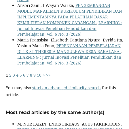
Ansori Zaini, I Wayan Warka,
PENGEMBANGAN
MODEL MANAJEMEN KURIKULUM PENDIDIKAN DAN
IMPLEMENTASINYA PADA PELATIHAN DASAR
KEMILITERAN KOMPONEN CADANGAN
,
LEARNING :
Jurnal Inovasi Penelitian Pendidikan dan
Pembelajaran: Vol. 6 No. 3 (2026)
Maria Fransiska, Elisabeth Tantiana Ngura, Evrida Ita,
Yasinta Maria Fono,
PERENCANAAN PEMBELAJARAN
DI TK ST THERESIA MANGULEWA DESA RAKALABA
,
LEARNING : Jurnal Inovasi Penelitian Pendidikan dan
Pembelajaran: Vol. 6 No. 3 (2026)
1
2
3
4
5
6
7
8
9
10
>
>>
You may also
start an advanced similarity search
for this
article.
Most read articles by the same author(s)
M. NUR FAIZIN, ENDIS FIRDAUS, AGUS FAKHRUDDIN,