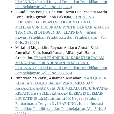
LEARNING : Jurnal Inovasi Penelitian Pendidikan dan
Pembelajaran: Vol. 6 No. 3 (2026)
Rosadalima Bengu, Gde Putu Arya Oka, Yasinta Maria
Fono, Dek Ngurah Laba Laksana,
PARENTING
BERBASIS KECERDASAN EMOSIONAL UNTUK
MEMBANGUN HUBUNGAN POSITIF DENGAN ANAK DI
TKK NEGERI DI BOGENGA
,
LEARNING : Jurnal
Inovasi Penelitian Pendidikan dan Pembelajaran: Vol.
6 No. 3 (2026)
Miftahul Mujahidin, Reynar Andaru Ahnaf, Zaki
Amrullah Zain, Ismail Ismail, Alfiansyah Habib
Arrokhim,
PERAN PENDIDIKAN KARAKTER DALAM
MENGATASI PERUNDUNGAN DI SEKOLAH
,
LEARNING : Jurnal Inovasi Penelitian Pendidikan dan
Pembelajaran: Vol. 6 No. 3 (2026)
Nur Syahida Zaria, Aslamiah Aslamiah,
MANAJEMEN
KEPALA SEKOLAH DALAM PENGEMBANGAN
KARAKTER ANAK USIA DINI MELALUI PENINGKATAN
KREATIVITAS PEMBELAJARAN BERBASIS BERMAIN
EDUKATIF Studi Multisitus di TK Negeri Pembina
Banjarmasin Tengah 3
,
LEARNING : Jurnal Inovasi
Penelitian Pendidikan dan Pembelajaran: Vol. 6 No. 3
(2026)