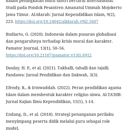
dalam peningkatan mutu santri bertaraf internasional:
Studi pada Pondok Pesantren Amanatul Ummah Mojokerto
Jawa Timur. Al-Idarah: Jurnal Kependidikan Islam, 9(2),
223.
https://doi.org/10.24042/alidarah.v9i2.5607
Budiarto, G. (2020). Indonesia dalam pusaran globalisasi
dan pengaruhnya terhadap krisis moral dan karakter.
Pamator Journal, 13(1), 50–56.
https://doi.org/10.21107/pamator.v13i1.6912
Daulay, H. P., et al. (2021). Takhalli, tahalli dan tajalli.
Pandawa: Jurnal Pendidikan dan Dakwah, 3(3).
Efendy, R., & Irmwaddah. (2022). Peran pendidikan agama
Islam dalam membentuk karakter religius siswa. Al-TA'DIB:
Jurnal Kajian Ilmu Kependidikan, 15(1), 1-14.
Endang, D., et al. (2018). Strategi penanganan perilaku
menyimpang peserta didik melalui guru sebagai role
model.