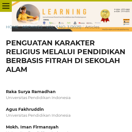
HOME
/
ARCHIVES
/
VOL. 5 NO. 3 (2025)
/
Articles
PENGUATAN KARAKTER
RELIGIUS MELALUI PENDIDIKAN
BERBASIS FITRAH DI SEKOLAH
ALAM
Raka Surya Ramadhan
Universitas Pendidikan Indonesia
Agus Fakhruddin
Universitas Pendidikan Indonesia
Mokh. Iman Firmansyah