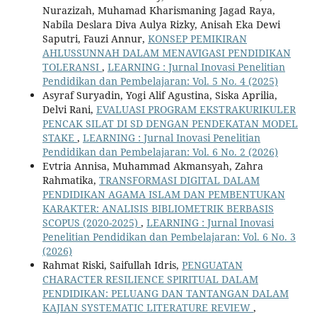
Nurazizah, Muhamad Kharismaning Jagad Raya,
Nabila Deslara Diva Aulya Rizky, Anisah Eka Dewi
Saputri, Fauzi Annur,
KONSEP PEMIKIRAN
AHLUSSUNNAH DALAM MENAVIGASI PENDIDIKAN
TOLERANSI
,
LEARNING : Jurnal Inovasi Penelitian
Pendidikan dan Pembelajaran: Vol. 5 No. 4 (2025)
Asyraf Suryadin, Yogi Alif Agustina, Siska Aprilia,
Delvi Rani,
EVALUASI PROGRAM EKSTRAKURIKULER
PENCAK SILAT DI SD DENGAN PENDEKATAN MODEL
STAKE
,
LEARNING : Jurnal Inovasi Penelitian
Pendidikan dan Pembelajaran: Vol. 6 No. 2 (2026)
Evtria Annisa, Muhammad Akmansyah, Zahra
Rahmatika,
TRANSFORMASI DIGITAL DALAM
PENDIDIKAN AGAMA ISLAM DAN PEMBENTUKAN
KARAKTER: ANALISIS BIBLIOMETRIK BERBASIS
SCOPUS (2020-2025)
,
LEARNING : Jurnal Inovasi
Penelitian Pendidikan dan Pembelajaran: Vol. 6 No. 3
(2026)
Rahmat Riski, Saifullah Idris,
PENGUATAN
CHARACTER RESILIENCE SPIRITUAL DALAM
PENDIDIKAN: PELUANG DAN TANTANGAN DALAM
KAJIAN SYSTEMATIC LITERATURE REVIEW
,