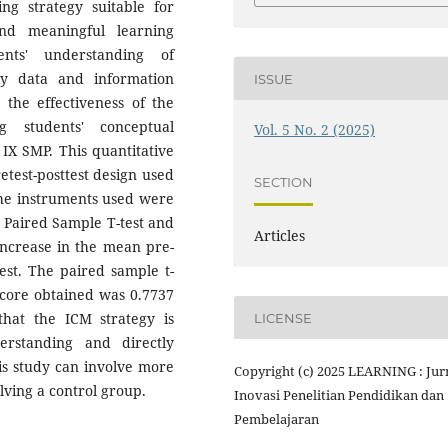
ing strategy suitable for
nd meaningful learning
ents' understanding of
lly data and information
ISSUE
 the effectiveness of the
 students' conceptual
Vol. 5 No. 2 (2025)
 IX SMP. This quantitative
test-posttest design used
SECTION
 The instruments used were
 a Paired Sample T-test and
Articles
increase in the mean pre-
est. The paired sample t-
 score obtained was 0.7737
that the ICM strategy is
LICENSE
erstanding and directly
his study can involve more
Copyright (c) 2025 LEARNING : Jur
lving a control group.
Inovasi Penelitian Pendidikan dan
Pembelajaran