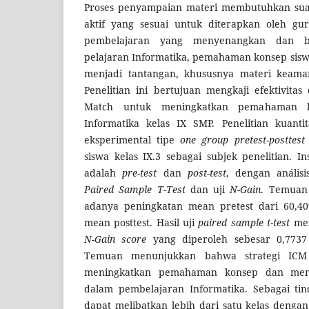
Proses penyampaian materi membutuhkan suat
aktif yang sesuai untuk diterapkan oleh gur
pembelajaran yang menyenangkan dan 
pelajaran Informatika, pemahaman konsep sisw
menjadi tantangan, khususnya materi keama
Penelitian ini bertujuan mengkaji efektivitas
Match untuk meningkatkan pemahaman k
Informatika kelas IX SMP. Penelitian kuanti
eksperimental tipe
one group pretest-posttest
siswa kelas IX.3 sebagai subjek penelitian. 
adalah
pre-test
dan
post-test
, dengan anális
Paired Sample T-Test
dan uji
N-Gain
. Temuan
adanya peningkatan mean pretest dari 60,4
mean posttest. Hasil uji
paired sample t-test
men
N-Gain score
yang diperoleh sebesar 0,7737 
Temuan menunjukkan bahwa strategi ICM t
meningkatkan pemahaman konsep dan memil
dalam pembelajaran Informatika. Sebagai tind
dapat melibatkan lebih dari satu kelas denga