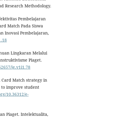
and Research Methodology.
Efektivitas Pembelajaran
ard Match Pada Siswa
an Inovasi Pembelajaran,
1.18
ahuan Lingkaran Melalui
nstruktivisme Piaget.
52657/je.v1i1.78
x Card Match strategy in
t to improve student
.org/10.36312/e-
n Piaget. Intelektualita,