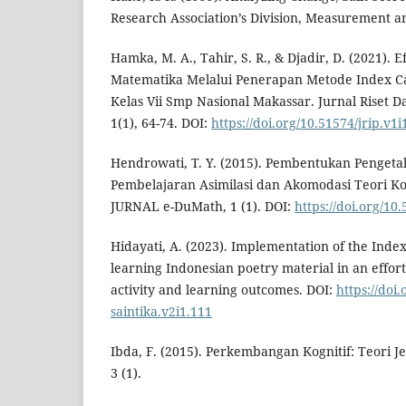
Research Association’s Division, Measurement 
Hamka, M. A., Tahir, S. R., & Djadir, D. (2021). 
Matematika Melalui Penerapan Metode Index C
Kelas Vii Smp Nasional Makassar. Jurnal Riset D
1(1), 64-74. DOI:
https://doi.org/10.51574/jrip.v1i
Hendrowati, T. Y. (2015). Pembentukan Penget
Pembelajaran Asimilasi dan Akomodasi Teori Ko
JURNAL e-DuMath, 1 (1). DOI:
https://doi.org/10.
Hidayati, A. (2023). Implementation of the Inde
learning Indonesian poetry material in an effor
activity and learning outcomes. DOI:
https://doi
saintika.v2i1.111
Ibda, F. (2015). Perkembangan Kognitif: Teori Jea
3 (1).