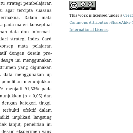
u strategi pembelajaran
u agar tercipta suasana
This work is licensed under a
Creat
bermakna. Dalam mata
Commons Attribution-ShareAlike 4
a pada materi konseptual
International License
.
nan data dan informasi.
 dari strategi Index Card
onsep mata pelajaran
tatif dengan desain pra-
 design
ini menggunakan
Instrumen yang digunakan
is data menggunakan uji
 penelitian menunjukkan
0% menjadi 91,33% pada
unjukkan (p < 0,05) dan
dengan kategori tinggi.
erbukti efektif dalam
iki implikasi langsung
ak lanjut, penelitian ini
n desain eksperimen yang