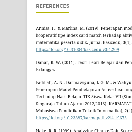
REFERENCES
Annisa, F., & Marlina, M. (2019). Penerapan mo
kooperatif tipe index card match terhadap aktivi
matematika peserta didik. Jurnal Basicedu, 3(4),
https://doi.org/10.31004/basicedu.v3i4.209
Dahar, R. W. (2011). Teori-Teori Belajar dan Pe
Erlangga.
Fadillah, A. N., Darmawiguna, I. G. M., & Wahyun
Penerapan Model Pembelajaran Active Learnin
Terhadap Hasil Belajar TIK Siswa Kelas VII (Stu
Singaraja Tahun Ajaran 2012/2013). KARMAPATI
Mahasiswa Pendidikan Teknik Informatika), 2(4)
https://doi.org/10.23887/karmapati.v2i4.19673
Hake, R. R. (1999). Analyzing Change/Gain Scor