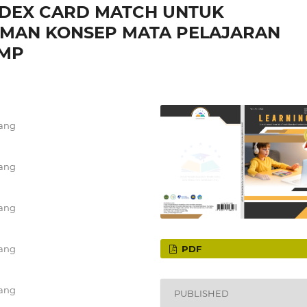
INDEX CARD MATCH UNTUK
MAN KONSEP MATA PELAJARAN
SMP
lang
lang
lang
PDF
lang
lang
PUBLISHED