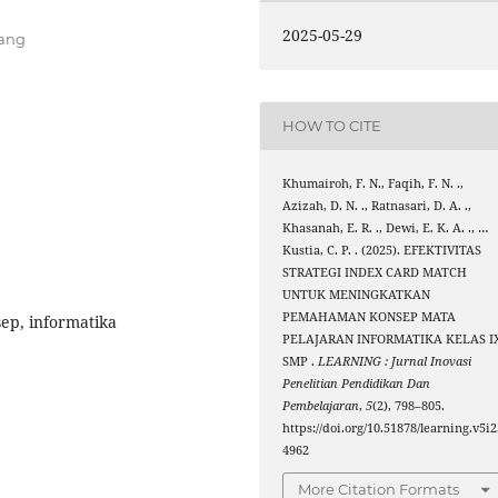
2025-05-29
lang
HOW TO CITE
Khumairoh, F. N., Faqih, F. N. .,
Azizah, D. N. ., Ratnasari, D. A. .,
Khasanah, E. R. ., Dewi, E. K. A. ., …
Kustia, C. P. . (2025). EFEKTIVITAS
STRATEGI INDEX CARD MATCH
UNTUK MENINGKATKAN
PEMAHAMAN KONSEP MATA
ep, informatika
PELAJARAN INFORMATIKA KELAS I
SMP .
LEARNING : Jurnal Inovasi
Penelitian Pendidikan Dan
Pembelajaran
,
5
(2), 798–805.
https://doi.org/10.51878/learning.v5i2
4962
More Citation Formats