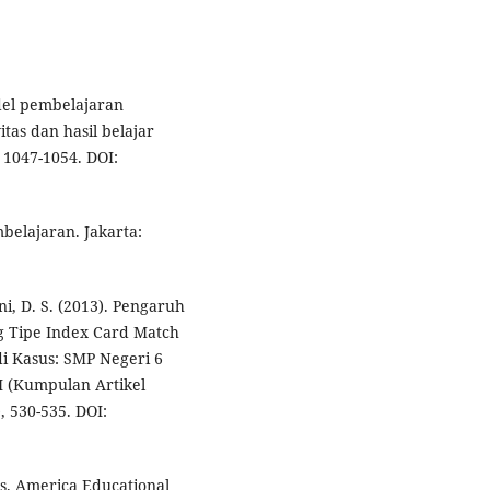
del pembelajaran
tas dan hasil belajar
 1047-1054. DOI:
mbelajaran. Jakarta:
i, D. S. (2013). Pengaruh
g Tipe Index Card Match
di Kasus: SMP Negeri 6
 (Kumpulan Artikel
, 530-535. DOI:
es. America Educational