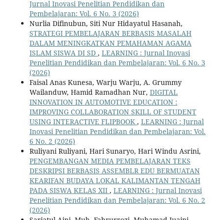
Jurnal Inovasi Penelitian Pendidikan dan
Pembelajaran: Vol. 6 No. 3 (2026)
Nurlia Difinubun, Siti Nur Hidayatul Hasanah,
STRATEGI PEMBELAJARAN BERBASIS MASALAH
DALAM MENINGKATKAN PEMAHAMAN AGAMA
ISLAM SISWA DI SD
,
LEARNING : Jurnal Inovasi
Penelitian Pendidikan dan Pembelajaran: Vol. 6 No. 3
(2026)
Faisal Anas Kunesa, Warju Warju, A. Grummy
Wailanduw, Hamid Ramadhan Nur,
DIGITAL
INNOVATION IN AUTOMOTIVE EDUCATION :
IMPROVING COLLABORATION SKILL OF STUDENT
USING INTERACTIVE FLIPBOOK
,
LEARNING : Jurnal
Inovasi Penelitian Pendidikan dan Pembelajaran: Vol.
6 No. 2 (2026)
Ruliyani Ruliyani, Hari Sunaryo, Hari Windu Asrini,
PENGEMBANGAN MEDIA PEMBELAJARAN TEKS
DESKRIPSI BERBASIS ASSEMBLR EDU BERMUATAN
KEARIFAN BUDAYA LOKAL KALIMANTAN TENGAH
PADA SISWA KELAS XII
,
LEARNING : Jurnal Inovasi
Penelitian Pendidikan dan Pembelajaran: Vol. 6 No. 2
(2026)
Sariatul Aini, Muh. Fahrurrozi, Muhamad Juaini,