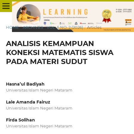
HOME
/
ARCHIVES
/
VOL. 6 NO. 2 (2026)
/
Articles
ANALISIS KEMAMPUAN
KONEKSI MATEMATIS SISWA
PADA MATERI SUDUT
Hasna’ul Badiyah
Universitas Islam Negeri Mataram
Lale Amanda Fairuz
Universitas Islam Negeri Mataram
Firda Solihan
Universitas Islam Negeri Mataram