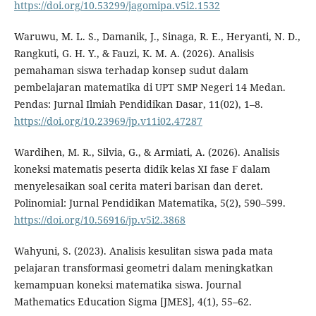
https://doi.org/10.53299/jagomipa.v5i2.1532
Waruwu, M. L. S., Damanik, J., Sinaga, R. E., Heryanti, N. D.,
Rangkuti, G. H. Y., & Fauzi, K. M. A. (2026). Analisis
pemahaman siswa terhadap konsep sudut dalam
pembelajaran matematika di UPT SMP Negeri 14 Medan.
Pendas: Jurnal Ilmiah Pendidikan Dasar, 11(02), 1–8.
https://doi.org/10.23969/jp.v11i02.47287
Wardihen, M. R., Silvia, G., & Armiati, A. (2026). Analisis
koneksi matematis peserta didik kelas XI fase F dalam
menyelesaikan soal cerita materi barisan dan deret.
Polinomial: Jurnal Pendidikan Matematika, 5(2), 590–599.
https://doi.org/10.56916/jp.v5i2.3868
Wahyuni, S. (2023). Analisis kesulitan siswa pada mata
pelajaran transformasi geometri dalam meningkatkan
kemampuan koneksi matematika siswa. Journal
Mathematics Education Sigma [JMES], 4(1), 55–62.