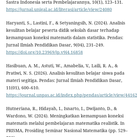
Sastra Indonesia serta Pembelajarannya, 10(1), 123–131.
https://jurnal.unigal.ac.id/literasi/article/view/24080
Haryanti, S., Lastini, F., & Setyaningsih, N. (2024). Analisis
kesulitan belajar peserta didik sekolah dasar terhadap
kemampuan koneksi matematis dalam statistika. Pendas:
Jurnal Ilmiah Pendidikan Dasar, 9(04), 231–249.
https://doi.org/10.23969/jp.v9i4.16858
Hasibuan, A. M., Astuti, W., Amabelia, V., Laili, R. A., &
Pratiwi, N. S. (2026). Analisis kesulitan belajar siswa pada
materi segitiga. Pendas: Jurnal Ilmiah Pendidikan Dasar,
11(01), 600–610.
https://journal.unpas.ac.id/index.php/pendas/article/view/4416
Hutneriana, R., Hidayah, I., Isnarto, I., Dwijanto, D., &
Wardono, W. (2024). Meningkatkan kemampuan koneksi
matematis melalui pembelajaran matematika realistik. In
PRISMA, Prosiding Seminar Nasional Matematika (pp. 529–