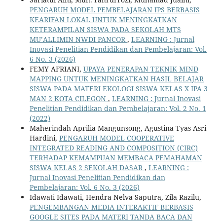
PENGARUH MODEL PEMBELAJARAN IPS BERBASIS
KEARIFAN LOKAL UNTUK MENINGKATKAN
KETERAMPILAN SISWA PADA SEKOLAH MTS
MU’ALLIMIN NWDI PANCOR
,
LEARNING : Jurnal
Inovasi Penelitian Pendidikan dan Pembelajaran: Vol.
6 No. 3 (2026)
FEMY AFRIANI,
UPAYA PENERAPAN TEKNIK MIND
MAPPING UNTUK MENINGKATKAN HASIL BELAJAR
SISWA PADA MATERI EKOLOGI SISWA KELAS X IPA 3
MAN 2 KOTA CILEGON
,
LEARNING : Jurnal Inovasi
Penelitian Pendidikan dan Pembelajaran: Vol. 2 No. 1
(2022)
Maherindah Aprilia Mangunsong, Agustina Tyas Asri
Hardini,
PENGARUH MODEL COOPERATIVE
INTEGRATED READING AND COMPOSITION (CIRC)
TERHADAP KEMAMPUAN MEMBACA PEMAHAMAN
SISWA KELAS 2 SEKOLAH DASAR
,
LEARNING :
Jurnal Inovasi Penelitian Pendidikan dan
Pembelajaran: Vol. 6 No. 3 (2026)
Idawati Idawati, Hendra Nelva Saputra, Zila Razilu,
PENGEMBANGAN MEDIA INTERAKTIF BERBASIS
GOOGLE SITES PADA MATERI TANDA BACA DAN