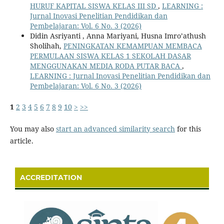
HURUF KAPITAL SISWA KELAS III SD
,
LEARNING :
Jurnal Inovasi Penelitian Pendidikan dan
Pembelajaran: Vol. 6 No. 3 (2026)
Didin Asriyanti , Anna Mariyani, Husna Imro’athush
Sholihah,
PENINGKATAN KEMAMPUAN MEMBACA
PERMULAAN SISWA KELAS 1 SEKOLAH DASAR
MENGGUNAKAN MEDIA RODA PUTAR BACA
,
LEARNING : Jurnal Inovasi Penelitian Pendidikan dan
Pembelajaran: Vol. 6 No. 3 (2026)
1
2
3
4
5
6
7
8
9
10
>
>>
You may also
start an advanced similarity search
for this
article.
ACCREDITATION