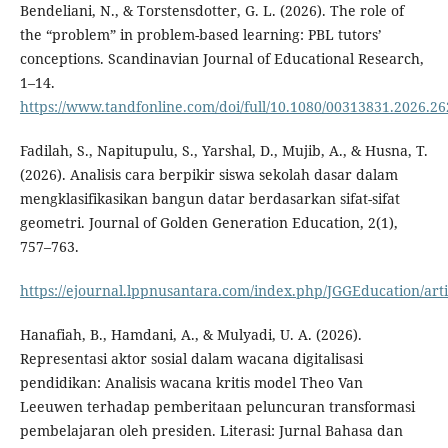
Bendeliani, N., & Torstensdotter, G. L. (2026). The role of
the “problem” in problem-based learning: PBL tutors’
conceptions. Scandinavian Journal of Educational Research,
1–14.
https://www.tandfonline.com/doi/full/10.1080/00313831.2026.2
Fadilah, S., Napitupulu, S., Yarshal, D., Mujib, A., & Husna, T.
(2026). Analisis cara berpikir siswa sekolah dasar dalam
mengklasifikasikan bangun datar berdasarkan sifat-sifat
geometri. Journal of Golden Generation Education, 2(1),
757–763.
https://ejournal.lppnusantara.com/index.php/JGGEducation/arti
Hanafiah, B., Hamdani, A., & Mulyadi, U. A. (2026).
Representasi aktor sosial dalam wacana digitalisasi
pendidikan: Analisis wacana kritis model Theo Van
Leeuwen terhadap pemberitaan peluncuran transformasi
pembelajaran oleh presiden. Literasi: Jurnal Bahasa dan