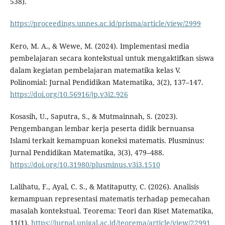
538).
https://proceedings.unnes.ac.id/prisma/article/view/2999
Kero, M. A., & Wewe, M. (2024). Implementasi media
pembelajaran secara kontekstual untuk mengaktifkan siswa
dalam kegiatan pembelajaran matematika kelas V.
Polinomial: Jurnal Pendidikan Matematika, 3(2), 137–147.
https://doi.org/10.56916/jp.v3i2.926
Kosasih, U., Saputra, S., & Mutmainnah, S. (2023).
Pengembangan lembar kerja peserta didik bernuansa
Islami terkait kemampuan koneksi matematis. Plusminus:
Jurnal Pendidikan Matematika, 3(3), 479–488.
https://doi.org/10.31980/plusminus.v3i3.1510
Lalihatu, F., Ayal, C. S., & Matitaputty, C. (2026). Analisis
kemampuan representasi matematis terhadap pemecahan
masalah kontekstual. Teorema: Teori dan Riset Matematika,
11(1).
https://jurnal.unigal.ac.id/teorema/article/view/22991