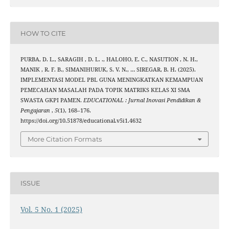
HOW TO CITE
PURBA, D. L., SARAGIH , D. L. ., HALOHO, E. C., NASUTION , N. H.,
MANIK , R. F. B., SIMANIHURUK, S. V. N., … SIREGAR, B. H. (2025).
IMPLEMENTASI MODEL PBL GUNA MENINGKATKAN KEMAMPUAN
PEMECAHAN MASALAH PADA TOPIK MATRIKS KELAS XI SMA
SWASTA GKPI PAMEN.
EDUCATIONAL : Jurnal Inovasi Pendidikan &
Pengajaran
,
5
(1), 168–176.
https://doi.org/10.51878/educational.v5i1.4632
More Citation Formats
ISSUE
Vol. 5 No. 1 (2025)