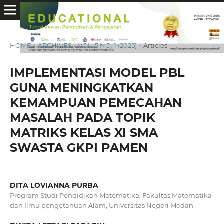
HOME
/
ARCHIVES
/
VOL. 5 NO. 1 (2025)
/
Articles
IMPLEMENTASI MODEL PBL
GUNA MENINGKATKAN
KEMAMPUAN PEMECAHAN
MASALAH PADA TOPIK
MATRIKS KELAS XI SMA
SWASTA GKPI PAMEN
DITA LOVIANNA PURBA
Program Studi Pendidikan Matematika, Fakultas Matematika
dan Ilmu pengetahuan Alam, Universitas Negeri Medan