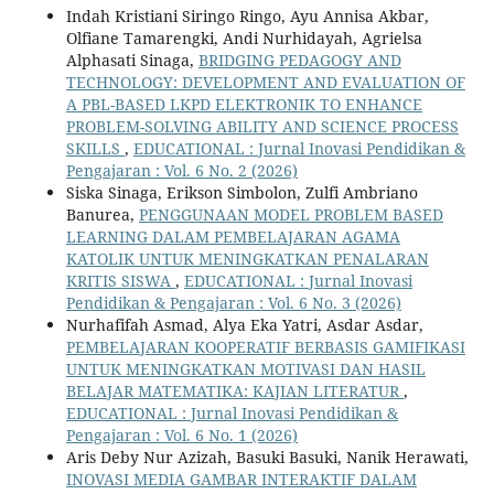
Indah Kristiani Siringo Ringo, Ayu Annisa Akbar,
Olfiane Tamarengki, Andi Nurhidayah, Agrielsa
Alphasati Sinaga,
BRIDGING PEDAGOGY AND
TECHNOLOGY: DEVELOPMENT AND EVALUATION OF
A PBL-BASED LKPD ELEKTRONIK TO ENHANCE
PROBLEM-SOLVING ABILITY AND SCIENCE PROCESS
SKILLS
,
EDUCATIONAL : Jurnal Inovasi Pendidikan &
Pengajaran : Vol. 6 No. 2 (2026)
Siska Sinaga, Erikson Simbolon, Zulfi Ambriano
Banurea,
PENGGUNAAN MODEL PROBLEM BASED
LEARNING DALAM PEMBELAJARAN AGAMA
KATOLIK UNTUK MENINGKATKAN PENALARAN
KRITIS SISWA
,
EDUCATIONAL : Jurnal Inovasi
Pendidikan & Pengajaran : Vol. 6 No. 3 (2026)
Nurhafifah Asmad, Alya Eka Yatri, Asdar Asdar,
PEMBELAJARAN KOOPERATIF BERBASIS GAMIFIKASI
UNTUK MENINGKATKAN MOTIVASI DAN HASIL
BELAJAR MATEMATIKA: KAJIAN LITERATUR
,
EDUCATIONAL : Jurnal Inovasi Pendidikan &
Pengajaran : Vol. 6 No. 1 (2026)
Aris Deby Nur Azizah, Basuki Basuki, Nanik Herawati,
INOVASI MEDIA GAMBAR INTERAKTIF DALAM