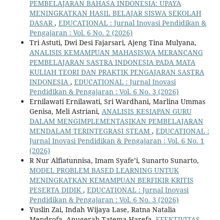
PEMBELAJARAN BAHASA INDONESIA: UPAYA
MENINGKATKAN HASIL BELAJAR SISWA SEKOLAH
DASAR
,
EDUCATIONAL : Jurnal Inovasi Pendidikan &
Pengajaran : Vol. 6 No. 2 (2026)
Tri Astuti, Dwi Desi Fajarsari, Ajeng Tina Mulyana,
ANALISIS KEMAMPUAN MAHASISWA MERANCANG
PEMBELAJARAN SASTRA INDONESIA PADA MATA
KULIAH TEORI DAN PRAKTIK PENGAJARAN SASTRA
INDONESIA
,
EDUCATIONAL : Jurnal Inovasi
Pendidikan & Pengajaran : Vol. 6 No. 3 (2026)
Ernilawati Ernilawati, Sri Wardhani, Marlina Ummas
Genisa, Meli Astriani,
ANALISIS KESIAPAN GURU
DALAM MENGIMPLEMENTASIKAN PEMBELAJARAN
MENDALAM TERINTEGRASI STEAM
,
EDUCATIONAL :
Jurnal Inovasi Pendidikan & Pengajaran : Vol. 6 No. 1
(2026)
R Nur Alfiatunnisa, Imam Syafe’i, Sunarto Sunarto,
MODEL PROBLEM BASED LEARNING UNTUK
MENINGKATKAN KEMAMPUAN BERFIKIR KRITIS
PESERTA DIDIK
,
EDUCATIONAL : Jurnal Inovasi
Pendidikan & Pengajaran : Vol. 6 No. 3 (2026)
Yuslin Zai, Indah Wijaya Lase, Ratna Natalia
Mendrofa, Anugerah Tatema Harefa,
EFEKTIVITAS