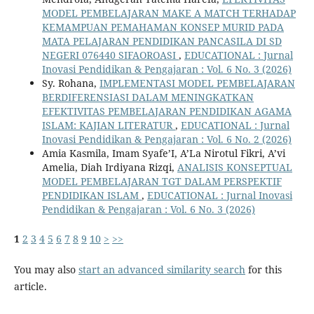
MODEL PEMBELAJARAN MAKE A MATCH TERHADAP
KEMAMPUAN PEMAHAMAN KONSEP MURID PADA
MATA PELAJARAN PENDIDIKAN PANCASILA DI SD
NEGERI 076440 SIFAOROASI
,
EDUCATIONAL : Jurnal
Inovasi Pendidikan & Pengajaran : Vol. 6 No. 3 (2026)
Sy. Rohana,
IMPLEMENTASI MODEL PEMBELAJARAN
BERDIFERENSIASI DALAM MENINGKATKAN
EFEKTIVITAS PEMBELAJARAN PENDIDIKAN AGAMA
ISLAM: KAJIAN LITERATUR
,
EDUCATIONAL : Jurnal
Inovasi Pendidikan & Pengajaran : Vol. 6 No. 2 (2026)
Amia Kasmila, Imam Syafe’I, A’La Nirotul Fikri, A’vi
Amelia, Diah Irdiyana Rizqi,
ANALISIS KONSEPTUAL
MODEL PEMBELAJARAN TGT DALAM PERSPEKTIF
PENDIDIKAN ISLAM
,
EDUCATIONAL : Jurnal Inovasi
Pendidikan & Pengajaran : Vol. 6 No. 3 (2026)
1
2
3
4
5
6
7
8
9
10
>
>>
You may also
start an advanced similarity search
for this
article.