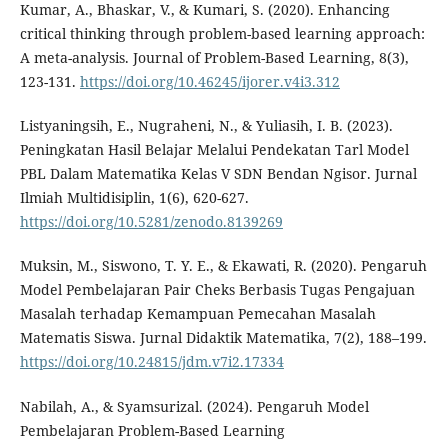
Kumar, A., Bhaskar, V., & Kumari, S. (2020). Enhancing
critical thinking through problem-based learning approach:
A meta-analysis. Journal of Problem-Based Learning, 8(3),
123-131.
https://doi.org/10.46245/ijorer.v4i3.312
Listyaningsih, E., Nugraheni, N., & Yuliasih, I. B. (2023).
Peningkatan Hasil Belajar Melalui Pendekatan Tarl Model
PBL Dalam Matematika Kelas V SDN Bendan Ngisor. Jurnal
Ilmiah Multidisiplin, 1(6), 620-627.
https://doi.org/10.5281/zenodo.8139269
Muksin, M., Siswono, T. Y. E., & Ekawati, R. (2020). Pengaruh
Model Pembelajaran Pair Cheks Berbasis Tugas Pengajuan
Masalah terhadap Kemampuan Pemecahan Masalah
Matematis Siswa. Jurnal Didaktik Matematika, 7(2), 188–199.
https://doi.org/10.24815/jdm.v7i2.17334
Nabilah, A., & Syamsurizal. (2024). Pengaruh Model
Pembelajaran Problem-Based Learning