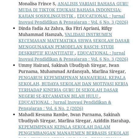
Monalisa Frince S,
ANALISIS VARIASI BAHASA GURU
MUDA DI TIKTOK EDUKASI BAHASA INDONESIA:
KAJIAN SOSIOLINGUISTIK
,
EDUCATIONAL : Jurnal
Inovasi Pendidikan & Pengajaran : Vol. 6 No. 3 (2026)
Dinda Fadia Az Zahra, Ika Fitri Apriani, Rifqy
Muhammad Hamzah,
VALIDASI INSTRUMEN
KECEMASAN MATEMATIKA SISWA SEKOLAH DASAR
MENGGUNAKAN PEMODELAN RASCH: STUDI
DESKRIPTIF KUANTITATIF
,
EDUCATIONAL : Jurnal
Inovasi Pendidikan & Pengajaran : Vol. 6 No. 3 (2026)
Ummy Hairani, Sakinah Ubudiyah Siregar, Iwan
Purnama, Muhammad Ardansyah, Marlina Siregar,
PENGARUH KEPEMIMPINAN MANAJERIAL KEPALA
SEKOLAH, BUDAYA SEKOLAH DAN MOTIVASI KERJA
TERHADAP KINERJA GURU DI SEKOLAH DASAR
NEGERI SE-KECAMATAN BILAH HULU
,
EDUCATIONAL : Jurnal Inovasi Pendidikan &
Pengajaran : Vol. 6 No. 2 (2026)
Mahadi Kesuma Rambe, Iwan Purnama, Sakinah
Ubudiyah Siregar, Marlina Siregar, Aziddin Harahap,
KEPEMIMPINAN KEPALA SEKOLAH DALAM
PENGEMBANGAN MANAJEMEN BERBASIS SEKOLAH