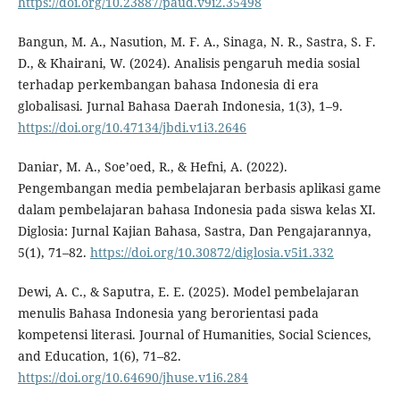
https://doi.org/10.23887/paud.v9i2.35498
Bangun, M. A., Nasution, M. F. A., Sinaga, N. R., Sastra, S. F.
D., & Khairani, W. (2024). Analisis pengaruh media sosial
terhadap perkembangan bahasa Indonesia di era
globalisasi. Jurnal Bahasa Daerah Indonesia, 1(3), 1–9.
https://doi.org/10.47134/jbdi.v1i3.2646
Daniar, M. A., Soe’oed, R., & Hefni, A. (2022).
Pengembangan media pembelajaran berbasis aplikasi game
dalam pembelajaran bahasa Indonesia pada siswa kelas XI.
Diglosia: Jurnal Kajian Bahasa, Sastra, Dan Pengajarannya,
5(1), 71–82.
https://doi.org/10.30872/diglosia.v5i1.332
Dewi, A. C., & Saputra, E. E. (2025). Model pembelajaran
menulis Bahasa Indonesia yang berorientasi pada
kompetensi literasi. Journal of Humanities, Social Sciences,
and Education, 1(6), 71–82.
https://doi.org/10.64690/jhuse.v1i6.284