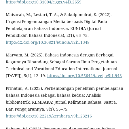
https://doi.org/10.31004/riggs.v4i3.2659
Maisarah, M., Lestari, T. A., & Sakulpimolrat, S. (2022).
Urgensi Pengembangan Media berbasis Digital Pada
Pembelajaran Bahasa Indonesia. EUNOIA (Jurnal
Pendidikan Bahasa Indonesia), 2(1), 65–75.
http://dx.doi.org/10.30821/eunoia.v2i1.1348
Maryam, M. (2025). Bahasa Indonesia dengan Berbagai
Ragamnya Dipandang Sebagai Sarana Ilmu Pengetahuan.
Technical and Vocational Education International Journal
(TAVEIJ), 5(1), 12–19.
https://doi.org/10.55642/taveij.v5i1.943
Prihatini, A. (2023). Perkembangan penelitian pembelajaran
bahasa Indonesia sebagai bahasa kedua: Analisis
bibliometrik. KEMBARA: Jurnal Keilmuan Bahasa, Sastra,
Dan Pengajarannya, 9(1), 56–75.
https://doi.org/10.22219/kembara.v9i1.23216
Rahayu, W. (2023). Penggunaan dan pemaknaan bahasa