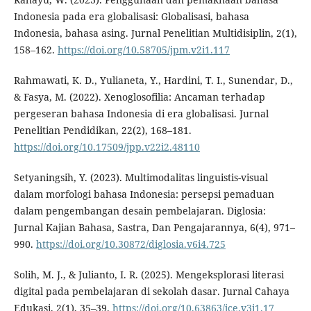
Indonesia pada era globalisasi: Globalisasi, bahasa
Indonesia, bahasa asing. Jurnal Penelitian Multidisiplin, 2(1),
158–162.
https://doi.org/10.58705/jpm.v2i1.117
Rahmawati, K. D., Yulianeta, Y., Hardini, T. I., Sunendar, D.,
& Fasya, M. (2022). Xenoglosofilia: Ancaman terhadap
pergeseran bahasa Indonesia di era globalisasi. Jurnal
Penelitian Pendidikan, 22(2), 168–181.
https://doi.org/10.17509/jpp.v22i2.48110
Setyaningsih, Y. (2023). Multimodalitas linguistis-visual
dalam morfologi bahasa Indonesia: persepsi pemaduan
dalam pengembangan desain pembelajaran. Diglosia:
Jurnal Kajian Bahasa, Sastra, Dan Pengajarannya, 6(4), 971–
990.
https://doi.org/10.30872/diglosia.v6i4.725
Solih, M. J., & Julianto, I. R. (2025). Mengeksplorasi literasi
digital pada pembelajaran di sekolah dasar. Jurnal Cahaya
Edukasi, 2(1), 35–39.
https://doi.org/10.63863/jce.v3i1.17