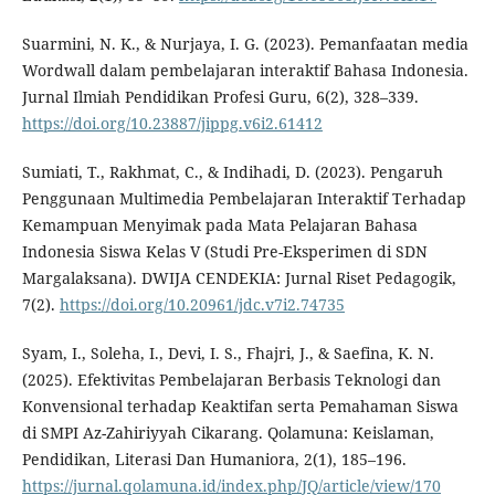
Suarmini, N. K., & Nurjaya, I. G. (2023). Pemanfaatan media
Wordwall dalam pembelajaran interaktif Bahasa Indonesia.
Jurnal Ilmiah Pendidikan Profesi Guru, 6(2), 328–339.
https://doi.org/10.23887/jippg.v6i2.61412
Sumiati, T., Rakhmat, C., & Indihadi, D. (2023). Pengaruh
Penggunaan Multimedia Pembelajaran Interaktif Terhadap
Kemampuan Menyimak pada Mata Pelajaran Bahasa
Indonesia Siswa Kelas V (Studi Pre-Eksperimen di SDN
Margalaksana). DWIJA CENDEKIA: Jurnal Riset Pedagogik,
7(2).
https://doi.org/10.20961/jdc.v7i2.74735
Syam, I., Soleha, I., Devi, I. S., Fhajri, J., & Saefina, K. N.
(2025). Efektivitas Pembelajaran Berbasis Teknologi dan
Konvensional terhadap Keaktifan serta Pemahaman Siswa
di SMPI Az-Zahiriyyah Cikarang. Qolamuna: Keislaman,
Pendidikan, Literasi Dan Humaniora, 2(1), 185–196.
https://jurnal.qolamuna.id/index.php/JQ/article/view/170