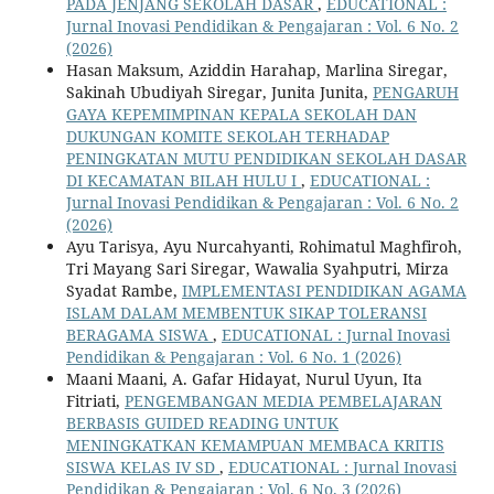
PADA JENJANG SEKOLAH DASAR
,
EDUCATIONAL :
Jurnal Inovasi Pendidikan & Pengajaran : Vol. 6 No. 2
(2026)
Hasan Maksum, Aziddin Harahap, Marlina Siregar,
Sakinah Ubudiyah Siregar, Junita Junita,
PENGARUH
GAYA KEPEMIMPINAN KEPALA SEKOLAH DAN
DUKUNGAN KOMITE SEKOLAH TERHADAP
PENINGKATAN MUTU PENDIDIKAN SEKOLAH DASAR
DI KECAMATAN BILAH HULU I
,
EDUCATIONAL :
Jurnal Inovasi Pendidikan & Pengajaran : Vol. 6 No. 2
(2026)
Ayu Tarisya, Ayu Nurcahyanti, Rohimatul Maghfiroh,
Tri Mayang Sari Siregar, Wawalia Syahputri, Mirza
Syadat Rambe,
IMPLEMENTASI PENDIDIKAN AGAMA
ISLAM DALAM MEMBENTUK SIKAP TOLERANSI
BERAGAMA SISWA
,
EDUCATIONAL : Jurnal Inovasi
Pendidikan & Pengajaran : Vol. 6 No. 1 (2026)
Maani Maani, A. Gafar Hidayat, Nurul Uyun, Ita
Fitriati,
PENGEMBANGAN MEDIA PEMBELAJARAN
BERBASIS GUIDED READING UNTUK
MENINGKATKAN KEMAMPUAN MEMBACA KRITIS
SISWA KELAS IV SD
,
EDUCATIONAL : Jurnal Inovasi
Pendidikan & Pengajaran : Vol. 6 No. 3 (2026)