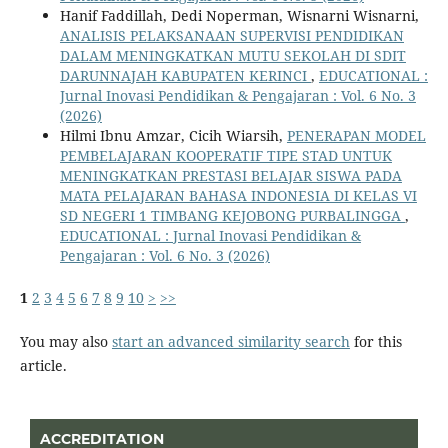
Hanif Faddillah, Dedi Noperman, Wisnarni Wisnarni,
ANALISIS PELAKSANAAN SUPERVISI PENDIDIKAN
DALAM MENINGKATKAN MUTU SEKOLAH DI SDIT
DARUNNAJAH KABUPATEN KERINCI
,
EDUCATIONAL :
Jurnal Inovasi Pendidikan & Pengajaran : Vol. 6 No. 3
(2026)
Hilmi Ibnu Amzar, Cicih Wiarsih,
PENERAPAN MODEL
PEMBELAJARAN KOOPERATIF TIPE STAD UNTUK
MENINGKATKAN PRESTASI BELAJAR SISWA PADA
MATA PELAJARAN BAHASA INDONESIA DI KELAS VI
SD NEGERI 1 TIMBANG KEJOBONG PURBALINGGA
,
EDUCATIONAL : Jurnal Inovasi Pendidikan &
Pengajaran : Vol. 6 No. 3 (2026)
1
2
3
4
5
6
7
8
9
10
>
>>
You may also
start an advanced similarity search
for this
article.
ACCREDITATION