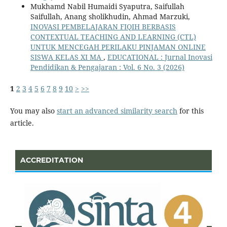
Mukhamd Nabil Humaidi Syaputra, Saifullah
Saifullah, Anang sholikhudin, Ahmad Marzuki,
INOVASI PEMBELAJARAN FIQIH BERBASIS
CONTEXTUAL TEACHING AND LEARNING (CTL)
UNTUK MENCEGAH PERILAKU PINJAMAN ONLINE
SISWA KELAS XI MA
,
EDUCATIONAL : Jurnal Inovasi
Pendidikan & Pengajaran : Vol. 6 No. 3 (2026)
1
2
3
4
5
6
7
8
9
10
>
>>
You may also
start an advanced similarity search
for this
article.
ACCREDITATION