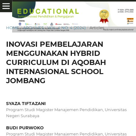
HOME
/
ARCHIVES
/
VOL. 4 NO. 4 (2024)
/
Articles
INOVASI PEMBELAJARAN
MENGGUNAKAN HYBRID
CURRICULUM DI AQOBAH
INTERNASIONAL SCHOOL
JOMBANG
SYAZA TIFTAZANI
Program Studi Magister Manajemen Pendidikan, Universitas
Negeri Surabaya
BUDI PURWOKO
Program Studi Magister Manajemen Pendidikan, Universitas