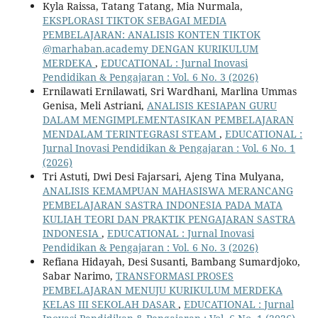
Kyla Raissa, Tatang Tatang, Mia Nurmala,
EKSPLORASI TIKTOK SEBAGAI MEDIA
PEMBELAJARAN: ANALISIS KONTEN TIKTOK
@marhaban.academy DENGAN KURIKULUM
MERDEKA
,
EDUCATIONAL : Jurnal Inovasi
Pendidikan & Pengajaran : Vol. 6 No. 3 (2026)
Ernilawati Ernilawati, Sri Wardhani, Marlina Ummas
Genisa, Meli Astriani,
ANALISIS KESIAPAN GURU
DALAM MENGIMPLEMENTASIKAN PEMBELAJARAN
MENDALAM TERINTEGRASI STEAM
,
EDUCATIONAL :
Jurnal Inovasi Pendidikan & Pengajaran : Vol. 6 No. 1
(2026)
Tri Astuti, Dwi Desi Fajarsari, Ajeng Tina Mulyana,
ANALISIS KEMAMPUAN MAHASISWA MERANCANG
PEMBELAJARAN SASTRA INDONESIA PADA MATA
KULIAH TEORI DAN PRAKTIK PENGAJARAN SASTRA
INDONESIA
,
EDUCATIONAL : Jurnal Inovasi
Pendidikan & Pengajaran : Vol. 6 No. 3 (2026)
Refiana Hidayah, Desi Susanti, Bambang Sumardjoko,
Sabar Narimo,
TRANSFORMASI PROSES
PEMBELAJARAN MENUJU KURIKULUM MERDEKA
KELAS III SEKOLAH DASAR
,
EDUCATIONAL : Jurnal