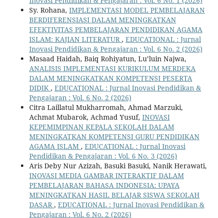
Inovasi Pendidikan & Pengajaran : Vol. 6 No. 1 (2026)
Sy. Rohana,
IMPLEMENTASI MODEL PEMBELAJARAN
BERDIFERENSIASI DALAM MENINGKATKAN
EFEKTIVITAS PEMBELAJARAN PENDIDIKAN AGAMA
ISLAM: KAJIAN LITERATUR
,
EDUCATIONAL : Jurnal
Inovasi Pendidikan & Pengajaran : Vol. 6 No. 2 (2026)
Masaad Haidah, Baiq Rohiyatun, Lu’luin Najwa,
ANALISIS IMPLEMENTASI KURIKULUM MERDEKA
DALAM MENINGKATKAN KOMPETENSI PESERTA
DIDIK
,
EDUCATIONAL : Jurnal Inovasi Pendidikan &
Pengajaran : Vol. 6 No. 2 (2026)
Citra Laillatul Mukharromah, Ahmad Marzuki,
Achmat Mubarok, Achmad Yusuf,
INOVASI
KEPEMIMPINAN KEPALA SEKOLAH DALAM
MENINGKATKAN KOMPETENSI GURU PENDIDIKAN
AGAMA ISLAM
,
EDUCATIONAL : Jurnal Inovasi
Pendidikan & Pengajaran : Vol. 6 No. 3 (2026)
Aris Deby Nur Azizah, Basuki Basuki, Nanik Herawati,
INOVASI MEDIA GAMBAR INTERAKTIF DALAM
PEMBELAJARAN BAHASA INDONESIA: UPAYA
MENINGKATKAN HASIL BELAJAR SISWA SEKOLAH
DASAR
,
EDUCATIONAL : Jurnal Inovasi Pendidikan &
Pengajaran : Vol. 6 No. 2 (2026)