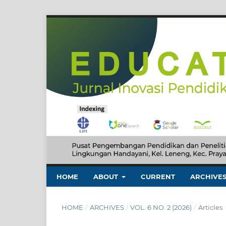
HOME
ABOUT
CURRENT
ARCHIVE
HOME
/
ARCHIVES
/
VOL. 6 NO. 2 (2026)
/
Articles