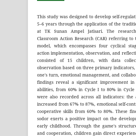
This study was designed to develop self-regulati
5–6 years through the application of the tradi
at TK Sunan Ampel Jatisari. The researc
Classroom Action Research (CAR) referring t
model, which encompasses four cyclical stag
action implementation, observation, and reflect
consisted of 15 children, with data colle
observation based on three primary indicators, 
one's turn, emotional management, and collabor
findings reveal a significant improvement in c
abilities, from 60% in Cycle I to 80% in Cycle
were also recorded across all indicators: the 
increased from 67% to 87%, emotional self-con
cooperative skills from 60% to 80%. These fin
sodor exerts a positive impact on the developm
early childhood. Through the game's structure
and cooperation, children gain direct experie