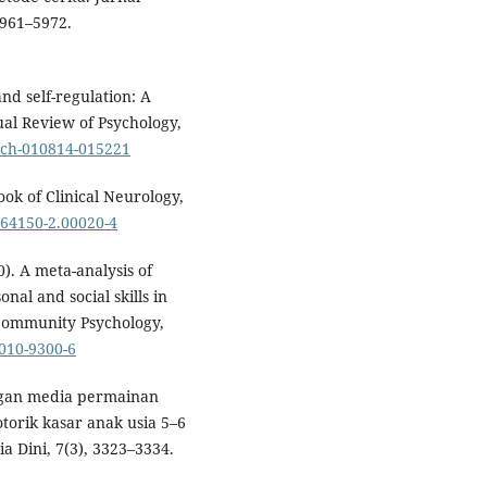
5961–5972.
and self-regulation: A
al Review of Psychology,
sych-010814-015221
ok of Clinical Neurology,
-64150-2.00020-4
0). A meta-analysis of
nal and social skills in
 Community Psychology,
-010-9300-6
angan media permainan
torik kasar anak usia 5–6
a Dini, 7(3), 3323–3334.