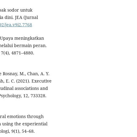
obak sodor untuk
 dini. JEA (Jurnal
92/jea.v9i2.7768
3). Upaya meningkatkan
melalui bermain peran.
 7(4), 4871–4880.
e Rosnay, M., Chan, A. Y.
sh, E. C. (2021). Executive
itudinal associations and
 Psychology, 12, 733328.
moral emotions through
 using the experiential
logi, 9(1), 54–68.