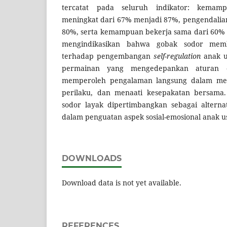
tercatat pada seluruh indikator: kemam
meningkat dari 67% menjadi 87%, pengendalia
80%, serta kemampuan bekerja sama dari 60% 
mengindikasikan bahwa gobak sodor memb
terhadap pengembangan
self-regulation
anak us
permainan yang mengedepankan aturan 
memperoleh pengalaman langsung dalam men
perilaku, dan menaati kesepakatan bersama.
sodor layak dipertimbangkan sebagai alternat
dalam penguatan aspek sosial-emosional anak us
DOWNLOADS
Download data is not yet available.
REFERENCES