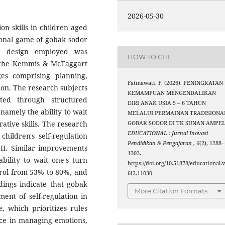
2026-05-30
on skills in children aged
tional game of gobak sodor
h design employed was
HOW TO CITE
o the Kemmis & McTaggart
es comprising planning,
Fatmawati, F. (2026). PENINGKATAN
ion. The research subjects
KEMAMPUAN MENGENDALIKAN
cted through structured
DIRI ANAK USIA 5 – 6 TAHUN
namely the ability to wait
MELALUI PERMAINAN TRADISIONA
ative skills. The research
GOBAK SODOR DI TK SUNAN AMPEL
EDUCATIONAL : Jurnal Inovasi
hildren's self-regulation
Pendidikan & Pengajaran
,
6
(2), 1288–
 II. Similar improvements
1303.
ability to wait one's turn
https://doi.org/10.51878/educational.
trol from 53% to 80%, and
6i2.11030
dings indicate that gobak
More Citation Formats
ent of self-regulation in
, which prioritizes rules
nce in managing emotions,