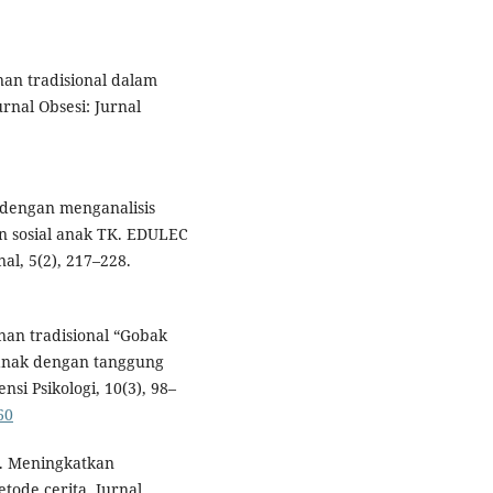
inan tradisional dalam
rnal Obsesi: Jurnal
i dengan menganalisis
n sosial anak TK. EDULEC
al, 5(2), 217–228.
nan tradisional “Gobak
 anak dengan tanggung
si Psikologi, 10(3), 98–
60
3). Meningkatkan
tode cerita. Jurnal