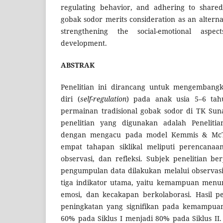
regulating behavior, and adhering to shared
gobak sodor merits consideration as an alterna
strengthening the social-emotional aspe
development.
ABSTRAK
Penelitian ini dirancang untuk mengembang
diri (
self-regulation
) pada anak usia 5–6 tah
permainan tradisional gobak sodor di TK Suna
penelitian yang digunakan adalah Peneliti
dengan mengacu pada model Kemmis & McT
empat tahapan siklikal meliputi perencanaan
observasi, dan refleksi. Subjek penelitian b
pengumpulan data dilakukan melalui observasi
tiga indikator utama, yaitu kemampuan menun
emosi, dan kecakapan berkolaborasi. Hasil p
peningkatan yang signifikan pada kemampuan 
60% pada Siklus I menjadi 80% pada Siklus II