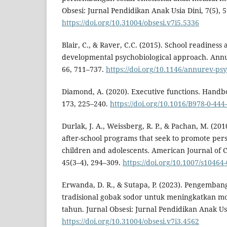
Obsesi: Jurnal Pendidikan Anak Usia Dini, 7(5), 
https://doi.org/10.31004/obsesi.v7i5.5336
Blair, C., & Raver, C.C. (2015). School readiness 
developmental psychobiological approach. Annu
66, 711–737.
https://doi.org/10.1146/annurev-p
Diamond, A. (2020). Executive functions. Handbo
173, 225–240.
https://doi.org/10.1016/B978-0-444
Durlak, J. A., Weissberg, R. P., & Pachan, M. (201
after-school programs that seek to promote perso
children and adolescents. American Journal of
45(3–4), 294–309.
https://doi.org/10.1007/s10464
Erwanda, D. R., & Sutapa, P. (2023). Pengemb
tradisional gobak sodor untuk meningkatkan mo
tahun. Jurnal Obsesi: Jurnal Pendidikan Anak Usi
https://doi.org/10.31004/obsesi.v7i3.4562