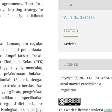
 agreements. Therefore,
ISSUE
tive learning strategy for
cts of early childhood
Vol. 6 No. 2 (2026)
SECTION
kan kemampuan regulasi
Articles
un melalui pemanfaatan
n Ampel Jatisari. Desain
an Tindakan Kelas (PTK)
LICENSE
aggart, yang mencakup
, pelaksanaan tindakan,
Copyright (c) 2026 EDUCATIONAL :
erjumlah 15 anak, dengan
Jurnal Inovasi Pendidikan &
 terstruktur berdasarkan
Pengajaran
ggu giliran, pengelolaan
enelitian memperlihatkan
regulasi diri anak, dari
. Peningkatan serupa juga
This work is licensed under a
Creat