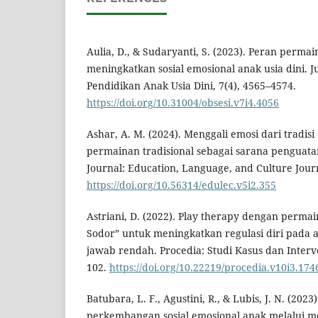
Aulia, D., & Sudaryanti, S. (2023). Peran perma
meningkatkan sosial emosional anak usia dini. Ju
Pendidikan Anak Usia Dini, 7(4), 4565–4574.
https://doi.org/10.31004/obsesi.v7i4.4056
Ashar, A. M. (2024). Menggali emosi dari tradis
permainan tradisional sebagai sarana penguata
Journal: Education, Language, and Culture Journ
https://doi.org/10.56314/edulec.v5i2.355
Astriani, D. (2022). Play therapy dengan permai
Sodor” untuk meningkatkan regulasi diri pada
jawab rendah. Procedia: Studi Kasus dan Interven
102.
https://doi.org/10.22219/procedia.v10i3.174
Batubara, L. F., Agustini, R., & Lubis, J. N. (202
perkembangan sosial emosional anak melalui me