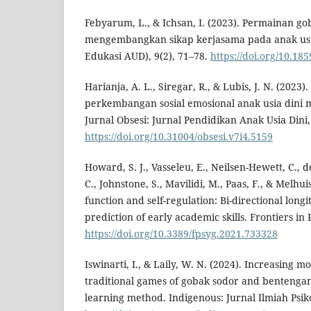
Febyarum, L., & Ichsan, I. (2023). Permainan g
mengembangkan sikap kerjasama pada anak usia
Edukasi AUD), 9(2), 71–78.
https://doi.org/10.185
Harianja, A. L., Siregar, R., & Lubis, J. N. (202
perkembangan sosial emosional anak usia dini 
Jurnal Obsesi: Jurnal Pendidikan Anak Usia Dini,
https://doi.org/10.31004/obsesi.v7i4.5159
Howard, S. J., Vasseleu, E., Neilsen-Hewett, C., d
C., Johnstone, S., Mavilidi, M., Paas, F., & Melhui
function and self-regulation: Bi-directional long
prediction of early academic skills. Frontiers in
https://doi.org/10.3389/fpsyg.2021.733328
Iswinarti, I., & Laily, W. N. (2024). Increasing 
traditional games of gobak sodor and bentengan
learning method. Indigenous: Jurnal Ilmiah Psiko