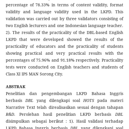
percentage of 78.33% in terms of content validity, format
validity and language validity used in the LKPD. This
validation was carried out by three validators consisting of
two English lecturers and one Indonesian language teacher.
2). The results of the practicality of the DBL-based English
LKPD that were developed showed the results of the
practicality of educators and the practicality of students
showing practical and very practical results with the
percentages of 75.96% and 91.18% respectively. Practicality
tests were conducted on English teachers and students of
Class XI IPS MAN Sorong City.
ABSTRAK
Penelitian dan pengembangan LKPD Bahasa Inggris
berbasis
DBL
yang dilengkapi soal
HOTS
pada materi
Narrative Text telah direalisasikan sesuai dengan tahapan
R&D
. Perolehan hasil penelitian LKPD berbasis
DBL
disimpulkan sebagai berikut : 1). Hasil validasi terhadap
LKPD Bahasa Inggris berbasis
DBL
yang dilengkapi soal