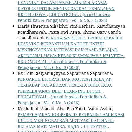
LEARNING DALAM PEMBELAJARAN AGAMA
KATOLIK UNTUK MENINGKATKAN PENALARAN
KRITIS SISWA
,
EDUCATIONAL : Jurnal Inovasi
Pendidikan & Pengajaran : Vol. 6 No. 3 (2026)
Maria Finsensia Sihaloho, Rini Herliani, Ramdhansyah
Ramdhansyah, Pasca Dwi Putra, Choms Gary Ganda
Tua Sibarani,
PENERAPAN MODEL PROBLEM BASED
LEARNING BERBANTUAN KAHOOT UNTUK
MENINGKATKAN MOTIVASI DAN HASIL BELAJAR
AKUNTANSI SISWA KELAS XI SMKS PAB 2 HELVETIA
,
EDUCATIONAL : Jurnal Inovasi Pendidikan &
Pengajaran : Vol. 6 No. 3 (2026)
Nur Aini Setyaningtiyas, Saptariana Saptariana,
PENGARUH LITERASI DAN MOTIVASI BELAJAR
TERHADAP KOLABORASI PESERTA DIDIK PADA
PEMBELAJARAN DEEP LEARNING DI SMK
,
EDUCATIONAL : Jurnal Inovasi Pendidikan &
Pengajaran : Vol. 6 No. 3 (2026)
Nurhafifah Asmad, Alya Eka Yatri, Asdar Asdar,
PEMBELAJARAN KOOPERATIF BERBASIS GAMIFIKASI
UNTUK MENINGKATKAN MOTIVASI DAN HASIL
BELAJAR MATEMATIKA: KAJIAN LITERATUR
,