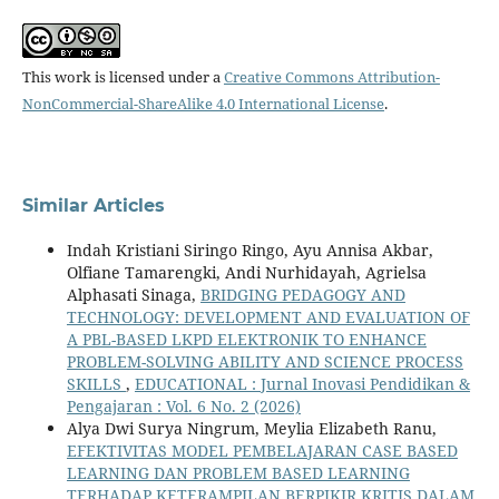
This work is licensed under a
Creative Commons Attribution-
NonCommercial-ShareAlike 4.0 International License
.
Similar Articles
Indah Kristiani Siringo Ringo, Ayu Annisa Akbar,
Olfiane Tamarengki, Andi Nurhidayah, Agrielsa
Alphasati Sinaga,
BRIDGING PEDAGOGY AND
TECHNOLOGY: DEVELOPMENT AND EVALUATION OF
A PBL-BASED LKPD ELEKTRONIK TO ENHANCE
PROBLEM-SOLVING ABILITY AND SCIENCE PROCESS
SKILLS
,
EDUCATIONAL : Jurnal Inovasi Pendidikan &
Pengajaran : Vol. 6 No. 2 (2026)
Alya Dwi Surya Ningrum, Meylia Elizabeth Ranu,
EFEKTIVITAS MODEL PEMBELAJARAN CASE BASED
LEARNING DAN PROBLEM BASED LEARNING
TERHADAP KETERAMPILAN BERPIKIR KRITIS DALAM