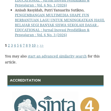
EDUCATIONAL : Jurnal Inovasi Pendidikan &
Pengajaran : Vol. 6 No. 1 (2026)
Anisah Rasyidah, Putri Yanuarita Sutikno,
PENGEMBANGAN MULTIMEDIA SHAPE FUN
BERBANTUAN LAGU UNTUK MENINGKATKAN HASIL
BELAJAR SEGI BANYAK SISWA SEKOLAH DASAR
,
EDUCATIONAL : Jurnal Inovasi Pendidikan &
Pengajaran : Vol. 6 No. 3 (2026)
1
2
3
4
5
6
7
8
9
10
>
>>
You may also
start an advanced similarity search
for this
article.
ACCREDITATION