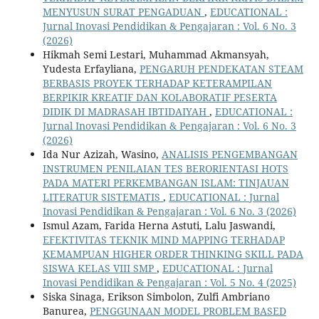
MENYUSUN SURAT PENGADUAN
,
EDUCATIONAL :
Jurnal Inovasi Pendidikan & Pengajaran : Vol. 6 No. 3
(2026)
Hikmah Semi Lestari, Muhammad Akmansyah,
Yudesta Erfayliana,
PENGARUH PENDEKATAN STEAM
BERBASIS PROYEK TERHADAP KETERAMPILAN
BERPIKIR KREATIF DAN KOLABORATIF PESERTA
DIDIK DI MADRASAH IBTIDAIYAH
,
EDUCATIONAL :
Jurnal Inovasi Pendidikan & Pengajaran : Vol. 6 No. 3
(2026)
Ida Nur Azizah, Wasino,
ANALISIS PENGEMBANGAN
INSTRUMEN PENILAIAN TES BERORIENTASI HOTS
PADA MATERI PERKEMBANGAN ISLAM: TINJAUAN
LITERATUR SISTEMATIS
,
EDUCATIONAL : Jurnal
Inovasi Pendidikan & Pengajaran : Vol. 6 No. 3 (2026)
Ismul Azam, Farida Herna Astuti, Lalu Jaswandi,
EFEKTIVITAS TEKNIK MIND MAPPING TERHADAP
KEMAMPUAN HIGHER ORDER THINKING SKILL PADA
SISWA KELAS VIII SMP
,
EDUCATIONAL : Jurnal
Inovasi Pendidikan & Pengajaran : Vol. 5 No. 4 (2025)
Siska Sinaga, Erikson Simbolon, Zulfi Ambriano
Banurea,
PENGGUNAAN MODEL PROBLEM BASED