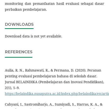
monitoring dan pemanfaatan hasil evaluasi sebagai dasar
perbaikan pembelajaran.
DOWNLOADS
Download data is not yet available.
REFERENCES
Aulia, R. N., Rahmawati, R., & Permana, D. (2020). Peranan
penting evaluasi pembelajaran bahasa di sekolah dasar.
Jurnal BELAINDIKA (Pembelajaran dan Inovasi Pendidikan),
2(1), 1–9.
https://belaindika.nusaputra.ac.id/index.php/belaindika/en/arti
Cahyani, I., Sastromiharjo, A., Sumiyadi, S., Harras, K. A., &