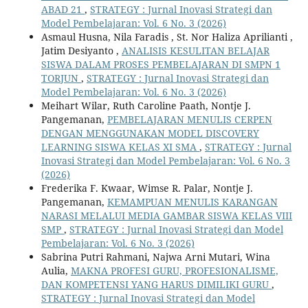
ABAD 21
,
STRATEGY : Jurnal Inovasi Strategi dan
Model Pembelajaran: Vol. 6 No. 3 (2026)
Asmaul Husna, Nila Faradis , St. Nor Haliza Aprilianti ,
Jatim Desiyanto ,
ANALISIS KESULITAN BELAJAR
SISWA DALAM PROSES PEMBELAJARAN DI SMPN 1
TORJUN
,
STRATEGY : Jurnal Inovasi Strategi dan
Model Pembelajaran: Vol. 6 No. 3 (2026)
Meihart Wilar, Ruth Caroline Paath, Nontje J.
Pangemanan,
PEMBELAJARAN MENULIS CERPEN
DENGAN MENGGUNAKAN MODEL DISCOVERY
LEARNING SISWA KELAS XI SMA
,
STRATEGY : Jurnal
Inovasi Strategi dan Model Pembelajaran: Vol. 6 No. 3
(2026)
Frederika F. Kwaar, Wimse R. Palar, Nontje J.
Pangemanan,
KEMAMPUAN MENULIS KARANGAN
NARASI MELALUI MEDIA GAMBAR SISWA KELAS VIII
SMP
,
STRATEGY : Jurnal Inovasi Strategi dan Model
Pembelajaran: Vol. 6 No. 3 (2026)
Sabrina Putri Rahmani, Najwa Arni Mutari, Wina
Aulia,
MAKNA PROFESI GURU, PROFESIONALISME,
DAN KOMPETENSI YANG HARUS DIMILIKI GURU
,
STRATEGY : Jurnal Inovasi Strategi dan Model