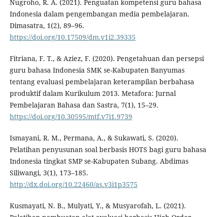
Nugroho, R. A. (2021). Penguatan kompetensi guru bahasa
Indonesia dalam pengembangan media pembelajaran.
Dimasatra, 1(2), 89–96.
https://doi.org/10.17509/dm.v1i2.39335
Fitriana, F. T., & Aziez, F. (2020). Pengetahuan dan persepsi
guru bahasa Indonesia SMK se-Kabupaten Banyumas
tentang evaluasi pembelajaran keterampilan berbahasa
produktif dalam Kurikulum 2013. Metafora: Jurnal
Pembelajaran Bahasa dan Sastra, 7(1), 15–29.
https://doi.org/10.30595/mtf.v7i1.9739
Ismayani, R. M., Permana, A., & Sukawati, S. (2020).
Pelatihan penyusunan soal berbasis HOTS bagi guru bahasa
Indonesia tingkat SMP se-Kabupaten Subang. Abdimas
Siliwangi, 3(1), 173–185.
http://dx.doi.org/10.22460/as.v3i1p3575
Kusmayati, N. B., Mulyati, Y., & Musyarofah, L. (2021).