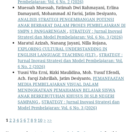
Pembelajaran: Vol. 6 No. 2 (2026)
Muessah Muessah, Fatimah Dwi Rahmayani, Erlina
Damayanti, Mohammad Al Farisi, Jatim Desiyanto,
ANALISIS STRATEGI PENGEMBANGAN POTENSI
ANAK BERBAKAT DALAM PROSES PEMBELAJARAN DI
SMPN 1 PANGARENGAN
,
STRATEGY : Jurnal Inovasi
Strategi dan Model Pembelajaran: Vol. 6 No. 3 (2026)
Maratul Azizah, Nanang Jayani, Nilla Rojana,
EXPLORING CULTURAL UNDERSTANDING IN
ENGLISH LANGUAGE TEACHING (ELT)
,
STRATEGY :
Jurnal Inovasi Strategi dan Model Pembelajaran: Vol.
6 No. 2 (2026)
Yusni Vita Erni, Rizki Maulidina, Moh. Yusuf Efendi,
Ach. Farqi Zahrillah, Jatim Desiyanto,
PEMANFAATAN
MEDIA PEMBELAJARAN VISUAL DALAM
MENINGKATKAN PEMAHAMAN BELAJAR SISWA
ANAK BERKEBUTUHAN KHUSUS DI SLB NEGERI
SAMPANG
,
STRATEGY : Jurnal Inovasi Strategi dan
Model Pembelajaran: Vol. 6 No. 3 (2026)
1
2
3
4
5
6
7
8
9
10
>
>>