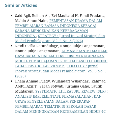
Similar Articles
Said Agil, Roihan Ali, Evi Mauliatul H, Fendi Pradana,
Mahin Ainun Naim,
PEMENTASAN DRAMA DALAM
PEMBELAJARAN BAHASA INDONESIA SEBAGAI
SARANA MENGENALKAN KEBERAGAMAN
INDONESIA
,
STRATEGY : Jurnal Inovasi Strategi dan
Model Pembelajaran: Vol. 6 No. 3 (2026)
Resdi Cicilia Ratundulage, Nontje Jultje Pangemanan,
Nontje Jultje Pangemanan,
KEMAMPUAN MEMAHAMI
GAYA BAHASA DALAM TEKS PUISI MENGGUNAKAN
MODEL PEMBELAJARAN PROBLEM BASED LEARNING
PADA SISWA KELAS VII SMP
,
STRATEGY : Jurnal
Inovasi Strategi dan Model Pembelajaran: Vol. 6 No. 3
(2026)
Ilham Ahmad Fuady, Wulandari Wulandari, Rahmad
Abdul Aziz T., Sarah Sofwati, Jurmina Gaho, Taufik
Muhtarom,
SYSTEMATIC LITERATURE REVIEW (SLR) :
ANALISIS IMPLEMENTASI, PERMASALAHAN, DAN
UPAYA PENYELESAIAN DALAM PENERAPAN
PEMBELAJARAN TEMATIK DI SEKOLAH DASAR
DALAM MENINGKATKAN KETERAMPILAN HIDUP 4C