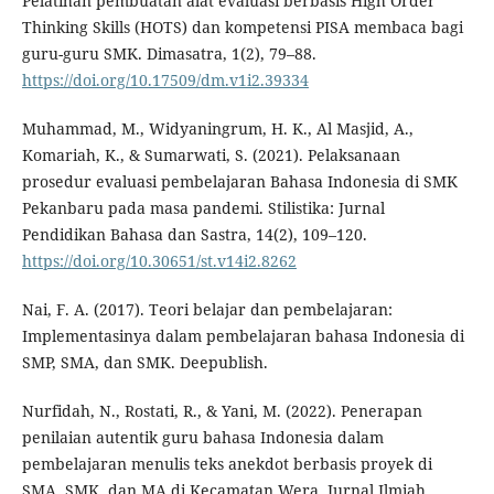
Pelatihan pembuatan alat evaluasi berbasis High Order
Thinking Skills (HOTS) dan kompetensi PISA membaca bagi
guru-guru SMK. Dimasatra, 1(2), 79–88.
https://doi.org/10.17509/dm.v1i2.39334
Muhammad, M., Widyaningrum, H. K., Al Masjid, A.,
Komariah, K., & Sumarwati, S. (2021). Pelaksanaan
prosedur evaluasi pembelajaran Bahasa Indonesia di SMK
Pekanbaru pada masa pandemi. Stilistika: Jurnal
Pendidikan Bahasa dan Sastra, 14(2), 109–120.
https://doi.org/10.30651/st.v14i2.8262
Nai, F. A. (2017). Teori belajar dan pembelajaran:
Implementasinya dalam pembelajaran bahasa Indonesia di
SMP, SMA, dan SMK. Deepublish.
Nurfidah, N., Rostati, R., & Yani, M. (2022). Penerapan
penilaian autentik guru bahasa Indonesia dalam
pembelajaran menulis teks anekdot berbasis proyek di
SMA, SMK, dan MA di Kecamatan Wera. Jurnal Ilmiah