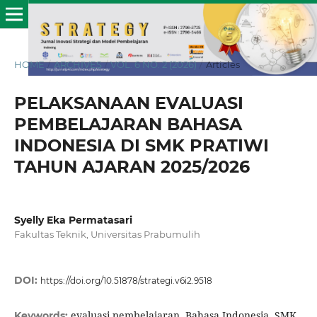
HOME
/
ARCHIVES
/
VOL. 6 NO. 2 (2026)
/
Articles
PELAKSANAAN EVALUASI
PEMBELAJARAN BAHASA
INDONESIA DI SMK PRATIWI
TAHUN AJARAN 2025/2026
Syelly Eka Permatasari
Fakultas Teknik, Universitas Prabumulih
DOI:
https://doi.org/10.51878/strategi.v6i2.9518
evaluasi pembelajaran, Bahasa Indonesia, SMK,
Keywords: