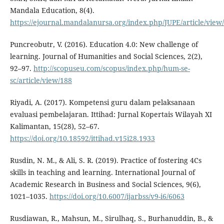
Mandala Education, 8(4).
https://ejournal.mandalanursa.org/index.php/JUPE/article/view
Puncreobutr, V. (2016). Education 4.0: New challenge of
learning. Journal of Humanities and Social Sciences, 2(2),
92–97.
http://scopuseu.com/scopus/index.php/hum-se-
sc/article/view/188
Riyadi, A. (2017). Kompetensi guru dalam pelaksanaan
evaluasi pembelajaran. Ittihad: Jurnal Kopertais Wilayah XI
Kalimantan, 15(28), 52–67.
https://doi.org/10.18592/ittihad.v15i28.1933
Rusdin, N. M., & Ali, S. R. (2019). Practice of fostering 4Cs
skills in teaching and learning. International Journal of
Academic Research in Business and Social Sciences, 9(6),
1021–1035.
https://doi.org/10.6007/ijarbss/v9-i6/6063
Rusdiawan, R., Mahsun, M., Sirulhaq, S., Burhanuddin, B., &