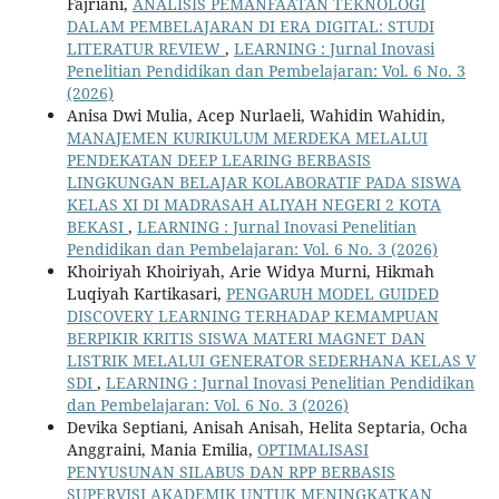
Fajriani,
ANALISIS PEMANFAATAN TEKNOLOGI
DALAM PEMBELAJARAN DI ERA DIGITAL: STUDI
LITERATUR REVIEW
,
LEARNING : Jurnal Inovasi
Penelitian Pendidikan dan Pembelajaran: Vol. 6 No. 3
(2026)
Anisa Dwi Mulia, Acep Nurlaeli, Wahidin Wahidin,
MANAJEMEN KURIKULUM MERDEKA MELALUI
PENDEKATAN DEEP LEARING BERBASIS
LINGKUNGAN BELAJAR KOLABORATIF PADA SISWA
KELAS XI DI MADRASAH ALIYAH NEGERI 2 KOTA
BEKASI
,
LEARNING : Jurnal Inovasi Penelitian
Pendidikan dan Pembelajaran: Vol. 6 No. 3 (2026)
Khoiriyah Khoiriyah, Arie Widya Murni, Hikmah
Luqiyah Kartikasari,
PENGARUH MODEL GUIDED
DISCOVERY LEARNING TERHADAP KEMAMPUAN
BERPIKIR KRITIS SISWA MATERI MAGNET DAN
LISTRIK MELALUI GENERATOR SEDERHANA KELAS V
SDI
,
LEARNING : Jurnal Inovasi Penelitian Pendidikan
dan Pembelajaran: Vol. 6 No. 3 (2026)
Devika Septiani, Anisah Anisah, Helita Septaria, Ocha
Anggraini, Mania Emilia,
OPTIMALISASI
PENYUSUNAN SILABUS DAN RPP BERBASIS
SUPERVISI AKADEMIK UNTUK MENINGKATKAN