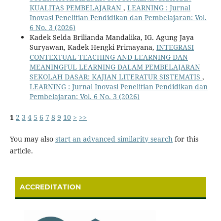
KUALITAS PEMBELAJARAN
,
LEARNING : Jurnal
Inovasi Penelitian Pendidikan dan Pembelajaran: Vol.
6 No. 3 (2026)
Kadek Selda Brilianda Mandalika, IG. Agung Jaya
Suryawan, Kadek Hengki Primayana,
INTEGRASI
CONTEXTUAL TEACHING AND LEARNING DAN
MEANINGFUL LEARNING DALAM PEMBELAJARAN
SEKOLAH DASAR: KAJIAN LITERATUR SISTEMATIS
,
LEARNING : Jurnal Inovasi Penelitian Pendidikan dan
Pembelajaran: Vol. 6 No. 3 (2026)
1
2
3
4
5
6
7
8
9
10
>
>>
You may also
start an advanced similarity search
for this
article.
ACCREDITATION