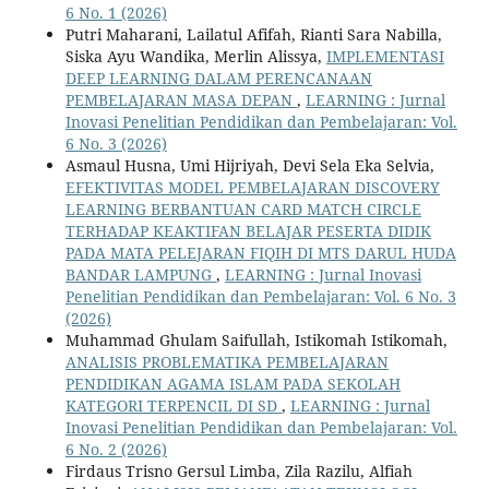
6 No. 1 (2026)
Putri Maharani, Lailatul Afifah, Rianti Sara Nabilla,
Siska Ayu Wandika, Merlin Alissya,
IMPLEMENTASI
DEEP LEARNING DALAM PERENCANAAN
PEMBELAJARAN MASA DEPAN
,
LEARNING : Jurnal
Inovasi Penelitian Pendidikan dan Pembelajaran: Vol.
6 No. 3 (2026)
Asmaul Husna, Umi Hijriyah, Devi Sela Eka Selvia,
EFEKTIVITAS MODEL PEMBELAJARAN DISCOVERY
LEARNING BERBANTUAN CARD MATCH CIRCLE
TERHADAP KEAKTIFAN BELAJAR PESERTA DIDIK
PADA MATA PELEJARAN FIQIH DI MTS DARUL HUDA
BANDAR LAMPUNG
,
LEARNING : Jurnal Inovasi
Penelitian Pendidikan dan Pembelajaran: Vol. 6 No. 3
(2026)
Muhammad Ghulam Saifullah, Istikomah Istikomah,
ANALISIS PROBLEMATIKA PEMBELAJARAN
PENDIDIKAN AGAMA ISLAM PADA SEKOLAH
KATEGORI TERPENCIL DI SD
,
LEARNING : Jurnal
Inovasi Penelitian Pendidikan dan Pembelajaran: Vol.
6 No. 2 (2026)
Firdaus Trisno Gersul Limba, Zila Razilu, Alfiah