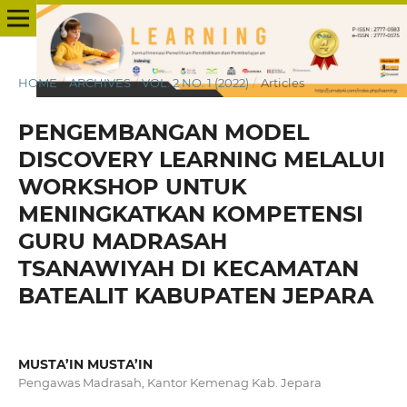
HOME
/
ARCHIVES
/
VOL. 2 NO. 1 (2022)
/
Articles
PENGEMBANGAN MODEL
DISCOVERY LEARNING MELALUI
WORKSHOP UNTUK
MENINGKATKAN KOMPETENSI
GURU MADRASAH
TSANAWIYAH DI KECAMATAN
BATEALIT KABUPATEN JEPARA
MUSTA’IN MUSTA’IN
Pengawas Madrasah, Kantor Kemenag Kab. Jepara