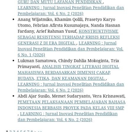
GURU DAN MUTU LAYANAN PENDIDIKAN
,
LEARNING : Jurnal Inovasi Penelitian Pendidikan dan
Pembelajaran: Vol. 6 No. 2 (2026)
Anang Wijatmiko, Khamim Qolili, Prasetyo Karyo
Utomo, Febrian Afirsta Kusumajaya, Nanda Hasnan
Fardany, Arief Rahman Yusuf,
KONSTRUKTIVISME
SEBAGAI RESISTENSI TERHADAP KRISIS REFLEKSI
GENERASI Z DI ERA DIGITAL
,
LEARNING : Jurnal
Inovasi Penelitian Pendidikan dan Pembelajaran: Vol.
6 No. 1 (2026)
Lukman Samatowa, Chindy Dahlia Mokoginta, Tria
Primayanti,
ANALISIS TINGKAT LITERASI DIGITAL
MAHASISWA BERDASARKAN DIMENSI CAKAP,
BUDAYA, ETIKA, DAN KEAMANAN DIGITAL
,
LEARNING : Jurnal Inovasi Penelitian Pendidikan dan
Pembelajaran: Vol. 6 No. 2 (2026)
Abdi Ajar Susilo, Memet Sudaryanto, Vera Krisnawati,
PEMETAAN PELAKSANAAN PEMBELAJARAN BAHASA
INDONESIA BERBASIS PROYEK PADA KELAS VIII SMP
,
LEARNING : Jurnal Inovasi Penelitian Pendidikan
dan Pembelajaran: Vol. 6 No. 2 (2026)
1
2
3
4
5
6
7
8
>
>>