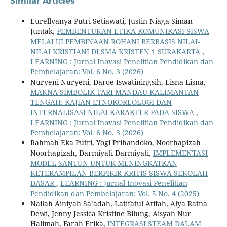
Similar Articles
Eurellvanya Putri Setiawati, Justin Niaga Siman
Juntak,
PEMBENTUKAN ETIKA KOMUNIKASI SISWA
MELALUI PEMBINAAN ROHANI BERBASIS NILAI-
NILAI KRISTIANI DI SMA KRISTEN 1 SURAKARTA
,
LEARNING : Jurnal Inovasi Penelitian Pendidikan dan
Pembelajaran: Vol. 6 No. 3 (2026)
Nuryeni Nuryeni, Daroe Iswatiningsih, Lisna Lisna,
MAKNA SIMBOLIK TARI MANDAU KALIMANTAN
TENGAH: KAJIAN ETNOKOREOLOGI DAN
INTERNALISASI NILAI KARAKTER PADA SISWA
,
LEARNING : Jurnal Inovasi Penelitian Pendidikan dan
Pembelajaran: Vol. 6 No. 3 (2026)
Rahmah Eka Putri, Yogi Prihandoko, Noorhapizah
Noorhapizah, Darmiyati Darmiyati,
IMPLEMENTASI
MODEL SANTUN UNTUK MENINGKATKAN
KETERAMPILAN BERPIKIR KRITIS SISWA SEKOLAH
DASAR
,
LEARNING : Jurnal Inovasi Penelitian
Pendidikan dan Pembelajaran: Vol. 5 No. 4 (2025)
Nailah Ainiyah Sa’adah, Latifatul Atifah, Alya Ratna
Dewi, Jenny Jessica Kristine Bilung, Aisyah Nur
Halimah, Farah Erika,
INTEGRASI STEAM DALAM