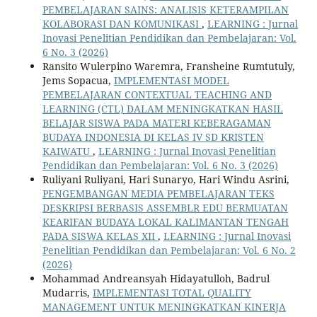
PEMBELAJARAN SAINS: ANALISIS KETERAMPILAN
KOLABORASI DAN KOMUNIKASI
,
LEARNING : Jurnal
Inovasi Penelitian Pendidikan dan Pembelajaran: Vol.
6 No. 3 (2026)
Ransito Wulerpino Waremra, Fransheine Rumtutuly,
Jems Sopacua,
IMPLEMENTASI MODEL
PEMBELAJARAN CONTEXTUAL TEACHING AND
LEARNING (CTL) DALAM MENINGKATKAN HASIL
BELAJAR SISWA PADA MATERI KEBERAGAMAN
BUDAYA INDONESIA DI KELAS IV SD KRISTEN
KAIWATU
,
LEARNING : Jurnal Inovasi Penelitian
Pendidikan dan Pembelajaran: Vol. 6 No. 3 (2026)
Ruliyani Ruliyani, Hari Sunaryo, Hari Windu Asrini,
PENGEMBANGAN MEDIA PEMBELAJARAN TEKS
DESKRIPSI BERBASIS ASSEMBLR EDU BERMUATAN
KEARIFAN BUDAYA LOKAL KALIMANTAN TENGAH
PADA SISWA KELAS XII
,
LEARNING : Jurnal Inovasi
Penelitian Pendidikan dan Pembelajaran: Vol. 6 No. 2
(2026)
Mohammad Andreansyah Hidayatulloh, Badrul
Mudarris,
IMPLEMENTASI TOTAL QUALITY
MANAGEMENT UNTUK MENINGKATKAN KINERJA