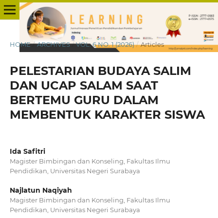
HOME
/
ARCHIVES
/
VOL. 6 NO. 1 (2026)
/
Articles
PELESTARIAN BUDAYA SALIM
DAN UCAP SALAM SAAT
BERTEMU GURU DALAM
MEMBENTUK KARAKTER SISWA
Ida Safitri
Magister Bimbingan dan Konseling, Fakultas Ilmu
Pendidikan, Universitas Negeri Surabaya
Najlatun Naqiyah
Magister Bimbingan dan Konseling, Fakultas Ilmu
Pendidikan, Universitas Negeri Surabaya