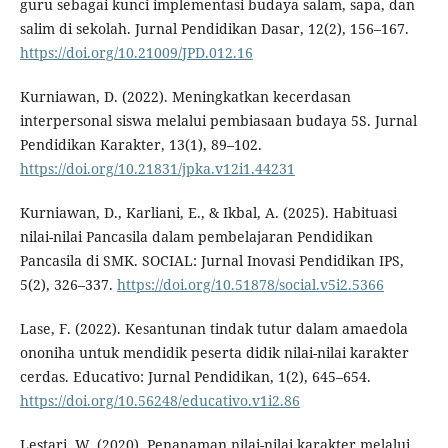
guru sebagai kunci implementasi budaya salam, sapa, dan
salim di sekolah. Jurnal Pendidikan Dasar, 12(2), 156–167.
https://doi.org/10.21009/JPD.012.16
Kurniawan, D. (2022). Meningkatkan kecerdasan
interpersonal siswa melalui pembiasaan budaya 5S. Jurnal
Pendidikan Karakter, 13(1), 89–102.
https://doi.org/10.21831/jpka.v12i1.44231
Kurniawan, D., Karliani, E., & Ikbal, A. (2025). Habituasi
nilai-nilai Pancasila dalam pembelajaran Pendidikan
Pancasila di SMK. SOCIAL: Jurnal Inovasi Pendidikan IPS,
5(2), 326–337.
https://doi.org/10.51878/social.v5i2.5366
Lase, F. (2022). Kesantunan tindak tutur dalam amaedola
ononiha untuk mendidik peserta didik nilai-nilai karakter
cerdas. Educativo: Jurnal Pendidikan, 1(2), 645–654.
https://doi.org/10.56248/educativo.v1i2.86
Lestari, W. (2020). Penanaman nilai-nilai karakter melalui