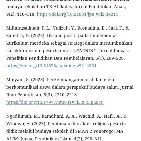
budaya sekolah di TK Al-Ikhlas. Jurnal Pendidikan Anak,
9(2), 110–118.
https://doi.org/10.21831/jpa.v9i2.34211
Miftahusalimah, P. L., Yulizah, Y., Rosmalina, E., Sari, F., &
Samitra, D. (2025). Disiplin positif pada implementasi
kurikulum merdeka sebagai strategi dalam menumbuhkan
karakter disiplin peserta didik. LEARNING: Jurnal Inovasi
Penelitian Pendidikan Dan Pembelajaran, 5(1), 209–220.
https://doi.org/10.51878/learning.v5i1.4331
Mulyani, S. (2023). Perkembangan moral dan etika
berkomunikasi siswa dalam perspektif budaya salim. Jurnal
Ilmu Pendidikan, 5(3), 2210–2218.
https://doi.org/10.17977/um031v5i32023p2210
Ngadhimah, M., Ramdhani, A. A., Wachid, A., Nafi’, A., &
Wibowo, A. (2023). Pembinaan karakter religius peserta
didik melalui budaya sekolah di SMAN 2 Ponorogo. MA
ALIM: Jurnal Pendidikan Islam, 4(2), 296–311.