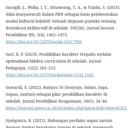
Saragih, J., Philia, I. T., Situmeang, T. A., & Yunita, S. (2025).
Nilai musyawarah dalam PKN sebagai basis pembentukan
modal kultural kolektif: Sebuah tinjauan pustaka tentang
demokrasi deliberatif di sekolah. SOCIAL: Jurnal Inovasi
Pendidikan IPS, 5(4), 1462–1473.
https://doi.org/10.51878/social.v5i4.7996
Sari, D. P. (2023). Pendidikan karakter terpadu melalui
optimalisasi hidden curriculum di sekolah. Jurnal
Pedagogia, 12(2), 201–215.
https://doi.org/10.21070/pedagogia.v12i2.1542
Suwardi, S. (2022). Budaya 5S (Senyum, Salam, Sapa,
Sopan, Santun) sebagai pilar pendidikan karakter di
sekolah. Jurnal Pendidikan Keagamaan, 10(1), 34–46.
https://journal.unnes.ac.id/sju/index.php/jpk/article/view/45321
Syahputra, R. (2022). Hubungan perilaku sopan santun
dengan tingkat kenakalan remaja di sekolah menengah.