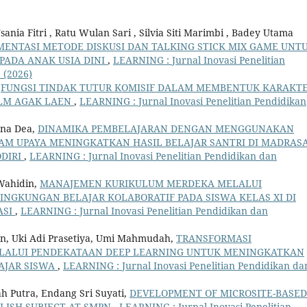
ania Fitri , Ratu Wulan Sari , Silvia Siti Marimbi , Badey Utama
MENTASI METODE DISKUSI DAN TALKING STICK MIX GAME UNT
ADA ANAK USIA DINI
,
LEARNING : Jurnal Inovasi Penelitian
 (2026)
,
FUNGSI TINDAK TUTUR KOMISIF DALAM MEMBENTUK KARAKT
ILM AGAK LAEN
,
LEARNING : Jurnal Inovasi Penelitian Pendidikan
iana Dea,
DINAMIKA PEMBELAJARAN DENGAN MENGGUNAKAN
AM UPAYA MENINGKATKAN HASIL BELAJAR SANTRI DI MADRAS
ODIRI
,
LEARNING : Jurnal Inovasi Penelitian Pendidikan dan
 Wahidin,
MANAJEMEN KURIKULUM MERDEKA MELALUI
INGKUNGAN BELAJAR KOLABORATIF PADA SISWA KELAS XI DI
ASI
,
LEARNING : Jurnal Inovasi Penelitian Pendidikan dan
an, Uki Adi Prasetiya, Umi Mahmudah,
TRANSFORMASI
MELALUI PENDEKATAAN DEEP LEARNING UNTUK MENINGKATKAN
AJAR SISWA
,
LEARNING : Jurnal Inovasi Penelitian Pendidikan da
 Putra, Endang Sri Suyati,
DEVELOPMENT OF MICROSITE-BASED
LISH SUBJECT AT SMPN
,
LEARNING : Jurnal Inovasi Penelitian