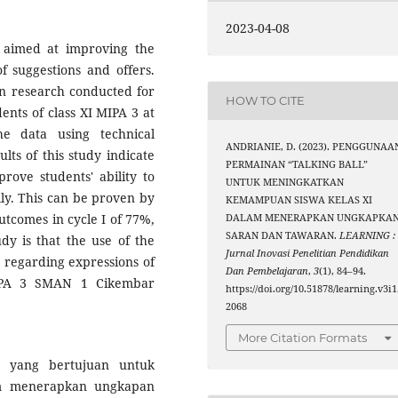
2023-04-08
ch aimed at improving the
of suggestions and offers.
ion research conducted for
HOW TO CITE
dents of class XI MIPA 3 at
e data using technical
ANDRIANIE, D. (2023). PENGGUNAA
lts of this study indicate
PERMAINAN “TALKING BALL”
rove students' ability to
UNTUK MENINGKATKAN
lly. This can be proven by
KEMAMPUAN SISWA KELAS XI
utcomes in cycle I of 77%,
DALAM MENERAPKAN UNGKAPKA
SARAN DAN TAWARAN.
LEARNING :
udy is that the use of the
Jurnal Inovasi Penelitian Pendidikan
 regarding expressions of
Dan Pembelajaran
,
3
(1), 84–94.
MIPA 3 SMAN 1 Cikembar
https://doi.org/10.51878/learning.v3i1
2068
More Citation Formats
an yang bertujuan untuk
m menerapkan ungkapan