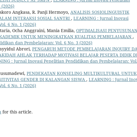
 (2026)
koro Angkasa, R. Panji Hermoyo,
ANALISIS SOSIOLINGUISTIK
ALAM INTERAKSI SOSIAL SANTRI
,
LEARNING : Jurnal Inovasi
ol. 6 No. 1 (2026)
ptaria, Ocha Anggraini, Mania Emilia,
OPTIMALISASI PENYUSUNA
I AKADEMIK UNTUK MENINGKATKAN KUALITAS PEMBELAJARAN
,
idikan dan Pembelajaran: Vol. 6 No. 3 (2026)
ayyidul Abrori,
PENGARUH METODE PEMBELAJARAN INQUIRY D
AKIDAH AHLAK TERHADAP MOTIVASI BELAJAR PESERTA DIDIK D
ING : Jurnal Inovasi Penelitian Pendidikan dan Pembelajaran: Vol
Khusumadewi,
PENDEKATAN KONSELING MULTIKULTURAL UNTUK
TIVITAS GENDER DI KALANGAN SISWA
,
LEARNING : Jurnal Ino
ol. 6 No. 1 (2026)
h
for this article.