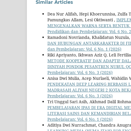
Similar Articles
Dea Nur Alifah, Hepi Khoerunnisa, Zulfa Ts
Pamungkas Allam, Lesi Oktiwanti ,
IMPLE
MENGENALKAN WARNA SERTA BENTUK P
Pendidikan dan Pembelajaran: Vol. 6 No. 2
Ramadoni Novrianda, Khalidatun Nuzula
DAN HUBUNGAN ANTARKARAKTER DI F
dan Pembelajaran: Vol. 6 No. 1 (2026)
Riki Apriyanto, Ikhwan Aziz Q, Leli Fertil
METODE KOOPERATIF DAN ADAPTIF DAL
DINIYAH PONDOK PESANTREN NURUL Q
Pembelajaran: Vol. 6 No. 3 (2026)
Anisa Dwi Mulia, Acep Nurlaeli, Wahidin
PENDEKATAN DEEP LEARING BERBASIS L
MADRASAH ALIYAH NEGERI 2 KOTA BEK
Pembelajaran: Vol. 6 No. 3 (2026)
Tri Unggul Sari Asih, Akhmad Dalil Rohm
PEMBELAJARAN IPAS DI ERA DIGITAL 
LITERASI SAINS DAN KEMANDIRIAN BEL
Pembelajaran: Vol. 6 No. 1 (2026)
Aditiya Dwi Nurrachmat, Chandra Anugrah
LEARNING MEDIA (HUMA ITAH) FOR ENG