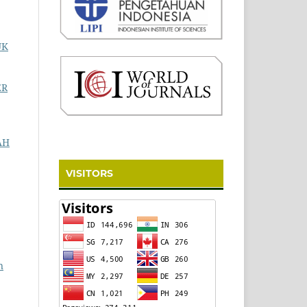
UK
ER
AH
VISITORS
n