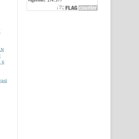
N
AN
I
. 6
vasi