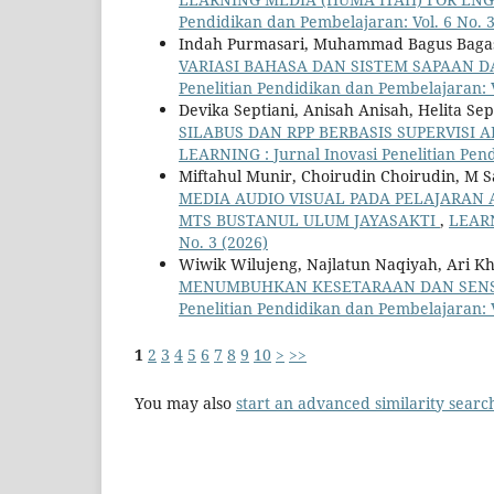
Pendidikan dan Pembelajaran: Vol. 6 No. 3
Indah Purmasari, Muhammad Bagus Bagas
VARIASI BAHASA DAN SISTEM SAPAAN D
Penelitian Pendidikan dan Pembelajaran: V
Devika Septiani, Anisah Anisah, Helita Se
SILABUS DAN RPP BERBASIS SUPERVIS
LEARNING : Jurnal Inovasi Penelitian Pend
Miftahul Munir, Choirudin Choirudin, M S
MEDIA AUDIO VISUAL PADA PELAJARAN 
MTS BUSTANUL ULUM JAYASAKTI
,
LEARN
No. 3 (2026)
Wiwik Wilujeng, Najlatun Naqiyah, Ari 
MENUMBUHKAN KESETARAAN DAN SENSI
Penelitian Pendidikan dan Pembelajaran: V
1
2
3
4
5
6
7
8
9
10
>
>>
You may also
start an advanced similarity searc