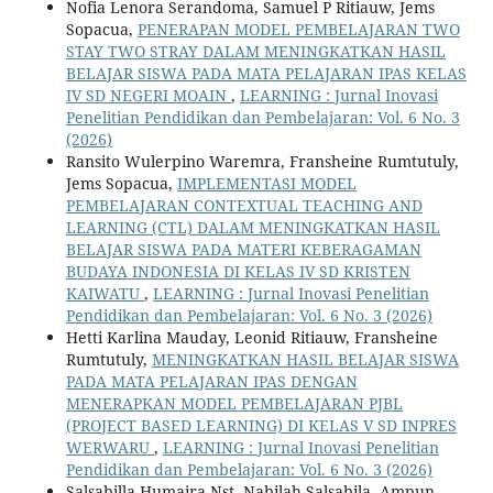
Nofia Lenora Serandoma, Samuel P Ritiauw, Jems
Sopacua,
PENERAPAN MODEL PEMBELAJARAN TWO
STAY TWO STRAY DALAM MENINGKATKAN HASIL
BELAJAR SISWA PADA MATA PELAJARAN IPAS KELAS
IV SD NEGERI MOAIN
,
LEARNING : Jurnal Inovasi
Penelitian Pendidikan dan Pembelajaran: Vol. 6 No. 3
(2026)
Ransito Wulerpino Waremra, Fransheine Rumtutuly,
Jems Sopacua,
IMPLEMENTASI MODEL
PEMBELAJARAN CONTEXTUAL TEACHING AND
LEARNING (CTL) DALAM MENINGKATKAN HASIL
BELAJAR SISWA PADA MATERI KEBERAGAMAN
BUDAYA INDONESIA DI KELAS IV SD KRISTEN
KAIWATU
,
LEARNING : Jurnal Inovasi Penelitian
Pendidikan dan Pembelajaran: Vol. 6 No. 3 (2026)
Hetti Karlina Mauday, Leonid Ritiauw, Fransheine
Rumtutuly,
MENINGKATKAN HASIL BELAJAR SISWA
PADA MATA PELAJARAN IPAS DENGAN
MENERAPKAN MODEL PEMBELAJARAN PJBL
(PROJECT BASED LEARNING) DI KELAS V SD INPRES
WERWARU
,
LEARNING : Jurnal Inovasi Penelitian
Pendidikan dan Pembelajaran: Vol. 6 No. 3 (2026)
Salsabilla Humaira Nst, Nabilah Salsabila, Ampun