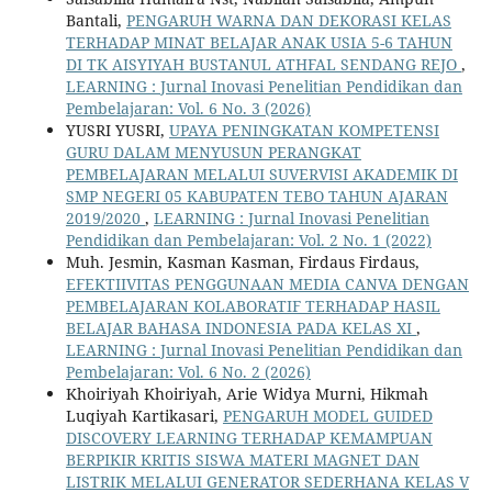
Bantali,
PENGARUH WARNA DAN DEKORASI KELAS
TERHADAP MINAT BELAJAR ANAK USIA 5-6 TAHUN
DI TK AISYIYAH BUSTANUL ATHFAL SENDANG REJO
,
LEARNING : Jurnal Inovasi Penelitian Pendidikan dan
Pembelajaran: Vol. 6 No. 3 (2026)
YUSRI YUSRI,
UPAYA PENINGKATAN KOMPETENSI
GURU DALAM MENYUSUN PERANGKAT
PEMBELAJARAN MELALUI SUVERVISI AKADEMIK DI
SMP NEGERI 05 KABUPATEN TEBO TAHUN AJARAN
2019/2020
,
LEARNING : Jurnal Inovasi Penelitian
Pendidikan dan Pembelajaran: Vol. 2 No. 1 (2022)
Muh. Jesmin, Kasman Kasman, Firdaus Firdaus,
EFEKTIIVITAS PENGGUNAAN MEDIA CANVA DENGAN
PEMBELAJARAN KOLABORATIF TERHADAP HASIL
BELAJAR BAHASA INDONESIA PADA KELAS XI
,
LEARNING : Jurnal Inovasi Penelitian Pendidikan dan
Pembelajaran: Vol. 6 No. 2 (2026)
Khoiriyah Khoiriyah, Arie Widya Murni, Hikmah
Luqiyah Kartikasari,
PENGARUH MODEL GUIDED
DISCOVERY LEARNING TERHADAP KEMAMPUAN
BERPIKIR KRITIS SISWA MATERI MAGNET DAN
LISTRIK MELALUI GENERATOR SEDERHANA KELAS V