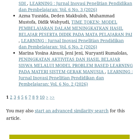
SDI
,
LEARNING : Jurnal Inovasi Penelitian Pendidikan
dan Pembelajaran: Vol. 6 No. 3 (2026)
Azma Yusnida, Deden Makbuloh, Muhammad
Mustofa, Didik Wahyudi,
TIME TOKEN: MODEL
PEMBELAJARAN DALAM MENINGKATKAN HASIL
BELAJAR PESERTA DIDIK PADA MATA PELAJARAN PAI
,
LEARNING : Jurnal Inovasi Penelitian Pendidikan
dan Pembelajaran: Vol. 6 No. 2 (2026)
Marina Yosina Ainusi, Jeni Jeni, Nuryanti Rumalolas,
PENINGKATAN AKTIVITAS DAN HASIL BELAJAR
SISWA MELALUI MODEL PROBLEM BASED LEARNING
PADA MATERI SISTEM GERAK MANUSIA
,
LEARNING :
Jurnal Inovasi Penelitian Pendidikan dan
Pembelajaran: Vol. 6 No. 2 (2026)
1
2
3
4
5
6
7
8
9
10
>
>>
You may also
start an advanced similarity search
for this
article.