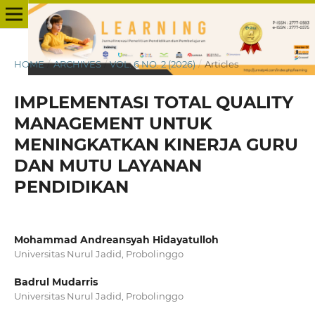
HOME
/
ARCHIVES
/
VOL. 6 NO. 2 (2026)
/
Articles
IMPLEMENTASI TOTAL QUALITY
MANAGEMENT UNTUK
MENINGKATKAN KINERJA GURU
DAN MUTU LAYANAN
PENDIDIKAN
Mohammad Andreansyah Hidayatulloh
Universitas Nurul Jadid, Probolinggo
Badrul Mudarris
Universitas Nurul Jadid, Probolinggo