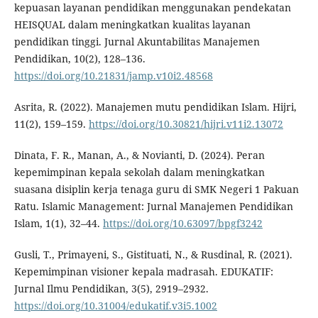
kepuasan layanan pendidikan menggunakan pendekatan
HEISQUAL dalam meningkatkan kualitas layanan
pendidikan tinggi. Jurnal Akuntabilitas Manajemen
Pendidikan, 10(2), 128–136.
https://doi.org/10.21831/jamp.v10i2.48568
Asrita, R. (2022). Manajemen mutu pendidikan Islam. Hijri,
11(2), 159–159.
https://doi.org/10.30821/hijri.v11i2.13072
Dinata, F. R., Manan, A., & Novianti, D. (2024). Peran
kepemimpinan kepala sekolah dalam meningkatkan
suasana disiplin kerja tenaga guru di SMK Negeri 1 Pakuan
Ratu. Islamic Management: Jurnal Manajemen Pendidikan
Islam, 1(1), 32–44.
https://doi.org/10.63097/bpgf3242
Gusli, T., Primayeni, S., Gistituati, N., & Rusdinal, R. (2021).
Kepemimpinan visioner kepala madrasah. EDUKATIF:
Jurnal Ilmu Pendidikan, 3(5), 2919–2932.
https://doi.org/10.31004/edukatif.v3i5.1002