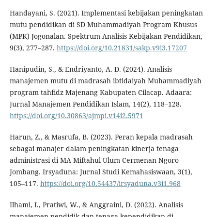
Handayani, S. (2021). Implementasi kebijakan peningkatan
mutu pendidikan di SD Muhammadiyah Program Khusus
(MPK) Jogonalan. Spektrum Analisis Kebijakan Pendidikan,
9(3), 277–287.
https://doi.org/10.21831/sakp.v9i3.17207
Hanipudin, S., & Endriyanto, A. D. (2024). Analisis
manajemen mutu di madrasah ibtidaiyah Muhammadiyah
program tahfidz Majenang Kabupaten Cilacap. Adaara:
Jurnal Manajemen Pendidikan Islam, 14(2), 118–128.
https://doi.org/10.30863/ajmpi.v14i2.5971
Harun, Z., & Masrufa, B. (2023). Peran kepala madrasah
sebagai manajer dalam peningkatan kinerja tenaga
administrasi di MA Miftahul Ulum Cermenan Ngoro
Jombang. Irsyaduna: Jurnal Studi Kemahasiswaan, 3(1),
105–117.
https://doi.org/10.54437/irsyaduna.v3i1.968
Ilhami, I., Pratiwi, W., & Anggraini, D. (2022). Analisis
manajemen pendidik dan tenaga kependidikan di