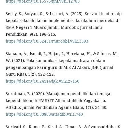
https://doi.org/10.15575/ijni.v9i1.12783
Serlly, S., Sofyan, S., & Lestari, A. (2025). Servant leadership
kepala sekolah dalam implementasi kurikulum merdeka di
SMA Negeri 1 Muaro Jambi. Muróbbî: Jurnal Ilmu
Pendidikan, 9(2), 196–215.
https://doi.org/10.52431/murobbi.v9i2.3593
Siahaan, A., Ismail, I., Hajar, I., Herviana, H., & Sitorus, M.
W. (2021). Pola komunikasi kepala madrasah dalam
pengembangan karir guru di MIS Al-Afkari. JGK (Jurnal
Guru Kita), 5(2), 122–122.
https://doi.org/10.24114/jgk.v5i2.27150
Suratman, B. (2020). Manajemen pendidik dan tenaga
kependidikan di PAUD IT Alhamdulillah Yogyakarta.
Attadib: Jurnal Pendidikan Agama Islam, 1(1), 34–50.
https://doi.org/10.30863/attadib.v1i1.740
Suriyati, S., Rama, B., Siraj, A., Umar, S., & Syamsudduha, S.