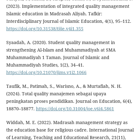
(2023). Implementation of integrated quality management
Islamic education in Madrasah Aliyah. Tafkir:
Interdisciplinary Journal of Islamic Education, 4(1), 95–112.
https://doi.org/10.31538/tijie.v4i1.355
Syaadah, A. (2020). Student quality management in
strengthening Al-Islam and Muhammadiyah at SMA
Muhammadiyah 1 Taman. Journal of Islamic and
Muhammadiyah Studies, 1(2), 34–41.
https://doi.org/10.21070/jims.v1i2.1066
Taufik, M., Patimah, S., Warisno, A., & Murtafiah, N. H.
(2024). Total quality manajemen sebagai upaya
peningkatan proses pendidikan. Journal on Education, 6(4),
18870–18877.
https://doi.org/10.31004/joe.v6i4.5861
Widdah, M. E. (2022). Madrasah management strategy as
the education base for religious cadre. International Journal
of Learning, Teaching and Educational Research, 21(11),