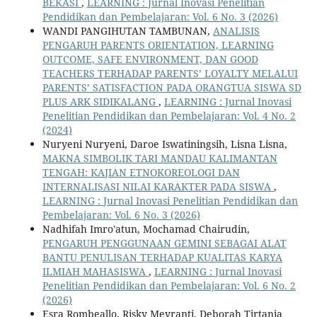
BEKASI
,
LEARNING : Jurnal Inovasi Penelitian
Pendidikan dan Pembelajaran: Vol. 6 No. 3 (2026)
WANDI PANGIHUTAN TAMBUNAN,
ANALISIS
PENGARUH PARENTS ORIENTATION, LEARNING
OUTCOME, SAFE ENVIRONMENT, DAN GOOD
TEACHERS TERHADAP PARENTS’ LOYALTY MELALUI
PARENTS’ SATISFACTION PADA ORANGTUA SISWA SD
PLUS ARK SIDIKALANG
,
LEARNING : Jurnal Inovasi
Penelitian Pendidikan dan Pembelajaran: Vol. 4 No. 2
(2024)
Nuryeni Nuryeni, Daroe Iswatiningsih, Lisna Lisna,
MAKNA SIMBOLIK TARI MANDAU KALIMANTAN
TENGAH: KAJIAN ETNOKOREOLOGI DAN
INTERNALISASI NILAI KARAKTER PADA SISWA
,
LEARNING : Jurnal Inovasi Penelitian Pendidikan dan
Pembelajaran: Vol. 6 No. 3 (2026)
Nadhifah Imro'atun, Mochamad Chairudin,
PENGARUH PENGGUNAAN GEMINI SEBAGAI ALAT
BANTU PENULISAN TERHADAP KUALITAS KARYA
ILMIAH MAHASISWA
,
LEARNING : Jurnal Inovasi
Penelitian Pendidikan dan Pembelajaran: Vol. 6 No. 2
(2026)
Esra Rombeallo, Risky Meyranti, Deborah Tirtania