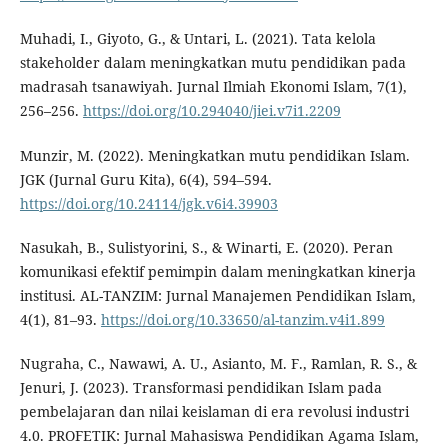
Muhadi, I., Giyoto, G., & Untari, L. (2021). Tata kelola
stakeholder dalam meningkatkan mutu pendidikan pada
madrasah tsanawiyah. Jurnal Ilmiah Ekonomi Islam, 7(1),
256–256.
https://doi.org/10.294040/jiei.v7i1.2209
Munzir, M. (2022). Meningkatkan mutu pendidikan Islam.
JGK (Jurnal Guru Kita), 6(4), 594–594.
https://doi.org/10.24114/jgk.v6i4.39903
Nasukah, B., Sulistyorini, S., & Winarti, E. (2020). Peran
komunikasi efektif pemimpin dalam meningkatkan kinerja
institusi. AL-TANZIM: Jurnal Manajemen Pendidikan Islam,
4(1), 81–93.
https://doi.org/10.33650/al-tanzim.v4i1.899
Nugraha, C., Nawawi, A. U., Asianto, M. F., Ramlan, R. S., &
Jenuri, J. (2023). Transformasi pendidikan Islam pada
pembelajaran dan nilai keislaman di era revolusi industri
4.0. PROFETIK: Jurnal Mahasiswa Pendidikan Agama Islam,