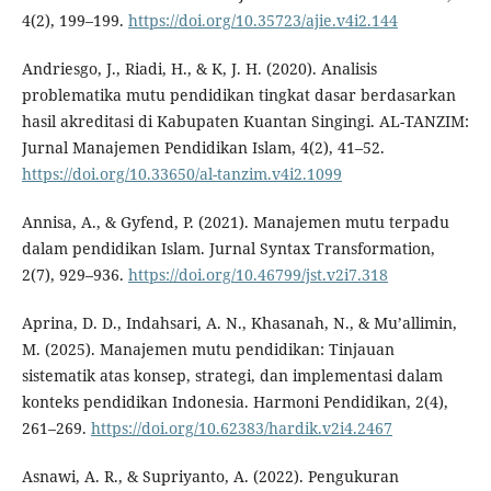
4(2), 199–199.
https://doi.org/10.35723/ajie.v4i2.144
Andriesgo, J., Riadi, H., & K, J. H. (2020). Analisis
problematika mutu pendidikan tingkat dasar berdasarkan
hasil akreditasi di Kabupaten Kuantan Singingi. AL-TANZIM:
Jurnal Manajemen Pendidikan Islam, 4(2), 41–52.
https://doi.org/10.33650/al-tanzim.v4i2.1099
Annisa, A., & Gyfend, P. (2021). Manajemen mutu terpadu
dalam pendidikan Islam. Jurnal Syntax Transformation,
2(7), 929–936.
https://doi.org/10.46799/jst.v2i7.318
Aprina, D. D., Indahsari, A. N., Khasanah, N., & Mu’allimin,
M. (2025). Manajemen mutu pendidikan: Tinjauan
sistematik atas konsep, strategi, dan implementasi dalam
konteks pendidikan Indonesia. Harmoni Pendidikan, 2(4),
261–269.
https://doi.org/10.62383/hardik.v2i4.2467
Asnawi, A. R., & Supriyanto, A. (2022). Pengukuran