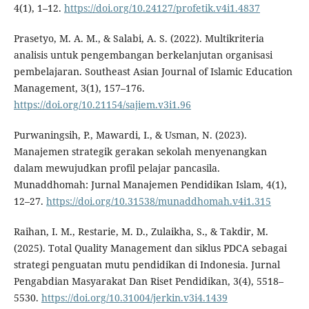
4(1), 1–12.
https://doi.org/10.24127/profetik.v4i1.4837
Prasetyo, M. A. M., & Salabi, A. S. (2022). Multikriteria
analisis untuk pengembangan berkelanjutan organisasi
pembelajaran. Southeast Asian Journal of Islamic Education
Management, 3(1), 157–176.
https://doi.org/10.21154/sajiem.v3i1.96
Purwaningsih, P., Mawardi, I., & Usman, N. (2023).
Manajemen strategik gerakan sekolah menyenangkan
dalam mewujudkan profil pelajar pancasila.
Munaddhomah: Jurnal Manajemen Pendidikan Islam, 4(1),
12–27.
https://doi.org/10.31538/munaddhomah.v4i1.315
Raihan, I. M., Restarie, M. D., Zulaikha, S., & Takdir, M.
(2025). Total Quality Management dan siklus PDCA sebagai
strategi penguatan mutu pendidikan di Indonesia. Jurnal
Pengabdian Masyarakat Dan Riset Pendidikan, 3(4), 5518–
5530.
https://doi.org/10.31004/jerkin.v3i4.1439