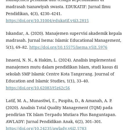
madrasah tsanawiyah swasta. EDUKATIF: Jurnal Ilmu
Pendidikan, 4(3), 4230–4241.
https://doi.org/10.31004/edukatif.v4i3.2815
Iskandar, A. (2020). Manajemen supervisi akademik kepala
madrasah. Jurnal Isema: Islamic Educational Management,
5(1), 69–82.
https://doi.org/10.15575/isema.v5i1.5976
Isnaeni, N. N., & Hakim, L. (2024). Analisis implementasi
manajemen mutu dalam pendidikan Islam, studi kasus di
sekolah SMP Islamic Centre Kota Tangerang. Journal of
Education and Islamic Studies, 1(1), 33–40.
https://doi.org/10.62083/t5z62c56
Latif, M. A., Munastiwi, E., Puspita, D., & Amanah, A. P.
(2020). Analisis Total Quality Management (TQM) pada
pendirian TK Islam Terpadu Mutiara Plus Banguntapan.
AWLADY: Jurnal Pendidikan Anak, 6(2), 301–301.
https://doi.org/10.24235/awlady.v6i2.5783