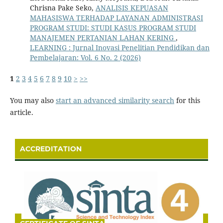
Chrisna Pake Seko,
ANALISIS KEPUASAN
MAHASISWA TERHADAP LAYANAN ADMINISTRASI
PROGRAM STUDI: STUDI KASUS PROGRAM STUDI
MANAJEMEN PERTANIAN LAHAN KERING
,
LEARNING : Jurnal Inovasi Penelitian Pendidikan dan
Pembelajaran: Vol. 6 No. 2 (2026)
1
2
3
4
5
6
7
8
9
10
>
>>
You may also
start an advanced similarity search
for this
article.
ACCREDITATION