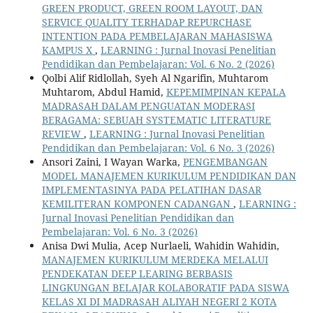
GREEN PRODUCT, GREEN ROOM LAYOUT, DAN
SERVICE QUALITY TERHADAP REPURCHASE
INTENTION PADA PEMBELAJARAN MAHASISWA
KAMPUS X
,
LEARNING : Jurnal Inovasi Penelitian
Pendidikan dan Pembelajaran: Vol. 6 No. 2 (2026)
Qolbi Alif Ridlollah, Syeh Al Ngarifin, Muhtarom
Muhtarom, Abdul Hamid,
KEPEMIMPINAN KEPALA
MADRASAH DALAM PENGUATAN MODERASI
BERAGAMA: SEBUAH SYSTEMATIC LITERATURE
REVIEW
,
LEARNING : Jurnal Inovasi Penelitian
Pendidikan dan Pembelajaran: Vol. 6 No. 3 (2026)
Ansori Zaini, I Wayan Warka,
PENGEMBANGAN
MODEL MANAJEMEN KURIKULUM PENDIDIKAN DAN
IMPLEMENTASINYA PADA PELATIHAN DASAR
KEMILITERAN KOMPONEN CADANGAN
,
LEARNING :
Jurnal Inovasi Penelitian Pendidikan dan
Pembelajaran: Vol. 6 No. 3 (2026)
Anisa Dwi Mulia, Acep Nurlaeli, Wahidin Wahidin,
MANAJEMEN KURIKULUM MERDEKA MELALUI
PENDEKATAN DEEP LEARING BERBASIS
LINGKUNGAN BELAJAR KOLABORATIF PADA SISWA
KELAS XI DI MADRASAH ALIYAH NEGERI 2 KOTA