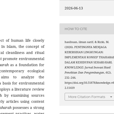
2026-06-13
HOW TO CITE
ect of human life closely
hasibuan, ilman sarif, & Rizki, M.
. In Islam, the concept of
(2026). PENTINGNYA MENJAGA
cal cleanliness and ritual
KEBERSIHAN LINGKUNGAN:
IMPLEMENTASI KONSEP THAHARA
hat promote environmental
DALAM KEHIDUPAN SEHARI-HARI.
harah
as a foundation for
KNOWLEDGE: Jurnal Inovasi Hasil
contemporary ecological
Penelitian Dan Pengembangan
,
6
(2),
e aims to analyze the
232–244.
 basis for environmental
https://doi.org/10.51878/knowledge.v6
2.11419
mploys a literature review
ch by examining sources
More Citation Formats
ly articles using content
aharah
possesses a strong
agement practices, water