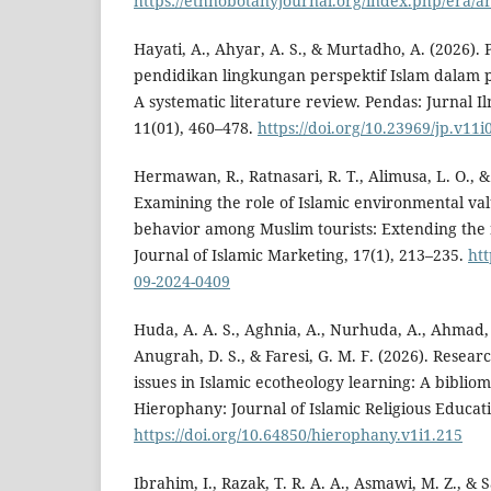
https://ethnobotanyjournal.org/index.php/era/ar
Hayati, A., Ahyar, A. S., & Murtadho, A. (2026
pendidikan lingkungan perspektif Islam dalam 
A systematic literature review. Pendas: Jurnal 
11(01), 460–478.
https://doi.org/10.23969/jp.v11
Hermawan, R., Ratnasari, R. T., Alimusa, L. O., &
Examining the role of Islamic environmental va
behavior among Muslim tourists: Extending the
Journal of Islamic Marketing, 17(1), 213–235.
htt
09-2024-0409
Huda, A. A. S., Aghnia, A., Nurhuda, A., Ahmad, 
Anugrah, D. S., & Faresi, G. M. F. (2026). Resear
issues in Islamic ecotheology learning: A biblio
Hierophany: Journal of Islamic Religious Educati
https://doi.org/10.64850/hierophany.v1i1.215
Ibrahim, I., Razak, T. R. A. A., Asmawi, M. Z., & 