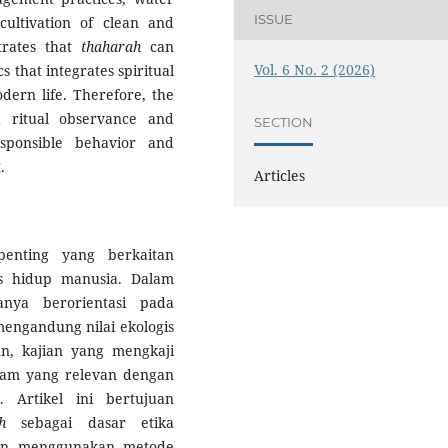
ISSUE
cultivation of clean and
trates that
thaharah
can
Vol. 6 No. 2 (2026)
s that integrates spiritual
dern life. Therefore, the
ritual observance and
SECTION
esponsible behavior and
.
Articles
enting yang berkaitan
s hidup manusia. Dalam
nya berorientasi pada
 mengandung nilai ekologis
n, kajian yang mengkaji
slam yang relevan dengan
 Artikel ini bertujuan
h
sebagai dasar etika
itian menggunakan metode