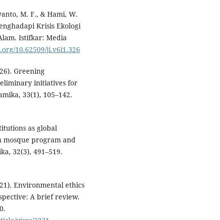
iyanto, M. F., & Hami, W.
nghadapi Krisis Ekologi
m. Istifkar: Media
i.org/10.62509/ji.v6i1.326
026). Greening
minary initiatives for
lamika, 33(1), 105–142.
titutions as global
een mosque program and
ka, 32(3), 491–519.
021). Environmental ethics
pective: A brief review.
0.