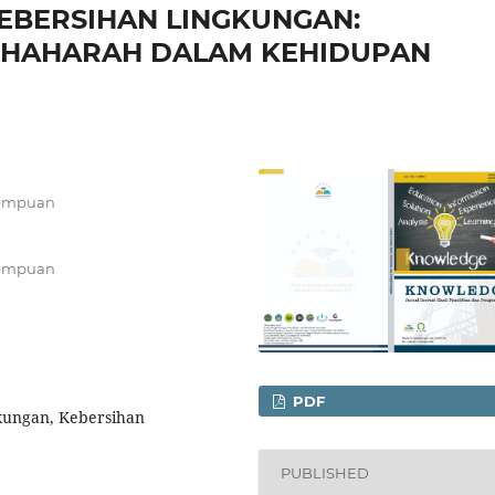
EBERSIHAN LINGKUNGAN:
THAHARAH DALAM KEHIDUPAN
dempuan
dempuan
PDF
gkungan, Kebersihan
PUBLISHED