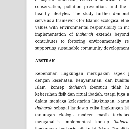
conservation, pollution prevention, and the 
healthy lifestyles. The study further demons
serve as a framework for Islamic ecological ethic
values with environmental responsibility in mo
implementation of
thaharah
extends beyond 
contributes to fostering environmentally r
supporting sustainable community development
ABSTRAK
Kebersihan lingkungan merupakan aspek p
dengan kesehatan, kenyamanan, dan kualita
Islam, konsep
thaharah
(bersuci) tidak ha
kebersihan fisik dan ritual ibadah, tetapi juga
dalam menjaga kelestarian lingkungan. Namu
thaharah
sebagai landasan etika lingkungan I
tantangan ekologis modern masih terbatas.
menganalisis implementasi konsep
thahara
lingkungan berbasis nilai-nilai Islam. Penel