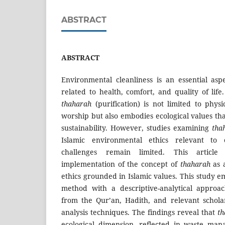
ABSTRACT
ABSTRACT
Environmental cleanliness is an essential asp
related to health, comfort, and quality of life
thaharah
(purification) is not limited to physi
worship but also embodies ecological values t
sustainability. However, studies examining
tha
Islamic environmental ethics relevant to 
challenges remain limited. This articl
implementation of the concept of
thaharah
as a
ethics grounded in Islamic values. This study e
method with a descriptive-analytical approa
from the Qur’an, Hadith, and relevant scholar
analysis techniques. The findings reveal that
th
ecological dimension, reflected in waste man