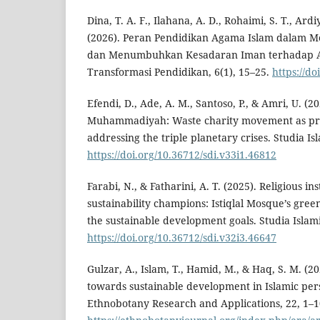
Dina, T. A. F., Ilahana, A. D., Rohaimi, S. T., Ard
(2026). Peran Pendidikan Agama Islam dalam Me
dan Menumbuhkan Kesadaran Iman terhadap Ala
Transformasi Pendidikan, 6(1), 15–25.
https://do
Efendi, D., Ade, A. M., Santoso, P., & Amri, U. (2
Muhammadiyah: Waste charity movement as preli
addressing the triple planetary crises. Studia Is
https://doi.org/10.36712/sdi.v33i1.46812
Farabi, N., & Fatharini, A. T. (2025). Religious ins
sustainability champions: Istiqlal Mosque’s gr
the sustainable development goals. Studia Islami
https://doi.org/10.36712/sdi.v32i3.46647
Gulzar, A., Islam, T., Hamid, M., & Haq, S. M. (2
towards sustainable development in Islamic pers
Ethnobotany Research and Applications, 22, 1–1