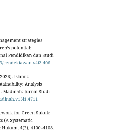
anagement strategies
ren’s potential:
nal Pendidikan dan Studi
253/cendekiawan.v4i3.406
(2026). Islamic
ainability: Analysis
 Madinah: Jurnal Studi
madinah.v13i1.4711
mework for Green Sukuk:
s (A Systematic
 & Hukum, 4(2), 4100–4108.