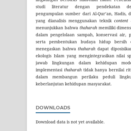
studi literatur dengan pendekatan deskr
pengumpulan sumber dari Al-Qur’an, Hadis, da
yang dianalisis menggunakan teknik
content 
menunjukkan bahwa
thaharah
memiliki dimensi
dalam pengelolaan sampah, konservasi air,
serta pembentukan budaya hidup bersih 
menegaskan bahwa
thaharah
dapat diposisika
ekologis Islam yang mengintegrasikan nilai s
jawab lingkungan dalam kehidupan mode
implementasi
thaharah
tidak hanya bernilai rit
dalam membangun perilaku peduli ling
keberlanjutan kehidupan masyarakat.
DOWNLOADS
Download data is not yet available.