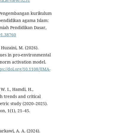
ticle/view/3231
). Pengembangan kurikulum
pendidikan agama Islam:
Ilmiah Pendidikan Dasar,
i01.38760
 Huzaini, M. (2026).
lues in pro-environmental
 norm activation model.
ps://doi.org/10.1108/JIMA-
W. I., Hamdi, H.,
ch trends and critical
metric study (2020–2025).
on, 1(1), 21–45.
Sarkawi, A. A. (2024).