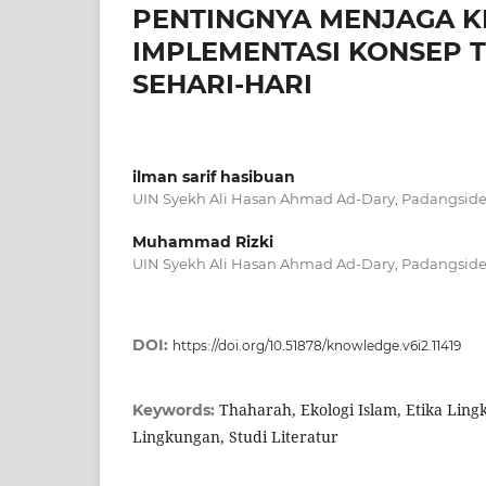
PENTINGNYA MENJAGA K
IMPLEMENTASI KONSEP 
SEHARI-HARI
ilman sarif hasibuan
UIN Syekh Ali Hasan Ahmad Ad-Dary, Padangsi
Muhammad Rizki
UIN Syekh Ali Hasan Ahmad Ad-Dary, Padangsi
DOI:
https://doi.org/10.51878/knowledge.v6i2.11419
Thaharah, Ekologi Islam, Etika Lin
Keywords:
Lingkungan, Studi Literatur