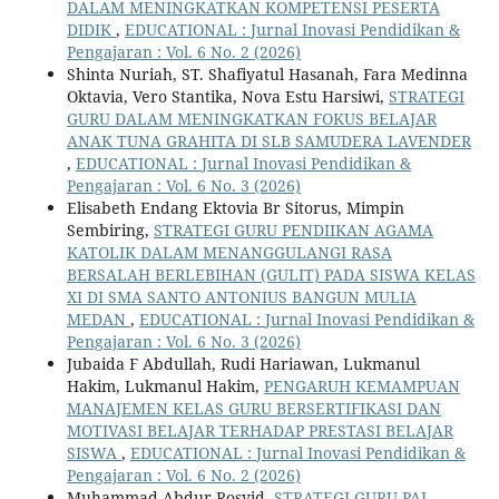
DALAM MENINGKATKAN KOMPETENSI PESERTA
DIDIK
,
EDUCATIONAL : Jurnal Inovasi Pendidikan &
Pengajaran : Vol. 6 No. 2 (2026)
Shinta Nuriah, ST. Shafiyatul Hasanah, Fara Medinna
Oktavia, Vero Stantika, Nova Estu Harsiwi,
STRATEGI
GURU DALAM MENINGKATKAN FOKUS BELAJAR
ANAK TUNA GRAHITA DI SLB SAMUDERA LAVENDER
,
EDUCATIONAL : Jurnal Inovasi Pendidikan &
Pengajaran : Vol. 6 No. 3 (2026)
Elisabeth Endang Ektovia Br Sitorus, Mimpin
Sembiring,
STRATEGI GURU PENDIIKAN AGAMA
KATOLIK DALAM MENANGGULANGI RASA
BERSALAH BERLEBIHAN (GULIT) PADA SISWA KELAS
XI DI SMA SANTO ANTONIUS BANGUN MULIA
MEDAN
,
EDUCATIONAL : Jurnal Inovasi Pendidikan &
Pengajaran : Vol. 6 No. 3 (2026)
Jubaida F Abdullah, Rudi Hariawan, Lukmanul
Hakim, Lukmanul Hakim,
PENGARUH KEMAMPUAN
MANAJEMEN KELAS GURU BERSERTIFIKASI DAN
MOTIVASI BELAJAR TERHADAP PRESTASI BELAJAR
SISWA
,
EDUCATIONAL : Jurnal Inovasi Pendidikan &
Pengajaran : Vol. 6 No. 2 (2026)
Muhammad Abdur Rosyid,
STRATEGI GURU PAI