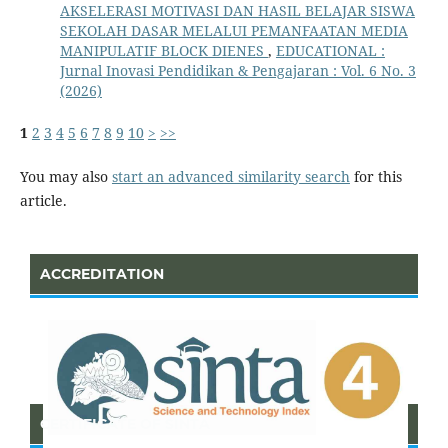
AKSELERASI MOTIVASI DAN HASIL BELAJAR SISWA
SEKOLAH DASAR MELALUI PEMANFAATAN MEDIA
MANIPULATIF BLOCK DIENES
,
EDUCATIONAL :
Jurnal Inovasi Pendidikan & Pengajaran : Vol. 6 No. 3
(2026)
1
2
3
4
5
6
7
8
9
10
>
>>
You may also
start an advanced similarity search
for this
article.
ACCREDITATION
CERTIFICATE OF SINTA