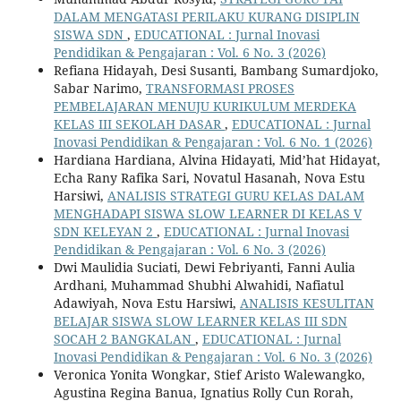
DALAM MENGATASI PERILAKU KURANG DISIPLIN
SISWA SDN
,
EDUCATIONAL : Jurnal Inovasi
Pendidikan & Pengajaran : Vol. 6 No. 3 (2026)
Refiana Hidayah, Desi Susanti, Bambang Sumardjoko,
Sabar Narimo,
TRANSFORMASI PROSES
PEMBELAJARAN MENUJU KURIKULUM MERDEKA
KELAS III SEKOLAH DASAR
,
EDUCATIONAL : Jurnal
Inovasi Pendidikan & Pengajaran : Vol. 6 No. 1 (2026)
Hardiana Hardiana, Alvina Hidayati, Mid’hat Hidayat,
Echa Rany Rafika Sari, Novatul Hasanah, Nova Estu
Harsiwi,
ANALISIS STRATEGI GURU KELAS DALAM
MENGHADAPI SISWA SLOW LEARNER DI KELAS V
SDN KELEYAN 2
,
EDUCATIONAL : Jurnal Inovasi
Pendidikan & Pengajaran : Vol. 6 No. 3 (2026)
Dwi Maulidia Suciati, Dewi Febriyanti, Fanni Aulia
Ardhani, Muhammad Shubhi Alwahidi, Nafiatul
Adawiyah, Nova Estu Harsiwi,
ANALISIS KESULITAN
BELAJAR SISWA SLOW LEARNER KELAS III SDN
SOCAH 2 BANGKALAN
,
EDUCATIONAL : Jurnal
Inovasi Pendidikan & Pengajaran : Vol. 6 No. 3 (2026)
Veronica Yonita Wongkar, Stief Aristo Walewangko,
Agustina Regina Banua, Ignatius Rolly Cun Rorah,