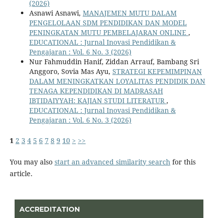
(2026)
Asnawi Asnawi,
MANAJEMEN MUTU DALAM
PENGELOLAAN SDM PENDIDIKAN DAN MODEL
PENINGKATAN MUTU PEMBELAJARAN ONLINE
,
EDUCATIONAL : Jurnal Inovasi Pendidikan &
Pengajaran : Vol. 6 No. 3 (2026)
Nur Fahmuddin Hanif, Ziddan Arrauf, Bambang Sri
Anggoro, Sovia Mas Ayu,
STRATEGI KEPEMIMPINAN
DALAM MENINGKATKAN LOYALITAS PENDIDIK DAN
TENAGA KEPENDIDIKAN DI MADRASAH
IBTIDAIYYAH: KAJIAN STUDI LITERATUR
,
EDUCATIONAL : Jurnal Inovasi Pendidikan &
Pengajaran : Vol. 6 No. 3 (2026)
1
2
3
4
5
6
7
8
9
10
>
>>
You may also
start an advanced similarity search
for this
article.
ACCREDITATION