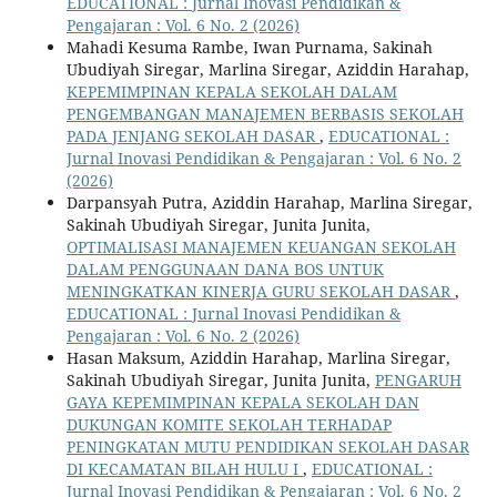
EDUCATIONAL : Jurnal Inovasi Pendidikan &
Pengajaran : Vol. 6 No. 2 (2026)
Mahadi Kesuma Rambe, Iwan Purnama, Sakinah
Ubudiyah Siregar, Marlina Siregar, Aziddin Harahap,
KEPEMIMPINAN KEPALA SEKOLAH DALAM
PENGEMBANGAN MANAJEMEN BERBASIS SEKOLAH
PADA JENJANG SEKOLAH DASAR
,
EDUCATIONAL :
Jurnal Inovasi Pendidikan & Pengajaran : Vol. 6 No. 2
(2026)
Darpansyah Putra, Aziddin Harahap, Marlina Siregar,
Sakinah Ubudiyah Siregar, Junita Junita,
OPTIMALISASI MANAJEMEN KEUANGAN SEKOLAH
DALAM PENGGUNAAN DANA BOS UNTUK
MENINGKATKAN KINERJA GURU SEKOLAH DASAR
,
EDUCATIONAL : Jurnal Inovasi Pendidikan &
Pengajaran : Vol. 6 No. 2 (2026)
Hasan Maksum, Aziddin Harahap, Marlina Siregar,
Sakinah Ubudiyah Siregar, Junita Junita,
PENGARUH
GAYA KEPEMIMPINAN KEPALA SEKOLAH DAN
DUKUNGAN KOMITE SEKOLAH TERHADAP
PENINGKATAN MUTU PENDIDIKAN SEKOLAH DASAR
DI KECAMATAN BILAH HULU I
,
EDUCATIONAL :
Jurnal Inovasi Pendidikan & Pengajaran : Vol. 6 No. 2