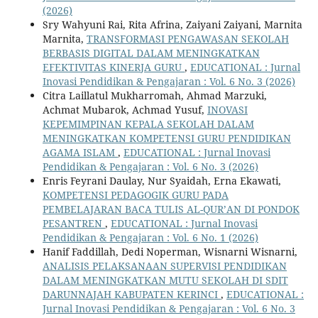
(2026)
Sry Wahyuni Rai, Rita Afrina, Zaiyani Zaiyani, Marnita
Marnita,
TRANSFORMASI PENGAWASAN SEKOLAH
BERBASIS DIGITAL DALAM MENINGKATKAN
EFEKTIVITAS KINERJA GURU
,
EDUCATIONAL : Jurnal
Inovasi Pendidikan & Pengajaran : Vol. 6 No. 3 (2026)
Citra Laillatul Mukharromah, Ahmad Marzuki,
Achmat Mubarok, Achmad Yusuf,
INOVASI
KEPEMIMPINAN KEPALA SEKOLAH DALAM
MENINGKATKAN KOMPETENSI GURU PENDIDIKAN
AGAMA ISLAM
,
EDUCATIONAL : Jurnal Inovasi
Pendidikan & Pengajaran : Vol. 6 No. 3 (2026)
Enris Feyrani Daulay, Nur Syaidah, Erna Ekawati,
KOMPETENSI PEDAGOGIK GURU PADA
PEMBELAJARAN BACA TULIS AL-QUR’AN DI PONDOK
PESANTREN
,
EDUCATIONAL : Jurnal Inovasi
Pendidikan & Pengajaran : Vol. 6 No. 1 (2026)
Hanif Faddillah, Dedi Noperman, Wisnarni Wisnarni,
ANALISIS PELAKSANAAN SUPERVISI PENDIDIKAN
DALAM MENINGKATKAN MUTU SEKOLAH DI SDIT
DARUNNAJAH KABUPATEN KERINCI
,
EDUCATIONAL :
Jurnal Inovasi Pendidikan & Pengajaran : Vol. 6 No. 3