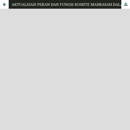
AKTUALISASI PERAN DAN FUNGSI KOMITE MADRASAH DALAM MENINGKATKAN KINERJA GURU SEBAGAI IMPLEMENTASI MANAJEMEN BERBASIS SEKOLAH