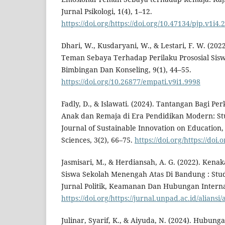
Jurnal Psikologi, 1(4), 1–12.
https://doi.org/https://doi.org/10.47134/pjp.v1i4.
Dhari, W., Kusdaryani, W., & Lestari, F. W. (20
Teman Sebaya Terhadap Perilaku Prososial Siswa
Bimbingan Dan Konseling, 9(1), 44–55.
https://doi.org/10.26877/empati.v9i1.9998
Fadly, D., & Islawati. (2024). Tantangan Bagi P
Anak dan Remaja di Era Pendidikan Modern: Stu
Journal of Sustainable Innovation on Education
Sciences, 3(2), 66–75.
https://doi.org/https://doi
Jasmisari, M., & Herdiansah, A. G. (2022). Ken
Siswa Sekolah Menengah Atas Di Bandung : Stud
Jurnal Politik, Keamanan Dan Hubungan Interna
https://doi.org/https://jurnal.unpad.ac.id/alians
Julinar, Syarif, K., & Aiyuda, N. (2024). Hubun