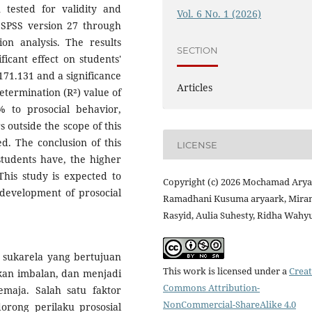
 tested for validity and
Vol. 6 No. 1 (2026)
g SPSS version 27 through
ion analysis. The results
SECTION
icant effect on students'
 171.131 and a significance
Articles
determination (R²) value of
% to prosocial behavior,
 outside the scope of this
ed. The conclusion of this
LICENSE
students have, the higher
This study is expected to
Copyright (c) 2026 Mochamad Arya
e development of prosocial
Ramadhani Kusuma aryaark, Miran
Rasyid, Aulia Suhesty, Ridha Wahy
 sukarela yang bertujuan
This work is licensed under a
Creat
an imbalan, dan menjadi
Commons Attribution-
maja. Salah satu faktor
NonCommercial-ShareAlike 4.0
rong perilaku prososial