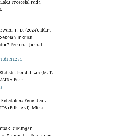
rilaku Prososial Pada
8.
rwani, F. D. (2024). Iklim
Sekolah Inklusif:
tor? Persona: Jurnal
v13i1.11281
 Statistik Pendidikan (M. T.
UMSIDA Press.
ss
Reliabilitas Penelitian:
S (Edisi Asli). Mitra
 Dampak Dukungan
n Sistematik. Publishing