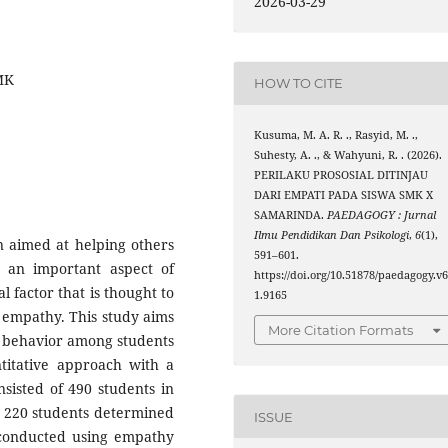
2026-03-29
SMK
HOW TO CITE
Kusuma, M. A. R. ., Rasyid, M. .,
Suhesty, A. ., & Wahyuni, R. . (2026).
PERILAKU PROSOSIAL DITINJAU
DARI EMPATI PADA SISWA SMK X
SAMARINDA.
PAEDAGOGY : Jurnal
Ilmu Pendidikan Dan Psikologi
,
6
(1),
on aimed at helping others
591–601.
s an important aspect of
https://doi.org/10.51878/paedagogy.v6
 factor that is thought to
1.9165
s empathy. This study aims
More Citation Formats
l behavior among students
itative approach with a
sisted of 490 students in
f 220 students determined
ISSUE
s conducted using empathy