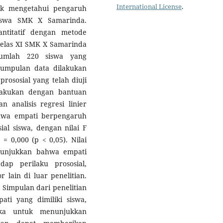
International License
.
tuk mengetahui pengaruh
siswa SMK X Samarinda.
ntitatif dengan metode
 kelas XI SMK X Samarinda
jumlah 220 siswa yang
umpulan data dilakukan
rososial yang telah diuji
 dilakukan dengan bantuan
 analisis regresi linier
ahwa empati berpengaruh
sial siswa, dengan nilai F
 = 0,000 (p < 0,05). Nilai
enunjukkan bahwa empati
ap perilaku prososial,
 lain di luar penelitian.
. Simpulan dari penelitian
ati yang dimiliki siswa,
eka untuk menunjukkan