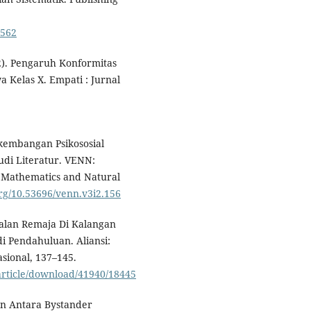
2562
22). Pengaruh Konformitas
 Kelas X. Empati : Jurnal
erkembangan Psikososial
di Literatur. VENN:
, Mathematics and Natural
.org/10.53696/venn.v3i2.156
akalan Remaja Di Kalangan
i Pendahuluan. Aliansi:
sional, 137–145.
i/article/download/41940/18445
gan Antara Bystander