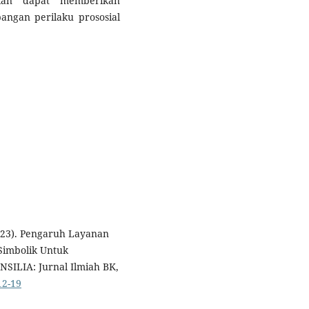
apkan dapat memberikan
bangan perilaku prososial
2023). Pengaruh Layanan
Simbolik Untuk
NSILIA: Jurnal Ilmiah BK,
12-19