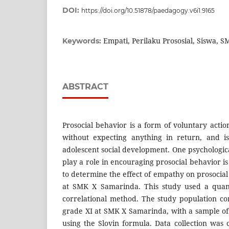
DOI:
https://doi.org/10.51878/paedagogy.v6i1.9165
Empati, Perilaku Prososial, Siswa, 
Keywords:
ABSTRACT
Prosocial behavior is a form of voluntary acti
without expecting anything in return, and i
adolescent social development. One psychological
play a role in encouraging prosocial behavior i
to determine the effect of empathy on prosocia
at SMK X Samarinda. This study used a quant
correlational method. The study population con
grade XI at SMK X Samarinda, with a sample o
using the Slovin formula. Data collection wa