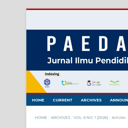
HOME
CURRENT
ARCHIVES
ANNOUN
HOME
/
ARCHIVES
/
VOL. 6 NO. 1 (2026)
/
Articles