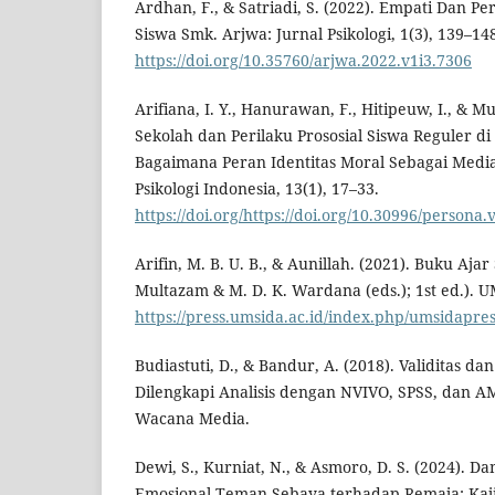
Ardhan, F., & Satriadi, S. (2022). Empati Dan Pe
Siswa Smk. Arjwa: Jurnal Psikologi, 1(3), 139–14
https://doi.org/10.35760/arjwa.2022.v1i3.7306
Arifiana, I. Y., Hanurawan, F., Hitipeuw, I., & Mu
Sekolah dan Perilaku Prososial Siswa Reguler di 
Bagaimana Peran Identitas Moral Sebagai Media
Psikologi Indonesia, 13(1), 17–33.
https://doi.org/https://doi.org/10.30996/persona.
Arifin, M. B. U. B., & Aunillah. (2021). Buku Ajar
Multazam & M. D. K. Wardana (eds.); 1st ed.). 
https://press.umsida.ac.id/index.php/umsidapre
Budiastuti, D., & Bandur, A. (2018). Validitas dan 
Dilengkapi Analisis dengan NVIVO, SPSS, dan AMO
Wacana Media.
Dewi, S., Kurniat, N., & Asmoro, D. S. (2024).
Emosional Teman Sebaya terhadap Remaja: Kajia