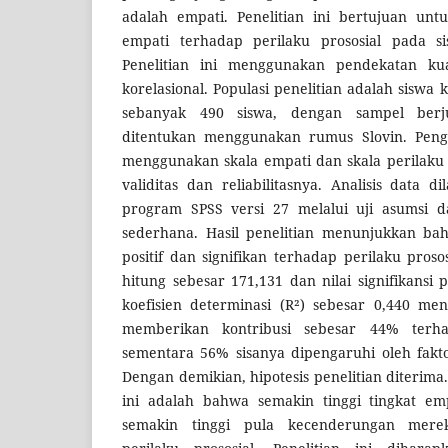
adalah empati. Penelitian ini bertujuan un
empati terhadap perilaku prososial pada 
Penelitian ini menggunakan pendekatan kua
korelasional. Populasi penelitian adalah siswa
sebanyak 490 siswa, dengan sampel ber
ditentukan menggunakan rumus Slovin. Peng
menggunakan skala empati dan skala perilaku p
validitas dan reliabilitasnya. Analisis data
program SPSS versi 27 melalui uji asumsi dan
sederhana. Hasil penelitian menunjukkan b
positif dan signifikan terhadap perilaku proso
hitung sebesar 171,131 dan nilai signifikansi p
koefisien determinasi (R²) sebesar 0,440 m
memberikan kontribusi sebesar 44% terhad
sementara 56% sisanya dipengaruhi oleh faktor
Dengan demikian, hipotesis penelitian diterima
ini adalah bahwa semakin tinggi tingkat emp
semakin tinggi pula kecenderungan mer