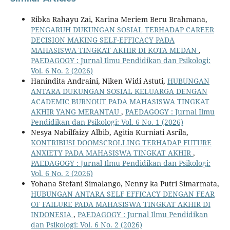
Ribka Rahayu Zai, Karina Meriem Beru Brahmana,
PENGARUH DUKUNGAN SOSIAL TERHADAP CAREER
DECISION MAKING SELF-EFFICACY PADA
MAHASISWA TINGKAT AKHIR DI KOTA MEDAN
,
PAEDAGOGY : Jurnal Ilmu Pendidikan dan Psikologi:
Vol. 6 No. 2 (2026)
Hanindita Andraini, Niken Widi Astuti,
HUBUNGAN
ANTARA DUKUNGAN SOSIAL KELUARGA DENGAN
ACADEMIC BURNOUT PADA MAHASISWA TINGKAT
AKHIR YANG MERANTAU
,
PAEDAGOGY : Jurnal Ilmu
Pendidikan dan Psikologi: Vol. 6 No. 1 (2026)
Nesya Nabilfaizy Albib, Agitia Kurniati Asrila,
KONTRIBUSI DOOMSCROLLING TERHADAP FUTURE
ANXIETY PADA MAHASISWA TINGKAT AKHIR
,
PAEDAGOGY : Jurnal Ilmu Pendidikan dan Psikologi:
Vol. 6 No. 2 (2026)
Yohana Stefani Simalango, Nenny ka Putri Simarmata,
HUBUNGAN ANTARA SELF EFFICACY DENGAN FEAR
OF FAILURE PADA MAHASISWA TINGKAT AKHIR DI
INDONESIA
,
PAEDAGOGY : Jurnal Ilmu Pendidikan
dan Psikologi: Vol. 6 No. 2 (2026)