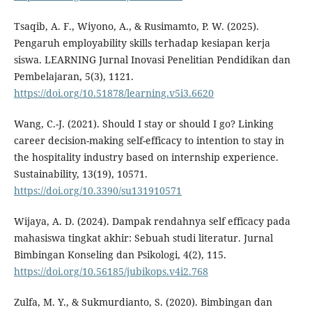
Tsaqib, A. F., Wiyono, A., & Rusimamto, P. W. (2025).
Pengaruh employability skills terhadap kesiapan kerja
siswa. LEARNING Jurnal Inovasi Penelitian Pendidikan dan
Pembelajaran, 5(3), 1121.
https://doi.org/10.51878/learning.v5i3.6620
Wang, C.-J. (2021). Should I stay or should I go? Linking
career decision-making self-efficacy to intention to stay in
the hospitality industry based on internship experience.
Sustainability, 13(19), 10571.
https://doi.org/10.3390/su131910571
Wijaya, A. D. (2024). Dampak rendahnya self efficacy pada
mahasiswa tingkat akhir: Sebuah studi literatur. Jurnal
Bimbingan Konseling dan Psikologi, 4(2), 115.
https://doi.org/10.56185/jubikops.v4i2.768
Zulfa, M. Y., & Sukmurdianto, S. (2020). Bimbingan dan