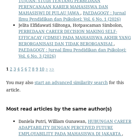
TUJUAN: STUDI TENTANG PERBEDAAN
PERENCANAAN KARIER MAHASISWA DAN
MAHASISWI DI PULAU JAWA
,
PAEDAGOGY : Jurnal
Ilmu Pendidikan dan Psikologi: Vol. 6 No. 1 (2026)
Jelita Elfidawati Silitonga, Hotpascaman Simbolon,
PERBEDAAN CAREER DECISION MAKING SELF-
EFFICACAY (CDMSE) PADA MAHASISWA AKHIR YANG
BERORGANISASI DAN TIDAK BERORGANISAI
,
PAEDAGOGY : Jurnal Ilmu Pendidikan dan Psikologi:
Vol. 6 No. 3 (2026)
1
2
3
4
5
6
7
8
9
10
>
>>
You may also
start an advanced similarity search
for this
article.
Most read articles by the same author(s)
Daniela Putri, William Gunawan,
HUBUNGAN CAREER
ADAPTABILITY DENGAN PERCEIVED FUTURE
EMPLOYABILITY PADA MAHASISWA DI JAKARTA
,