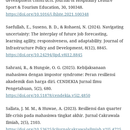
development constructs. Journal of Hospitality Leisure
Sport & Tourism Education, 30, 100348.
https://doi.org/10.1016/j.jhlste.2021.100348
Saefullah, E., Suseno, B. D., & Rohaeni, N. (2024). Navigating
uncertainty: The interplay of future job forecasting,
learning agility, responsiveness, and adaptability. Journal of
Infrastructure Policy and Development, 8(12), 8845.
https://doi.org/10.24294/jipd.v8i12.8845
Sahrani, R., & Hungsie, O. G. (2025). Kebijaksanaan
mahasiswa dengan impostor syndrome: Peran resiliensi
akademik dan harga diri. CENDEKIA Jurnal Ilmu
Pengetahuan, 5(2), 680.
https://doi.org/10.51878/cendekia.v5i2.4850
Sallata, J. M. M., & Huwae, A. (2023). Resiliensi dan quarter
life-crisis pada mahasiswa tingkat akhir. Jurnal Cakrawala
Ilmiah, 2(5), 2103.
https://doi.org/10.53625/jcijurnalcakrawalailmiah.v2i5.4725