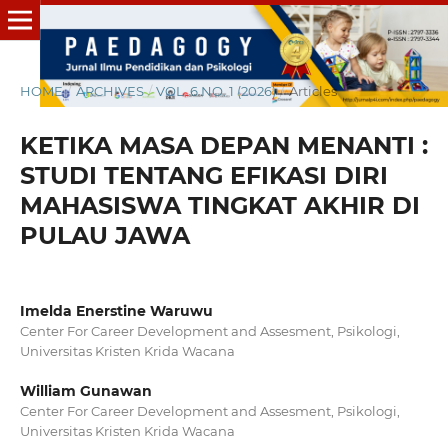
HOME
/
ARCHIVES
/
VOL. 6 NO. 1 (2026)
/
Articles
KETIKA MASA DEPAN MENANTI :
STUDI TENTANG EFIKASI DIRI
MAHASISWA TINGKAT AKHIR DI
PULAU JAWA
Imelda Enerstine Waruwu
Center For Career Development and Assesment, Psikologi,
Universitas Kristen Krida Wacana
William Gunawan
Center For Career Development and Assesment, Psikologi,
Universitas Kristen Krida Wacana