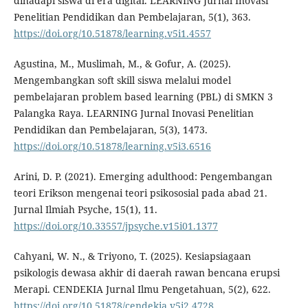
dihadapi siswa di era digital. LEARNING Jurnal Inovasi
Penelitian Pendidikan dan Pembelajaran, 5(1), 363.
https://doi.org/10.51878/learning.v5i1.4557
Agustina, M., Muslimah, M., & Gofur, A. (2025).
Mengembangkan soft skill siswa melalui model
pembelajaran problem based learning (PBL) di SMKN 3
Palangka Raya. LEARNING Jurnal Inovasi Penelitian
Pendidikan dan Pembelajaran, 5(3), 1473.
https://doi.org/10.51878/learning.v5i3.6516
Arini, D. P. (2021). Emerging adulthood: Pengembangan
teori Erikson mengenai teori psikososial pada abad 21.
Jurnal Ilmiah Psyche, 15(1), 11.
https://doi.org/10.33557/jpsyche.v15i01.1377
Cahyani, W. N., & Triyono, T. (2025). Kesiapsiagaan
psikologis dewasa akhir di daerah rawan bencana erupsi
Merapi. CENDEKIA Jurnal Ilmu Pengetahuan, 5(2), 622.
https://doi.org/10.51878/cendekia.v5i2.4728