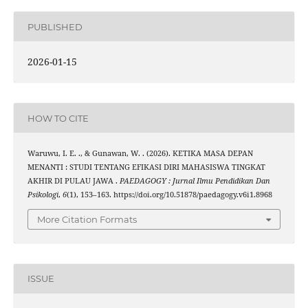
PUBLISHED
2026-01-15
HOW TO CITE
Waruwu, I. E. ., & Gunawan, W. . (2026). KETIKA MASA DEPAN
MENANTI : STUDI TENTANG EFIKASI DIRI MAHASISWA TINGKAT
AKHIR DI PULAU JAWA .
PAEDAGOGY : Jurnal Ilmu Pendidikan Dan
Psikologi
,
6
(1), 153–163. https://doi.org/10.51878/paedagogy.v6i1.8968
More Citation Formats
ISSUE