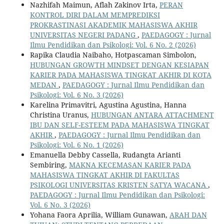
Nazhifah Maimun, Aflah Zakinov Irta,
PERAN
KONTROL DIRI DALAM MEMPREDIKSI
PROKRASTINASI AKADEMIK MAHASISWA AKHIR
UNIVERSITAS NEGERI PADANG
,
PAEDAGOGY : Jurnal
Ilmu Pendidikan dan Psikologi: Vol. 6 No. 2 (2026)
Rapika Claudia Naibaho, Hotpascaman Simbolon,
HUBUNGAN GROWTH MINDSET DENGAN KESIAPAN
KARIER PADA MAHASISWA TINGKAT AKHIR DI KOTA
MEDAN
,
PAEDAGOGY : Jurnal Ilmu Pendidikan dan
Psikologi: Vol. 6 No. 3 (2026)
Karelina Primavitri, Agustina Agustina, Hanna
Christina Uranus,
HUBUNGAN ANTARA ATTACHMENT
IBU DAN SELF-ESTEEM PADA MAHASISWA TINGKAT
AKHIR
,
PAEDAGOGY : Jurnal Ilmu Pendidikan dan
Psikologi: Vol. 6 No. 1 (2026)
Emanuella Debby Cassella, Rudangta Arianti
Sembiring,
MAKNA KECEMASAN KARIER PADA
MAHASISWA TINGKAT AKHIR DI FAKULTAS
PSIKOLOGI UNIVERSITAS KRISTEN SATYA WACANA
,
PAEDAGOGY : Jurnal Ilmu Pendidikan dan Psikologi:
Vol. 6 No. 3 (2026)
Yohana Faora Aprilia, William Gunawan,
ARAH DAN