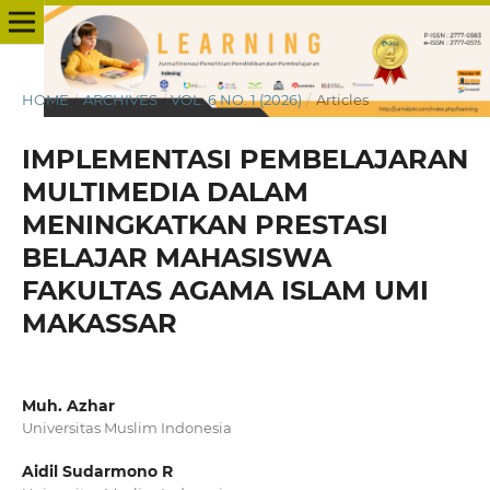
HOME
/
ARCHIVES
/
VOL. 6 NO. 1 (2026)
/
Articles
IMPLEMENTASI PEMBELAJARAN
MULTIMEDIA DALAM
MENINGKATKAN PRESTASI
BELAJAR MAHASISWA
FAKULTAS AGAMA ISLAM UMI
MAKASSAR
Muh. Azhar
Universitas Muslim Indonesia
Aidil Sudarmono R