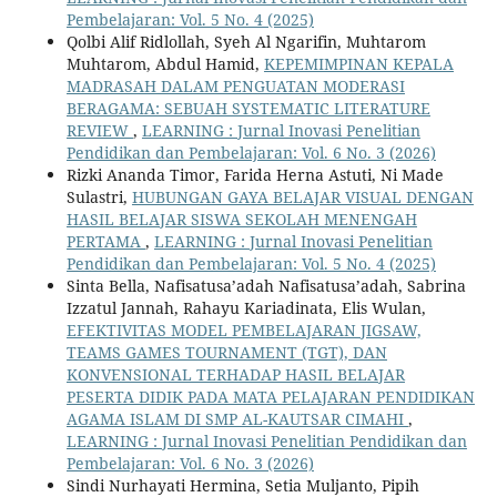
Pembelajaran: Vol. 5 No. 4 (2025)
Qolbi Alif Ridlollah, Syeh Al Ngarifin, Muhtarom
Muhtarom, Abdul Hamid,
KEPEMIMPINAN KEPALA
MADRASAH DALAM PENGUATAN MODERASI
BERAGAMA: SEBUAH SYSTEMATIC LITERATURE
REVIEW
,
LEARNING : Jurnal Inovasi Penelitian
Pendidikan dan Pembelajaran: Vol. 6 No. 3 (2026)
Rizki Ananda Timor, Farida Herna Astuti, Ni Made
Sulastri,
HUBUNGAN GAYA BELAJAR VISUAL DENGAN
HASIL BELAJAR SISWA SEKOLAH MENENGAH
PERTAMA
,
LEARNING : Jurnal Inovasi Penelitian
Pendidikan dan Pembelajaran: Vol. 5 No. 4 (2025)
Sinta Bella, Nafisatusa’adah Nafisatusa’adah, Sabrina
Izzatul Jannah, Rahayu Kariadinata, Elis Wulan,
EFEKTIVITAS MODEL PEMBELAJARAN JIGSAW,
TEAMS GAMES TOURNAMENT (TGT), DAN
KONVENSIONAL TERHADAP HASIL BELAJAR
PESERTA DIDIK PADA MATA PELAJARAN PENDIDIKAN
AGAMA ISLAM DI SMP AL-KAUTSAR CIMAHI
,
LEARNING : Jurnal Inovasi Penelitian Pendidikan dan
Pembelajaran: Vol. 6 No. 3 (2026)
Sindi Nurhayati Hermina, Setia Muljanto, Pipih