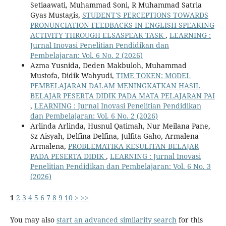
Setiaawati, Muhammad Soni, R Muhammad Satria
Gyas Mustagis,
STUDENT'S PERCEPTIONS TOWARDS
PRONUNCIATION FEEDBACKS IN ENGLISH SPEAKING
ACTIVITY THROUGH ELSASPEAK TASK
,
LEARNING :
Jurnal Inovasi Penelitian Pendidikan dan
Pembelajaran: Vol. 6 No. 2 (2026)
Azma Yusnida, Deden Makbuloh, Muhammad
Mustofa, Didik Wahyudi,
TIME TOKEN: MODEL
PEMBELAJARAN DALAM MENINGKATKAN HASIL
BELAJAR PESERTA DIDIK PADA MATA PELAJARAN PAI
,
LEARNING : Jurnal Inovasi Penelitian Pendidikan
dan Pembelajaran: Vol. 6 No. 2 (2026)
Arlinda Arlinda, Husnul Qatimah, Nur Meilana Pane,
Sz Aisyah, Delfina Delfina, Julfita Gaho, Armalena
Armalena,
PROBLEMATIKA KESULITAN BELAJAR
PADA PESERTA DIDIK
,
LEARNING : Jurnal Inovasi
Penelitian Pendidikan dan Pembelajaran: Vol. 6 No. 3
(2026)
1
2
3
4
5
6
7
8
9
10
>
>>
You may also
start an advanced similarity search
for this