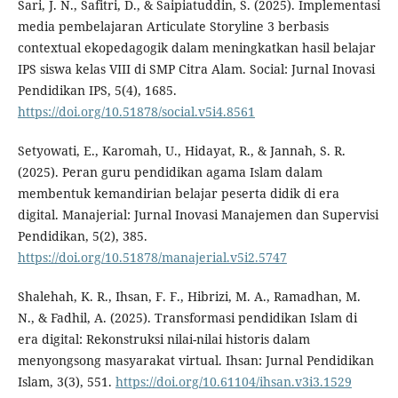
Sari, J. N., Safitri, D., & Saipiatuddin, S. (2025). Implementasi
media pembelajaran Articulate Storyline 3 berbasis
contextual ekopedagogik dalam meningkatkan hasil belajar
IPS siswa kelas VIII di SMP Citra Alam. Social: Jurnal Inovasi
Pendidikan IPS, 5(4), 1685.
https://doi.org/10.51878/social.v5i4.8561
Setyowati, E., Karomah, U., Hidayat, R., & Jannah, S. R.
(2025). Peran guru pendidikan agama Islam dalam
membentuk kemandirian belajar peserta didik di era
digital. Manajerial: Jurnal Inovasi Manajemen dan Supervisi
Pendidikan, 5(2), 385.
https://doi.org/10.51878/manajerial.v5i2.5747
Shalehah, K. R., Ihsan, F. F., Hibrizi, M. A., Ramadhan, M.
N., & Fadhil, A. (2025). Transformasi pendidikan Islam di
era digital: Rekonstruksi nilai-nilai historis dalam
menyongsong masyarakat virtual. Ihsan: Jurnal Pendidikan
Islam, 3(3), 551.
https://doi.org/10.61104/ihsan.v3i3.1529