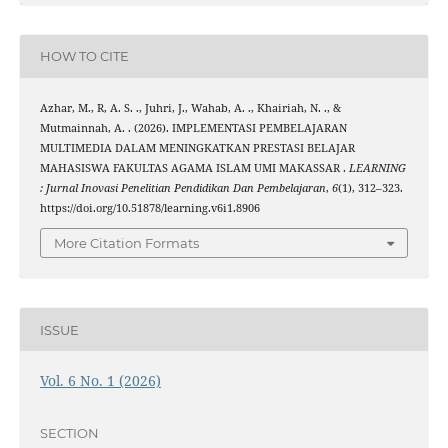
HOW TO CITE
Azhar, M., R, A. S. ., Juhri, J., Wahab, A. ., Khairiah, N. ., &
Mutmainnah, A. . (2026). IMPLEMENTASI PEMBELAJARAN
MULTIMEDIA DALAM MENINGKATKAN PRESTASI BELAJAR
MAHASISWA FAKULTAS AGAMA ISLAM UMI MAKASSAR .
LEARNING
: Jurnal Inovasi Penelitian Pendidikan Dan Pembelajaran
,
6
(1), 312–323.
https://doi.org/10.51878/learning.v6i1.8906
More Citation Formats
ISSUE
Vol. 6 No. 1 (2026)
SECTION