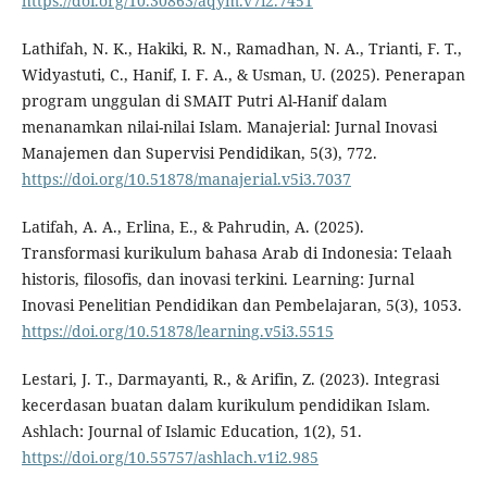
https://doi.org/10.30863/aqym.v7i2.7451
Lathifah, N. K., Hakiki, R. N., Ramadhan, N. A., Trianti, F. T.,
Widyastuti, C., Hanif, I. F. A., & Usman, U. (2025). Penerapan
program unggulan di SMAIT Putri Al-Hanif dalam
menanamkan nilai-nilai Islam. Manajerial: Jurnal Inovasi
Manajemen dan Supervisi Pendidikan, 5(3), 772.
https://doi.org/10.51878/manajerial.v5i3.7037
Latifah, A. A., Erlina, E., & Pahrudin, A. (2025).
Transformasi kurikulum bahasa Arab di Indonesia: Telaah
historis, filosofis, dan inovasi terkini. Learning: Jurnal
Inovasi Penelitian Pendidikan dan Pembelajaran, 5(3), 1053.
https://doi.org/10.51878/learning.v5i3.5515
Lestari, J. T., Darmayanti, R., & Arifin, Z. (2023). Integrasi
kecerdasan buatan dalam kurikulum pendidikan Islam.
Ashlach: Journal of Islamic Education, 1(2), 51.
https://doi.org/10.55757/ashlach.v1i2.985