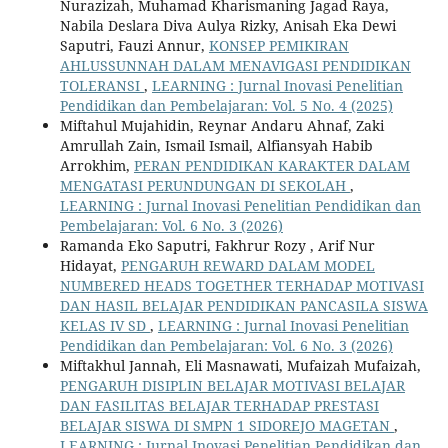
Nurazizah, Muhamad Kharismaning Jagad Raya,
Nabila Deslara Diva Aulya Rizky, Anisah Eka Dewi
Saputri, Fauzi Annur,
KONSEP PEMIKIRAN
AHLUSSUNNAH DALAM MENAVIGASI PENDIDIKAN
TOLERANSI
,
LEARNING : Jurnal Inovasi Penelitian
Pendidikan dan Pembelajaran: Vol. 5 No. 4 (2025)
Miftahul Mujahidin, Reynar Andaru Ahnaf, Zaki
Amrullah Zain, Ismail Ismail, Alfiansyah Habib
Arrokhim,
PERAN PENDIDIKAN KARAKTER DALAM
MENGATASI PERUNDUNGAN DI SEKOLAH
,
LEARNING : Jurnal Inovasi Penelitian Pendidikan dan
Pembelajaran: Vol. 6 No. 3 (2026)
Ramanda Eko Saputri, Fakhrur Rozy , Arif Nur
Hidayat,
PENGARUH REWARD DALAM MODEL
NUMBERED HEADS TOGETHER TERHADAP MOTIVASI
DAN HASIL BELAJAR PENDIDIKAN PANCASILA SISWA
KELAS IV SD
,
LEARNING : Jurnal Inovasi Penelitian
Pendidikan dan Pembelajaran: Vol. 6 No. 3 (2026)
Miftakhul Jannah, Eli Masnawati, Mufaizah Mufaizah,
PENGARUH DISIPLIN BELAJAR MOTIVASI BELAJAR
DAN FASILITAS BELAJAR TERHADAP PRESTASI
BELAJAR SISWA DI SMPN 1 SIDOREJO MAGETAN
,
LEARNING : Jurnal Inovasi Penelitian Pendidikan dan