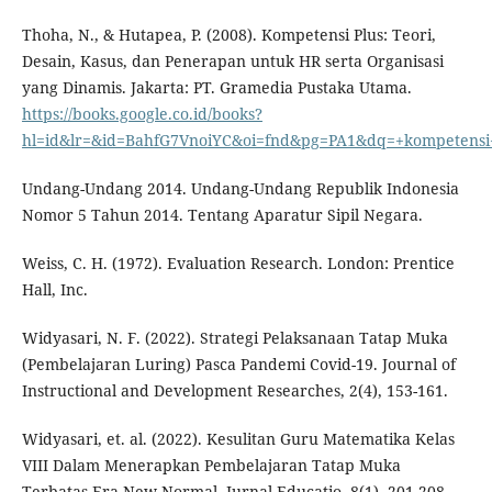
Thoha, N., & Hutapea, P. (2008). Kompetensi Plus: Teori,
Desain, Kasus, dan Penerapan untuk HR serta Organisasi
yang Dinamis. Jakarta: PT. Gramedia Pustaka Utama.
https://books.google.co.id/books?
hl=id&lr=&id=BahfG7VnoiYC&oi=fnd&pg=PA1&dq=+kompetensi
Undang-Undang 2014. Undang-Undang Republik Indonesia
Nomor 5 Tahun 2014. Tentang Aparatur Sipil Negara.
Weiss, C. H. (1972). Evaluation Research. London: Prentice
Hall, Inc.
Widyasari, N. F. (2022). Strategi Pelaksanaan Tatap Muka
(Pembelajaran Luring) Pasca Pandemi Covid-19. Journal of
Instructional and Development Researches, 2(4), 153-161.
Widyasari, et. al. (2022). Kesulitan Guru Matematika Kelas
VIII Dalam Menerapkan Pembelajaran Tatap Muka
Terbatas Era New Normal. Jurnal Educatio, 8(1), 201-208.