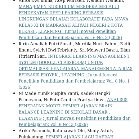
Anisa Dwi Mulia, Acep Nurlaeli, Wahidin Wahidin,
MANAJEMEN KURIKULUM MERDEKA MELALUI
PENDEKATAN DEEP LEARING BERBASIS
LINGKUNGAN BELAJAR KOLABORATIF PADA SISWA
KELAS XI DI MADRASAH ALIYAH NEGERI 2 KOTA
BEKASI
,
LEARNING : Jurnal Inovasi Penelitian
Pendidikan dan Pembelajaran: Vol. 6 No. 3 (2026)
Ririn Amaliah Putri Sarah, Merdila Nuril Fahmi, Fadli
Ilham, Syielvi Dwi Febrianty, Sri Meiweni Basra, Dian
Fitriarni Sari,
INTEGRASI LEARNING MANAGEMENT
SYSTEM (GOOGLE CLASSROOM) UNTUK
OPTIMALISASI PENGAJARAN MANAJEMEN TATA RIAS
BERBASIS PROYEK
,
LEARNING : Jurnal Inovasi
Penelitian Pendidikan dan Pembelajaran: Vol. 6 No. 1
(2026)
Ni Made Yunik Puspita Yanti, Kadek Hengki
Primayana, Ni Putu Candra Prastya Dewi,
ANALISIS
PENERAPAN MODEL PEMBELAJARAN BRAIN
BALANCE LEARNING DI SEKOLAH DASAR
,
LEARNING : Jurnal Inovasi Penelitian Pendidikan dan
Pembelajaran: Vol. 6 No. 3 (2026)
Arika Polamolo, Rahmawati Ohi, Mimy Astuty
Pulukadang,
PEMBELAJARAN LAGU DAERAH