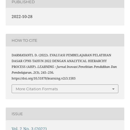
PUBLISHED
2022-10-28
HOW TO CITE
DARMAYANTI, D. (2022). EVALUASI PEMBELAJARAN PELATIHAN
DASAR CPNS TAHUN 2022 DENGAN ANALYTICAL HIERARCHY
PROCESS (AHP).
LEARNING : Jurnal Inovasi Penelitian Pendidikan Dan
Pembelajaran
,
2
(3), 245–256.
https://doi.org/10.51878/learning.v2i3.1583
More Citation Formats
ISSUE
Vol. 2 No. 3 (2022)