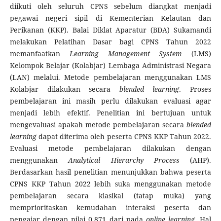
diikuti oleh seluruh CPNS sebelum diangkat menjadi
pegawai negeri sipil di Kementerian Kelautan dan
Perikanan (KKP). Balai Diklat Aparatur (BDA) Sukamandi
melakukan Pelatihan Dasar bagi CPNS Tahun 2022
memanfaatkan
Learning Management System
(LMS)
Kelompok Belajar (Kolabjar) Lembaga Administrasi Negara
(LAN) melalui. Metode pembelajaran menggunakan LMS
Kolabjar dilakukan secara
blended learning
. Proses
pembelajaran ini masih perlu dilakukan evaluasi agar
menjadi lebih efektif. Penelitian ini bertujuan untuk
mengevaluasi apakah metode pembelajaran secara
blended
learning
dapat diterima oleh peserta CPNS KKP Tahun 2022.
Evaluasi metode pembelajaran dilakukan dengan
menggunakan
Analytical Hierarchy Process
(AHP).
Berdasarkan hasil penelitian menunjukkan bahwa peserta
CPNS KKP Tahun 2022 lebih suka menggunakan metode
pembelajaran secara klasikal (tatap muka) yang
memprioritaskan kemudahan interaksi peserta dan
pengajar dengan nilai 0,871 dari pada
online learning
. Hal