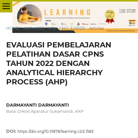
HOME
/
ARCHIVES
/
VOL. 2 NO. 3 (2022)
/
Articles
EVALUASI PEMBELAJARAN
PELATIHAN DASAR CPNS
TAHUN 2022 DENGAN
ANALYTICAL HIERARCHY
PROCESS (AHP)
DARMAYANTI DARMAYANTI
Balai Diklat Aparatur Sukamandi, KKP
DOI:
https://doi.org/10.51878/learning.v2i3.1583