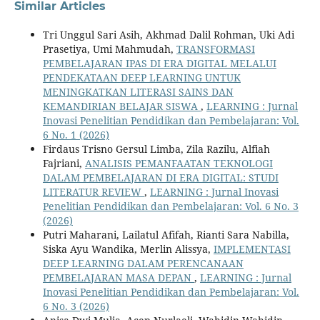
Similar Articles
Tri Unggul Sari Asih, Akhmad Dalil Rohman, Uki Adi
Prasetiya, Umi Mahmudah,
TRANSFORMASI
PEMBELAJARAN IPAS DI ERA DIGITAL MELALUI
PENDEKATAAN DEEP LEARNING UNTUK
MENINGKATKAN LITERASI SAINS DAN
KEMANDIRIAN BELAJAR SISWA
,
LEARNING : Jurnal
Inovasi Penelitian Pendidikan dan Pembelajaran: Vol.
6 No. 1 (2026)
Firdaus Trisno Gersul Limba, Zila Razilu, Alfiah
Fajriani,
ANALISIS PEMANFAATAN TEKNOLOGI
DALAM PEMBELAJARAN DI ERA DIGITAL: STUDI
LITERATUR REVIEW
,
LEARNING : Jurnal Inovasi
Penelitian Pendidikan dan Pembelajaran: Vol. 6 No. 3
(2026)
Putri Maharani, Lailatul Afifah, Rianti Sara Nabilla,
Siska Ayu Wandika, Merlin Alissya,
IMPLEMENTASI
DEEP LEARNING DALAM PERENCANAAN
PEMBELAJARAN MASA DEPAN
,
LEARNING : Jurnal
Inovasi Penelitian Pendidikan dan Pembelajaran: Vol.
6 No. 3 (2026)