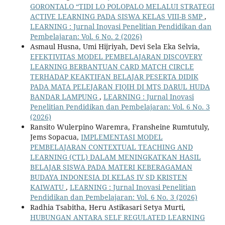
GORONTALO “TIDI LO POLOPALO MELALUI STRATEGI
ACTIVE LEARNING PADA SISWA KELAS VIII-B SMP
,
LEARNING : Jurnal Inovasi Penelitian Pendidikan dan
Pembelajaran: Vol. 6 No. 2 (2026)
Asmaul Husna, Umi Hijriyah, Devi Sela Eka Selvia,
EFEKTIVITAS MODEL PEMBELAJARAN DISCOVERY
LEARNING BERBANTUAN CARD MATCH CIRCLE
TERHADAP KEAKTIFAN BELAJAR PESERTA DIDIK
PADA MATA PELEJARAN FIQIH DI MTS DARUL HUDA
BANDAR LAMPUNG
,
LEARNING : Jurnal Inovasi
Penelitian Pendidikan dan Pembelajaran: Vol. 6 No. 3
(2026)
Ransito Wulerpino Waremra, Fransheine Rumtutuly,
Jems Sopacua,
IMPLEMENTASI MODEL
PEMBELAJARAN CONTEXTUAL TEACHING AND
LEARNING (CTL) DALAM MENINGKATKAN HASIL
BELAJAR SISWA PADA MATERI KEBERAGAMAN
BUDAYA INDONESIA DI KELAS IV SD KRISTEN
KAIWATU
,
LEARNING : Jurnal Inovasi Penelitian
Pendidikan dan Pembelajaran: Vol. 6 No. 3 (2026)
Radhia Tsabitha, Heru Astikasari Setya Murti,
HUBUNGAN ANTARA SELF REGULATED LEARNING