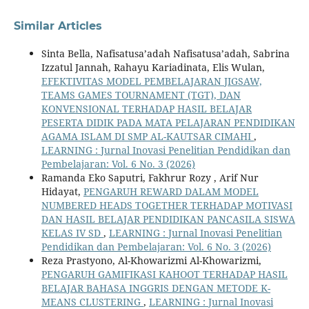
Similar Articles
Sinta Bella, Nafisatusa’adah Nafisatusa’adah, Sabrina
Izzatul Jannah, Rahayu Kariadinata, Elis Wulan,
EFEKTIVITAS MODEL PEMBELAJARAN JIGSAW,
TEAMS GAMES TOURNAMENT (TGT), DAN
KONVENSIONAL TERHADAP HASIL BELAJAR
PESERTA DIDIK PADA MATA PELAJARAN PENDIDIKAN
AGAMA ISLAM DI SMP AL-KAUTSAR CIMAHI
,
LEARNING : Jurnal Inovasi Penelitian Pendidikan dan
Pembelajaran: Vol. 6 No. 3 (2026)
Ramanda Eko Saputri, Fakhrur Rozy , Arif Nur
Hidayat,
PENGARUH REWARD DALAM MODEL
NUMBERED HEADS TOGETHER TERHADAP MOTIVASI
DAN HASIL BELAJAR PENDIDIKAN PANCASILA SISWA
KELAS IV SD
,
LEARNING : Jurnal Inovasi Penelitian
Pendidikan dan Pembelajaran: Vol. 6 No. 3 (2026)
Reza Prastyono, Al-Khowarizmi Al-Khowarizmi,
PENGARUH GAMIFIKASI KAHOOT TERHADAP HASIL
BELAJAR BAHASA INGGRIS DENGAN METODE K-
MEANS CLUSTERING
,
LEARNING : Jurnal Inovasi