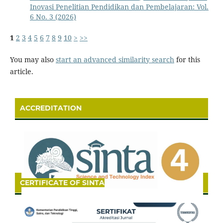
Inovasi Penelitian Pendidikan dan Pembelajaran: Vol.
6 No. 3 (2026)
1
2
3
4
5
6
7
8
9
10
>
>>
You may also
start an advanced similarity search
for this
article.
ACCREDITATION
CERTIFICATE OF SINTA