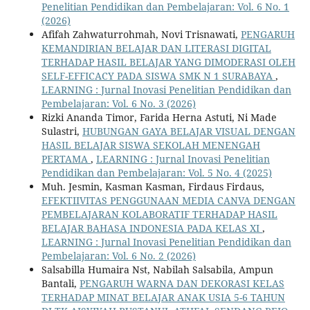
Penelitian Pendidikan dan Pembelajaran: Vol. 6 No. 1
(2026)
Afifah Zahwaturrohmah, Novi Trisnawati,
PENGARUH
KEMANDIRIAN BELAJAR DAN LITERASI DIGITAL
TERHADAP HASIL BELAJAR YANG DIMODERASI OLEH
SELF-EFFICACY PADA SISWA SMK N 1 SURABAYA
,
LEARNING : Jurnal Inovasi Penelitian Pendidikan dan
Pembelajaran: Vol. 6 No. 3 (2026)
Rizki Ananda Timor, Farida Herna Astuti, Ni Made
Sulastri,
HUBUNGAN GAYA BELAJAR VISUAL DENGAN
HASIL BELAJAR SISWA SEKOLAH MENENGAH
PERTAMA
,
LEARNING : Jurnal Inovasi Penelitian
Pendidikan dan Pembelajaran: Vol. 5 No. 4 (2025)
Muh. Jesmin, Kasman Kasman, Firdaus Firdaus,
EFEKTIIVITAS PENGGUNAAN MEDIA CANVA DENGAN
PEMBELAJARAN KOLABORATIF TERHADAP HASIL
BELAJAR BAHASA INDONESIA PADA KELAS XI
,
LEARNING : Jurnal Inovasi Penelitian Pendidikan dan
Pembelajaran: Vol. 6 No. 2 (2026)
Salsabilla Humaira Nst, Nabilah Salsabila, Ampun
Bantali,
PENGARUH WARNA DAN DEKORASI KELAS
TERHADAP MINAT BELAJAR ANAK USIA 5-6 TAHUN