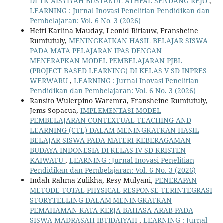
DI TK AISYIYAH BUSTANUL ATHFAL SENDANG REJO
,
LEARNING : Jurnal Inovasi Penelitian Pendidikan dan
Pembelajaran: Vol. 6 No. 3 (2026)
Hetti Karlina Mauday, Leonid Ritiauw, Fransheine
Rumtutuly,
MENINGKATKAN HASIL BELAJAR SISWA
PADA MATA PELAJARAN IPAS DENGAN
MENERAPKAN MODEL PEMBELAJARAN PJBL
(PROJECT BASED LEARNING) DI KELAS V SD INPRES
WERWARU
,
LEARNING : Jurnal Inovasi Penelitian
Pendidikan dan Pembelajaran: Vol. 6 No. 3 (2026)
Ransito Wulerpino Waremra, Fransheine Rumtutuly,
Jems Sopacua,
IMPLEMENTASI MODEL
PEMBELAJARAN CONTEXTUAL TEACHING AND
LEARNING (CTL) DALAM MENINGKATKAN HASIL
BELAJAR SISWA PADA MATERI KEBERAGAMAN
BUDAYA INDONESIA DI KELAS IV SD KRISTEN
KAIWATU
,
LEARNING : Jurnal Inovasi Penelitian
Pendidikan dan Pembelajaran: Vol. 6 No. 3 (2026)
Indah Rahma Zulikha, Resy Mulyani,
PENERAPAN
METODE TOTAL PHYSICAL RESPONSE TERINTEGRASI
STORYTELLING DALAM MENINGKATKAN
PEMAHAMAN KATA KERJA BAHASA ARAB PADA
SISWA MADRASAH IBTIDAIYAH
,
LEARNING : Jurnal