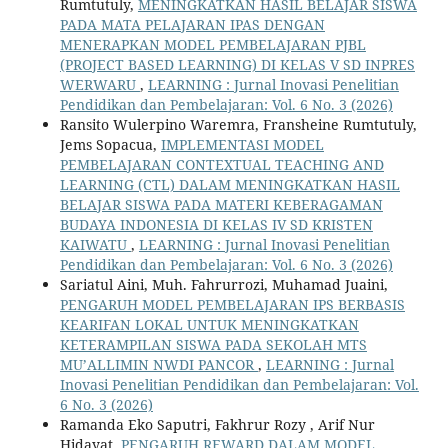
Rumtutuly,
MENINGKATKAN HASIL BELAJAR SISWA
PADA MATA PELAJARAN IPAS DENGAN
MENERAPKAN MODEL PEMBELAJARAN PJBL
(PROJECT BASED LEARNING) DI KELAS V SD INPRES
WERWARU
,
LEARNING : Jurnal Inovasi Penelitian
Pendidikan dan Pembelajaran: Vol. 6 No. 3 (2026)
Ransito Wulerpino Waremra, Fransheine Rumtutuly,
Jems Sopacua,
IMPLEMENTASI MODEL
PEMBELAJARAN CONTEXTUAL TEACHING AND
LEARNING (CTL) DALAM MENINGKATKAN HASIL
BELAJAR SISWA PADA MATERI KEBERAGAMAN
BUDAYA INDONESIA DI KELAS IV SD KRISTEN
KAIWATU
,
LEARNING : Jurnal Inovasi Penelitian
Pendidikan dan Pembelajaran: Vol. 6 No. 3 (2026)
Sariatul Aini, Muh. Fahrurrozi, Muhamad Juaini,
PENGARUH MODEL PEMBELAJARAN IPS BERBASIS
KEARIFAN LOKAL UNTUK MENINGKATKAN
KETERAMPILAN SISWA PADA SEKOLAH MTS
MU’ALLIMIN NWDI PANCOR
,
LEARNING : Jurnal
Inovasi Penelitian Pendidikan dan Pembelajaran: Vol.
6 No. 3 (2026)
Ramanda Eko Saputri, Fakhrur Rozy , Arif Nur
Hidayat,
PENGARUH REWARD DALAM MODEL