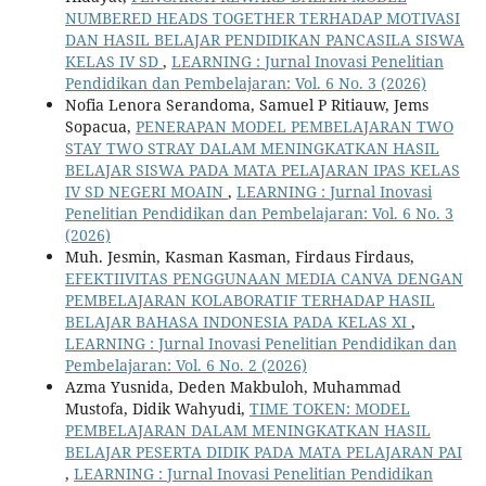
NUMBERED HEADS TOGETHER TERHADAP MOTIVASI
DAN HASIL BELAJAR PENDIDIKAN PANCASILA SISWA
KELAS IV SD
,
LEARNING : Jurnal Inovasi Penelitian
Pendidikan dan Pembelajaran: Vol. 6 No. 3 (2026)
Nofia Lenora Serandoma, Samuel P Ritiauw, Jems
Sopacua,
PENERAPAN MODEL PEMBELAJARAN TWO
STAY TWO STRAY DALAM MENINGKATKAN HASIL
BELAJAR SISWA PADA MATA PELAJARAN IPAS KELAS
IV SD NEGERI MOAIN
,
LEARNING : Jurnal Inovasi
Penelitian Pendidikan dan Pembelajaran: Vol. 6 No. 3
(2026)
Muh. Jesmin, Kasman Kasman, Firdaus Firdaus,
EFEKTIIVITAS PENGGUNAAN MEDIA CANVA DENGAN
PEMBELAJARAN KOLABORATIF TERHADAP HASIL
BELAJAR BAHASA INDONESIA PADA KELAS XI
,
LEARNING : Jurnal Inovasi Penelitian Pendidikan dan
Pembelajaran: Vol. 6 No. 2 (2026)
Azma Yusnida, Deden Makbuloh, Muhammad
Mustofa, Didik Wahyudi,
TIME TOKEN: MODEL
PEMBELAJARAN DALAM MENINGKATKAN HASIL
BELAJAR PESERTA DIDIK PADA MATA PELAJARAN PAI
,
LEARNING : Jurnal Inovasi Penelitian Pendidikan