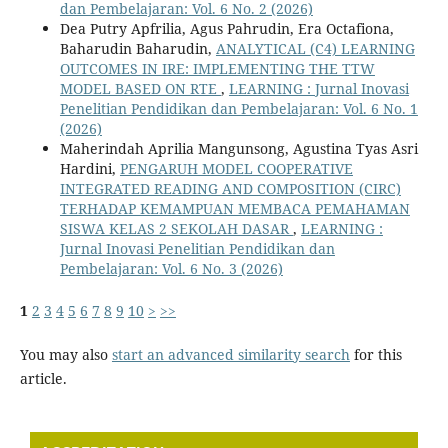
dan Pembelajaran: Vol. 6 No. 2 (2026)
Dea Putry Apfrilia, Agus Pahrudin, Era Octafiona,
Baharudin Baharudin,
ANALYTICAL (C4) LEARNING
OUTCOMES IN IRE: IMPLEMENTING THE TTW
MODEL BASED ON RTE
,
LEARNING : Jurnal Inovasi
Penelitian Pendidikan dan Pembelajaran: Vol. 6 No. 1
(2026)
Maherindah Aprilia Mangunsong, Agustina Tyas Asri
Hardini,
PENGARUH MODEL COOPERATIVE
INTEGRATED READING AND COMPOSITION (CIRC)
TERHADAP KEMAMPUAN MEMBACA PEMAHAMAN
SISWA KELAS 2 SEKOLAH DASAR
,
LEARNING :
Jurnal Inovasi Penelitian Pendidikan dan
Pembelajaran: Vol. 6 No. 3 (2026)
1
2
3
4
5
6
7
8
9
10
>
>>
You may also
start an advanced similarity search
for this
article.