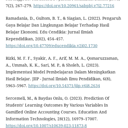
7(2), 267–279.
https://doi.org/10.20961/sabpbj.v7i2.77216
Ramadania, D., Gultom, B. T., & Siagian, L. (2022). Pengaruh
Gaya Belajar Dan Lingkungan Belajar Terhadap Hasil
Belajar Ekonomi. Edu Cendikia: Jurnal Ilmiah
Kependidikan, 2(02), 454–457.
https://doi.org/10.47709/educendikia.v2i02.1730
Rizki, M. F. F., Syakir, A. F., Arif, M. M. A., Qomaruzzaman,
A., Ummah, K. K., Sari, M. P., & Sholeh, L. (2023).
Implementasi Model Pembelajaran Dalam Meningkatkan
Hasil Belajar. JIIP - Jurnal Ilmiah Ilmu Pendidikan, 6(8),
5963–5967.
https://doi.org/10.54371/jiip.v6i8.2634
Sercemeli, M., & Baydas Onlu, O. (2023). Prediction Of
Students’ Learning Outcomes By Various Variables In
Gamified Online Accounting Courses. Education And
Information Technologies, 28(12), 16979–17007.
https://doi.org/10.1007/s10639-023-11873-8