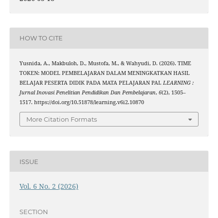
HOW TO CITE
Yusnida, A., Makbuloh, D., Mustofa, M., & Wahyudi, D. (2026). TIME
TOKEN: MODEL PEMBELAJARAN DALAM MENINGKATKAN HASIL
BELAJAR PESERTA DIDIK PADA MATA PELAJARAN PAI.
LEARNING :
Jurnal Inovasi Penelitian Pendidikan Dan Pembelajaran
,
6
(2), 1505–
1517. https://doi.org/10.51878/learning.v6i2.10870
More Citation Formats
ISSUE
Vol. 6 No. 2 (2026)
SECTION