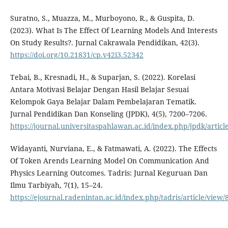
Suratno, S., Muazza, M., Murboyono, R., & Guspita, D.
(2023). What Is The Effect Of Learning Models And Interests
On Study Results?. Jurnal Cakrawala Pendidikan, 42(3).
https://doi.org/10.21831/cp.v42i3.52342
Tebai, B., Kresnadi, H., & Suparjan, S. (2022). Korelasi
Antara Motivasi Belajar Dengan Hasil Belajar Sesuai
Kelompok Gaya Belajar Dalam Pembelajaran Tematik.
Jurnal Pendidikan Dan Konseling (JPDK), 4(5), 7200–7206.
https://journal.universitaspahlawan.ac.id/index.php/jpdk/articl
Widayanti, Nurviana, E., & Fatmawati, A. (2022). The Effects
Of Token Arends Learning Model On Communication And
Physics Learning Outcomes. Tadris: Jurnal Keguruan Dan
Ilmu Tarbiyah, 7(1), 15–24.
https://ejournal.radenintan.ac.id/index.php/tadris/article/view/