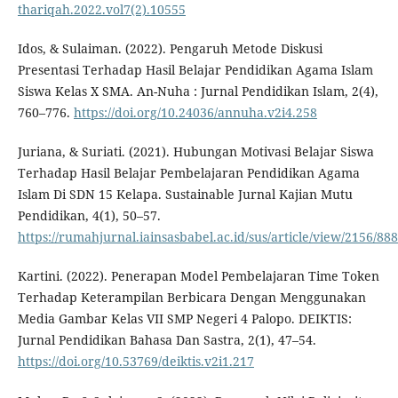
thariqah.2022.vol7(2).10555
Idos, & Sulaiman. (2022). Pengaruh Metode Diskusi
Presentasi Terhadap Hasil Belajar Pendidikan Agama Islam
Siswa Kelas X SMA. An-Nuha : Jurnal Pendidikan Islam, 2(4),
760–776.
https://doi.org/10.24036/annuha.v2i4.258
Juriana, & Suriati. (2021). Hubungan Motivasi Belajar Siswa
Terhadap Hasil Belajar Pembelajaran Pendidikan Agama
Islam Di SDN 15 Kelapa. Sustainable Jurnal Kajian Mutu
Pendidikan, 4(1), 50–57.
https://rumahjurnal.iainsasbabel.ac.id/sus/article/view/2156/888
Kartini. (2022). Penerapan Model Pembelajaran Time Token
Terhadap Keterampilan Berbicara Dengan Menggunakan
Media Gambar Kelas VII SMP Negeri 4 Palopo. DEIKTIS:
Jurnal Pendidikan Bahasa Dan Sastra, 2(1), 47–54.
https://doi.org/10.53769/deiktis.v2i1.217