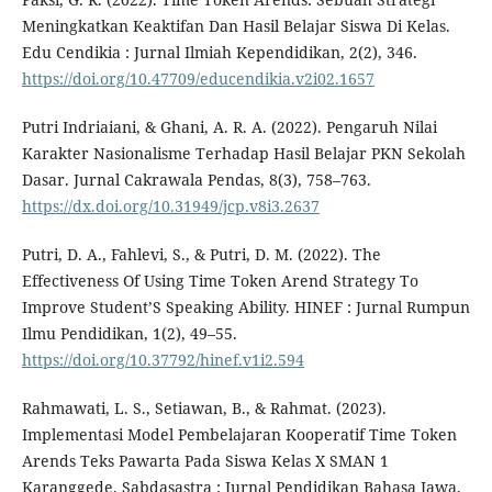
Meningkatkan Keaktifan Dan Hasil Belajar Siswa Di Kelas.
Edu Cendikia : Jurnal Ilmiah Kependidikan, 2(2), 346.
https://doi.org/10.47709/educendikia.v2i02.1657
Putri Indriaiani, & Ghani, A. R. A. (2022). Pengaruh Nilai
Karakter Nasionalisme Terhadap Hasil Belajar PKN Sekolah
Dasar. Jurnal Cakrawala Pendas, 8(3), 758–763.
https://dx.doi.org/10.31949/jcp.v8i3.2637
Putri, D. A., Fahlevi, S., & Putri, D. M. (2022). The
Effectiveness Of Using Time Token Arend Strategy To
Improve Student’S Speaking Ability. HINEF : Jurnal Rumpun
Ilmu Pendidikan, 1(2), 49–55.
https://doi.org/10.37792/hinef.v1i2.594
Rahmawati, L. S., Setiawan, B., & Rahmat. (2023).
Implementasi Model Pembelajaran Kooperatif Time Token
Arends Teks Pawarta Pada Siswa Kelas X SMAN 1
Karanggede. Sabdasastra : Jurnal Pendidikan Bahasa Jawa,