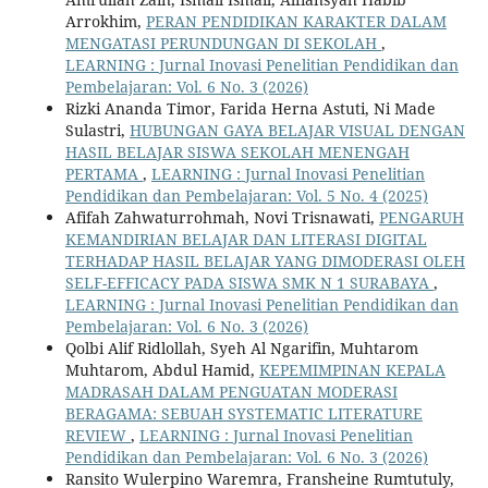
Arrokhim,
PERAN PENDIDIKAN KARAKTER DALAM
MENGATASI PERUNDUNGAN DI SEKOLAH
,
LEARNING : Jurnal Inovasi Penelitian Pendidikan dan
Pembelajaran: Vol. 6 No. 3 (2026)
Rizki Ananda Timor, Farida Herna Astuti, Ni Made
Sulastri,
HUBUNGAN GAYA BELAJAR VISUAL DENGAN
HASIL BELAJAR SISWA SEKOLAH MENENGAH
PERTAMA
,
LEARNING : Jurnal Inovasi Penelitian
Pendidikan dan Pembelajaran: Vol. 5 No. 4 (2025)
Afifah Zahwaturrohmah, Novi Trisnawati,
PENGARUH
KEMANDIRIAN BELAJAR DAN LITERASI DIGITAL
TERHADAP HASIL BELAJAR YANG DIMODERASI OLEH
SELF-EFFICACY PADA SISWA SMK N 1 SURABAYA
,
LEARNING : Jurnal Inovasi Penelitian Pendidikan dan
Pembelajaran: Vol. 6 No. 3 (2026)
Qolbi Alif Ridlollah, Syeh Al Ngarifin, Muhtarom
Muhtarom, Abdul Hamid,
KEPEMIMPINAN KEPALA
MADRASAH DALAM PENGUATAN MODERASI
BERAGAMA: SEBUAH SYSTEMATIC LITERATURE
REVIEW
,
LEARNING : Jurnal Inovasi Penelitian
Pendidikan dan Pembelajaran: Vol. 6 No. 3 (2026)
Ransito Wulerpino Waremra, Fransheine Rumtutuly,