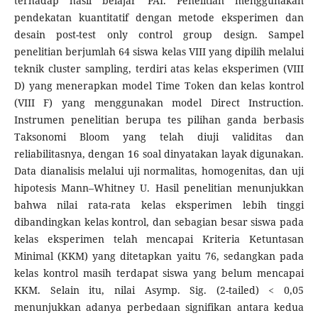
terhadap hasil belajar PAI. Penelitian menggunakan
pendekatan kuantitatif dengan metode eksperimen dan
desain post-test only control group design. Sampel
penelitian berjumlah 64 siswa kelas VIII yang dipilih melalui
teknik cluster sampling, terdiri atas kelas eksperimen (VIII
D) yang menerapkan model Time Token dan kelas kontrol
(VIII F) yang menggunakan model Direct Instruction.
Instrumen penelitian berupa tes pilihan ganda berbasis
Taksonomi Bloom yang telah diuji validitas dan
reliabilitasnya, dengan 16 soal dinyatakan layak digunakan.
Data dianalisis melalui uji normalitas, homogenitas, dan uji
hipotesis Mann–Whitney U. Hasil penelitian menunjukkan
bahwa nilai rata-rata kelas eksperimen lebih tinggi
dibandingkan kelas kontrol, dan sebagian besar siswa pada
kelas eksperimen telah mencapai Kriteria Ketuntasan
Minimal (KKM) yang ditetapkan yaitu 76, sedangkan pada
kelas kontrol masih terdapat siswa yang belum mencapai
KKM. Selain itu, nilai Asymp. Sig. (2-tailed) < 0,05
menunjukkan adanya perbedaan signifikan antara kedua