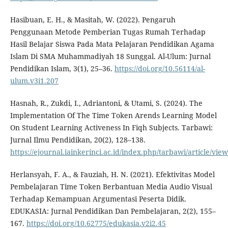
Hasibuan, E. H., & Masitah, W. (2022). Pengaruh
Penggunaan Metode Pemberian Tugas Rumah Terhadap
Hasil Belajar Siswa Pada Mata Pelajaran Pendidikan Agama
Islam Di SMA Muhammadiyah 18 Sunggal. Al-Ulum: Jurnal
Pendidikan Islam, 3(1), 25–36.
https://doi.org/10.56114/al-
ulum.v3i1.207
Hasnah, R., Zukdi, I., Adriantoni, & Utami, S. (2024). The
Implementation Of The Time Token Arends Learning Model
On Student Learning Activeness In Fiqh Subjects. Tarbawi:
Jurnal Ilmu Pendidikan, 20(2), 128–138.
https://ejournal.iainkerinci.ac.id/index.php/tarbawi/article/vie
Herlansyah, F. A., & Fauziah, H. N. (2021). Efektivitas Model
Pembelajaran Time Token Berbantuan Media Audio Visual
Terhadap Kemampuan Argumentasi Peserta Didik.
EDUKASIA: Jurnal Pendidikan Dan Pembelajaran, 2(2), 155–
167.
https://doi.org/10.62775/edukasia.v2i2.45