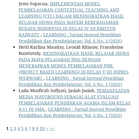
Jems Sopacua,
IMPLEMENTASI MODEL
PEMBELAJARAN CONTEXTUAL TEACHING AND
LEARNING (CTL) DALAM MENINGKATKAN HASIL
BELAJAR SISWA PADA MATERI KEBERAGAMAN
BUDAYA INDONESIA DI KELAS IV SD KRISTEN
KAIWATU
,
LEARNING : Jurnal Inovasi Penelitian
Pendidikan dan Pembelajaran: Vol. 6 No. 3 (2026)
Hetti Karlina Mauday, Leonid Ritiauw, Fransheine
Rumtutuly,
MENINGKATKAN HASIL BELAJAR SISWA
PADA MATA PELAJARAN IPAS DENGAN
MENERAPKAN MODEL PEMBELAJARAN PJBL
(PROJECT BASED LEARNING) DI KELAS V SD INPRES
WERWARU
,
LEARNING : Jurnal Inovasi Penelitian
Pendidikan dan Pembelajaran: Vol. 6 No. 3 (2026)
Laila Musfirah Sofiyati, Jasiah Jasiah,
PEMANFAATAN
MEDIA WAYGROUND SEBAGAI ALAT EVALUASI
PEMBELAJARAN PENDIDIKAN AGAMA ISLAM KELAS
X-11 DI SMA
,
LEARNING : Jurnal Inovasi Penelitian
Pendidikan dan Pembelajaran: Vol. 6 No. 2 (2026)
1
2
3
4
5
6
7
8
9
10
>
>>