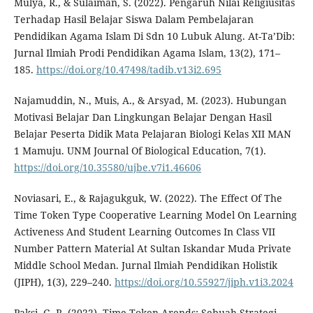
Mulya, R., & Sulaiman, S. (2022). Pengaruh Nilai Religiusitas
Terhadap Hasil Belajar Siswa Dalam Pembelajaran
Pendidikan Agama Islam Di Sdn 10 Lubuk Alung. At-Ta’Dib:
Jurnal Ilmiah Prodi Pendidikan Agama Islam, 13(2), 171–
185.
https://doi.org/10.47498/tadib.v13i2.695
Najamuddin, N., Muis, A., & Arsyad, M. (2023). Hubungan
Motivasi Belajar Dan Lingkungan Belajar Dengan Hasil
Belajar Peserta Didik Mata Pelajaran Biologi Kelas XII MAN
1 Mamuju. UNM Journal Of Biological Education, 7(1).
https://doi.org/10.35580/ujbe.v7i1.46606
Noviasari, E., & Rajagukguk, W. (2022). The Effect Of The
Time Token Type Cooperative Learning Model On Learning
Activeness And Student Learning Outcomes In Class VII
Number Pattern Material At Sultan Iskandar Muda Private
Middle School Medan. Jurnal Ilmiah Pendidikan Holistik
(JIPH), 1(3), 229–240.
https://doi.org/10.55927/jiph.v1i3.2024
Paksi, G. R. (2022). Time Token Arends: Sebuah Strategi