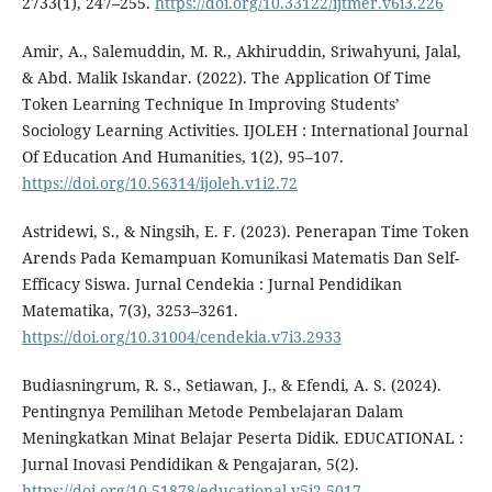
2733(1), 247–255.
https://doi.org/10.33122/ijtmer.v6i3.226
Amir, A., Salemuddin, M. R., Akhiruddin, Sriwahyuni, Jalal,
& Abd. Malik Iskandar. (2022). The Application Of Time
Token Learning Technique In Improving Students’
Sociology Learning Activities. IJOLEH : International Journal
Of Education And Humanities, 1(2), 95–107.
https://doi.org/10.56314/ijoleh.v1i2.72
Astridewi, S., & Ningsih, E. F. (2023). Penerapan Time Token
Arends Pada Kemampuan Komunikasi Matematis Dan Self-
Efficacy Siswa. Jurnal Cendekia : Jurnal Pendidikan
Matematika, 7(3), 3253–3261.
https://doi.org/10.31004/cendekia.v7i3.2933
Budiasningrum, R. S., Setiawan, J., & Efendi, A. S. (2024).
Pentingnya Pemilihan Metode Pembelajaran Dalam
Meningkatkan Minat Belajar Peserta Didik. EDUCATIONAL :
Jurnal Inovasi Pendidikan & Pengajaran, 5(2).
https://doi.org/10.51878/educational.v5i2.5017