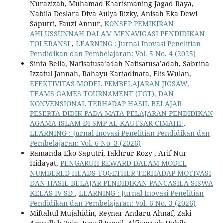
Nurazizah, Muhamad Kharismaning Jagad Raya,
Nabila Deslara Diva Aulya Rizky, Anisah Eka Dewi
Saputri, Fauzi Annur,
KONSEP PEMIKIRAN
AHLUSSUNNAH DALAM MENAVIGASI PENDIDIKAN
TOLERANSI
,
LEARNING : Jurnal Inovasi Penelitian
Pendidikan dan Pembelajaran: Vol. 5 No. 4 (2025)
Sinta Bella, Nafisatusa’adah Nafisatusa’adah, Sabrina
Izzatul Jannah, Rahayu Kariadinata, Elis Wulan,
EFEKTIVITAS MODEL PEMBELAJARAN JIGSAW,
TEAMS GAMES TOURNAMENT (TGT), DAN
KONVENSIONAL TERHADAP HASIL BELAJAR
PESERTA DIDIK PADA MATA PELAJARAN PENDIDIKAN
AGAMA ISLAM DI SMP AL-KAUTSAR CIMAHI
,
LEARNING : Jurnal Inovasi Penelitian Pendidikan dan
Pembelajaran: Vol. 6 No. 3 (2026)
Ramanda Eko Saputri, Fakhrur Rozy , Arif Nur
Hidayat,
PENGARUH REWARD DALAM MODEL
NUMBERED HEADS TOGETHER TERHADAP MOTIVASI
DAN HASIL BELAJAR PENDIDIKAN PANCASILA SISWA
KELAS IV SD
,
LEARNING : Jurnal Inovasi Penelitian
Pendidikan dan Pembelajaran: Vol. 6 No. 3 (2026)
Miftahul Mujahidin, Reynar Andaru Ahnaf, Zaki
Amrullah Zain, Ismail Ismail, Alfiansyah Habib