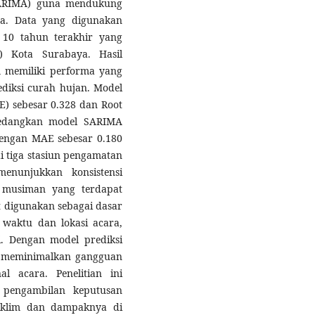
(SARIMA) guna mendukung
a. Data yang digunakan
10 tahun terakhir yang
) Kota Surabaya. Hasil
 memiliki performa yang
iksi curah hujan. Model
) sebesar 0.328 dan Root
sedangkan model SARIMA
dengan MAE sebesar 0.180
i tiga stasiun pengamatan
nunjukkan konsistensi
musiman yang terdapat
at digunakan sebagai dasar
waktu dan lokasi acara,
gi. Dengan model prediksi
t meminimalkan gangguan
l acara. Penelitian ini
 pengambilan keputusan
iklim dan dampaknya di