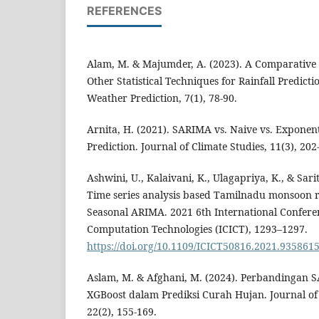
REFERENCES
Alam, M. & Majumder, A. (2023). A Comparative
Other Statistical Techniques for Rainfall Predicti
Weather Prediction, 7(1), 78-90.
Arnita, H. (2021). SARIMA vs. Naive vs. Exponent
Prediction. Journal of Climate Studies, 11(3), 202
Ashwini, U., Kalaivani, K., Ulagapriya, K., & Sari
Time series analysis based Tamilnadu monsoon ra
Seasonal ARIMA. 2021 6th International Confere
Computation Technologies (ICICT), 1293–1297.
https://doi.org/10.1109/ICICT50816.2021.935861
Aslam, M. & Afghani, M. (2024). Perbandingan
XGBoost dalam Prediksi Curah Hujan. Journal of 
22(2), 155-169.