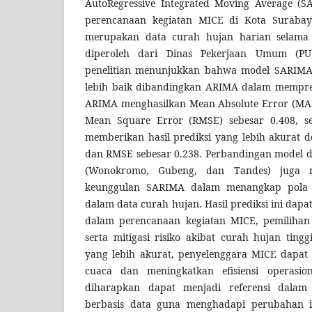
AutoRegressive Integrated Moving Average 
perencanaan kegiatan MICE di Kota Surabay
merupakan data curah hujan harian selama 
diperoleh dari Dinas Pekerjaan Umum (PU
penelitian menunjukkan bahwa model SARIMA
lebih baik dibandingkan ARIMA dalam mempred
ARIMA menghasilkan Mean Absolute Error (MAE
Mean Square Error (RMSE) sebesar 0.408, 
memberikan hasil prediksi yang lebih akurat 
dan RMSE sebesar 0.238. Perbandingan model d
(Wonokromo, Gubeng, dan Tandes) juga me
keunggulan SARIMA dalam menangkap pola 
dalam data curah hujan. Hasil prediksi ini dap
dalam perencanaan kegiatan MICE, pemilihan 
serta mitigasi risiko akibat curah hujan ting
yang lebih akurat, penyelenggara MICE dapa
cuaca dan meningkatkan efisiensi operasiona
diharapkan dapat menjadi referensi dalam
berbasis data guna menghadapi perubahan 