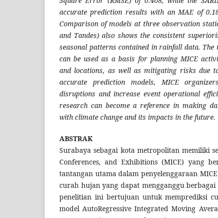
Square Error (RMSE) of 0.408, while the SAR
accurate prediction results with an MAE of 0.
Comparison of models at three observation sta
and Tandes) also shows the consistent superior
seasonal patterns contained in rainfall data. The 
can be used as a basis for planning MICE activit
and locations, as well as mitigating risks due t
accurate prediction models, MICE organize
disruptions and increase event operational effici
research can become a reference in making dat
with climate change and its impacts in the future.
ABSTRAK
Surabaya sebagai kota metropolitan memiliki se
Conferences, and Exhibitions (MICE) yang b
tantangan utama dalam penyelenggaraan MICE 
curah hujan yang dapat mengganggu berbagai k
penelitian ini bertujuan untuk memprediksi 
model AutoRegressive Integrated Moving Aver