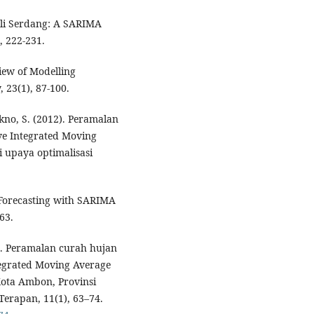
 Deli Serdang: A SARIMA
, 222-231.
view of Modelling
 23(1), 87-100.
ikno, S. (2012). Peramalan
ve Integrated Moving
i upaya optimalisasi
 Forecasting with SARIMA
63.
17). Peramalan curah hujan
egrated Moving Average
Kota Ambon, Provinsi
erapan, 11(1), 63–74.