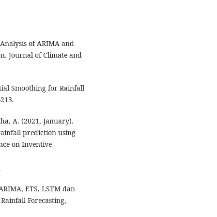
 Analysis of ARIMA and
on. Journal of Climate and
ial Smoothing for Rainfall
-213.
tha, A. (2021, January).
infall prediction using
nce on Inventive
5
 SARIMA, ETS, LSTM dan
Rainfall Forecasting,