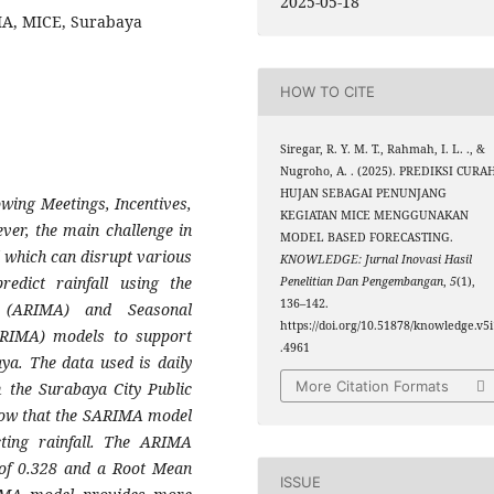
2025-05-18
MA, MICE, Surabaya
HOW TO CITE
Siregar, R. Y. M. T., Rahmah, I. L. ., &
Nugroho, A. . (2025). PREDIKSI CURA
HUJAN SEBAGAI PENUNJANG
owing Meetings, Incentives,
KEGIATAN MICE MENGGUNAKAN
ver, the main challenge in
MODEL BASED FORECASTING.
l which can disrupt various
KNOWLEDGE: Jurnal Inovasi Hasil
redict rainfall using the
Penelitian Dan Pengembangan
,
5
(1),
136–142.
e (ARIMA) and Seasonal
https://doi.org/10.51878/knowledge.v5i
ARIMA) models to support
.4961
aya. The data used is daily
More Citation Formats
m the Surabaya City Public
how that the SARIMA model
ting rainfall. The ARIMA
of 0.328 and a Root Mean
ISSUE