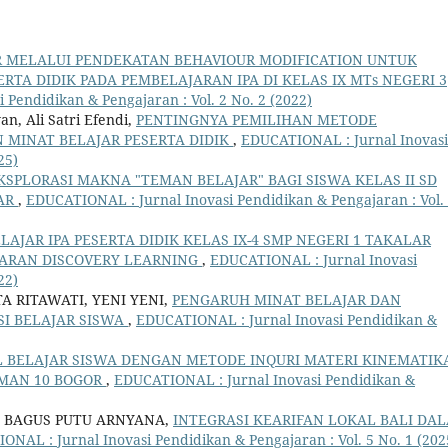
 MELALUI PENDEKATAN BEHAVIOUR MODIFICATION UNTUK
TA DIDIK PADA PEMBELAJARAN IPA DI KELAS IX MTs NEGERI 3
Pendidikan & Pengajaran : Vol. 2 No. 2 (2022)
n, Ali Satri Efendi,
PENTINGNYA PEMILIHAN METODE
MINAT BELAJAR PESERTA DIDIK
,
EDUCATIONAL : Jurnal Inovasi
25)
KSPLORASI MAKNA "TEMAN BELAJAR" BAGI SISWA KELAS II SD
AR
,
EDUCATIONAL : Jurnal Inovasi Pendidikan & Pengajaran : Vol.
AJAR IPA PESERTA DIDIK KELAS IX-4 SMP NEGERI 1 TAKALAR
ARAN DISCOVERY LEARNING
,
EDUCATIONAL : Jurnal Inovasi
22)
RITAWATI, YENI YENI,
PENGARUH MINAT BELAJAR DAN
SI BELAJAR SISWA
,
EDUCATIONAL : Jurnal Inovasi Pendidikan &
 BELAJAR SISWA DENGAN METODE INQURI MATERI KINEMATIK
SMAN 10 BOGOR
,
EDUCATIONAL : Jurnal Inovasi Pendidikan &
DA BAGUS PUTU ARNYANA,
INTEGRASI KEARIFAN LOKAL BALI DA
NAL : Jurnal Inovasi Pendidikan & Pengajaran : Vol. 5 No. 1 (202