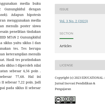
enggunakan media buku
2 Gunungkidul dengan
ISSUE
ook).
Adapun hipotesis
ajaran menggunakan media
Vol. 3 No. 2 (2023)
an menulis poster siswa
desain penelitian tindakan
SECTION
s VIIID MTsN 2 Gunungkidul
a siklus yaitu siklus I dan
Articles
unakan tes. Tes berupa
kkan keterampilan menulis
at. Hasil tes pratindakan
a siklus I diperoleh nilai
LICENSE
gkatan sebesar 4,56 poin .
sebesar 77,68. Hal ini
Copyright (c) 2023 EDUCATIONAL :
II sebesar 7,22 poin. Jadi
Jurnal Inovasi Pendidikan &
ai pada siklus II sebesar
Pengajaran