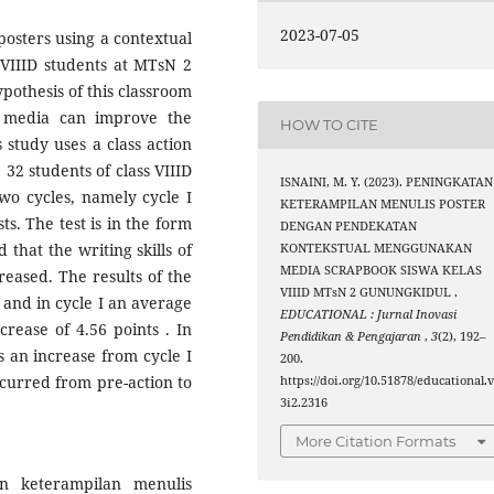
2023-07-05
 posters using a contextual
 VIIID students at MTsN 2
othesis of this classroom
k media can improve the
HOW TO CITE
s study uses a class action
 32 students of class VIIID
ISNAINI, M. Y. (2023). PENINGKATAN
wo cycles, namely cycle I
KETERAMPILAN MENULIS POSTER
ts. The test is in the form
DENGAN PENDEKATAN
 that the writing skills of
KONTEKSTUAL MENGGUNAKAN
MEDIA SCRAPBOOK SISWA KELAS
reased. The results of the
VIIID MTsN 2 GUNUNGKIDUL .
 and in cycle I an average
EDUCATIONAL : Jurnal Inovasi
rease of 4.56 points . In
Pendidikan & Pengajaran
,
3
(2), 192–
s an increase from cycle I
200.
occurred from pre-action to
https://doi.org/10.51878/educational.
3i2.2316
More Citation Formats
an keterampilan menulis