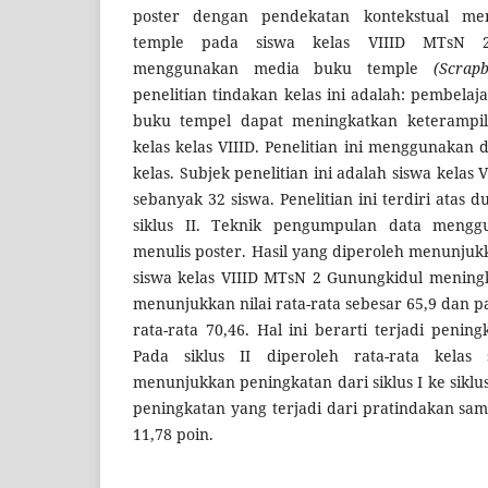
poster dengan pendekatan kontekstual m
temple pada siswa kelas VIIID MTsN 
menggunakan media buku temple
(Scrapb
penelitian tindakan kelas ini adalah: pembel
buku tempel dapat meningkatkan keterampil
kelas kelas VIIID. Penelitian ini menggunakan 
kelas. Subjek penelitian ini adalah siswa kela
sebanyak 32 siswa. Penelitian ini terdiri atas du
siklus II. Teknik pengumpulan data mengg
menulis poster. Hasil yang diperoleh menunju
siswa kelas VIIID MTsN 2 Gunungkidul meningk
menunjukkan nilai rata-rata sebesar 65,9 dan pad
rata-rata 70,46. Hal ini berarti terjadi penin
Pada siklus II diperoleh rata-rata kelas 
menunjukkan peningkatan dari siklus I ke siklus 
peningkatan yang terjadi dari pratindakan samp
11,78 poin.