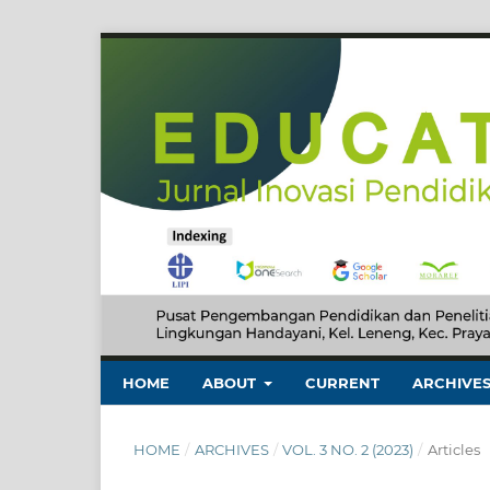
HOME
ABOUT
CURRENT
ARCHIVE
HOME
/
ARCHIVES
/
VOL. 3 NO. 2 (2023)
/
Articles