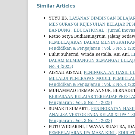
Similar Articles
YUYU IIS,
LAYANAN BIMBINGAN BELAJAR
MENGURANGI KEJENUHAN BELAJAR PESER
BANDUNG
,
EDUCATIONAL : Jurnal Inovasi 
Retno Setya Budiasningrum, Jajang Setiawa
PEMBELAJARAN DALAM MENINGKATKAN 
Pendidikan & Pengajaran : Vol. 5 No. 2 (20
Lulut Suhermi, Winda Restalia, Ani Ani,
E
DALAM MEMBANGUN SEMANGAT BELAJ
No. 4 (2025)
AISYAH AISYAH,
PENINGKATAN HASIL BEL
MELALUI PENERAPAN MODEL PEMBELAJ
Pendidikan & Pengajaran : Vol. 2 No. 4 (20
MUHAMMAD FIRMAN ANNUR, BERNADETA 
KEBIASAAN BELAJAR TERHADAP PRESTA
Pengajaran : Vol. 5 No. 1 (2025)
SUMARTI SUMARTI,
PENINGKATAN HASIL
ANALISA VEKTOR PADA KELAS XI IPA 1 
Pengajaran : Vol. 3 No. 1 (2023)
PUTU WIDIARINI, I WAYAN SUASTRA, I
PEMBELAJARAN IPA MASA KINI
,
EDUCATIO