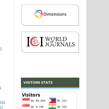
 5
VISITORS STATS
A
LAM
5)