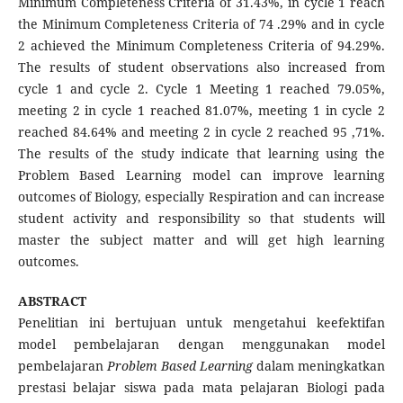
Minimum Completeness Criteria of 31.43%, in cycle 1 reach
the Minimum Completeness Criteria of 74 .29% and in cycle
2 achieved the Minimum Completeness Criteria of 94.29%.
The results of student observations also increased from
cycle 1 and cycle 2. Cycle 1 Meeting 1 reached 79.05%,
meeting 2 in cycle 1 reached 81.07%, meeting 1 in cycle 2
reached 84.64% and meeting 2 in cycle 2 reached 95 ,71%.
The results of the study indicate that learning using the
Problem Based Learning model can improve learning
outcomes of Biology, especially Respiration and can increase
student activity and responsibility so that students will
master the subject matter and will get high learning
outcomes.
ABSTRACT
Penelitian ini bertujuan untuk mengetahui keefektifan
model pembelajaran dengan menggunakan model
pembelajaran
Problem Based Learn
i
ng
dalam meningkatkan
prestasi belajar siswa pada mata pelajaran Biologi pada