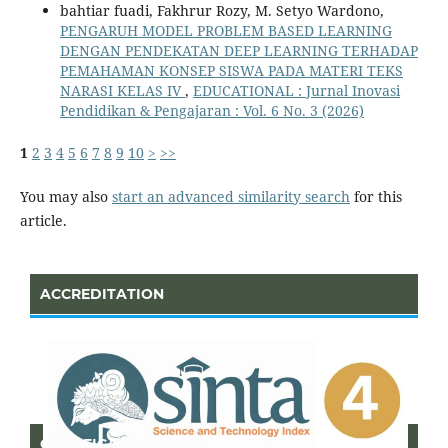
bahtiar fuadi, Fakhrur Rozy, M. Setyo Wardono,
PENGARUH MODEL PROBLEM BASED LEARNING
DENGAN PENDEKATAN DEEP LEARNING TERHADAP
PEMAHAMAN KONSEP SISWA PADA MATERI TEKS
NARASI KELAS IV
,
EDUCATIONAL : Jurnal Inovasi
Pendidikan & Pengajaran : Vol. 6 No. 3 (2026)
1
2
3
4
5
6
7
8
9
10
>
>>
You may also
start an advanced similarity search
for this
article.
ACCREDITATION
CERTIFICATE OF SINTA