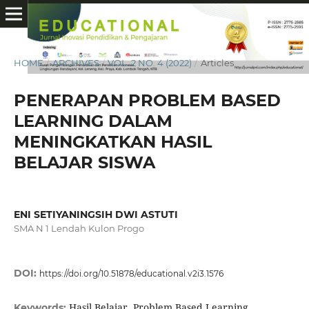
HOME
/
ARCHIVES
/
VOL. 2 NO. 4 (2022)
/
Articles
PENERAPAN PROBLEM BASED
LEARNING DALAM
MENINGKATKAN HASIL
BELAJAR SISWA
ENI SETIYANINGSIH DWI ASTUTI
SMA N 1 Lendah Kulon Progo
DOI:
https://doi.org/10.51878/educational.v2i3.1576
Hasil Belajar, Problem Based Learning,
Keywords: