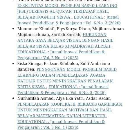
EFEKTIVITAS MODEL PROBLEM BASED LEARNING
(PBL) BERBASIS AL-QUR’AN TERHADAP HASIL
BELAJAR KOGNITIF SISWA
,
EDUCATIONAL : Jurnal
Inovasi Pendidikan & Pengajaran : Vol. 6 No. 3 (2026)
Muammar Khadafi, Elys Surya Diana, Mujiburrahman
Mujiburrahman, Sarilah Sarilah,
HUBUNGAN
ANTARA GAYA BELAJAR VISUAL DENGAN HASIL
BELAJAR SISWA KELAS XI MADRASAH ALIYAH
,
EDUCATIONAL : Jurnal Inovasi Pendidikan &
Pengajaran : Vol. 5 No. 4 (2025)
Siska Sinaga, Erikson Simbolon, Zulfi Ambriano
Banurea,
PENGGUNAAN MODEL PROBLEM BASED
LEARNING DALAM PEMBELAJARAN AGAMA
KATOLIK UNTUK MENINGKATKAN PENALARAN
KRITIS SISWA
,
EDUCATIONAL : Jurnal Inovasi
Pendidikan & Pengajaran : Vol. 6 No. 3 (2026)
Nurhafifah Asmad, Alya Eka Yatri, Asdar Asdar,
PEMBELAJARAN KOOPERATIF BERBASIS GAMIFIKASI
UNTUK MENINGKATKAN MOTIVASI DAN HASIL
BELAJAR MATEMATIKA: KAJIAN LITERATUR
,
EDUCATIONAL : Jurnal Inovasi Pendidikan &
Pengajaran : Vol. 6 No. 1 (2026)