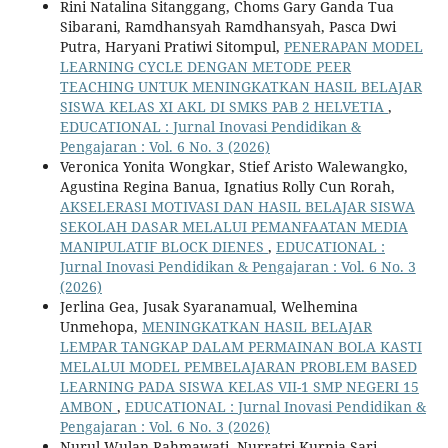
Rini Natalina Sitanggang, Choms Gary Ganda Tua
Sibarani, Ramdhansyah Ramdhansyah, Pasca Dwi
Putra, Haryani Pratiwi Sitompul,
PENERAPAN MODEL
LEARNING CYCLE DENGAN METODE PEER
TEACHING UNTUK MENINGKATKAN HASIL BELAJAR
SISWA KELAS XI AKL DI SMKS PAB 2 HELVETIA
,
EDUCATIONAL : Jurnal Inovasi Pendidikan &
Pengajaran : Vol. 6 No. 3 (2026)
Veronica Yonita Wongkar, Stief Aristo Walewangko,
Agustina Regina Banua, Ignatius Rolly Cun Rorah,
AKSELERASI MOTIVASI DAN HASIL BELAJAR SISWA
SEKOLAH DASAR MELALUI PEMANFAATAN MEDIA
MANIPULATIF BLOCK DIENES
,
EDUCATIONAL :
Jurnal Inovasi Pendidikan & Pengajaran : Vol. 6 No. 3
(2026)
Jerlina Gea, Jusak Syaranamual, Welhemina
Unmehopa,
MENINGKATKAN HASIL BELAJAR
LEMPAR TANGKAP DALAM PERMAINAN BOLA KASTI
MELALUI MODEL PEMBELAJARAN PROBLEM BASED
LEARNING PADA SISWA KELAS VII-1 SMP NEGERI 15
AMBON
,
EDUCATIONAL : Jurnal Inovasi Pendidikan &
Pengajaran : Vol. 6 No. 3 (2026)
Nurul Wulan Rahmawati, Nurratri Kurnia Sari,