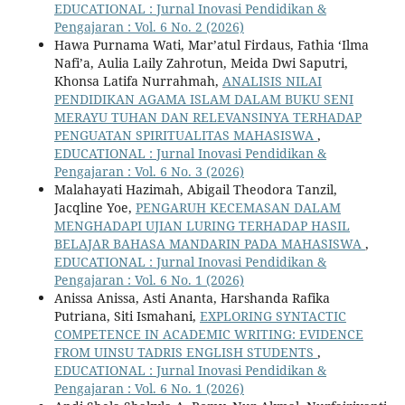
EDUCATIONAL : Jurnal Inovasi Pendidikan &
Pengajaran : Vol. 6 No. 2 (2026)
Hawa Purnama Wati, Mar’atul Firdaus, Fathia ‘Ilma
Nafi’a, Aulia Laily Zahrotun, Meida Dwi Saputri,
Khonsa Latifa Nurrahmah,
ANALISIS NILAI
PENDIDIKAN AGAMA ISLAM DALAM BUKU SENI
MERAYU TUHAN DAN RELEVANSINYA TERHADAP
PENGUATAN SPIRITUALITAS MAHASISWA
,
EDUCATIONAL : Jurnal Inovasi Pendidikan &
Pengajaran : Vol. 6 No. 3 (2026)
Malahayati Hazimah, Abigail Theodora Tanzil,
Jacqline Yoe,
PENGARUH KECEMASAN DALAM
MENGHADAPI UJIAN LURING TERHADAP HASIL
BELAJAR BAHASA MANDARIN PADA MAHASISWA
,
EDUCATIONAL : Jurnal Inovasi Pendidikan &
Pengajaran : Vol. 6 No. 1 (2026)
Anissa Anissa, Asti Ananta, Harshanda Rafika
Putriana, Siti Ismahani,
EXPLORING SYNTACTIC
COMPETENCE IN ACADEMIC WRITING: EVIDENCE
FROM UINSU TADRIS ENGLISH STUDENTS
,
EDUCATIONAL : Jurnal Inovasi Pendidikan &
Pengajaran : Vol. 6 No. 1 (2026)