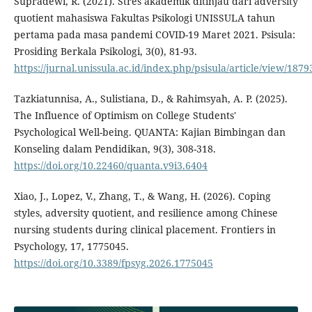
Supradewi, R. (2021). Stres akademik ditinjau dari adversity
quotient mahasiswa Fakultas Psikologi UNISSULA tahun
pertama pada masa pandemi COVID-19 Maret 2021. Psisula:
Prosiding Berkala Psikologi, 3(0), 81-93.
https://jurnal.unissula.ac.id/index.php/psisula/article/view/1879
Tazkiatunnisa, A., Sulistiana, D., & Rahimsyah, A. P. (2025).
The Influence of Optimism on College Students'
Psychological Well-being. QUANTA: Kajian Bimbingan dan
Konseling dalam Pendidikan, 9(3), 308-318.
https://doi.org/10.22460/quanta.v9i3.6404
Xiao, J., Lopez, V., Zhang, T., & Wang, H. (2026). Coping
styles, adversity quotient, and resilience among Chinese
nursing students during clinical placement. Frontiers in
Psychology, 17, 1775045.
https://doi.org/10.3389/fpsyg.2026.1775045