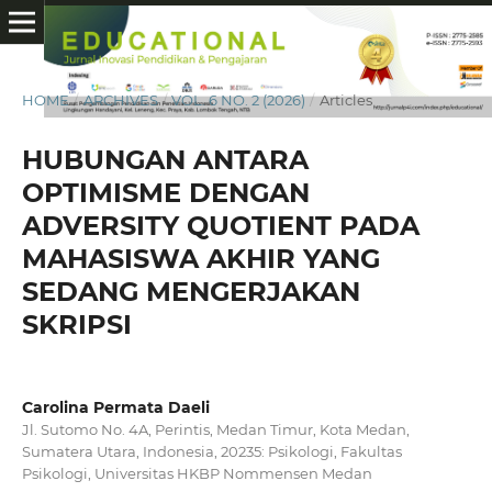
HOME
/
ARCHIVES
/
VOL. 6 NO. 2 (2026)
/
Articles
HUBUNGAN ANTARA
OPTIMISME DENGAN
ADVERSITY QUOTIENT PADA
MAHASISWA AKHIR YANG
SEDANG MENGERJAKAN
SKRIPSI
Carolina Permata Daeli
Jl. Sutomo No. 4A, Perintis, Medan Timur, Kota Medan,
Sumatera Utara, Indonesia, 20235: Psikologi, Fakultas
Psikologi, Universitas HKBP Nommensen Medan