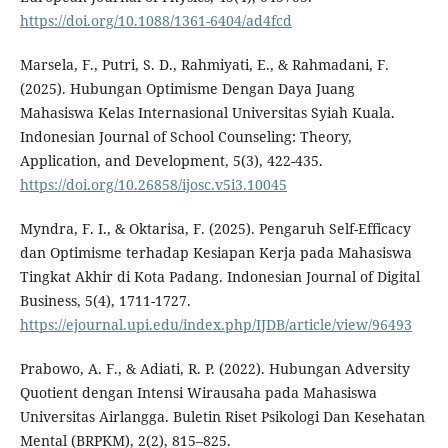
https://doi.org/10.1088/1361-6404/ad4fcd
Marsela, F., Putri, S. D., Rahmiyati, E., & Rahmadani, F.
(2025). Hubungan Optimisme Dengan Daya Juang
Mahasiswa Kelas Internasional Universitas Syiah Kuala.
Indonesian Journal of School Counseling: Theory,
Application, and Development, 5(3), 422-435.
https://doi.org/10.26858/ijosc.v5i3.10045
Myndra, F. I., & Oktarisa, F. (2025). Pengaruh Self-Efficacy
dan Optimisme terhadap Kesiapan Kerja pada Mahasiswa
Tingkat Akhir di Kota Padang. Indonesian Journal of Digital
Business, 5(4), 1711-1727.
https://ejournal.upi.edu/index.php/IJDB/article/view/96493
Prabowo, A. F., & Adiati, R. P. (2022). Hubungan Adversity
Quotient dengan Intensi Wirausaha pada Mahasiswa
Universitas Airlangga. Buletin Riset Psikologi Dan Kesehatan
Mental (BRPKM), 2(2), 815–825.