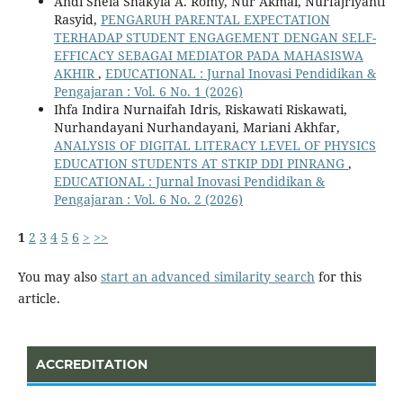
Andi Shela Shakyla A. Romy, Nur Akmal, Nurfajriyanti
Rasyid,
PENGARUH PARENTAL EXPECTATION
TERHADAP STUDENT ENGAGEMENT DENGAN SELF-
EFFICACY SEBAGAI MEDIATOR PADA MAHASISWA
AKHIR
,
EDUCATIONAL : Jurnal Inovasi Pendidikan &
Pengajaran : Vol. 6 No. 1 (2026)
Ihfa Indira Nurnaifah Idris, Riskawati Riskawati,
Nurhandayani Nurhandayani, Mariani Akhfar,
ANALYSIS OF DIGITAL LITERACY LEVEL OF PHYSICS
EDUCATION STUDENTS AT STKIP DDI PINRANG
,
EDUCATIONAL : Jurnal Inovasi Pendidikan &
Pengajaran : Vol. 6 No. 2 (2026)
1
2
3
4
5
6
>
>>
You may also
start an advanced similarity search
for this
article.
ACCREDITATION