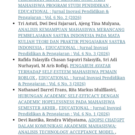
MAHASISWA PROGRAM STUDI PENDIDIKAN
,
EDUCATIONAL : Jurnal Inovasi Pendidikan &
Pengajaran : Vol. 6 No. 2 (2026)
Tri Astuti, Dwi Desi Fajarsari, Ajeng Tina Mulyana,
ANALISIS KEMAMPUAN MAHASISWA MERANCANG
PEMBELAJARAN SASTRA INDONESIA PADA MATA
KULIAH TEORI DAN PRAKTIK PENGAJARAN SASTRA
INDONESIA
,
EDUCATIONAL : Jurnal Inovasi
Pendidikan & Pengajaran : Vol. 6 No. 3 (2026)
Rafida Falasyifa Chasan Saputri Falasyifa, Sri Adi
Nurhayati, M Aris Rofiqi,
PENGARUH AVATAR
TERHADAP SELF-ESTEEM MAHASISWA PEMAIN
ROBLOX
,
EDUCATIONAL : Jurnal Inovasi Pendidikan
& Pengajaran : Vol. 6 No. 3 (2026)
Nathanael Darrel Frans, Rita Markus Idulfilastri,
HUBUNGAN ACADEMIC SELF-EFFICACY DENGAN
ACADEMIC HOPELESSNESS PADA MAHASISWA
SEMESTER AKHIR
,
EDUCATIONAL : Jurnal Inovasi
Pendidikan & Pengajaran : Vol. 6 No. 1 (2026)
Devi Rantika, Rendra Widyatama,
ADOPSI CHATGPT
DALAM KOMUNIKASI AKADEMIK MAHASISWA:
ANALISIS TECHNOLOGY ACCEPTANCE MODEL
,