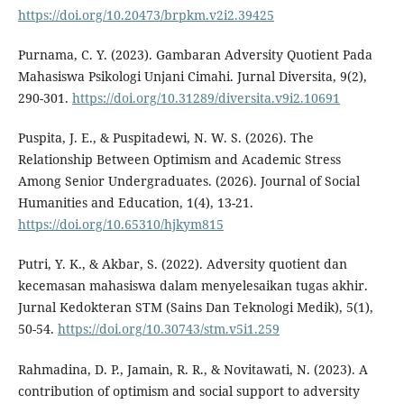
https://doi.org/10.20473/brpkm.v2i2.39425
Purnama, C. Y. (2023). Gambaran Adversity Quotient Pada
Mahasiswa Psikologi Unjani Cimahi. Jurnal Diversita, 9(2),
290-301.
https://doi.org/10.31289/diversita.v9i2.10691
Puspita, J. E., & Puspitadewi, N. W. S. (2026). The
Relationship Between Optimism and Academic Stress
Among Senior Undergraduates. (2026). Journal of Social
Humanities and Education, 1(4), 13-21.
https://doi.org/10.65310/hjkym815
Putri, Y. K., & Akbar, S. (2022). Adversity quotient dan
kecemasan mahasiswa dalam menyelesaikan tugas akhir.
Jurnal Kedokteran STM (Sains Dan Teknologi Medik), 5(1),
50-54.
https://doi.org/10.30743/stm.v5i1.259
Rahmadina, D. P., Jamain, R. R., & Novitawati, N. (2023). A
contribution of optimism and social support to adversity