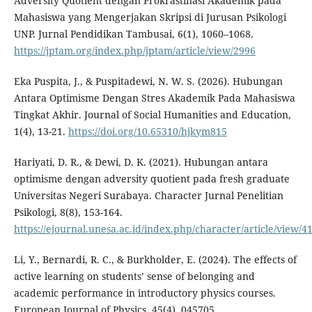
Adversity Quotient dengan Prokrastinasi Akademik pada
Mahasiswa yang Mengerjakan Skripsi di Jurusan Psikologi
UNP. Jurnal Pendidikan Tambusai, 6(1), 1060–1068.
https://jptam.org/index.php/jptam/article/view/2996
Eka Puspita, J., & Puspitadewi, N. W. S. (2026). Hubungan
Antara Optimisme Dengan Stres Akademik Pada Mahasiswa
Tingkat Akhir. Journal of Social Humanities and Education,
1(4), 13-21.
https://doi.org/10.65310/hjkym815
Hariyati, D. R., & Dewi, D. K. (2021). Hubungan antara
optimisme dengan adversity quotient pada fresh graduate
Universitas Negeri Surabaya. Character Jurnal Penelitian
Psikologi, 8(8), 153-164.
https://ejournal.unesa.ac.id/index.php/character/article/view/4
Li, Y., Bernardi, R. C., & Burkholder, E. (2024). The effects of
active learning on students’ sense of belonging and
academic performance in introductory physics courses.
European Journal of Physics, 45(4), 045705.