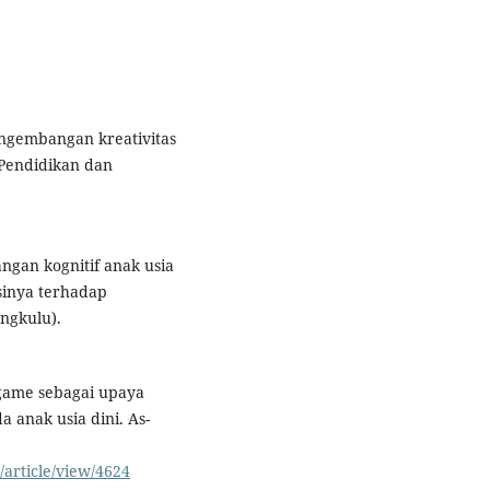
engembangan kreativitas
 Pendidikan dan
ngan kognitif anak usia
nsinya terhadap
engkulu).
c game sebagai upaya
anak usia dini. As-
/article/view/4624