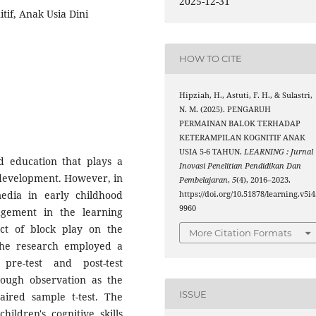
2025-12-31
if, Anak Usia Dini
HOW TO CITE
Hipziah, H., Astuti, F. H., & Sulastri,
N. M. (2025). PENGARUH
PERMAINAN BALOK TERHADAP
KETERAMPILAN KOGNITIF ANAK
USIA 5-6 TAHUN.
LEARNING : Jurnal
od education that plays a
Inovasi Penelitian Pendidikan Dan
e development. However, in
Pembelajaran
,
5
(4), 2016–2023.
media in early childhood
https://doi.org/10.51878/learning.v5i4
9960
agement in the learning
ect of block play on the
More Citation Formats
 The research employed a
pre-test and post-test
rough observation as the
ISSUE
ired sample t-test. The
ildren's cognitive skills