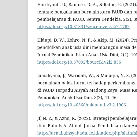
Hardiyanti, D., Santoso, D. A., & Ratno, R. (2021
tentang pengalaman bermain guru PAUD dan p
pembelajaran di PAUD. Sentra Cendekia, 2(2), 3
https://doi.org/10.31331/sencenivet.v2i2.1762
Hidupi, D. W., Zohro, N. P., & Akip, M. (2024). 
pendidikan anak usia dini membangun masa dep
Jurnal Pendidikan Islam Anak Usia Dini, 2(2), 10
https://doi.org/10.37092/bouseik.v2i2.836
Jamaliyana, J., Waridah, W., & Mutaqin, N. S. (
permainan balok huruf terhadap perkembangan 
di PAUD Terpadu Aisyah Madong Raya. Masa Ke
Pendidikan Anak Usia Dini, 3(2), 41–46.
https://doi.org/10.46368/mkjpaud.v3i2.1906
Jf, N. Z., & Azmi, K. (2022). Strategi pembelajar
dini. Buhuts Al Athfal: Jurnal Pendidikan dan Ana
http://jurnal.uinsyahada.ac.id/index.php/alathfa