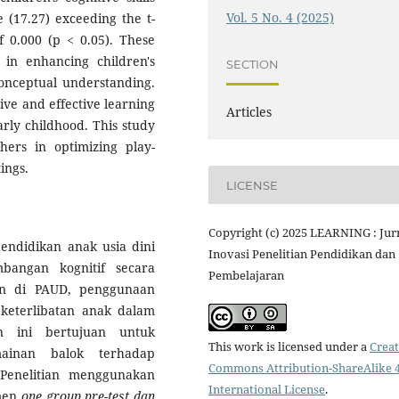
Vol. 5 No. 4 (2025)
e (17.27) exceeding the t-
f 0.000 (p < 0.05). These
e in enhancing children's
SECTION
 conceptual understanding.
ive and effective learning
Articles
rly childhood. This study
chers in optimizing play-
ings.
LICENSE
Copyright (c) 2025 LEARNING : Jur
endidikan anak usia dini
Inovasi Penelitian Pendidikan dan
bangan kognitif secara
Pembelajaran
an di PAUD, penggunaan
keterlibatan anak dalam
an ini bertujuan untuk
This work is licensed under a
Creat
ainan balok terhadap
Commons Attribution-ShareAlike 4
 Penelitian menggunakan
International License
.
imen
one group pre-test dan