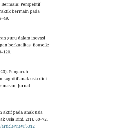
). Bermain: Perspektif
raktik bermain pada
8–49.
Peran guru dalam inovasi
an berkualitas. Bouseik:
3–120.
2023). Pengaruh
kognitif anak usia dini
emasan: Jurnal
an aktif pada anak usia
k Usia Dini, 2(1), 60–72.
l/article/view/5312