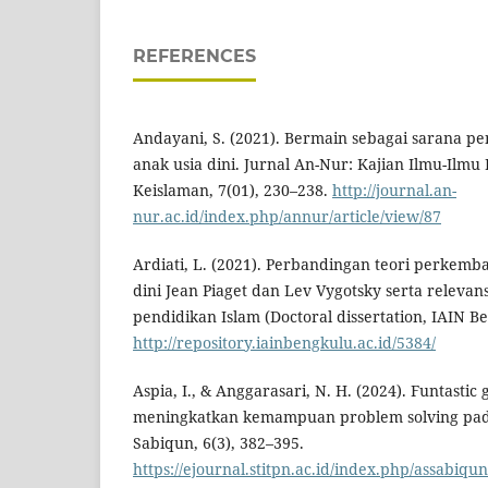
REFERENCES
Andayani, S. (2021). Bermain sebagai sarana p
anak usia dini. Jurnal An-Nur: Kajian Ilmu-Ilmu
Keislaman, 7(01), 230–238.
http://journal.an-
nur.ac.id/index.php/annur/article/view/87
Ardiati, L. (2021). Perbandingan teori perkemba
dini Jean Piaget dan Lev Vygotsky serta releva
pendidikan Islam (Doctoral dissertation, IAIN B
http://repository.iainbengkulu.ac.id/5384/
Aspia, I., & Anggarasari, N. H. (2024). Funtasti
meningkatkan kemampuan problem solving pada 
Sabiqun, 6(3), 382–395.
https://ejournal.stitpn.ac.id/index.php/assabiqun