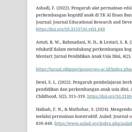
Ashadi, F. (2022). Pengaruh alat permainan edu
perkembangan kognitif anak di TK Al Ihsan Ba
Journal: Journal Educational Research and Deve
https://doi.org/10.31537/ej.v6i1.649
Astuti, R. W., Rahmadani, N. D., & Lestari, S. R.
edukatif dalam mendukung perkembangan kognit
Mentari: Jurnal Pendidikan Anak Usia Dini, 4(2).
https://jurnal.stkippgriponorogo.ac.id/index.php
Dewi, S. L. (2022). Pengaruh pembelajaran ber
pendidikan dan perkembangan anak usia dini. A
Childhood, 5(2), 313–319.
https://doi.org/10.310
Halisah, F. N., & Muthohar, S. (2024). Mengemb
melalui permainan konstruktif. Aulad: Journal o
839–849.
https://www.aulad.org/index.php/aulad