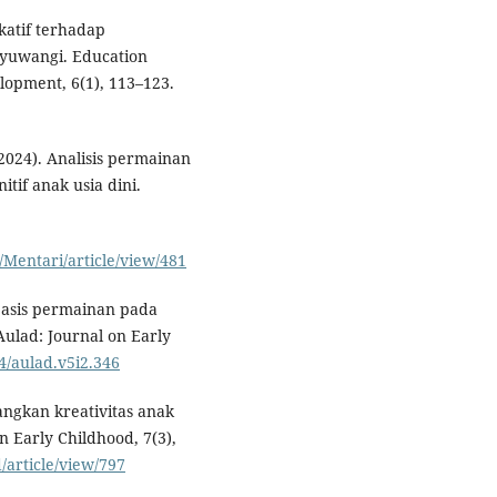
katif terhadap
nyuwangi. Education
lopment, 6(1), 113–123.
 (2024). Analisis permainan
if anak usia dini.
/Mentari/article/view/481
basis permainan pada
ulad: Journal on Early
04/aulad.v5i2.346
angkan kreativitas anak
n Early Childhood, 7(3),
/article/view/797