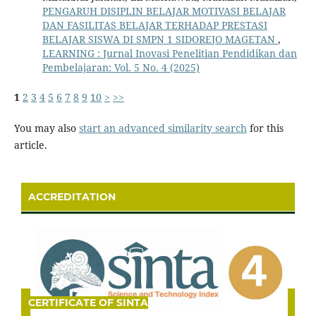
PENGARUH DISIPLIN BELAJAR MOTIVASI BELAJAR
DAN FASILITAS BELAJAR TERHADAP PRESTASI
BELAJAR SISWA DI SMPN 1 SIDOREJO MAGETAN
,
LEARNING : Jurnal Inovasi Penelitian Pendidikan dan
Pembelajaran: Vol. 5 No. 4 (2025)
1
2
3
4
5
6
7
8
9
10
>
>>
You may also
start an advanced similarity search
for this
article.
ACCREDITATION
CERTIFICATE OF SINTA