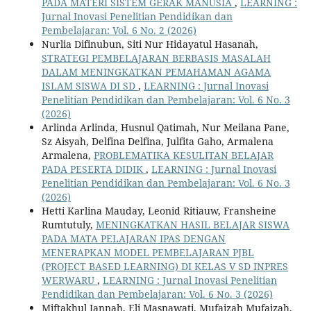
PADA MATERI SISTEM GERAK MANUSIA
,
LEARNING :
Jurnal Inovasi Penelitian Pendidikan dan
Pembelajaran: Vol. 6 No. 2 (2026)
Nurlia Difinubun, Siti Nur Hidayatul Hasanah,
STRATEGI PEMBELAJARAN BERBASIS MASALAH
DALAM MENINGKATKAN PEMAHAMAN AGAMA
ISLAM SISWA DI SD
,
LEARNING : Jurnal Inovasi
Penelitian Pendidikan dan Pembelajaran: Vol. 6 No. 3
(2026)
Arlinda Arlinda, Husnul Qatimah, Nur Meilana Pane,
Sz Aisyah, Delfina Delfina, Julfita Gaho, Armalena
Armalena,
PROBLEMATIKA KESULITAN BELAJAR
PADA PESERTA DIDIK
,
LEARNING : Jurnal Inovasi
Penelitian Pendidikan dan Pembelajaran: Vol. 6 No. 3
(2026)
Hetti Karlina Mauday, Leonid Ritiauw, Fransheine
Rumtutuly,
MENINGKATKAN HASIL BELAJAR SISWA
PADA MATA PELAJARAN IPAS DENGAN
MENERAPKAN MODEL PEMBELAJARAN PJBL
(PROJECT BASED LEARNING) DI KELAS V SD INPRES
WERWARU
,
LEARNING : Jurnal Inovasi Penelitian
Pendidikan dan Pembelajaran: Vol. 6 No. 3 (2026)
Miftakhul Jannah, Eli Masnawati, Mufaizah Mufaizah,