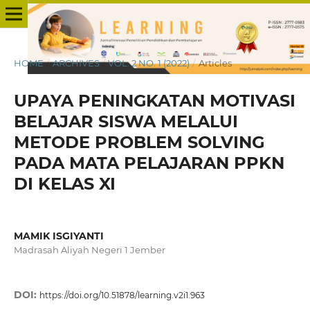
HOME
/
ARCHIVES
/
VOL. 2 NO. 1 (2022)
/
Articles
UPAYA PENINGKATAN MOTIVASI
BELAJAR SISWA MELALUI
METODE PROBLEM SOLVING
PADA MATA PELAJARAN PPKN
DI KELAS XI
MAMIK ISGIYANTI
Madrasah Aliyah Negeri 1 Jember
DOI:
https://doi.org/10.51878/learning.v2i1.963