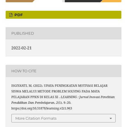
PDF
PUBLISHED
2022-02-21
HOW TO CITE
ISGIYANTI, M. (2022). UPAYA PENINGKATAN MOTIVASI BELAJAR
SISWA MELALUI METODE PROBLEM SOLVING PADA MATA
PELAJARAN PPKN DI KELAS XI .
LEARNING : Jurnal Inovasi Penelitian
Pendidikan Dan Pembelajaran
,
2
(1), 9–20.
https://doi.org/10.51878/learning.v2i1.963
More Citation Formats