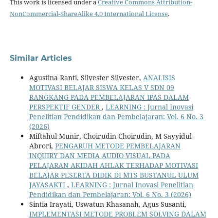
This work is licensed under a
Creative Commons Attribution-
NonCommercial-ShareAlike 4.0 International License
.
Similar Articles
Agustina Ranti, Silvester Silvester,
ANALISIS
MOTIVASI BELAJAR SISWA KELAS V SDN 09
RANGKANG PADA PEMBELAJARAN IPAS DALAM
PERSPEKTIF GENDER
,
LEARNING : Jurnal Inovasi
Penelitian Pendidikan dan Pembelajaran: Vol. 6 No. 3
(2026)
Miftahul Munir, Choirudin Choirudin, M Sayyidul
Abrori,
PENGARUH METODE PEMBELAJARAN
INQUIRY DAN MEDIA AUDIO VISUAL PADA
PELAJARAN AKIDAH AHLAK TERHADAP MOTIVASI
BELAJAR PESERTA DIDIK DI MTS BUSTANUL ULUM
JAYASAKTI
,
LEARNING : Jurnal Inovasi Penelitian
Pendidikan dan Pembelajaran: Vol. 6 No. 3 (2026)
Sintia Irayati, Uswatun Khasanah, Agus Susanti,
IMPLEMENTASI METODE PROBLEM SOLVING DALAM