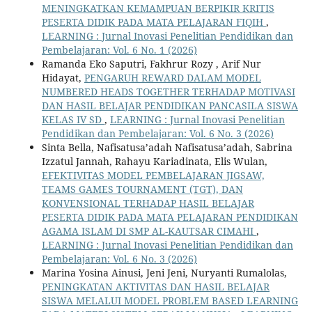
MENINGKATKAN KEMAMPUAN BERPIKIR KRITIS
PESERTA DIDIK PADA MATA PELAJARAN FIQIH
,
LEARNING : Jurnal Inovasi Penelitian Pendidikan dan
Pembelajaran: Vol. 6 No. 1 (2026)
Ramanda Eko Saputri, Fakhrur Rozy , Arif Nur
Hidayat,
PENGARUH REWARD DALAM MODEL
NUMBERED HEADS TOGETHER TERHADAP MOTIVASI
DAN HASIL BELAJAR PENDIDIKAN PANCASILA SISWA
KELAS IV SD
,
LEARNING : Jurnal Inovasi Penelitian
Pendidikan dan Pembelajaran: Vol. 6 No. 3 (2026)
Sinta Bella, Nafisatusa’adah Nafisatusa’adah, Sabrina
Izzatul Jannah, Rahayu Kariadinata, Elis Wulan,
EFEKTIVITAS MODEL PEMBELAJARAN JIGSAW,
TEAMS GAMES TOURNAMENT (TGT), DAN
KONVENSIONAL TERHADAP HASIL BELAJAR
PESERTA DIDIK PADA MATA PELAJARAN PENDIDIKAN
AGAMA ISLAM DI SMP AL-KAUTSAR CIMAHI
,
LEARNING : Jurnal Inovasi Penelitian Pendidikan dan
Pembelajaran: Vol. 6 No. 3 (2026)
Marina Yosina Ainusi, Jeni Jeni, Nuryanti Rumalolas,
PENINGKATAN AKTIVITAS DAN HASIL BELAJAR
SISWA MELALUI MODEL PROBLEM BASED LEARNING